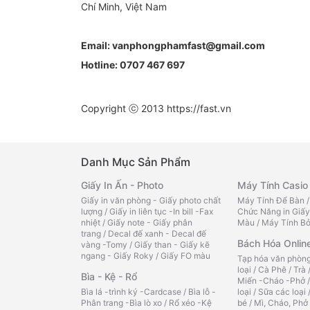
Chí Minh, Việt Nam
Email:
vanphongphamfast@gmail.com
Hotline:
0707 467 697
Copyright ⓒ 2013
https://fast.vn
Danh Mục Sản Phẩm
Giấy In Ấn - Photo
Máy Tính Casio
Giấy in văn phòng - Giấy photo chất
Máy Tính Để Bàn
lượng
/
Giấy in liên tục -In bill -Fax
Chức Năng in Giấy
nhiệt
/
Giấy note - Giấy phân
Màu
/
Máy Tính Bỏ
trang
/
Decal đế xanh - Decal đế
Bách Hóa Onlin
vàng -Tomy
/
Giấy than - Giấy kẽ
ngang - Giấy Roky
/
Giấy FO màu
Tạp hóa văn phòn
loại
/
Cà Phê
/
Trà
Bìa - Kệ - Rổ
Miến -Cháo -Phở
Bìa lá -trình ký -Cardcase
/
Bìa lỗ -
loại
/
Sữa các loại
Phân trang -Bìa lò xo
/
Rổ xéo -Kệ
bé
/
Mì, Cháo, Phở 