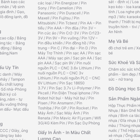
/
Bánh kẹo các
sát - định vị
/
Loa 
các loại
/
Pin Energizer
/
Pin
 nhân
/
Vệ sinh
kẹo kéo - loa kar
Sony
/
Pin Camelion
/
Pin
gia đình
/
Gạo,
tính
/
Loa nghe ph
Panasonic
/
Pin Duracell
/
Pin
Đồ đông lạnh, đồ
mp3
/
Mic karaok
Maxell
/
Pin Fujitsu
/
Pin
thanh
/
Thiết bị m
Mitsubishi
/
Pin Tcbest
/
Pin AA – Pin
truyền hình - tivi
tiểu
/
Pin AAA – Pin đũa
/
Pin 3V –
g
An Ninh
Pin cúc áo
/
Pin Cr2-3V
/
Pin Cr123-
 cao cấp
/
Bảng
3V
/
Pin 9V – Pin vuông
/
Pin 12V –
Mẹ Và Bé
ông tác - Bảng
Pin điều khiển
/
Pin đồng hồ
/
Pin
 động
/
Bảng
trung – Pin C
/
Pin đại – Pin D
/
Pin
đồ chơi trẻ em
/
Xe
 bảng,Nam
Máy Trợ Thính
/
Pin sạc AA
/
Pin sạc
bé
AAA
/
Máy sạc pin
/
Sạc pin AA
/
Sạc
Sức Khoẻ Và S
pin AAA
/
Sạc pin 9V
/
Pin nuôi
ấu Uy Tín
nguồn PLC – CNC 3.6v Lithium
/
Pin
Chăm sóc sức khỏ
nuôi nguồn PLC – CNC 3v
c danh
/
Máy
phẩm - làm đẹp
/
Lithium
/
Pin nuôi nguồn PLC – CNC
nhảy
/
Tampon
sức - nữ trang
6V Lithium
/
Pin Sạc 18650
ấu chất lượng
3.7V
/
Pin Sạc 3.7v Li-Polymer
/
Pin
Đồ Dùng Học S
-Số nhà-Phòng
Pkcell
/
Pin Điện Thoại Iphone
/
Pin
Bút ký có
Robot hút bụi - Máy hút bụi
/
Pin
Sản Phẩm Ngà
áng..năm - tự
Pisen
/
Pin Ansmann
/
Pin
ấu vuông thông
Hộp Thực Phẩm H
Toshiba
/
Pin GP
/
Pin Rocket
/
Pin
n dấu- Mực dấu
Nhựa
/
Bàn Ghế N
Máy Ảnh
/
Sạc Máy Ảnh
/
Pin
nhựa
/
Bình ca tá
Renata
/
Pin Mavic Air FLycam
/
Wifi
nhựa
/
Đĩa nhựa
/
3G/4G Kèm Pin
/
Pin Sạc Dự Phòng
ng
màu
/
Thùng nhựa
 PCCC
/
Giày, ủng
nước
/
Thố Hộp c
Giấy In Ảnh - In Màu Chất
Găng tay bảo
xé nhựa
/
Ống đũa
Lượng Cao