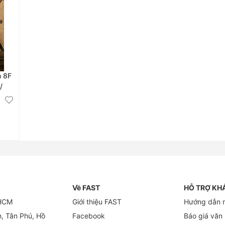
n 8F
/
Về FAST
HỖ TRỢ KH
 HCM
Giới thiệu FAST
Hướng dẫn 
h, Tân Phú, Hồ
Facebook
Báo giá văn