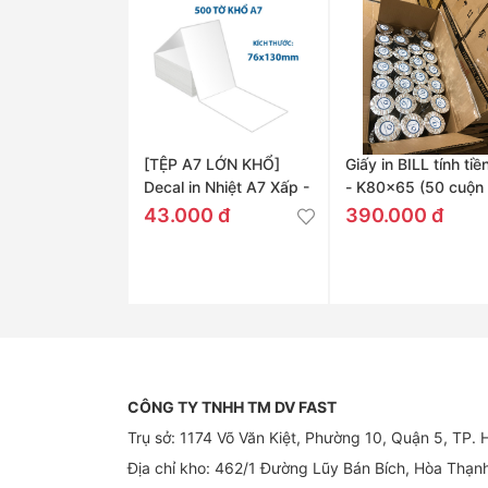
[TỆP A7 LỚN KHỔ]
Giấy in BILL tính tiề
Decal in Nhiệt A7 Xấp -
- K80x65 (50 cuộn 
76x130mm
Thùng)
43.000 đ
390.000 đ
CÔNG TY TNHH TM DV FAST
Trụ sở: 1174 Võ Văn Kiệt, Phường 10, Quận 5, TP.
Địa chỉ kho: 462/1 Đường Lũy Bán Bích, Hòa Thạn