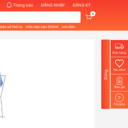
Thông báo
ĐĂNG NHẬP
ĐĂNG KÝ
0
 dán số thứ tự
milo nắp vặn 200ml
con dấu
pham quan 1
bút không phai màu
Đơn hàng
Yêu thích
Đóng
Báo giá
?
Trợ giúp