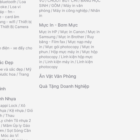
VỞ
/
CHUỐT BÚT CHÌ
/
BẢNG HỌC
bluetooth
/
Loa
SINH
/
GÔM
/
Máy in văn
aoke
/
Loa vi
phòng
/
Máy in công nghiệp
/
Nhãn
áp - fm -
in
e - card âm
ạng - wifi
/
Thiết bị
Mực In - Bơm Mực
/
Thiết Bị Camera
Mực in HP
/
Mực in Canon
/
Mực in
Samsung
/
Mực in Brother
/
Ruy
băng - Film fax
/
Mực nạp máy
in
/
Mực gói photocopy
/
Mực in
 điện - xe đẩy cho
phun
/
Hộp mực máy in
/
Mực hộp
photocopy
/
Linh kiện hộp mực
in
/
Linh kiện máy in
/
Linh kiện
ắc Đẹp
photocopy
e và sắc đẹp
/
Mỹ
Nước hoa
/
Trang
Ăn Vặt Văn Phòng
Quà Tặng Doanh Nghiệp
inh
nh Nhựa
appi Lock
/
Xô
hựa
/
Kệ nhựa
/
Giỏ
ch
/
Thau
Ly chén Tô nhựa 2
/
Mâm Úp ly Gáo
ơm
/
Sọt Sóng Cần
 Móc áo Vỉ