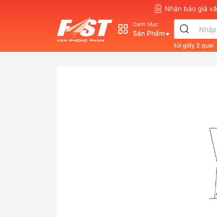
Nhận báo giá 
Danh Mục
Sản Phẩm
túi giấy 2 quai
s830
double