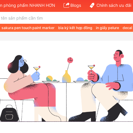
văn phòng phẩm NHANH HƠN
Blogs
Chính sách ưu đãi
sakura pen touch paint marker
bìa ký kết hợp đồng
in giấy pelure
decal
 a a4 70gsm
giá giấy a4 double a 80gsm
giấy định lượng 120
van phong 