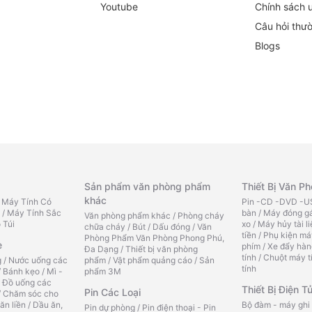
Youtube
Chính sách 
Câu hỏi thư
Blogs
Sản phẩm văn phòng phẩm
Thiết Bị Văn P
khác
/
Máy Tính Có
Pin -CD -DVD -US
/
Máy Tính Sắc
bàn
/
Máy đóng gá
Văn phòng phẩm khác
/
Phòng cháy
 Túi
xo
/
Máy hủy tài l
chữa cháy
/
Bút
/
Dấu đóng
/
Văn
tiền
/
Phụ kiện má
Phòng Phẩm Văn Phòng Phong Phú,
e
phím
/
Xe đẩy hàn
Đa Dạng
/
Thiết bị văn phòng
tính
/
Chuột máy t
g
/
Nước uống các
phẩm
/
Vật phẩm quảng cáo
/
Sản
tính
/
Bánh kẹo
/
Mì -
phẩm 3M
/
Đồ uống các
Thiết Bị Điện T
Pin Các Loại
/
Chăm sóc cho
ăn liền
/
Dầu ăn,
Bộ đàm - máy ghi
Pin dự phòng
/
Pin điện thoại - Pin