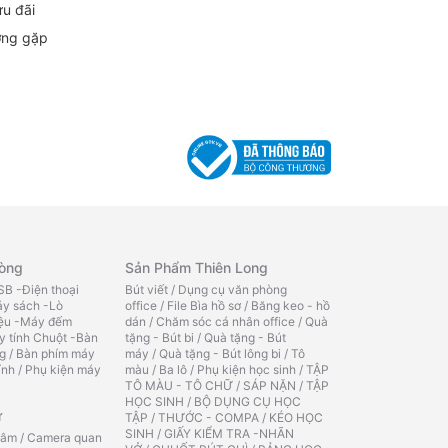
ưu đãi
ờng gặp
hòng
Sản Phẩm Thiên Long
B -Điện thoại
Bút viết
/
Dụng cụ văn phòng
y sách -Lò
office
/
File Bìa hồ sơ
/
Băng keo - hồ
iệu -Máy đếm
dán
/
Chăm sóc cá nhân office
/
Quà
y tính Chuột -Bàn
tặng - Bút bi
/
Quà tặng - Bút
g
/
Bàn phím máy
máy
/
Quà tặng - Bút lông bi
/
Tô
ính
/
Phụ kiện máy
màu
/
Ba lô
/
Phụ kiện học sinh
/
TẬP
TÔ MÀU - TÔ CHỮ
/
SÁP NẶN
/
TẬP
HỌC SINH
/
BỘ DỤNG CỤ HỌC
ử
TẬP
/
THƯỚC - COMPA
/
KÉO HỌC
SINH
/
GIẤY KIỂM TRA -NHÃN
 âm
/
Camera quan