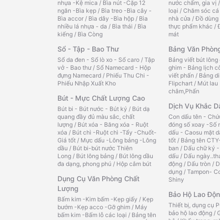
nhựa -Kệ mica
/
Bìa nút -Cặp 12
nước chấm, gia vị
ngăn -Bìa kẹp
/
Bìa treo -Bìa cây -
loại
/
Chăm sóc cá
Bìa accor
/
Bìa dây -Bìa hộp
/
Bìa
nhà cửa
/
Đồ dùng 
nhiều lá nhựa - da
/
Bìa thái
/
Bìa
thực phẩm khác
/
kiếng
/
Bìa Còng
mát
Sổ - Tập - Bao Thư
Bảng Văn Phòn
Sổ da đen - Sổ lò xo - Sổ caro
/
Tập
Bảng viết bút lông
vở - Bao thư
/
Sổ Namecard - Hộp
ghim - Bảng lịch c
đựng Namecard
/
Phiếu Thu Chi -
viết phấn
/
Bảng di
Phiếu Nhập Xuất Kho
Flipchart
/
Mút lau
châm,Phấn
Bút - Mực Chất Lượng Cao
Dịch Vụ Khắc D
Bút bi - Bút nước - Bút ký
/
Bút dạ
quang đầy đủ màu sắc, chất
Con dấu tên - Chứ
lượng
/
Bút xóa - Băng xóa - Ruột
đóng số xoay -Số 
xóa
/
Bút chì -Ruột chì -Tẩy -Chuốt-
dấu - Caosu mặt d
Giá tốt
/
Mực dấu -Lông bảng -Lông
tốt
/
Bảng tên CTY
dầu
/
Bút bi-bút nước Thiên
ban
/
Dấu chữ ký -
Long
/
Bút lông bảng
/
Bút lông dầu
dấu
/
Dấu ngày..th
đa dạng, phong phú
/
Hộp cắm bút
động
/
Dấu tròn
/
D
dụng
/
Tampon- Co
Dụng Cụ Văn Phòng Chất
Shiny
Lượng
Bảo Hộ Lao Độ
Bấm kim -Kim bấm -Kẹp giấy
/
Kẹp
Thiết bị, dụng cụ
bướm -Kẹp acco -Gỡ ghim
/
Máy
bảo hộ lao động
/
bấm kim -Bấm lỗ các loại
/
Bảng tên