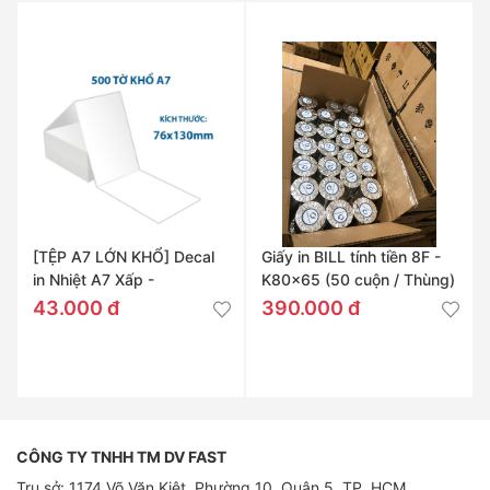
[TỆP A7 LỚN KHỔ] Decal
Giấy in BILL tính tiền 8F -
in Nhiệt A7 Xấp -
K80x65 (50 cuộn / Thùng)
76x130mm
43.000 đ
390.000 đ
CÔNG TY TNHH TM DV FAST
Trụ sở: 1174 Võ Văn Kiệt, Phường 10, Quận 5, TP. HCM