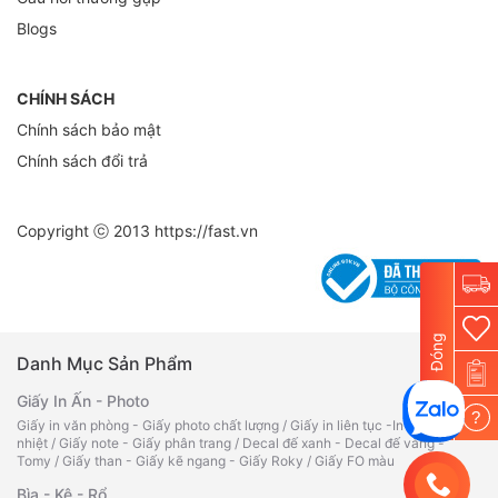
Blogs
CHÍNH SÁCH
Chính sách bảo mật
Chính sách đổi trả
Copyright ⓒ 2013
https://fast.vn
Đóng
Danh Mục Sản Phẩm
Giấy In Ấn - Photo
?
Giấy in văn phòng - Giấy photo chất lượng
/
Giấy in liên tục -In bill -Fax
nhiệt
/
Giấy note - Giấy phân trang
/
Decal đế xanh - Decal đế vàng -
Tomy
/
Giấy than - Giấy kẽ ngang - Giấy Roky
/
Giấy FO màu
Bìa - Kệ - Rổ