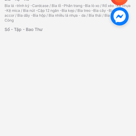
Bìa lá -trình ký -Cardcase
/
Bìa lỗ -Phân trang -Bìa lò xo
/
Rổ xéo -Kệ nhựa
-Kệ mica
/
Bìa nút -Cặp 12 ngăn -Bìa kẹp
/
Bìa treo -Bìa cây -Bìa
accor
/
Bìa dây -Bìa hộp
/
Bìa nhiều lá nhựa - da
/
Bìa thái
/
Bìa kiếng
/
Bìa
Còng
Sổ - Tập - Bao Thư
Sổ da đen - Sổ lò xo - Sổ caro
/
Tập vở - Bao thư
/
Sổ Namecard - Hộp
đựng Namecard
/
Phiếu Thu Chi - Phiếu Nhập Xuất Kho
Bút - Mực Chất Lượng Cao
Bút bi - Bút nước - Bút ký
/
Bút dạ quang đầy đủ màu sắc, chất lượng
/
Bút
xóa - Băng xóa - Ruột xóa
/
Bút chì -Ruột chì -Tẩy -Chuốt- Giá tốt
/
Mực
dấu -Lông bảng -Lông dầu
/
Bút bi-bút nước Thiên Long
/
Bút lông
bảng
/
Bút lông dầu đa dạng, phong phú
/
Hộp cắm bút
Dụng Cụ Văn Phòng Chất Lượng
Bấm kim -Kim bấm -Kẹp giấy
/
Kẹp bướm -Kẹp acco -Gỡ ghim
/
Máy bấm
kim -Bấm lỗ các loại
/
Bảng tên - dây đeo
/
Tủ hồ sơ - kính lúp
/
Ép Plastic
A3,A4,A5,CMND,bằng lái
/
Máy bấm kim đại -kim bấm
/
Máy bấm gỗ -kim
bấm gỗ
/
Bấm kim trung(03) -kim bấm
Băng Keo - Dao - Kéo
Băng keo trong/đục -Simili
/
Cắt băng keo
/
Dao rọc giấy - lưỡi dao
/
Súng
bắn keo -Bắn giá -Keo silicon
/
Băng keo 2 mặt -Giấy -Xốp
/
Hồ nước -Hồ
khô
/
Kéo các loại
/
Bàn cắt giấy A4 -A3
/
Thước các loại