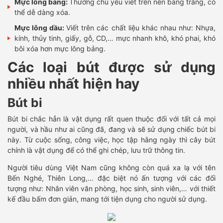
Mực lông bảng:
Thường chủ yếu viết trên nền bảng trắng, có
thể dễ dàng xóa.
Mực lông dầu:
Viết trên các chất liệu khác nhau như: Nhựa,
kính, thủy tinh, giấy, gỗ, CD,… mực nhanh khô, khó phai, khó
bôi xóa hơn mực lông bảng.
Các loại bút được sử dụng
nhiều nhất hiện hay
Bút bi
Bút bi chắc hẳn là vật dụng rất quen thuộc đối với tất cả mọi
người, và hầu như ai cũng đã, đang và sẽ sử dụng chiếc bút bi
này. Từ cuộc sống, công việc, học tập hằng ngày thì cây bút
chính là vật dụng để có thể ghi chép, lưu trữ thông tin.
Người tiêu dùng Việt Nam cũng không còn quá xa lạ với tên
Bến Nghé, Thiên Long,… đặc biệt nó ấn tượng với các đối
tượng như: Nhân viên văn phòng, học sinh, sinh viên,… với thiết
kế đầu bấm đơn giản, mang tới tiện dụng cho người sử dụng.