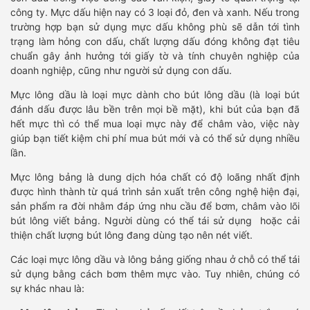
công ty. Mực dấu hiện nay có 3 loại đỏ, đen và xanh. Nếu trong
trường hợp bạn sử dụng mực dấu không phù sẽ dẫn tới tình
trạng làm hỏng con dấu, chất lượng dấu đóng không đạt tiêu
chuẩn gây ảnh hưởng tới giấy tờ và tính chuyên nghiệp của
doanh nghiệp, cũng như người sử dụng con dấu.
Mực lông dầu là loại mực dành cho bút lông dầu (là loại bút
đánh dấu được lâu bền trên mọi bề mặt), khi bút của bạn đã
hết mực thì có thể mua loại mực này để châm vào, việc này
giúp bạn tiết kiệm chi phí mua bút mới và có thể sử dụng nhiều
lần.
Mực lông bảng là dung dịch hóa chất có độ loãng nhất định
được hình thành từ quá trình sản xuất trên công nghệ hiện đại,
sản phẩm ra đời nhằm đáp ứng nhu cầu để bơm, châm vào lõi
bút lông viết bảng. Người dùng có thể tái sử dụng hoặc cải
thiện chất lượng bút lông đang dùng tạo nên nét viết.
Các loại mực lông dầu và lông bảng giống nhau ở chỗ có thể tái
sử dụng bằng cách bơm thêm mực vào. Tuy nhiên, chúng có
sự khác nhau là: