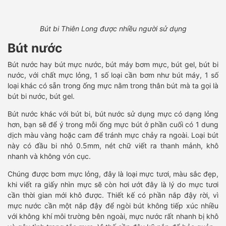
Bút bi Thiên Long được nhiều người sử dụng
Bút nước
Bút nước hay bút mực nước, bút máy bơm mực, bút gel, bút bi
nước, với chất mực lỏng, 1 số loại cần bơm như bút máy, 1 số
loại khác có sẵn trong ống mực nằm trong thân bút mà ta gọi là
bút bi nước, bút gel.
Bút nước khác với bút bi, bút nước sử dụng mực có dạng lỏng
hơn, bạn sẽ để ý trong mỗi ống mực bút ở phần cuối có 1 dung
dịch màu vàng hoặc cam để tránh mực chảy ra ngoài. Loại bút
này có đầu bi nhỏ 0.5mm, nét chữ viết ra thanh mảnh, khô
nhanh và không vón cục.
Chúng được bơm mực lỏng, đây là loại mực tươi, màu sắc đẹp,
khi viết ra giấy nhìn mực sẽ còn hơi ướt đây là lý do mực tươi
cần thời gian mới khô được. Thiết kế có phần nắp đậy rời, vì
mực nước cần một nắp đậy để ngòi bút không tiếp xúc nhiều
với không khí môi trường bên ngoài, mực nước rất nhanh bị khô