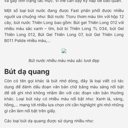
và gây tình trạng tắc mực. Vì thế cần đậy kỹ nắp để bảo quản.
Một số loại bút nước đang được Fast phân phối được nhiều
người ưa chuộng như: Bút nước Ttoru thơm màu tím với hộp 12
cây, bút nước Thiên Long bao gồm: Bút gel Thiên Long 012 với
nhiều màu sắc xanh – tím, bút bi Thiên Long TL 034, bút Gel
Thiên Long 012, Bút Gel Thiên Long 07, bút Gel Thiên Long
B011 Pslide nhiều màu,…
Bút nước nhiều màu màu sắc tươi đẹp
Bút dạ quang
Còn có tên gọi khác là bút nhớ dòng, đây là loại viết có tác
dụng để đánh dấu đoạn văn bản chữ bằng màu sáng nổi bật
để dễ ghi nhớ không nhầm lẫn với các đoạn văn bản thường
khác. Loại bút này có nhiều màu nổi bật như: Xanh lá, vàng,
hồng,… mang tới nhiều lựa chọn chi cần highlight ghi nhớ những
gì cần làm nổi bật trên giấy.
Các loại bút dạ quang được sử dụng nhiều như: