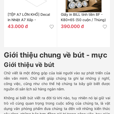
[TỆP A7 LỚN KHỔ] Decal
Giấy in BILL tính tiền 8F -
in Nhiệt A7 Xấp -
K80x65 (50 cuộn / Thùng)
76x130mm
43.000 đ
390.000 đ
Giới thiệu chung về bút - mực
Giới thiệu về bút
Chữ viết là một đóng góp của loài người vào sự phát triển của
nền văn minh. Chữ viết giúp chúng ta ghi lại những ý nghĩ,
công việc, cũng như cho thế hệ chúng ta bây giờ biết được
nguồn di sản lịch sử hàng ngàn năm.
Không ai biết bút viết ra đời từ khi nào, tuy nhiên nó lại giữ vai
trò vô cùng quan trọng trong cuộc sống của chúng ta, là vật
dụng văn phòng phẩm đưa chúng ta đến với những kiến thức
sâu rộng, những bản hợp đồng giá trị trong công việc, hay giúp