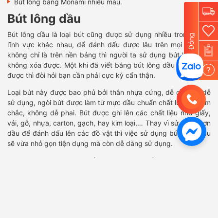
Bút lông bảng Monami nhiều màu.
Bút lông dầu
Bút lông dầu là loại bút cũng được sử dụng nhiều trong nhiều
Đóng
lĩnh vực khác nhau, để đánh dấu được lâu trên mọi bề mặt,
không chỉ là trên nền bảng thì người ta sử dụng bút lông dầu
không xóa được. Một khi đã viết bằng bút lông dầu không xóa
?
được thì đòi hỏi bạn cần phải cực kỳ cẩn thận.
Loại bút này được bao phủ bởi thân nhựa cứng, dễ cầm và dễ
sử dụng, ngòi bút được làm từ mực dầu chuẩn chất lượng, bám
chắc, không dễ phai. Bút được ghi lên các chất liệu như giấy,
vải, gỗ, nhựa, carton, gạch, hay kim loại,… Thay vì sử dụng sơn
dầu để đánh dấu lên các đồ vật thì việc sử dụng bút lông dầu
sẽ vừa nhỏ gọn tiện dụng mà còn dễ dàng sử dụng.
Các thương hiệu bút lông dầu thường được sử dụng như:
Bút lông dầu Thiên Long: FO-PM09, PM04, PM09, FO PM01,
…
Bút lông dầu Pilot nhiều màu.