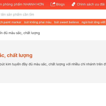
văn phòng phẩm NHANH HƠN
Blogs
Chính sách ưu đãi
ch paint marker
bút không phai màu
bút sweet believe
ngòi bút lông viế
ến đủ màu sắc, chất lượng
ắc, chất lượng
 kim tuyến đầy đủ màu sắc, chất lượng với nhiều chi nhánh trên đị