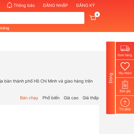
Thông báo
ĐĂNG NHẬP
ĐĂNG KÝ
0
t bảng
Đơn hàng
Yêu thích
Đóng
a bàn thành phố Hồ Chí Minh và giao hàng trên
Báo giá
Bán chạy
Phổ biến
Giá cao
Giá thấp
?
Trợ giúp