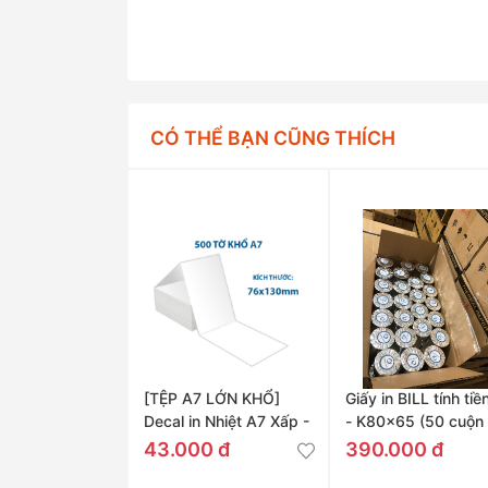
CÓ THỂ BẠN CŨNG THÍCH
[TỆP A7 LỚN KHỔ]
Giấy in BILL tính tiề
Decal in Nhiệt A7 Xấp -
- K80x65 (50 cuộn 
76x130mm
Thùng)
43.000 đ
390.000 đ