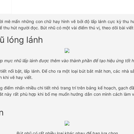
ười mê mẩn những con chữ hay hình vẽ bởi độ lấp lánh cực kỳ thu 
r để thu hút người đọc. Bút nhũ có một vài điểm thú vị, theo dõi bài 
ũ lóng lánh
p mực nhũ lấp lánh được thêm vào thành phần để tạo hiệu ứng tốt 
iết nổi bật, lấp lánh. Để cho ra một loại bút bắt mắt hơn, các nhà
h khi vẽ hay viết.
điểm nhấn nhiều chi tiết nhỏ trang trí trên bảng kế hoạch, gạch 
ắt này rất phù hợp khi bố mẹ muốn hướng dẫn con mình cách làm 
n
Bút nhũ có rất nhiều loại khác nhau để bạn lựa chọn