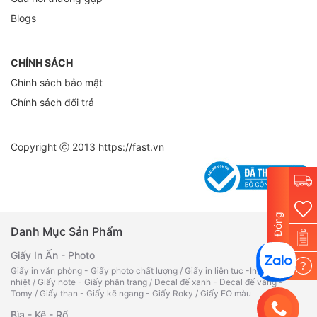
Blogs
CHÍNH SÁCH
Chính sách bảo mật
Chính sách đổi trả
Copyright ⓒ 2013
https://fast.vn
Đóng
Danh Mục Sản Phẩm
Giấy In Ấn - Photo
?
Giấy in văn phòng - Giấy photo chất lượng
/
Giấy in liên tục -In bill -Fax
nhiệt
/
Giấy note - Giấy phân trang
/
Decal đế xanh - Decal đế vàng -
Tomy
/
Giấy than - Giấy kẽ ngang - Giấy Roky
/
Giấy FO màu
Bìa - Kệ - Rổ