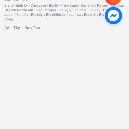
Bìa lá -trình ký -Cardcase
/
Bìa lỗ -Phân trang -Bìa lò xo
/
Rổ xéo -Kệ nhựa
-Kệ mica
/
Bìa nút -Cặp 12 ngăn -Bìa kẹp
/
Bìa treo -Bìa cây -Bìa
accor
/
Bìa dây -Bìa hộp
/
Bìa nhiều lá nhựa - da
/
Bìa thái
/
Bìa kiếng
/
Bìa
Còng
Sổ - Tập - Bao Thư
Sổ da đen - Sổ lò xo - Sổ caro
/
Tập vở - Bao thư
/
Sổ Namecard - Hộp
đựng Namecard
/
Phiếu Thu Chi - Phiếu Nhập Xuất Kho
Bút - Mực Chất Lượng Cao
Bút bi - Bút nước - Bút ký
/
Bút dạ quang đầy đủ màu sắc, chất lượng
/
Bút
xóa - Băng xóa - Ruột xóa
/
Bút chì -Ruột chì -Tẩy -Chuốt- Giá tốt
/
Mực
dấu -Lông bảng -Lông dầu
/
Bút bi-bút nước Thiên Long
/
Bút lông
bảng
/
Bút lông dầu đa dạng, phong phú
/
Hộp cắm bút
Dụng Cụ Văn Phòng Chất Lượng
Bấm kim -Kim bấm -Kẹp giấy
/
Kẹp bướm -Kẹp acco -Gỡ ghim
/
Máy bấm
kim -Bấm lỗ các loại
/
Bảng tên - dây đeo
/
Tủ hồ sơ - kính lúp
/
Ép Plastic
A3,A4,A5,CMND,bằng lái
/
Máy bấm kim đại -kim bấm
/
Máy bấm gỗ -kim
bấm gỗ
/
Bấm kim trung(03) -kim bấm
Băng Keo - Dao - Kéo
Băng keo trong/đục -Simili
/
Cắt băng keo
/
Dao rọc giấy - lưỡi dao
/
Súng
bắn keo -Bắn giá -Keo silicon
/
Băng keo 2 mặt -Giấy -Xốp
/
Hồ nước -Hồ
khô
/
Kéo các loại
/
Bàn cắt giấy A4 -A3
/
Thước các loại