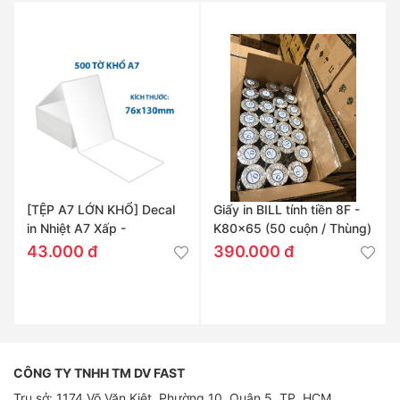
[TỆP A7 LỚN KHỔ] Decal
Giấy in BILL tính tiền 8F -
in Nhiệt A7 Xấp -
K80x65 (50 cuộn / Thùng)
76x130mm
43.000 đ
390.000 đ
CÔNG TY TNHH TM DV FAST
Trụ sở: 1174 Võ Văn Kiệt, Phường 10, Quận 5, TP. HCM