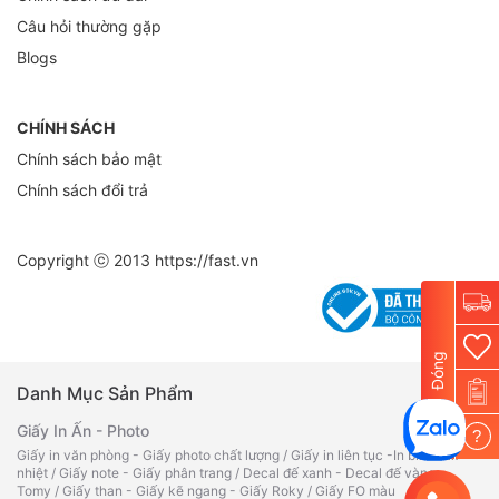
Câu hỏi thường gặp
Blogs
CHÍNH SÁCH
Chính sách bảo mật
Chính sách đổi trả
Copyright ⓒ 2013
https://fast.vn
Đóng
Danh Mục Sản Phẩm
Giấy In Ấn - Photo
?
Giấy in văn phòng - Giấy photo chất lượng
/
Giấy in liên tục -In bill -Fax
nhiệt
/
Giấy note - Giấy phân trang
/
Decal đế xanh - Decal đế vàng -
Tomy
/
Giấy than - Giấy kẽ ngang - Giấy Roky
/
Giấy FO màu