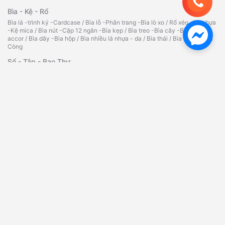
Bìa - Kệ - Rổ
Bìa lá -trình ký -Cardcase
/
Bìa lỗ -Phân trang -Bìa lò xo
/
Rổ xéo -Kệ nhựa
-Kệ mica
/
Bìa nút -Cặp 12 ngăn -Bìa kẹp
/
Bìa treo -Bìa cây -Bìa
accor
/
Bìa dây -Bìa hộp
/
Bìa nhiều lá nhựa - da
/
Bìa thái
/
Bìa kiếng
/
Bìa
Còng
Sổ - Tập - Bao Thư
Sổ da đen - Sổ lò xo - Sổ caro
/
Tập vở - Bao thư
/
Sổ Namecard - Hộp
đựng Namecard
/
Phiếu Thu Chi - Phiếu Nhập Xuất Kho
Bút - Mực Chất Lượng Cao
Bút bi - Bút nước - Bút ký
/
Bút dạ quang đầy đủ màu sắc, chất lượng
/
Bút
xóa - Băng xóa - Ruột xóa
/
Bút chì -Ruột chì -Tẩy -Chuốt- Giá tốt
/
Mực
dấu -Lông bảng -Lông dầu
/
Bút bi-bút nước Thiên Long
/
Bút lông
bảng
/
Bút lông dầu đa dạng, phong phú
/
Hộp cắm bút
Dụng Cụ Văn Phòng Chất Lượng
Bấm kim -Kim bấm -Kẹp giấy
/
Kẹp bướm -Kẹp acco -Gỡ ghim
/
Máy bấm
kim -Bấm lỗ các loại
/
Bảng tên - dây đeo
/
Tủ hồ sơ - kính lúp
/
Ép Plastic
A3,A4,A5,CMND,bằng lái
/
Máy bấm kim đại -kim bấm
/
Máy bấm gỗ -kim
bấm gỗ
/
Bấm kim trung(03) -kim bấm
Băng Keo - Dao - Kéo
Băng keo trong/đục -Simili
/
Cắt băng keo
/
Dao rọc giấy - lưỡi dao
/
Súng
bắn keo -Bắn giá -Keo silicon
/
Băng keo 2 mặt -Giấy -Xốp
/
Hồ nước -Hồ
khô
/
Kéo các loại
/
Bàn cắt giấy A4 -A3
/
Thước các loại