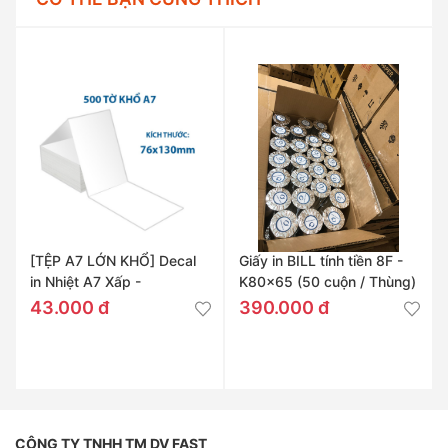
[TỆP A7 LỚN KHỔ] Decal
Giấy in BILL tính tiền 8F -
in Nhiệt A7 Xấp -
K80x65 (50 cuộn / Thùng)
76x130mm
43.000 đ
390.000 đ
CÔNG TY TNHH TM DV FAST