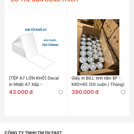
[TỆP A7 LỚN KHỔ] Decal
Giấy in BILL tính tiền 8F -
in Nhiệt A7 Xấp -
K80x65 (50 cuộn / Thùng)
76x130mm
43.000 đ
390.000 đ
CÔNG TY TNHH TM DV FAST