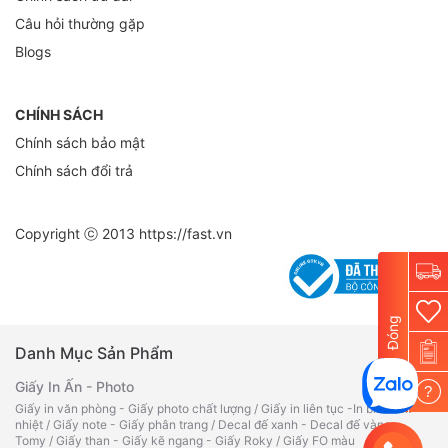
Câu hỏi thường gặp
Blogs
CHÍNH SÁCH
Chính sách bảo mật
Chính sách đổi trả
Copyright ⓒ 2013
https://fast.vn
Đóng
Danh Mục Sản Phẩm
Giấy In Ấn - Photo
?
Giấy in văn phòng - Giấy photo chất lượng
/
Giấy in liên tục -In bill -Fax
nhiệt
/
Giấy note - Giấy phân trang
/
Decal đế xanh - Decal đế vàng -
Tomy
/
Giấy than - Giấy kẽ ngang - Giấy Roky
/
Giấy FO màu