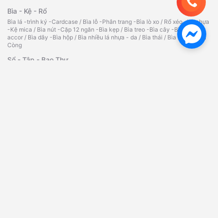
Bìa - Kệ - Rổ
Bìa lá -trình ký -Cardcase
/
Bìa lỗ -Phân trang -Bìa lò xo
/
Rổ xéo -Kệ nhựa
-Kệ mica
/
Bìa nút -Cặp 12 ngăn -Bìa kẹp
/
Bìa treo -Bìa cây -Bìa
accor
/
Bìa dây -Bìa hộp
/
Bìa nhiều lá nhựa - da
/
Bìa thái
/
Bìa kiếng
/
Bìa
Còng
Sổ - Tập - Bao Thư
Sổ da đen - Sổ lò xo - Sổ caro
/
Tập vở - Bao thư
/
Sổ Namecard - Hộp
đựng Namecard
/
Phiếu Thu Chi - Phiếu Nhập Xuất Kho
Bút - Mực Chất Lượng Cao
Bút bi - Bút nước - Bút ký
/
Bút dạ quang đầy đủ màu sắc, chất lượng
/
Bút
xóa - Băng xóa - Ruột xóa
/
Bút chì -Ruột chì -Tẩy -Chuốt- Giá tốt
/
Mực
dấu -Lông bảng -Lông dầu
/
Bút bi-bút nước Thiên Long
/
Bút lông
bảng
/
Bút lông dầu đa dạng, phong phú
/
Hộp cắm bút
Dụng Cụ Văn Phòng Chất Lượng
Bấm kim -Kim bấm -Kẹp giấy
/
Kẹp bướm -Kẹp acco -Gỡ ghim
/
Máy bấm
kim -Bấm lỗ các loại
/
Bảng tên - dây đeo
/
Tủ hồ sơ - kính lúp
/
Ép Plastic
A3,A4,A5,CMND,bằng lái
/
Máy bấm kim đại -kim bấm
/
Máy bấm gỗ -kim
bấm gỗ
/
Bấm kim trung(03) -kim bấm
Băng Keo - Dao - Kéo
Băng keo trong/đục -Simili
/
Cắt băng keo
/
Dao rọc giấy - lưỡi dao
/
Súng
bắn keo -Bắn giá -Keo silicon
/
Băng keo 2 mặt -Giấy -Xốp
/
Hồ nước -Hồ
khô
/
Kéo các loại
/
Bàn cắt giấy A4 -A3
/
Thước các loại