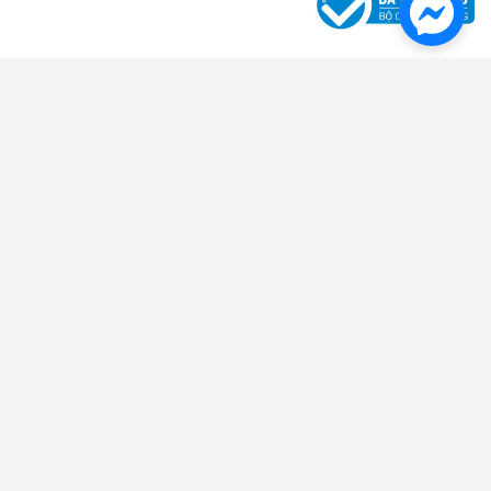
Danh Mục Sản Phẩm
Giấy In Ấn - Photo
Giấy in văn phòng - Giấy photo chất lượng
/
Giấy in liên tục -In bill -Fax
nhiệt
/
Giấy note - Giấy phân trang
/
Decal đế xanh - Decal đế vàng -
Tomy
/
Giấy than - Giấy kẽ ngang - Giấy Roky
/
Giấy FO màu
Bìa - Kệ - Rổ
Bìa lá -trình ký -Cardcase
/
Bìa lỗ -Phân trang -Bìa lò xo
/
Rổ xéo -Kệ nhựa
-Kệ mica
/
Bìa nút -Cặp 12 ngăn -Bìa kẹp
/
Bìa treo -Bìa cây -Bìa
accor
/
Bìa dây -Bìa hộp
/
Bìa nhiều lá nhựa - da
/
Bìa thái
/
Bìa kiếng
/
Bìa
Còng
Sổ - Tập - Bao Thư
Sổ da đen - Sổ lò xo - Sổ caro
/
Tập vở - Bao thư
/
Sổ Namecard - Hộp
đựng Namecard
/
Phiếu Thu Chi - Phiếu Nhập Xuất Kho
Bút - Mực Chất Lượng Cao
Bút bi - Bút nước - Bút ký
/
Bút dạ quang đầy đủ màu sắc, chất lượng
/
Bút
xóa - Băng xóa - Ruột xóa
/
Bút chì -Ruột chì -Tẩy -Chuốt- Giá tốt
/
Mực
dấu -Lông bảng -Lông dầu
/
Bút bi-bút nước Thiên Long
/
Bút lông
bảng
/
Bút lông dầu đa dạng, phong phú
/
Hộp cắm bút