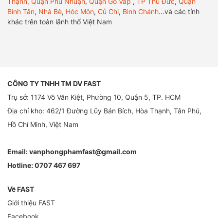
Thạnh,
Quận Phú Nhuận
,
Quận Gò Vấp
,
TP Thủ Đức
,
Quận
Bình Tân
,
Nhà Bè
,
Hóc Môn
,
Củ Chi
,
Bình Chánh
…và các tỉnh
khác trên toàn lãnh thổ Việt Nam
CÔNG TY TNHH TM DV FAST
Trụ sở: 1174 Võ Văn Kiệt, Phường 10, Quận 5, TP. HCM
Địa chỉ kho: 462/1 Đường Lũy Bán Bích, Hòa Thạnh, Tân Phú,
Hồ Chí Minh, Việt Nam
Email:
vanphongphamfast@gmail.com
Hotline:
0707 467 697
Về FAST
Giới thiệu FAST
Facebook