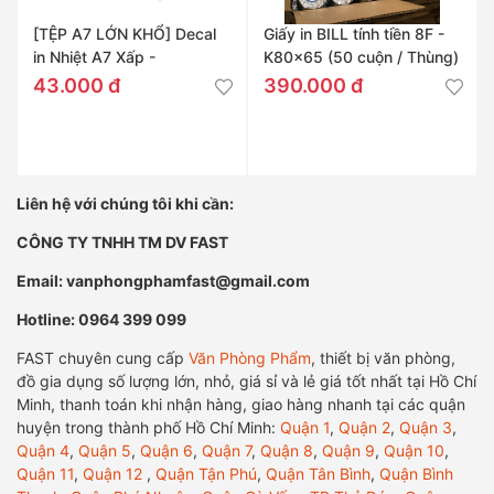
[TỆP A7 LỚN KHỔ] Decal
Giấy in BILL tính tiền 8F -
in Nhiệt A7 Xấp -
K80x65 (50 cuộn / Thùng)
76x130mm
43.000 đ
390.000 đ
Liên hệ với chúng tôi khi cần:
CÔNG TY TNHH TM DV FAST
Email: vanphongphamfast@gmail.com
Hotline: 0964 399 099
FAST chuyên cung cấp
Văn Phòng Phẩm
, thiết bị văn phòng,
đồ gia dụng số lượng lớn, nhỏ, giá sỉ và lẻ giá tốt nhất tại Hồ Chí
Minh, thanh toán khi nhận hàng, giao hàng nhanh tại các quận
huyện trong thành phố Hồ Chí Minh:
Quận 1
,
Quận 2
,
Quận 3
,
Quận 4
,
Quận 5
,
Quận 6
,
Quận 7
,
Quận 8
,
Quận 9
,
Quận 10
,
Quận 11
,
Quận 12
,
Quận Tận Phú
,
Quận Tân Bình
,
Quận Bình