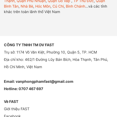
Thạnh,
Quận Phú Nhuận
,
Quận Gò Vấp
,
TP Thủ Đức
,
Quận
Bình Tân
,
Nhà Bè
,
Hóc Môn
,
Củ Chi
,
Bình Chánh
…và các tỉnh
khác trên toàn lãnh thổ Việt Nam
CÔNG TY TNHH TM DV FAST
Trụ sở: 1174 Võ Văn Kiệt, Phường 10, Quận 5, TP. HCM
Địa chỉ kho: 462/1 Đường Lũy Bán Bích, Hòa Thạnh, Tân Phú,
Hồ Chí Minh, Việt Nam
Email:
vanphongphamfast@gmail.com
Hotline:
0707 467 697
Về FAST
Giới thiệu FAST
Facebook