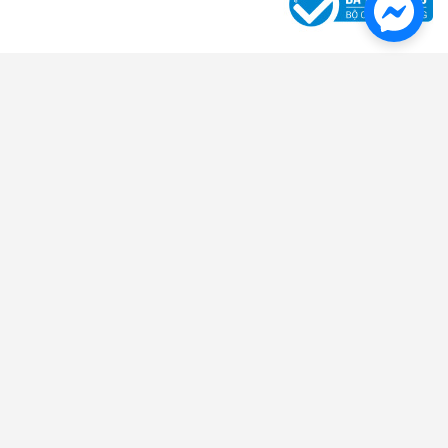
Danh Mục Sản Phẩm
Giấy In Ấn - Photo
Giấy in văn phòng - Giấy photo chất lượng
/
Giấy in liên tục -In bill -Fax
nhiệt
/
Giấy note - Giấy phân trang
/
Decal đế xanh - Decal đế vàng -
Tomy
/
Giấy than - Giấy kẽ ngang - Giấy Roky
/
Giấy FO màu
Bìa - Kệ - Rổ
Bìa lá -trình ký -Cardcase
/
Bìa lỗ -Phân trang -Bìa lò xo
/
Rổ xéo -Kệ nhựa
-Kệ mica
/
Bìa nút -Cặp 12 ngăn -Bìa kẹp
/
Bìa treo -Bìa cây -Bìa
accor
/
Bìa dây -Bìa hộp
/
Bìa nhiều lá nhựa - da
/
Bìa thái
/
Bìa kiếng
/
Bìa
Còng
Sổ - Tập - Bao Thư
Sổ da đen - Sổ lò xo - Sổ caro
/
Tập vở - Bao thư
/
Sổ Namecard - Hộp
đựng Namecard
/
Phiếu Thu Chi - Phiếu Nhập Xuất Kho
Bút - Mực Chất Lượng Cao
Bút bi - Bút nước - Bút ký
/
Bút dạ quang đầy đủ màu sắc, chất lượng
/
Bút
xóa - Băng xóa - Ruột xóa
/
Bút chì -Ruột chì -Tẩy -Chuốt- Giá tốt
/
Mực
dấu -Lông bảng -Lông dầu
/
Bút bi-bút nước Thiên Long
/
Bút lông
bảng
/
Bút lông dầu đa dạng, phong phú
/
Hộp cắm bút