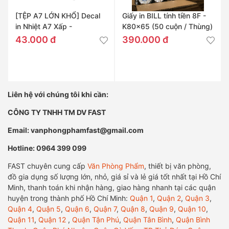
[TỆP A7 LỚN KHỔ] Decal
Giấy in BILL tính tiền 8F -
in Nhiệt A7 Xấp -
K80x65 (50 cuộn / Thùng)
76x130mm
43.000 đ
390.000 đ
Liên hệ với chúng tôi khi cần:
CÔNG TY TNHH TM DV FAST
Email: vanphongphamfast@gmail.com
Hotline: 0964 399 099
FAST chuyên cung cấp
Văn Phòng Phẩm
, thiết bị văn phòng,
đồ gia dụng số lượng lớn, nhỏ, giá sỉ và lẻ giá tốt nhất tại Hồ Chí
Minh, thanh toán khi nhận hàng, giao hàng nhanh tại các quận
huyện trong thành phố Hồ Chí Minh:
Quận 1
,
Quận 2
,
Quận 3
,
Quận 4
,
Quận 5
,
Quận 6
,
Quận 7
,
Quận 8
,
Quận 9
,
Quận 10
,
Quận 11
,
Quận 12
,
Quận Tận Phú
,
Quận Tân Bình
,
Quận Bình