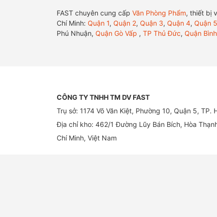
FAST chuyên cung cấp
Văn Phòng Phẩm
, thiết b
Chí Minh:
Quận 1
,
Quận 2
,
Quận 3
,
Quận 4
,
Quận 
Phú Nhuận,
Quận Gò Vấp
,
TP Thủ Đức
,
Quận Bình
CÔNG TY TNHH TM DV FAST
Trụ sở: 1174 Võ Văn Kiệt, Phường 10, Quận 5, TP.
Địa chỉ kho: 462/1 Đường Lũy Bán Bích, Hòa Thạn
Chí Minh, Việt Nam
Email:
vanphongphamfast@gmail.com
Hotline:
0707 467 697
Copyright ⓒ 2013
https://fast.vn