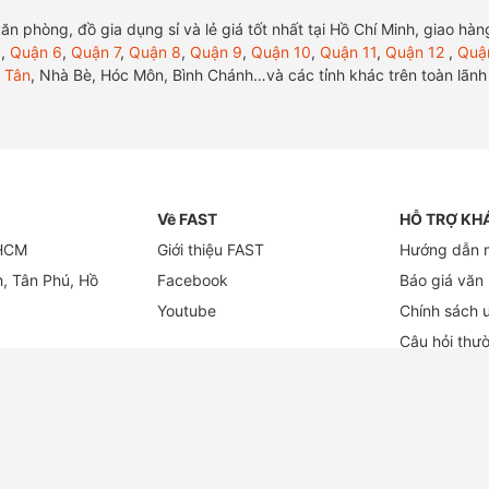
ị văn phòng, đồ gia dụng sỉ và lẻ giá tốt nhất tại Hồ Chí Minh, giao 
5
,
Quận 6
,
Quận 7
,
Quận 8
,
Quận 9
,
Quận 10
,
Quận 11
,
Quận 12
,
Quậ
 Tân
, Nhà Bè, Hóc Môn, Bình Chánh…và các tỉnh khác trên toàn lãn
Về FAST
HỖ TRỢ KH
 HCM
Giới thiệu FAST
Hướng dẫn 
h, Tân Phú, Hồ
Facebook
Báo giá văn
Youtube
Chính sách 
Câu hỏi thư
Blogs