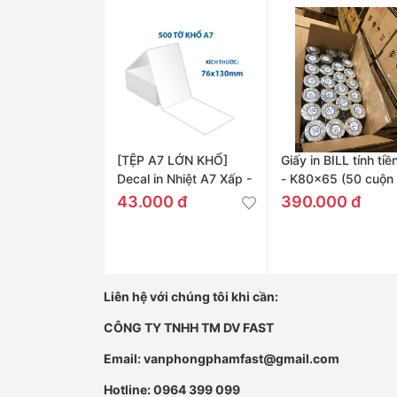
[TỆP A7 LỚN KHỔ]
Giấy in BILL tính tiề
Decal in Nhiệt A7 Xấp -
- K80x65 (50 cuộn 
76x130mm
Thùng)
43.000 đ
390.000 đ
Liên hệ với chúng tôi khi cần:
CÔNG TY TNHH TM DV FAST
Email: vanphongphamfast@gmail.com
Hotline: 0964 399 099