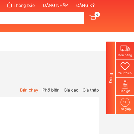
Thông báo
ĐĂNG NHẬP
ĐĂNG KÝ
0
Đơn hàng
Yêu thích
Đóng
Bán chạy
Phổ biến
Giá cao
Giá thấp
Báo giá
?
Trợ giúp