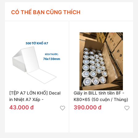
CÓ THỂ BẠN CŨNG THÍCH
[TỆP A7 LỚN KHỔ] Decal
Giấy in BILL tính tiền 8F -
in Nhiệt A7 Xấp -
K80x65 (50 cuộn / Thùng)
76x130mm
43.000 đ
390.000 đ