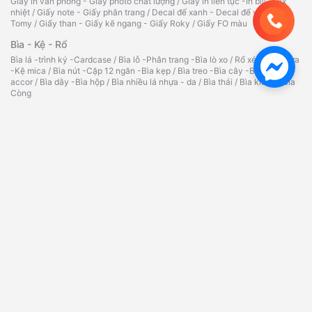
Giấy in văn phòng - Giấy photo chất lượng
/
Giấy in liên tục -In bill -Fax
nhiệt
/
Giấy note - Giấy phân trang
/
Decal đế xanh - Decal đế vàng -
Tomy
/
Giấy than - Giấy kẽ ngang - Giấy Roky
/
Giấy FO màu
Bìa - Kệ - Rổ
Bìa lá -trình ký -Cardcase
/
Bìa lỗ -Phân trang -Bìa lò xo
/
Rổ xéo -Kệ nhựa
-Kệ mica
/
Bìa nút -Cặp 12 ngăn -Bìa kẹp
/
Bìa treo -Bìa cây -Bìa
accor
/
Bìa dây -Bìa hộp
/
Bìa nhiều lá nhựa - da
/
Bìa thái
/
Bìa kiếng
/
Bìa
Còng
Sổ - Tập - Bao Thư
Sổ da đen - Sổ lò xo - Sổ caro
/
Tập vở - Bao thư
/
Sổ Namecard - Hộp
đựng Namecard
/
Phiếu Thu Chi - Phiếu Nhập Xuất Kho
Bút - Mực Chất Lượng Cao
Bút bi - Bút nước - Bút ký
/
Bút dạ quang đầy đủ màu sắc, chất lượng
/
Bút
xóa - Băng xóa - Ruột xóa
/
Bút chì -Ruột chì -Tẩy -Chuốt- Giá tốt
/
Mực
dấu -Lông bảng -Lông dầu
/
Bút bi-bút nước Thiên Long
/
Bút lông
bảng
/
Bút lông dầu đa dạng, phong phú
/
Hộp cắm bút
Dụng Cụ Văn Phòng Chất Lượng
Bấm kim -Kim bấm -Kẹp giấy
/
Kẹp bướm -Kẹp acco -Gỡ ghim
/
Máy bấm
kim -Bấm lỗ các loại
/
Bảng tên - dây đeo
/
Tủ hồ sơ - kính lúp
/
Ép Plastic
A3,A4,A5,CMND,bằng lái
/
Máy bấm kim đại -kim bấm
/
Máy bấm gỗ -kim
bấm gỗ
/
Bấm kim trung(03) -kim bấm
Băng Keo - Dao - Kéo