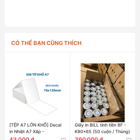
CÓ THỂ BẠN CŨNG THÍCH
[TỆP A7 LỚN KHỔ] Decal
Giấy in BILL tính tiền 8F -
in Nhiệt A7 Xấp -
K80x65 (50 cuộn / Thùng)
76x130mm
43.000 đ
390.000 đ