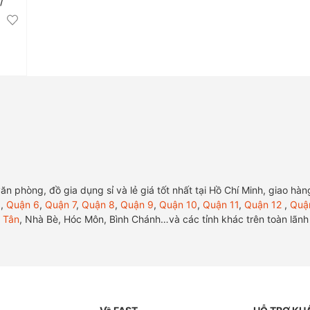
/
ị văn phòng, đồ gia dụng sỉ và lẻ giá tốt nhất tại Hồ Chí Minh, giao 
5
,
Quận 6
,
Quận 7
,
Quận 8
,
Quận 9
,
Quận 10
,
Quận 11
,
Quận 12
,
Quậ
 Tân
, Nhà Bè, Hóc Môn, Bình Chánh…và các tỉnh khác trên toàn lãn