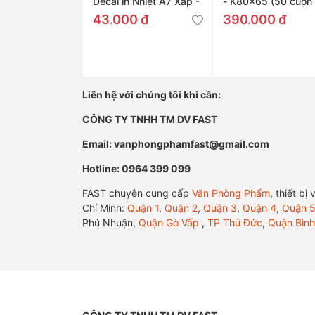
Decal in Nhiệt A7 Xấp -
- K80x65 (50 cuộn 
76x130mm
Thùng)
43.000 đ
390.000 đ
Liên hệ với chúng tôi khi cần:
CÔNG TY TNHH TM DV FAST
Email: vanphongphamfast@gmail.com
Hotline: 0964 399 099
FAST chuyên cung cấp
Văn Phòng Phẩm
, thiết b
Chí Minh:
Quận 1
,
Quận 2
,
Quận 3
,
Quận 4
,
Quận 
Phú Nhuận,
Quận Gò Vấp
,
TP Thủ Đức
,
Quận Bình