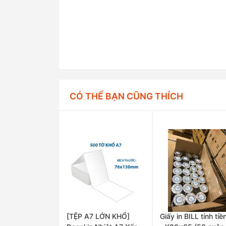
CÓ THỂ BẠN CŨNG THÍCH
[TỆP A7 LỚN KHỔ]
Giấy in BILL tính tiề