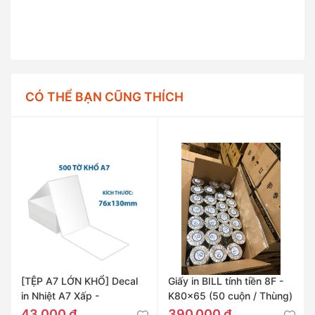
CÓ THỂ BẠN CŨNG THÍCH
[TỆP A7 LỚN KHỔ] Decal
Giấy in BILL tính tiền 8F -
in Nhiệt A7 Xấp -
K80x65 (50 cuộn / Thùng)
76x130mm
43.000 đ
390.000 đ