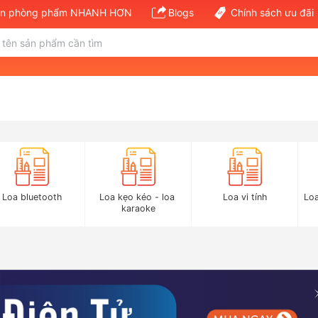
văn phòng phẩm NHANH HƠN
Blogs
Chính sách ưu đãi
Loa bluetooth
Loa kẹo kéo - loa 
Loa vi tính
Loa
karaoke