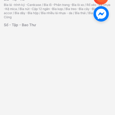
Bìa lá -trình ký -Cardcase
/
Bìa lỗ -Phân trang -Bìa lò xo
/
Rổ xéo -Kệ nhựa
-Kệ mica
/
Bìa nút -Cặp 12 ngăn -Bìa kẹp
/
Bìa treo -Bìa cây -Bìa
accor
/
Bìa dây -Bìa hộp
/
Bìa nhiều lá nhựa - da
/
Bìa thái
/
Bìa kiếng
/
Bìa
Còng
Sổ - Tập - Bao Thư
Sổ da đen - Sổ lò xo - Sổ caro
/
Tập vở - Bao thư
/
Sổ Namecard - Hộp
đựng Namecard
/
Phiếu Thu Chi - Phiếu Nhập Xuất Kho
Bút - Mực Chất Lượng Cao
Bút bi - Bút nước - Bút ký
/
Bút dạ quang đầy đủ màu sắc, chất lượng
/
Bút
xóa - Băng xóa - Ruột xóa
/
Bút chì -Ruột chì -Tẩy -Chuốt- Giá tốt
/
Mực
dấu -Lông bảng -Lông dầu
/
Bút bi-bút nước Thiên Long
/
Bút lông
bảng
/
Bút lông dầu đa dạng, phong phú
/
Hộp cắm bút
Dụng Cụ Văn Phòng Chất Lượng
Bấm kim -Kim bấm -Kẹp giấy
/
Kẹp bướm -Kẹp acco -Gỡ ghim
/
Máy bấm
kim -Bấm lỗ các loại
/
Bảng tên - dây đeo
/
Tủ hồ sơ - kính lúp
/
Ép Plastic
A3,A4,A5,CMND,bằng lái
/
Máy bấm kim đại -kim bấm
/
Máy bấm gỗ -kim
bấm gỗ
/
Bấm kim trung(03) -kim bấm
Băng Keo - Dao - Kéo
Băng keo trong/đục -Simili
/
Cắt băng keo
/
Dao rọc giấy - lưỡi dao
/
Súng
bắn keo -Bắn giá -Keo silicon
/
Băng keo 2 mặt -Giấy -Xốp
/
Hồ nước -Hồ
khô
/
Kéo các loại
/
Bàn cắt giấy A4 -A3
/
Thước các loại