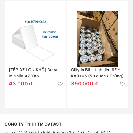
[TỆP A7 LỚN KHỔ] Decal
Giấy in BILL tính tiền 8F -
in Nhiệt A7 Xấp -
K80x65 (50 cuộn / Thùng)
76x130mm
43.000 đ
390.000 đ
CÔNG TY TNHH TM DV FAST
Trụ sở: 1174 Võ Văn Kiệt, Phường 10, Quận 5, TP. HCM