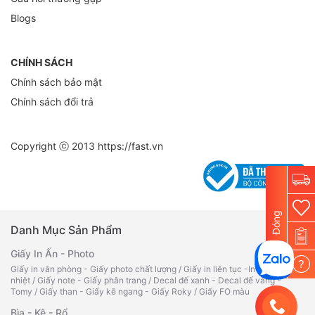
Blogs
CHÍNH SÁCH
Chính sách bảo mật
Chính sách đổi trả
Copyright ⓒ 2013
https://fast.vn
Đóng
Danh Mục Sản Phẩm
Giấy In Ấn - Photo
?
Giấy in văn phòng - Giấy photo chất lượng
/
Giấy in liên tục -In bill -Fax
nhiệt
/
Giấy note - Giấy phân trang
/
Decal đế xanh - Decal đế vàng -
Tomy
/
Giấy than - Giấy kẽ ngang - Giấy Roky
/
Giấy FO màu
Bìa - Kệ - Rổ