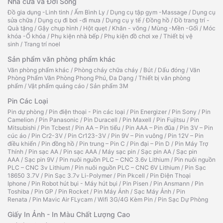
Nhà cửa và Đời Sống
Đồ gia dụng -Linh tinh
/
Ấm Bình Ly
/
Dụng cụ tập gym -Massage
/
Dụng cụ
sửa chữa
/
Dụng cụ đi bơi -đi mưa
/
Dụng cụ y tế
/
Đồng hồ
/
Đồ trang trí -
Quà tặng
/
Gậy chụp hình
/
Hột quẹt
/
Khăn - võng
/
Mùng -Mền -Gối
/
Móc
khóa -Ổ khóa
/
Phụ kiện nhà bếp
/
Phụ kiện đồ chơi xe
/
Thiết bị vệ
sinh
/
Trang trí noel
Sản phẩm văn phòng phẩm khác
Văn phòng phẩm khác
/
Phòng cháy chữa cháy
/
Bút
/
Dấu đóng
/
Văn
Phòng Phẩm Văn Phòng Phong Phú, Đa Dạng
/
Thiết bị văn phòng
phẩm
/
Vật phẩm quảng cáo
/
Sản phẩm 3M
Pin Các Loại
Pin dự phòng
/
Pin điện thoại - Pin các loại
/
Pin Energizer
/
Pin Sony
/
Pin
Camelion
/
Pin Panasonic
/
Pin Duracell
/
Pin Maxell
/
Pin Fujitsu
/
Pin
Mitsubishi
/
Pin Tcbest
/
Pin AA – Pin tiểu
/
Pin AAA – Pin đũa
/
Pin 3V – Pin
cúc áo
/
Pin Cr2-3V
/
Pin Cr123-3V
/
Pin 9V – Pin vuông
/
Pin 12V – Pin
điều khiển
/
Pin đồng hồ
/
Pin trung – Pin C
/
Pin đại – Pin D
/
Pin Máy Trợ
Thính
/
Pin sạc AA
/
Pin sạc AAA
/
Máy sạc pin
/
Sạc pin AA
/
Sạc pin
AAA
/
Sạc pin 9V
/
Pin nuôi nguồn PLC – CNC 3.6v Lithium
/
Pin nuôi nguồn
PLC – CNC 3v Lithium
/
Pin nuôi nguồn PLC – CNC 6V Lithium
/
Pin Sạc
18650 3.7V
/
Pin Sạc 3.7v Li-Polymer
/
Pin Pkcell
/
Pin Điện Thoại
Iphone
/
Pin Robot hút bụi - Máy hút bụi
/
Pin Pisen
/
Pin Ansmann
/
Pin
Toshiba
/
Pin GP
/
Pin Rocket
/
Pin Máy Ảnh
/
Sạc Máy Ảnh
/
Pin
Renata
/
Pin Mavic Air FLycam
/
Wifi 3G/4G Kèm Pin
/
Pin Sạc Dự Phòng
Giấy In Ảnh - In Màu Chất Lượng Cao