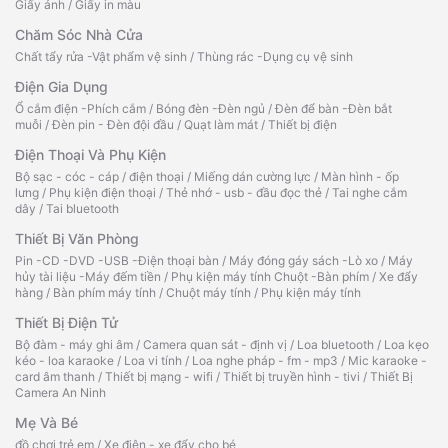
Giấy ảnh
/
Giấy in màu
Chăm Sóc Nhà Cửa
Chất tẩy rửa -Vật phẩm vệ sinh
/
Thùng rác -Dụng cụ vệ sinh
Điện Gia Dụng
Ổ cắm điện -Phích cắm
/
Bóng đèn -Đèn ngủ
/
Đèn để bàn -Đèn bắt
muỗi
/
Đèn pin - Đèn đội đầu
/
Quạt làm mát
/
Thiết bị điện
Điện Thoại Và Phụ Kiện
Bộ sạc - cóc - cáp
/
điện thoại
/
Miếng dán cường lực
/
Màn hình - ốp
lưng
/
Phụ kiện điện thoại
/
Thẻ nhớ - usb - đầu đọc thẻ
/
Tai nghe cắm
dây
/
Tai bluetooth
Thiết Bị Văn Phòng
Pin -CD -DVD -USB -Điện thoại bàn
/
Máy đóng gáy sách -Lò xo
/
Máy
hủy tài liệu -Máy đếm tiền
/
Phụ kiện máy tính Chuột -Bàn phím
/
Xe đẩy
hàng
/
Bàn phím máy tính
/
Chuột máy tính
/
Phụ kiện máy tính
Thiết Bị Điện Tử
Bộ đàm - máy ghi âm
/
Camera quan sát - định vị
/
Loa bluetooth
/
Loa kẹo
kéo - loa karaoke
/
Loa vi tính
/
Loa nghe pháp - fm - mp3
/
Mic karaoke -
card âm thanh
/
Thiết bị mạng - wifi
/
Thiết bị truyền hình - tivi
/
Thiết Bị
Camera An Ninh
Mẹ Và Bé
đồ chơi trẻ em
/
Xe điện - xe đẩy cho bé