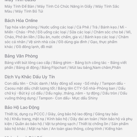
Máy Tính Để Bàn
/
Máy Tính Có Chức Năng in Giấy
/
Máy Tính Sắc
Màu
/
Máy Tính Bỏ Túi
Bách Hóa Online
Tạp hóa văn phòng
/
Nước uống các loại
/
Cà Phê
/
Trà
/
Bánh kẹo
/
Mì -
Miến -Cháo -Phở
/
Đồ uống các loại
/
Sữa các loại
/
Chăm sóc cho bé
/
Mì,
Cháo, Phở ăn liền
/
Dầu ăn, nước chấm, gia vị
/
Bánh kẹo các loại
/
Chăm
sóc cá nhân
/
Vệ sinh nhà cửa
/
Đồ dùng gia đình
/
Gạo, thực phẩm
khác
/
Đồ đông lạnh, đồ mát
Bảng Văn Phòng
Bảng viết bút lông cao cấp
/
Bảng ghim - Bảng lịch công tác - Bảng viết
phấn
/
Bảng di động
/
Bảng Flipchart
/
Mút lau bảng,Nam châm,Phấn
Dịch Vụ Khắc Dấu Uy Tín
Con dấu tên - Chức danh
/
Máy đóng số xoay -Số nhảy
/
Tampon dấu -
Caosu mặt dấu chất lượng tốt
/
Bảng tên CTY-Số nhà-Phòng ban
/
Dấu
chữ ký -Bút ký có dấu
/
Dấu ngày..tháng..năm - tự động
/
Dấu tròn
/
Dấu
vuông thông dụng
/
Tampon- Con dấu- Mực dấu Shiny
Bảo Hộ Lao Động
Thiết bị, dụng cụ PCCC
/
Giày, ủng bảo hộ lao động
/
Găng tay bảo
hộ
/
Khẩu trang, mặt nạ
/
Kính bảo hộ
/
Dây đai an toàn
/
Nón bảo hộ và phụ
kiện
/
Quần áo bảo hộ
/
Vật tư phòng sạch
/
Thiết bị chống ồn
/
Sản phẩm
bảo hộ khác
/
Mặt nạ hàn
/
An toàn giao thông, công trình
/
Kiếng hàn