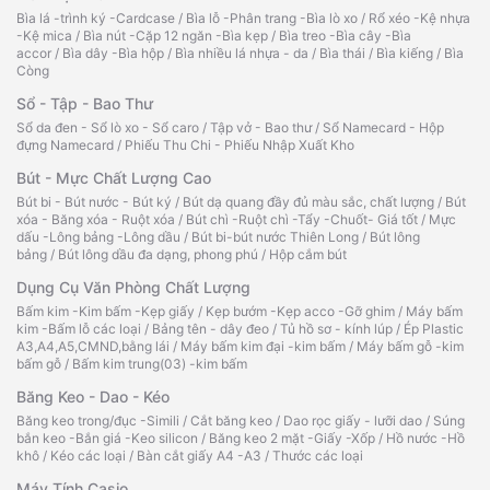
Bìa lá -trình ký -Cardcase
/
Bìa lỗ -Phân trang -Bìa lò xo
/
Rổ xéo -Kệ nhựa
-Kệ mica
/
Bìa nút -Cặp 12 ngăn -Bìa kẹp
/
Bìa treo -Bìa cây -Bìa
accor
/
Bìa dây -Bìa hộp
/
Bìa nhiều lá nhựa - da
/
Bìa thái
/
Bìa kiếng
/
Bìa
Còng
Sổ - Tập - Bao Thư
Sổ da đen - Sổ lò xo - Sổ caro
/
Tập vở - Bao thư
/
Sổ Namecard - Hộp
đựng Namecard
/
Phiếu Thu Chi - Phiếu Nhập Xuất Kho
Bút - Mực Chất Lượng Cao
Bút bi - Bút nước - Bút ký
/
Bút dạ quang đầy đủ màu sắc, chất lượng
/
Bút
xóa - Băng xóa - Ruột xóa
/
Bút chì -Ruột chì -Tẩy -Chuốt- Giá tốt
/
Mực
dấu -Lông bảng -Lông dầu
/
Bút bi-bút nước Thiên Long
/
Bút lông
bảng
/
Bút lông dầu đa dạng, phong phú
/
Hộp cắm bút
Dụng Cụ Văn Phòng Chất Lượng
Bấm kim -Kim bấm -Kẹp giấy
/
Kẹp bướm -Kẹp acco -Gỡ ghim
/
Máy bấm
kim -Bấm lỗ các loại
/
Bảng tên - dây đeo
/
Tủ hồ sơ - kính lúp
/
Ép Plastic
A3,A4,A5,CMND,bằng lái
/
Máy bấm kim đại -kim bấm
/
Máy bấm gỗ -kim
bấm gỗ
/
Bấm kim trung(03) -kim bấm
Băng Keo - Dao - Kéo
Băng keo trong/đục -Simili
/
Cắt băng keo
/
Dao rọc giấy - lưỡi dao
/
Súng
bắn keo -Bắn giá -Keo silicon
/
Băng keo 2 mặt -Giấy -Xốp
/
Hồ nước -Hồ
khô
/
Kéo các loại
/
Bàn cắt giấy A4 -A3
/
Thước các loại
Máy Tính Casio