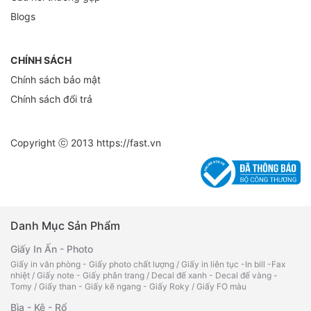
Blogs
CHÍNH SÁCH
Chính sách bảo mật
Chính sách đổi trả
Copyright ⓒ 2013
https://fast.vn
Danh Mục Sản Phẩm
Giấy In Ấn - Photo
Giấy in văn phòng - Giấy photo chất lượng
/
Giấy in liên tục -In bill -Fax
nhiệt
/
Giấy note - Giấy phân trang
/
Decal đế xanh - Decal đế vàng -
Tomy
/
Giấy than - Giấy kẽ ngang - Giấy Roky
/
Giấy FO màu
Bìa - Kệ - Rổ