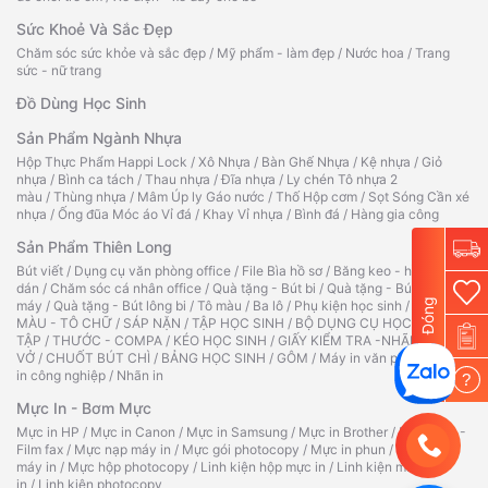
Sức Khoẻ Và Sắc Đẹp
Chăm sóc sức khỏe và sắc đẹp
/
Mỹ phẩm - làm đẹp
/
Nước hoa
/
Trang
sức - nữ trang
Đồ Dùng Học Sinh
Sản Phẩm Ngành Nhựa
Hộp Thực Phẩm Happi Lock
/
Xô Nhựa
/
Bàn Ghế Nhựa
/
Kệ nhựa
/
Giỏ
nhựa
/
Bình ca tách
/
Thau nhựa
/
Đĩa nhựa
/
Ly chén Tô nhựa 2
màu
/
Thùng nhựa
/
Mâm Úp ly Gáo nước
/
Thố Hộp cơm
/
Sọt Sóng Cần xé
nhựa
/
Ống đũa Móc áo Vỉ đá
/
Khay Vỉ nhựa
/
Bình đá
/
Hàng gia công
Sản Phẩm Thiên Long
Bút viết
/
Dụng cụ văn phòng office
/
File Bìa hồ sơ
/
Băng keo - hồ
dán
/
Chăm sóc cá nhân office
/
Quà tặng - Bút bi
/
Quà tặng - Bút
Đóng
máy
/
Quà tặng - Bút lông bi
/
Tô màu
/
Ba lô
/
Phụ kiện học sinh
/
TẬP TÔ
MÀU - TÔ CHỮ
/
SÁP NẶN
/
TẬP HỌC SINH
/
BỘ DỤNG CỤ HỌC
TẬP
/
THƯỚC - COMPA
/
KÉO HỌC SINH
/
GIẤY KIỂM TRA -NHÃN
VỞ
/
CHUỐT BÚT CHÌ
/
BẢNG HỌC SINH
/
GÔM
/
Máy in văn phòng
/
Máy
in công nghiệp
/
Nhãn in
?
Mực In - Bơm Mực
Mực in HP
/
Mực in Canon
/
Mực in Samsung
/
Mực in Brother
/
Ruy băng -
Film fax
/
Mực nạp máy in
/
Mực gói photocopy
/
Mực in phun
/
Hộp mực
máy in
/
Mực hộp photocopy
/
Linh kiện hộp mực in
/
Linh kiện máy
in
/
Linh kiện photocopy