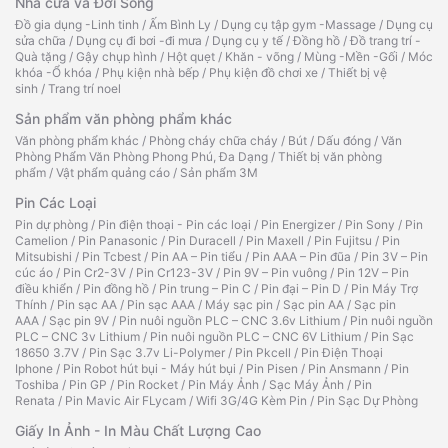
Nhà cửa và Đời Sống
Đồ gia dụng -Linh tinh
/
Ấm Bình Ly
/
Dụng cụ tập gym -Massage
/
Dụng cụ
sửa chữa
/
Dụng cụ đi bơi -đi mưa
/
Dụng cụ y tế
/
Đồng hồ
/
Đồ trang trí -
Quà tặng
/
Gậy chụp hình
/
Hột quẹt
/
Khăn - võng
/
Mùng -Mền -Gối
/
Móc
khóa -Ổ khóa
/
Phụ kiện nhà bếp
/
Phụ kiện đồ chơi xe
/
Thiết bị vệ
sinh
/
Trang trí noel
Sản phẩm văn phòng phẩm khác
Văn phòng phẩm khác
/
Phòng cháy chữa cháy
/
Bút
/
Dấu đóng
/
Văn
Phòng Phẩm Văn Phòng Phong Phú, Đa Dạng
/
Thiết bị văn phòng
phẩm
/
Vật phẩm quảng cáo
/
Sản phẩm 3M
Pin Các Loại
Pin dự phòng
/
Pin điện thoại - Pin các loại
/
Pin Energizer
/
Pin Sony
/
Pin
Camelion
/
Pin Panasonic
/
Pin Duracell
/
Pin Maxell
/
Pin Fujitsu
/
Pin
Mitsubishi
/
Pin Tcbest
/
Pin AA – Pin tiểu
/
Pin AAA – Pin đũa
/
Pin 3V – Pin
cúc áo
/
Pin Cr2-3V
/
Pin Cr123-3V
/
Pin 9V – Pin vuông
/
Pin 12V – Pin
điều khiển
/
Pin đồng hồ
/
Pin trung – Pin C
/
Pin đại – Pin D
/
Pin Máy Trợ
Thính
/
Pin sạc AA
/
Pin sạc AAA
/
Máy sạc pin
/
Sạc pin AA
/
Sạc pin
AAA
/
Sạc pin 9V
/
Pin nuôi nguồn PLC – CNC 3.6v Lithium
/
Pin nuôi nguồn
PLC – CNC 3v Lithium
/
Pin nuôi nguồn PLC – CNC 6V Lithium
/
Pin Sạc
18650 3.7V
/
Pin Sạc 3.7v Li-Polymer
/
Pin Pkcell
/
Pin Điện Thoại
Iphone
/
Pin Robot hút bụi - Máy hút bụi
/
Pin Pisen
/
Pin Ansmann
/
Pin
Toshiba
/
Pin GP
/
Pin Rocket
/
Pin Máy Ảnh
/
Sạc Máy Ảnh
/
Pin
Renata
/
Pin Mavic Air FLycam
/
Wifi 3G/4G Kèm Pin
/
Pin Sạc Dự Phòng
Giấy In Ảnh - In Màu Chất Lượng Cao