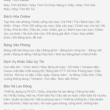
Máy Tính Để Bàn
/
Máy Tính Có Chức Năng in Giấy
/
Máy Tính Sắc
Màu
/
Máy Tính Bỏ Túi
Bách Hóa Online
Tạp hóa văn phòng
/
Nước uống các loại
/
Cà Phê
/
Trà
/
Bánh kẹo
/
Mì -
Miến -Cháo -Phở
/
Đồ uống các loại
/
Sữa các loại
/
Chăm sóc cho bé
/
Mì,
Cháo, Phở ăn liền
/
Dầu ăn, nước chấm, gia vị
/
Bánh kẹo các loại
/
Chăm
sóc cá nhân
/
Vệ sinh nhà cửa
/
Đồ dùng gia đình
/
Gạo, thực phẩm
khác
/
Đồ đông lạnh, đồ mát
Bảng Văn Phòng
Bảng viết bút lông cao cấp
/
Bảng ghim - Bảng lịch công tác - Bảng viết
phấn
/
Bảng di động
/
Bảng Flipchart
/
Mút lau bảng,Nam châm,Phấn
Dịch Vụ Khắc Dấu Uy Tín
Con dấu tên - Chức danh
/
Máy đóng số xoay -Số nhảy
/
Tampon dấu -
Caosu mặt dấu chất lượng tốt
/
Bảng tên CTY-Số nhà-Phòng ban
/
Dấu
chữ ký -Bút ký có dấu
/
Dấu ngày..tháng..năm - tự động
/
Dấu tròn
/
Dấu
vuông thông dụng
/
Tampon- Con dấu- Mực dấu Shiny
Bảo Hộ Lao Động
Thiết bị, dụng cụ PCCC
/
Giày, ủng bảo hộ lao động
/
Găng tay bảo
hộ
/
Khẩu trang, mặt nạ
/
Kính bảo hộ
/
Dây đai an toàn
/
Nón bảo hộ và phụ
kiện
/
Quần áo bảo hộ
/
Vật tư phòng sạch
/
Thiết bị chống ồn
/
Sản phẩm
bảo hộ khác
/
Mặt nạ hàn
/
An toàn giao thông, công trình
/
Kiếng hàn