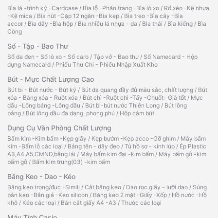
Bìa lá -trình ký -Cardcase
/
Bìa lỗ -Phân trang -Bìa lò xo
/
Rổ xéo -Kệ nhựa
-Kệ mica
/
Bìa nút -Cặp 12 ngăn -Bìa kẹp
/
Bìa treo -Bìa cây -Bìa
accor
/
Bìa dây -Bìa hộp
/
Bìa nhiều lá nhựa - da
/
Bìa thái
/
Bìa kiếng
/
Bìa
Còng
Sổ - Tập - Bao Thư
Sổ da đen - Sổ lò xo - Sổ caro
/
Tập vở - Bao thư
/
Sổ Namecard - Hộp
đựng Namecard
/
Phiếu Thu Chi - Phiếu Nhập Xuất Kho
Bút - Mực Chất Lượng Cao
Bút bi - Bút nước - Bút ký
/
Bút dạ quang đầy đủ màu sắc, chất lượng
/
Bút
xóa - Băng xóa - Ruột xóa
/
Bút chì -Ruột chì -Tẩy -Chuốt- Giá tốt
/
Mực
dấu -Lông bảng -Lông dầu
/
Bút bi-bút nước Thiên Long
/
Bút lông
bảng
/
Bút lông dầu đa dạng, phong phú
/
Hộp cắm bút
Dụng Cụ Văn Phòng Chất Lượng
Bấm kim -Kim bấm -Kẹp giấy
/
Kẹp bướm -Kẹp acco -Gỡ ghim
/
Máy bấm
kim -Bấm lỗ các loại
/
Bảng tên - dây đeo
/
Tủ hồ sơ - kính lúp
/
Ép Plastic
A3,A4,A5,CMND,bằng lái
/
Máy bấm kim đại -kim bấm
/
Máy bấm gỗ -kim
bấm gỗ
/
Bấm kim trung(03) -kim bấm
Băng Keo - Dao - Kéo
Băng keo trong/đục -Simili
/
Cắt băng keo
/
Dao rọc giấy - lưỡi dao
/
Súng
bắn keo -Bắn giá -Keo silicon
/
Băng keo 2 mặt -Giấy -Xốp
/
Hồ nước -Hồ
khô
/
Kéo các loại
/
Bàn cắt giấy A4 -A3
/
Thước các loại
Máy Tính Casio