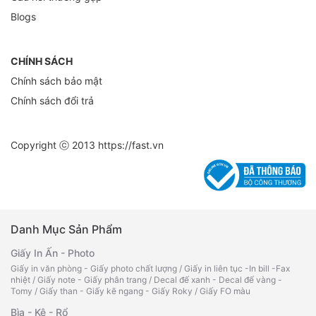
Blogs
CHÍNH SÁCH
Chính sách bảo mật
Chính sách đổi trả
Copyright ⓒ 2013
https://fast.vn
Danh Mục Sản Phẩm
Giấy In Ấn - Photo
Giấy in văn phòng - Giấy photo chất lượng
/
Giấy in liên tục -In bill -Fax
nhiệt
/
Giấy note - Giấy phân trang
/
Decal đế xanh - Decal đế vàng -
Tomy
/
Giấy than - Giấy kẽ ngang - Giấy Roky
/
Giấy FO màu
Bìa - Kệ - Rổ