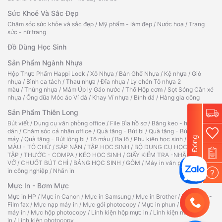
Sức Khoẻ Và Sắc Đẹp
Chăm sóc sức khỏe và sắc đẹp
/
Mỹ phẩm - làm đẹp
/
Nước hoa
/
Trang
sức - nữ trang
Đồ Dùng Học Sinh
Sản Phẩm Ngành Nhựa
Hộp Thực Phẩm Happi Lock
/
Xô Nhựa
/
Bàn Ghế Nhựa
/
Kệ nhựa
/
Giỏ
nhựa
/
Bình ca tách
/
Thau nhựa
/
Đĩa nhựa
/
Ly chén Tô nhựa 2
màu
/
Thùng nhựa
/
Mâm Úp ly Gáo nước
/
Thố Hộp cơm
/
Sọt Sóng Cần xé
nhựa
/
Ống đũa Móc áo Vỉ đá
/
Khay Vỉ nhựa
/
Bình đá
/
Hàng gia công
Sản Phẩm Thiên Long
Bút viết
/
Dụng cụ văn phòng office
/
File Bìa hồ sơ
/
Băng keo - hồ
dán
/
Chăm sóc cá nhân office
/
Quà tặng - Bút bi
/
Quà tặng - Bút
Đóng
máy
/
Quà tặng - Bút lông bi
/
Tô màu
/
Ba lô
/
Phụ kiện học sinh
/
TẬP TÔ
MÀU - TÔ CHỮ
/
SÁP NẶN
/
TẬP HỌC SINH
/
BỘ DỤNG CỤ HỌC
TẬP
/
THƯỚC - COMPA
/
KÉO HỌC SINH
/
GIẤY KIỂM TRA -NHÃN
VỞ
/
CHUỐT BÚT CHÌ
/
BẢNG HỌC SINH
/
GÔM
/
Máy in văn phòng
/
Máy
in công nghiệp
/
Nhãn in
?
Mực In - Bơm Mực
Mực in HP
/
Mực in Canon
/
Mực in Samsung
/
Mực in Brother
/
Ruy băng -
Film fax
/
Mực nạp máy in
/
Mực gói photocopy
/
Mực in phun
/
Hộp mực
máy in
/
Mực hộp photocopy
/
Linh kiện hộp mực in
/
Linh kiện máy
in
/
Linh kiện photocopy