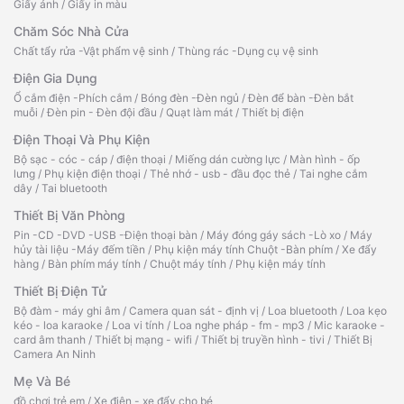
Giấy ảnh
/
Giấy in màu
Chăm Sóc Nhà Cửa
Chất tẩy rửa -Vật phẩm vệ sinh
/
Thùng rác -Dụng cụ vệ sinh
Điện Gia Dụng
Ổ cắm điện -Phích cắm
/
Bóng đèn -Đèn ngủ
/
Đèn để bàn -Đèn bắt
muỗi
/
Đèn pin - Đèn đội đầu
/
Quạt làm mát
/
Thiết bị điện
Điện Thoại Và Phụ Kiện
Bộ sạc - cóc - cáp
/
điện thoại
/
Miếng dán cường lực
/
Màn hình - ốp
lưng
/
Phụ kiện điện thoại
/
Thẻ nhớ - usb - đầu đọc thẻ
/
Tai nghe cắm
dây
/
Tai bluetooth
Thiết Bị Văn Phòng
Pin -CD -DVD -USB -Điện thoại bàn
/
Máy đóng gáy sách -Lò xo
/
Máy
hủy tài liệu -Máy đếm tiền
/
Phụ kiện máy tính Chuột -Bàn phím
/
Xe đẩy
hàng
/
Bàn phím máy tính
/
Chuột máy tính
/
Phụ kiện máy tính
Thiết Bị Điện Tử
Bộ đàm - máy ghi âm
/
Camera quan sát - định vị
/
Loa bluetooth
/
Loa kẹo
kéo - loa karaoke
/
Loa vi tính
/
Loa nghe pháp - fm - mp3
/
Mic karaoke -
card âm thanh
/
Thiết bị mạng - wifi
/
Thiết bị truyền hình - tivi
/
Thiết Bị
Camera An Ninh
Mẹ Và Bé
đồ chơi trẻ em
/
Xe điện - xe đẩy cho bé