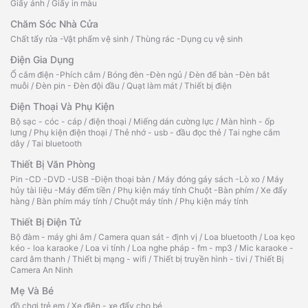
Giấy ảnh
/
Giấy in màu
Chăm Sóc Nhà Cửa
Chất tẩy rửa -Vật phẩm vệ sinh
/
Thùng rác -Dụng cụ vệ sinh
Điện Gia Dụng
Ổ cắm điện -Phích cắm
/
Bóng đèn -Đèn ngủ
/
Đèn để bàn -Đèn bắt
muỗi
/
Đèn pin - Đèn đội đầu
/
Quạt làm mát
/
Thiết bị điện
Điện Thoại Và Phụ Kiện
Bộ sạc - cóc - cáp
/
điện thoại
/
Miếng dán cường lực
/
Màn hình - ốp
lưng
/
Phụ kiện điện thoại
/
Thẻ nhớ - usb - đầu đọc thẻ
/
Tai nghe cắm
dây
/
Tai bluetooth
Thiết Bị Văn Phòng
Pin -CD -DVD -USB -Điện thoại bàn
/
Máy đóng gáy sách -Lò xo
/
Máy
hủy tài liệu -Máy đếm tiền
/
Phụ kiện máy tính Chuột -Bàn phím
/
Xe đẩy
hàng
/
Bàn phím máy tính
/
Chuột máy tính
/
Phụ kiện máy tính
Thiết Bị Điện Tử
Bộ đàm - máy ghi âm
/
Camera quan sát - định vị
/
Loa bluetooth
/
Loa kẹo
kéo - loa karaoke
/
Loa vi tính
/
Loa nghe pháp - fm - mp3
/
Mic karaoke -
card âm thanh
/
Thiết bị mạng - wifi
/
Thiết bị truyền hình - tivi
/
Thiết Bị
Camera An Ninh
Mẹ Và Bé
đồ chơi trẻ em
/
Xe điện - xe đẩy cho bé