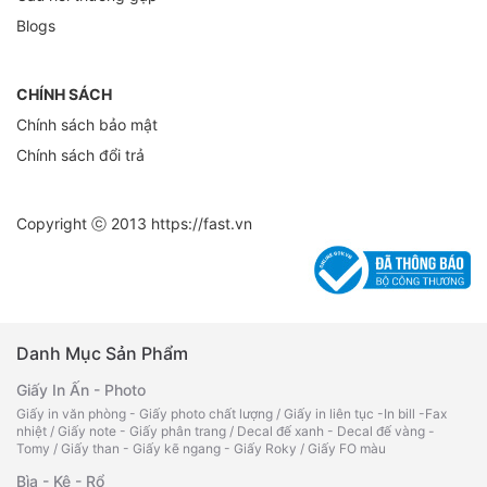
Blogs
CHÍNH SÁCH
Chính sách bảo mật
Chính sách đổi trả
Copyright ⓒ 2013
https://fast.vn
Danh Mục Sản Phẩm
Giấy In Ấn - Photo
Giấy in văn phòng - Giấy photo chất lượng
/
Giấy in liên tục -In bill -Fax
nhiệt
/
Giấy note - Giấy phân trang
/
Decal đế xanh - Decal đế vàng -
Tomy
/
Giấy than - Giấy kẽ ngang - Giấy Roky
/
Giấy FO màu
Bìa - Kệ - Rổ