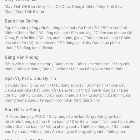
Máy Tính Để Bàn
/
Máy Tính Có Chức Năng in Giấy
/
Máy Tính Sắc
Màu
/
Máy Tính Bỏ Túi
Bách Hóa Online
Tạp hóa văn phòng
/
Nước uống các loại
/
Cà Phê
/
Trà
/
Bánh kẹo
/
Mì -
Miến -Cháo -Phở
/
Đồ uống các loại
/
Sữa các loại
/
Chăm sóc cho bé
/
Mì,
Cháo, Phở ăn liền
/
Dầu ăn, nước chấm, gia vị
/
Bánh kẹo các loại
/
Chăm
sóc cá nhân
/
Vệ sinh nhà cửa
/
Đồ dùng gia đình
/
Gạo, thực phẩm
khác
/
Đồ đông lạnh, đồ mát
Bảng Văn Phòng
Bảng viết bút lông cao cấp
/
Bảng ghim - Bảng lịch công tác - Bảng viết
phấn
/
Bảng di động
/
Bảng Flipchart
/
Mút lau bảng,Nam châm,Phấn
Dịch Vụ Khắc Dấu Uy Tín
Con dấu tên - Chức danh
/
Máy đóng số xoay -Số nhảy
/
Tampon dấu -
Caosu mặt dấu chất lượng tốt
/
Bảng tên CTY-Số nhà-Phòng ban
/
Dấu
chữ ký -Bút ký có dấu
/
Dấu ngày..tháng..năm - tự động
/
Dấu tròn
/
Dấu
vuông thông dụng
/
Tampon- Con dấu- Mực dấu Shiny
Bảo Hộ Lao Động
Thiết bị, dụng cụ PCCC
/
Giày, ủng bảo hộ lao động
/
Găng tay bảo
hộ
/
Khẩu trang, mặt nạ
/
Kính bảo hộ
/
Dây đai an toàn
/
Nón bảo hộ và phụ
kiện
/
Quần áo bảo hộ
/
Vật tư phòng sạch
/
Thiết bị chống ồn
/
Sản phẩm
bảo hộ khác
/
Mặt nạ hàn
/
An toàn giao thông, công trình
/
Kiếng hàn