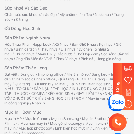
Sức Khoẻ Và Sắc Đẹp
Chăm sóc sức khỏe và sắc đẹp
/
Mỹ phẩm - làm đẹp
/
Nước hoa
/
Trang
sức - nữ trang
Đồ Dùng Học Sinh
Sản Phẩm Ngành Nhựa
Hộp Thực Phẩm Happi Lock
/
Xô Nhựa
/
Bàn Ghế Nhựa
/
Kệ nhựa
/
Giỏ
nhựa
/
Bình ca tách
/
Thau nhựa
/
Đĩa nhựa
/
Ly chén Tô nhựa 2
màu
/
Thùng nhựa
/
Mâm Úp ly Gáo nước
/
Thố Hộp cơm
/
Sọt Sóng Cần xé
nhựa
/
Ống đũa Móc áo Vỉ đá
/
Khay Vỉ nhựa
/
Bình đá
/
Hàng gia công
Sản Phẩm Thiên Long
Bút viết
/
Dụng cụ văn phòng office
/
File Bìa hồ sơ
/
Băng keo - hồ
dán
/
Chăm sóc cá nhân office
/
Quà tặng - Bút bi
/
Quà tặng - Bút
Đóng
máy
/
Quà tặng - Bút lông bi
/
Tô màu
/
Ba lô
/
Phụ kiện học sinh
/
TẬP TÔ
MÀU - TÔ CHỮ
/
SÁP NẶN
/
TẬP HỌC SINH
/
BỘ DỤNG CỤ HỌC
TẬP
/
THƯỚC - COMPA
/
KÉO HỌC SINH
/
GIẤY KIỂM TRA -NHÃN
VỞ
/
CHUỐT BÚT CHÌ
/
BẢNG HỌC SINH
/
GÔM
/
Máy in văn phòng
/
Máy
in công nghiệp
/
Nhãn in
?
Mực In - Bơm Mực
Mực in HP
/
Mực in Canon
/
Mực in Samsung
/
Mực in Brother
/
Ruy băng -
Film fax
/
Mực nạp máy in
/
Mực gói photocopy
/
Mực in phun
/
Hộp mực
máy in
/
Mực hộp photocopy
/
Linh kiện hộp mực in
/
Linh kiện máy
in
/
Linh kiện photocopy