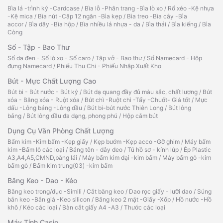
Bìa lá -trình ký -Cardcase
/
Bìa lỗ -Phân trang -Bìa lò xo
/
Rổ xéo -Kệ nhựa
-Kệ mica
/
Bìa nút -Cặp 12 ngăn -Bìa kẹp
/
Bìa treo -Bìa cây -Bìa
accor
/
Bìa dây -Bìa hộp
/
Bìa nhiều lá nhựa - da
/
Bìa thái
/
Bìa kiếng
/
Bìa
Còng
Sổ - Tập - Bao Thư
Sổ da đen - Sổ lò xo - Sổ caro
/
Tập vở - Bao thư
/
Sổ Namecard - Hộp
đựng Namecard
/
Phiếu Thu Chi - Phiếu Nhập Xuất Kho
Bút - Mực Chất Lượng Cao
Bút bi - Bút nước - Bút ký
/
Bút dạ quang đầy đủ màu sắc, chất lượng
/
Bút
xóa - Băng xóa - Ruột xóa
/
Bút chì -Ruột chì -Tẩy -Chuốt- Giá tốt
/
Mực
dấu -Lông bảng -Lông dầu
/
Bút bi-bút nước Thiên Long
/
Bút lông
bảng
/
Bút lông dầu đa dạng, phong phú
/
Hộp cắm bút
Dụng Cụ Văn Phòng Chất Lượng
Bấm kim -Kim bấm -Kẹp giấy
/
Kẹp bướm -Kẹp acco -Gỡ ghim
/
Máy bấm
kim -Bấm lỗ các loại
/
Bảng tên - dây đeo
/
Tủ hồ sơ - kính lúp
/
Ép Plastic
A3,A4,A5,CMND,bằng lái
/
Máy bấm kim đại -kim bấm
/
Máy bấm gỗ -kim
bấm gỗ
/
Bấm kim trung(03) -kim bấm
Băng Keo - Dao - Kéo
Băng keo trong/đục -Simili
/
Cắt băng keo
/
Dao rọc giấy - lưỡi dao
/
Súng
bắn keo -Bắn giá -Keo silicon
/
Băng keo 2 mặt -Giấy -Xốp
/
Hồ nước -Hồ
khô
/
Kéo các loại
/
Bàn cắt giấy A4 -A3
/
Thước các loại
Máy Tính Casio