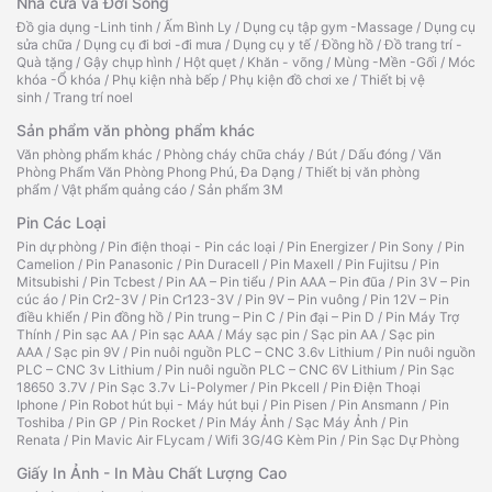
Nhà cửa và Đời Sống
Đồ gia dụng -Linh tinh
/
Ấm Bình Ly
/
Dụng cụ tập gym -Massage
/
Dụng cụ
sửa chữa
/
Dụng cụ đi bơi -đi mưa
/
Dụng cụ y tế
/
Đồng hồ
/
Đồ trang trí -
Quà tặng
/
Gậy chụp hình
/
Hột quẹt
/
Khăn - võng
/
Mùng -Mền -Gối
/
Móc
khóa -Ổ khóa
/
Phụ kiện nhà bếp
/
Phụ kiện đồ chơi xe
/
Thiết bị vệ
sinh
/
Trang trí noel
Sản phẩm văn phòng phẩm khác
Văn phòng phẩm khác
/
Phòng cháy chữa cháy
/
Bút
/
Dấu đóng
/
Văn
Phòng Phẩm Văn Phòng Phong Phú, Đa Dạng
/
Thiết bị văn phòng
phẩm
/
Vật phẩm quảng cáo
/
Sản phẩm 3M
Pin Các Loại
Pin dự phòng
/
Pin điện thoại - Pin các loại
/
Pin Energizer
/
Pin Sony
/
Pin
Camelion
/
Pin Panasonic
/
Pin Duracell
/
Pin Maxell
/
Pin Fujitsu
/
Pin
Mitsubishi
/
Pin Tcbest
/
Pin AA – Pin tiểu
/
Pin AAA – Pin đũa
/
Pin 3V – Pin
cúc áo
/
Pin Cr2-3V
/
Pin Cr123-3V
/
Pin 9V – Pin vuông
/
Pin 12V – Pin
điều khiển
/
Pin đồng hồ
/
Pin trung – Pin C
/
Pin đại – Pin D
/
Pin Máy Trợ
Thính
/
Pin sạc AA
/
Pin sạc AAA
/
Máy sạc pin
/
Sạc pin AA
/
Sạc pin
AAA
/
Sạc pin 9V
/
Pin nuôi nguồn PLC – CNC 3.6v Lithium
/
Pin nuôi nguồn
PLC – CNC 3v Lithium
/
Pin nuôi nguồn PLC – CNC 6V Lithium
/
Pin Sạc
18650 3.7V
/
Pin Sạc 3.7v Li-Polymer
/
Pin Pkcell
/
Pin Điện Thoại
Iphone
/
Pin Robot hút bụi - Máy hút bụi
/
Pin Pisen
/
Pin Ansmann
/
Pin
Toshiba
/
Pin GP
/
Pin Rocket
/
Pin Máy Ảnh
/
Sạc Máy Ảnh
/
Pin
Renata
/
Pin Mavic Air FLycam
/
Wifi 3G/4G Kèm Pin
/
Pin Sạc Dự Phòng
Giấy In Ảnh - In Màu Chất Lượng Cao