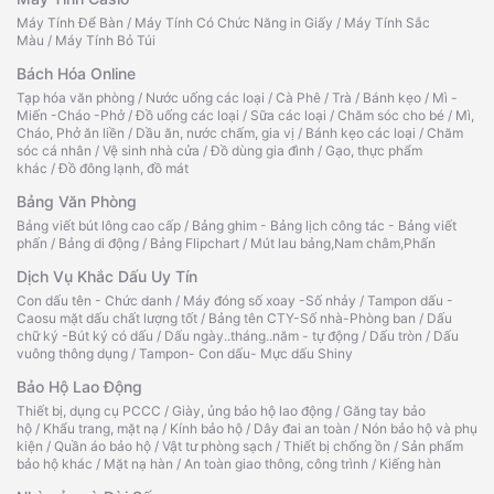
Máy Tính Để Bàn
/
Máy Tính Có Chức Năng in Giấy
/
Máy Tính Sắc
Màu
/
Máy Tính Bỏ Túi
Bách Hóa Online
Tạp hóa văn phòng
/
Nước uống các loại
/
Cà Phê
/
Trà
/
Bánh kẹo
/
Mì -
Miến -Cháo -Phở
/
Đồ uống các loại
/
Sữa các loại
/
Chăm sóc cho bé
/
Mì,
Cháo, Phở ăn liền
/
Dầu ăn, nước chấm, gia vị
/
Bánh kẹo các loại
/
Chăm
sóc cá nhân
/
Vệ sinh nhà cửa
/
Đồ dùng gia đình
/
Gạo, thực phẩm
khác
/
Đồ đông lạnh, đồ mát
Bảng Văn Phòng
Bảng viết bút lông cao cấp
/
Bảng ghim - Bảng lịch công tác - Bảng viết
phấn
/
Bảng di động
/
Bảng Flipchart
/
Mút lau bảng,Nam châm,Phấn
Dịch Vụ Khắc Dấu Uy Tín
Con dấu tên - Chức danh
/
Máy đóng số xoay -Số nhảy
/
Tampon dấu -
Caosu mặt dấu chất lượng tốt
/
Bảng tên CTY-Số nhà-Phòng ban
/
Dấu
chữ ký -Bút ký có dấu
/
Dấu ngày..tháng..năm - tự động
/
Dấu tròn
/
Dấu
vuông thông dụng
/
Tampon- Con dấu- Mực dấu Shiny
Bảo Hộ Lao Động
Thiết bị, dụng cụ PCCC
/
Giày, ủng bảo hộ lao động
/
Găng tay bảo
hộ
/
Khẩu trang, mặt nạ
/
Kính bảo hộ
/
Dây đai an toàn
/
Nón bảo hộ và phụ
kiện
/
Quần áo bảo hộ
/
Vật tư phòng sạch
/
Thiết bị chống ồn
/
Sản phẩm
bảo hộ khác
/
Mặt nạ hàn
/
An toàn giao thông, công trình
/
Kiếng hàn