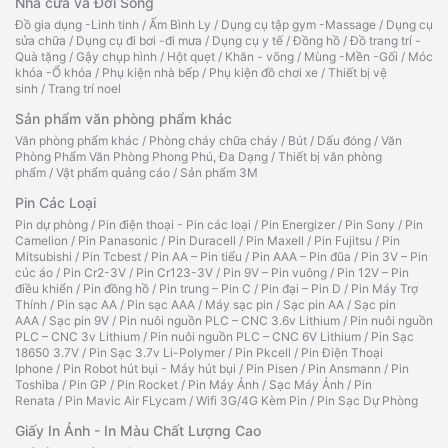
Nhà cửa và Đời Sống
Đồ gia dụng -Linh tinh
/
Ấm Bình Ly
/
Dụng cụ tập gym -Massage
/
Dụng cụ
sửa chữa
/
Dụng cụ đi bơi -đi mưa
/
Dụng cụ y tế
/
Đồng hồ
/
Đồ trang trí -
Quà tặng
/
Gậy chụp hình
/
Hột quẹt
/
Khăn - võng
/
Mùng -Mền -Gối
/
Móc
khóa -Ổ khóa
/
Phụ kiện nhà bếp
/
Phụ kiện đồ chơi xe
/
Thiết bị vệ
sinh
/
Trang trí noel
Sản phẩm văn phòng phẩm khác
Văn phòng phẩm khác
/
Phòng cháy chữa cháy
/
Bút
/
Dấu đóng
/
Văn
Phòng Phẩm Văn Phòng Phong Phú, Đa Dạng
/
Thiết bị văn phòng
phẩm
/
Vật phẩm quảng cáo
/
Sản phẩm 3M
Pin Các Loại
Pin dự phòng
/
Pin điện thoại - Pin các loại
/
Pin Energizer
/
Pin Sony
/
Pin
Camelion
/
Pin Panasonic
/
Pin Duracell
/
Pin Maxell
/
Pin Fujitsu
/
Pin
Mitsubishi
/
Pin Tcbest
/
Pin AA – Pin tiểu
/
Pin AAA – Pin đũa
/
Pin 3V – Pin
cúc áo
/
Pin Cr2-3V
/
Pin Cr123-3V
/
Pin 9V – Pin vuông
/
Pin 12V – Pin
điều khiển
/
Pin đồng hồ
/
Pin trung – Pin C
/
Pin đại – Pin D
/
Pin Máy Trợ
Thính
/
Pin sạc AA
/
Pin sạc AAA
/
Máy sạc pin
/
Sạc pin AA
/
Sạc pin
AAA
/
Sạc pin 9V
/
Pin nuôi nguồn PLC – CNC 3.6v Lithium
/
Pin nuôi nguồn
PLC – CNC 3v Lithium
/
Pin nuôi nguồn PLC – CNC 6V Lithium
/
Pin Sạc
18650 3.7V
/
Pin Sạc 3.7v Li-Polymer
/
Pin Pkcell
/
Pin Điện Thoại
Iphone
/
Pin Robot hút bụi - Máy hút bụi
/
Pin Pisen
/
Pin Ansmann
/
Pin
Toshiba
/
Pin GP
/
Pin Rocket
/
Pin Máy Ảnh
/
Sạc Máy Ảnh
/
Pin
Renata
/
Pin Mavic Air FLycam
/
Wifi 3G/4G Kèm Pin
/
Pin Sạc Dự Phòng
Giấy In Ảnh - In Màu Chất Lượng Cao