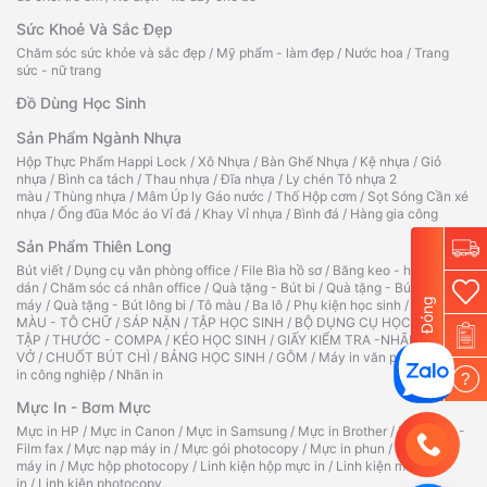
Sức Khoẻ Và Sắc Đẹp
Chăm sóc sức khỏe và sắc đẹp
/
Mỹ phẩm - làm đẹp
/
Nước hoa
/
Trang
sức - nữ trang
Đồ Dùng Học Sinh
Sản Phẩm Ngành Nhựa
Hộp Thực Phẩm Happi Lock
/
Xô Nhựa
/
Bàn Ghế Nhựa
/
Kệ nhựa
/
Giỏ
nhựa
/
Bình ca tách
/
Thau nhựa
/
Đĩa nhựa
/
Ly chén Tô nhựa 2
màu
/
Thùng nhựa
/
Mâm Úp ly Gáo nước
/
Thố Hộp cơm
/
Sọt Sóng Cần xé
nhựa
/
Ống đũa Móc áo Vỉ đá
/
Khay Vỉ nhựa
/
Bình đá
/
Hàng gia công
Sản Phẩm Thiên Long
Bút viết
/
Dụng cụ văn phòng office
/
File Bìa hồ sơ
/
Băng keo - hồ
dán
/
Chăm sóc cá nhân office
/
Quà tặng - Bút bi
/
Quà tặng - Bút
Đóng
máy
/
Quà tặng - Bút lông bi
/
Tô màu
/
Ba lô
/
Phụ kiện học sinh
/
TẬP TÔ
MÀU - TÔ CHỮ
/
SÁP NẶN
/
TẬP HỌC SINH
/
BỘ DỤNG CỤ HỌC
TẬP
/
THƯỚC - COMPA
/
KÉO HỌC SINH
/
GIẤY KIỂM TRA -NHÃN
VỞ
/
CHUỐT BÚT CHÌ
/
BẢNG HỌC SINH
/
GÔM
/
Máy in văn phòng
/
Máy
in công nghiệp
/
Nhãn in
?
Mực In - Bơm Mực
Mực in HP
/
Mực in Canon
/
Mực in Samsung
/
Mực in Brother
/
Ruy băng -
Film fax
/
Mực nạp máy in
/
Mực gói photocopy
/
Mực in phun
/
Hộp mực
máy in
/
Mực hộp photocopy
/
Linh kiện hộp mực in
/
Linh kiện máy
in
/
Linh kiện photocopy