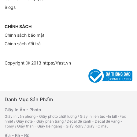
Blogs
CHÍNH SÁCH
Chính sách bảo mật
Chính sách đổi trả
Copyright ⓒ 2013
https://fast.vn
Danh Mục Sản Phẩm
Giấy In Ấn - Photo
Giấy in văn phòng - Giấy photo chất lượng
/
Giấy in liên tục -In bill -Fax
nhiệt
/
Giấy note - Giấy phân trang
/
Decal đế xanh - Decal đế vàng -
Tomy
/
Giấy than - Giấy kẽ ngang - Giấy Roky
/
Giấy FO màu
Bìa - Kệ - Rổ