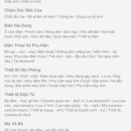
Giấy ảnh
/
Giấy in màu
Chăm Sóc Nhà Cửa
Chất tẩy rửa -Vật phẩm vệ sinh
/
Thùng rác -Dụng cụ vệ sinh
Điện Gia Dụng
Ổ cắm điện -Phích cắm
/
Bóng đèn -Đèn ngủ
/
Đèn để bàn -Đèn bắt
muỗi
/
Đèn pin - Đèn đội đầu
/
Quạt làm mát
/
Thiết bị điện
Điện Thoại Và Phụ Kiện
Bộ sạc - cóc - cáp
/
điện thoại
/
Miếng dán cường lực
/
Màn hình - ốp
lưng
/
Phụ kiện điện thoại
/
Thẻ nhớ - usb - đầu đọc thẻ
/
Tai nghe cắm
dây
/
Tai bluetooth
Thiết Bị Văn Phòng
Pin -CD -DVD -USB -Điện thoại bàn
/
Máy đóng gáy sách -Lò xo
/
Máy
hủy tài liệu -Máy đếm tiền
/
Phụ kiện máy tính Chuột -Bàn phím
/
Xe đẩy
hàng
/
Bàn phím máy tính
/
Chuột máy tính
/
Phụ kiện máy tính
Thiết Bị Điện Tử
Bộ đàm - máy ghi âm
/
Camera quan sát - định vị
/
Loa bluetooth
/
Loa kẹo
kéo - loa karaoke
/
Loa vi tính
/
Loa nghe pháp - fm - mp3
/
Mic karaoke -
card âm thanh
/
Thiết bị mạng - wifi
/
Thiết bị truyền hình - tivi
/
Thiết Bị
Camera An Ninh
Mẹ Và Bé
đồ chơi trẻ em
/
Xe điện - xe đẩy cho bé