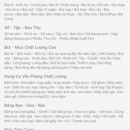
Bìa lá -trình ký -Cardcase
/
Bìa lỗ -Phân trang -Bìa lò xo
/
Rổ xéo -Kệ nhựa
-Kệ mica
/
Bìa nút -Cặp 12 ngăn -Bìa kẹp
/
Bìa treo -Bìa cây -Bìa
accor
/
Bìa dây -Bìa hộp
/
Bìa nhiều lá nhựa - da
/
Bìa thái
/
Bìa kiếng
/
Bìa
Còng
Sổ - Tập - Bao Thư
Sổ da đen - Sổ lò xo - Sổ caro
/
Tập vở - Bao thư
/
Sổ Namecard - Hộp
đựng Namecard
/
Phiếu Thu Chi - Phiếu Nhập Xuất Kho
Bút - Mực Chất Lượng Cao
Bút bi - Bút nước - Bút ký
/
Bút dạ quang đầy đủ màu sắc, chất lượng
/
Bút
xóa - Băng xóa - Ruột xóa
/
Bút chì -Ruột chì -Tẩy -Chuốt- Giá tốt
/
Mực
dấu -Lông bảng -Lông dầu
/
Bút bi-bút nước Thiên Long
/
Bút lông
bảng
/
Bút lông dầu đa dạng, phong phú
/
Hộp cắm bút
Dụng Cụ Văn Phòng Chất Lượng
Bấm kim -Kim bấm -Kẹp giấy
/
Kẹp bướm -Kẹp acco -Gỡ ghim
/
Máy bấm
kim -Bấm lỗ các loại
/
Bảng tên - dây đeo
/
Tủ hồ sơ - kính lúp
/
Ép Plastic
A3,A4,A5,CMND,bằng lái
/
Máy bấm kim đại -kim bấm
/
Máy bấm gỗ -kim
bấm gỗ
/
Bấm kim trung(03) -kim bấm
Băng Keo - Dao - Kéo
Băng keo trong/đục -Simili
/
Cắt băng keo
/
Dao rọc giấy - lưỡi dao
/
Súng
bắn keo -Bắn giá -Keo silicon
/
Băng keo 2 mặt -Giấy -Xốp
/
Hồ nước -Hồ
khô
/
Kéo các loại
/
Bàn cắt giấy A4 -A3
/
Thước các loại
Máy Tính Casio