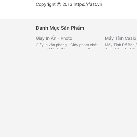
Copyright ⓒ 2013
https://fast.vn
Danh Mục Sản Phẩm
Giấy In Ấn - Photo
Máy Tính Casio
Giấy in văn phòng - Giấy photo chất
Máy Tính Để Bàn
lượng
/
Giấy in liên tục -In bill -Fax
Chức Năng in Giấy
nhiệt
/
Giấy note - Giấy phân
Màu
/
Máy Tính Bỏ
trang
/
Decal đế xanh - Decal đế
Bách Hóa Onlin
vàng -Tomy
/
Giấy than - Giấy kẽ
ngang - Giấy Roky
/
Giấy FO màu
Tạp hóa văn phòn
loại
/
Cà Phê
/
Trà
Bìa - Kệ - Rổ
Miến -Cháo -Phở
Bìa lá -trình ký -Cardcase
/
Bìa lỗ -
loại
/
Sữa các loại
Phân trang -Bìa lò xo
/
Rổ xéo -Kệ
bé
/
Mì, Cháo, Phở 
nhựa -Kệ mica
/
Bìa nút -Cặp 12
nước chấm, gia vị
ngăn -Bìa kẹp
/
Bìa treo -Bìa cây -
loại
/
Chăm sóc cá
Bìa accor
/
Bìa dây -Bìa hộp
/
Bìa
nhà cửa
/
Đồ dùng 
nhiều lá nhựa - da
/
Bìa thái
/
Bìa
thực phẩm khác
/
kiếng
/
Bìa Còng
mát
Sổ - Tập - Bao Thư
Bảng Văn Phòn
Sổ da đen - Sổ lò xo - Sổ caro
/
Tập
Bảng viết bút lông
vở - Bao thư
/
Sổ Namecard - Hộp
ghim - Bảng lịch c