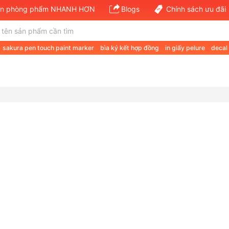
văn phòng phẩm NHANH HƠN
Blogs
Chính sách ưu đãi
sakura pen touch paint marker
bìa ký kết hợp đồng
in giấy pelure
decal
 a a4 70gsm
giá giấy a4 double a 80gsm
giấy định lượng 120
van phong 