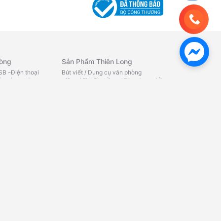
hòng
Sản Phẩm Thiên Long
B -Điện thoại
Bút viết
/
Dụng cụ văn phòng
y sách -Lò
office
/
File Bìa hồ sơ
/
Băng keo - hồ
iệu -Máy đếm
dán
/
Chăm sóc cá nhân office
/
Quà
y tính Chuột -Bàn
tặng - Bút bi
/
Quà tặng - Bút
g
/
Bàn phím máy
máy
/
Quà tặng - Bút lông bi
/
Tô
ính
/
Phụ kiện máy
màu
/
Ba lô
/
Phụ kiện học sinh
/
TẬP
TÔ MÀU - TÔ CHỮ
/
SÁP NẶN
/
TẬP
HỌC SINH
/
BỘ DỤNG CỤ HỌC
ử
TẬP
/
THƯỚC - COMPA
/
KÉO HỌC
SINH
/
GIẤY KIỂM TRA -NHÃN
 âm
/
Camera quan
VỞ
/
CHUỐT BÚT CHÌ
/
BẢNG HỌC
bluetooth
/
Loa
SINH
/
GÔM
/
Máy in văn
aoke
/
Loa vi
phòng
/
Máy in công nghiệp
/
Nhãn
áp - fm -
in
e - card âm
ạng - wifi
/
Thiết bị
Mực In - Bơm Mực
/
Thiết Bị Camera
Mực in HP
/
Mực in Canon
/
Mực in
Samsung
/
Mực in Brother
/
Ruy
băng - Film fax
/
Mực nạp máy