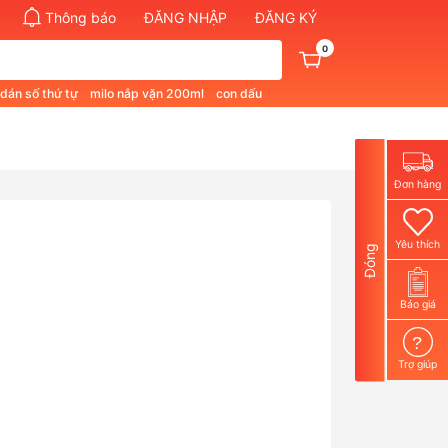
Thông báo
ĐĂNG NHẬP
ĐĂNG KÝ
0
 dán số thứ tự
milo nắp vặn 200ml
con dấu
pham quan 1
bút không phai màu
Đơn hàng
Yêu thích
Đóng
Báo giá
?
Trợ giúp