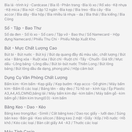
Bìa lá -trình ký -Cardcase
/
Bìa lỗ -Phân trang -Bìa lò xo
/
Rổ xéo -Kệ nhựa
-Kệ mica
/
Bìa nút -Cặp 12 ngăn -Bìa kẹp
/
Bìa treo -Bìa cây -Bìa
accor
/
Bìa dây -Bìa hộp
/
Bìa nhiều lá nhựa - da
/
Bìa thái
/
Bìa kiếng
/
Bìa
Còng
Sổ - Tập - Bao Thư
Sổ da đen - Sổ lò xo - Sổ caro
/
Tập vở - Bao thư
/
Sổ Namecard - Hộp
đựng Namecard
/
Phiếu Thu Chi - Phiếu Nhập Xuất Kho
Bút - Mực Chất Lượng Cao
Bút bi - Bút nước - Bút ký
/
Bút dạ quang đầy đủ màu sắc, chất lượng
/
Bút
xóa - Băng xóa - Ruột xóa
/
Bút chì -Ruột chì -Tẩy -Chuốt- Giá tốt
/
Mực
dấu -Lông bảng -Lông dầu
/
Bút bi-bút nước Thiên Long
/
Bút lông
bảng
/
Bút lông dầu đa dạng, phong phú
/
Hộp cắm bút
Dụng Cụ Văn Phòng Chất Lượng
Bấm kim -Kim bấm -Kẹp giấy
/
Kẹp bướm -Kẹp acco -Gỡ ghim
/
Máy bấm
kim -Bấm lỗ các loại
/
Bảng tên - dây đeo
/
Tủ hồ sơ - kính lúp
/
Ép Plastic
A3,A4,A5,CMND,bằng lái
/
Máy bấm kim đại -kim bấm
/
Máy bấm gỗ -kim
bấm gỗ
/
Bấm kim trung(03) -kim bấm
Băng Keo - Dao - Kéo
Băng keo trong/đục -Simili
/
Cắt băng keo
/
Dao rọc giấy - lưỡi dao
/
Súng
bắn keo -Bắn giá -Keo silicon
/
Băng keo 2 mặt -Giấy -Xốp
/
Hồ nước -Hồ
khô
/
Kéo các loại
/
Bàn cắt giấy A4 -A3
/
Thước các loại
Máy Tính Casio