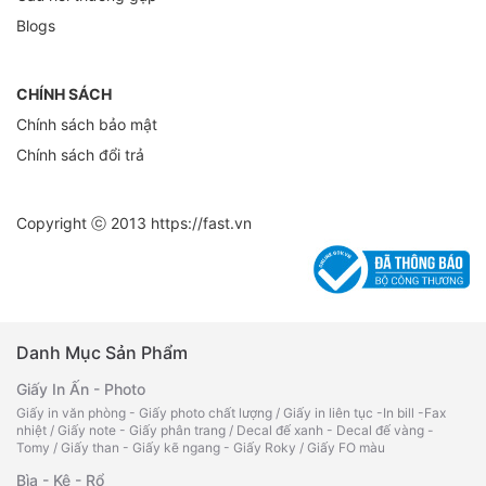
Blogs
CHÍNH SÁCH
Chính sách bảo mật
Chính sách đổi trả
Copyright ⓒ 2013
https://fast.vn
Danh Mục Sản Phẩm
Giấy In Ấn - Photo
Giấy in văn phòng - Giấy photo chất lượng
/
Giấy in liên tục -In bill -Fax
nhiệt
/
Giấy note - Giấy phân trang
/
Decal đế xanh - Decal đế vàng -
Tomy
/
Giấy than - Giấy kẽ ngang - Giấy Roky
/
Giấy FO màu
Bìa - Kệ - Rổ