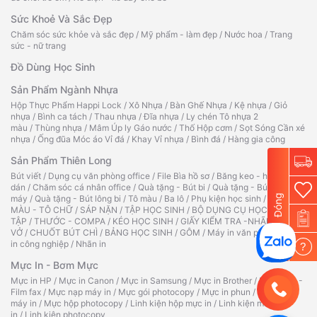
Sức Khoẻ Và Sắc Đẹp
Chăm sóc sức khỏe và sắc đẹp
/
Mỹ phẩm - làm đẹp
/
Nước hoa
/
Trang
sức - nữ trang
Đồ Dùng Học Sinh
Sản Phẩm Ngành Nhựa
Hộp Thực Phẩm Happi Lock
/
Xô Nhựa
/
Bàn Ghế Nhựa
/
Kệ nhựa
/
Giỏ
nhựa
/
Bình ca tách
/
Thau nhựa
/
Đĩa nhựa
/
Ly chén Tô nhựa 2
màu
/
Thùng nhựa
/
Mâm Úp ly Gáo nước
/
Thố Hộp cơm
/
Sọt Sóng Cần xé
nhựa
/
Ống đũa Móc áo Vỉ đá
/
Khay Vỉ nhựa
/
Bình đá
/
Hàng gia công
Sản Phẩm Thiên Long
Bút viết
/
Dụng cụ văn phòng office
/
File Bìa hồ sơ
/
Băng keo - hồ
dán
/
Chăm sóc cá nhân office
/
Quà tặng - Bút bi
/
Quà tặng - Bút
Đóng
máy
/
Quà tặng - Bút lông bi
/
Tô màu
/
Ba lô
/
Phụ kiện học sinh
/
TẬP TÔ
MÀU - TÔ CHỮ
/
SÁP NẶN
/
TẬP HỌC SINH
/
BỘ DỤNG CỤ HỌC
TẬP
/
THƯỚC - COMPA
/
KÉO HỌC SINH
/
GIẤY KIỂM TRA -NHÃN
VỞ
/
CHUỐT BÚT CHÌ
/
BẢNG HỌC SINH
/
GÔM
/
Máy in văn phòng
/
Máy
in công nghiệp
/
Nhãn in
?
Mực In - Bơm Mực
Mực in HP
/
Mực in Canon
/
Mực in Samsung
/
Mực in Brother
/
Ruy băng -
Film fax
/
Mực nạp máy in
/
Mực gói photocopy
/
Mực in phun
/
Hộp mực
máy in
/
Mực hộp photocopy
/
Linh kiện hộp mực in
/
Linh kiện máy
in
/
Linh kiện photocopy