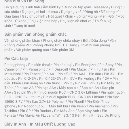
Nhà cửa và Đời Sống
Đồ gia dụng -Linh tinh
/
Ấm Bình Ly
/
Dụng cụ tập gym -Massage
/
Dụng cụ
sửa chữa
/
Dụng cụ đi bơi -đi mưa
/
Dụng cụ y tế
/
Đồng hồ
/
Đồ trang trí -
Quà tặng
/
Gậy chụp hình
/
Hột quẹt
/
Khăn - võng
/
Mùng -Mền -Gối
/
Móc
khóa -Ổ khóa
/
Phụ kiện nhà bếp
/
Phụ kiện đồ chơi xe
/
Thiết bị vệ
sinh
/
Trang trí noel
Sản phẩm văn phòng phẩm khác
Văn phòng phẩm khác
/
Phòng cháy chữa cháy
/
Bút
/
Dấu đóng
/
Văn
Phòng Phẩm Văn Phòng Phong Phú, Đa Dạng
/
Thiết bị văn phòng
phẩm
/
Vật phẩm quảng cáo
/
Sản phẩm 3M
Pin Các Loại
Pin dự phòng
/
Pin điện thoại - Pin các loại
/
Pin Energizer
/
Pin Sony
/
Pin
Camelion
/
Pin Panasonic
/
Pin Duracell
/
Pin Maxell
/
Pin Fujitsu
/
Pin
Mitsubishi
/
Pin Tcbest
/
Pin AA – Pin tiểu
/
Pin AAA – Pin đũa
/
Pin 3V – Pin
cúc áo
/
Pin Cr2-3V
/
Pin Cr123-3V
/
Pin 9V – Pin vuông
/
Pin 12V – Pin
điều khiển
/
Pin đồng hồ
/
Pin trung – Pin C
/
Pin đại – Pin D
/
Pin Máy Trợ
Thính
/
Pin sạc AA
/
Pin sạc AAA
/
Máy sạc pin
/
Sạc pin AA
/
Sạc pin
AAA
/
Sạc pin 9V
/
Pin nuôi nguồn PLC – CNC 3.6v Lithium
/
Pin nuôi nguồn
PLC – CNC 3v Lithium
/
Pin nuôi nguồn PLC – CNC 6V Lithium
/
Pin Sạc
18650 3.7V
/
Pin Sạc 3.7v Li-Polymer
/
Pin Pkcell
/
Pin Điện Thoại
Iphone
/
Pin Robot hút bụi - Máy hút bụi
/
Pin Pisen
/
Pin Ansmann
/
Pin
Toshiba
/
Pin GP
/
Pin Rocket
/
Pin Máy Ảnh
/
Sạc Máy Ảnh
/
Pin
Renata
/
Pin Mavic Air FLycam
/
Wifi 3G/4G Kèm Pin
/
Pin Sạc Dự Phòng
Giấy In Ảnh - In Màu Chất Lượng Cao