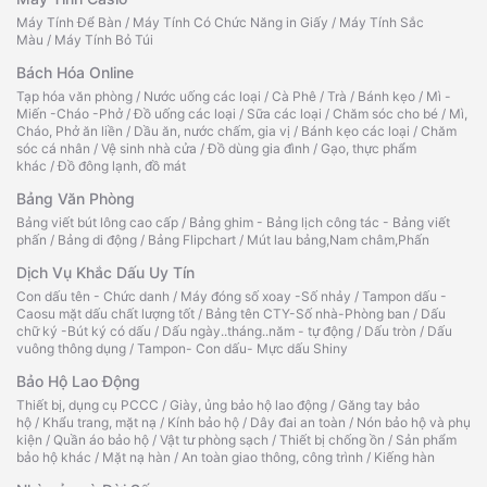
Máy Tính Để Bàn
/
Máy Tính Có Chức Năng in Giấy
/
Máy Tính Sắc
Màu
/
Máy Tính Bỏ Túi
Bách Hóa Online
Tạp hóa văn phòng
/
Nước uống các loại
/
Cà Phê
/
Trà
/
Bánh kẹo
/
Mì -
Miến -Cháo -Phở
/
Đồ uống các loại
/
Sữa các loại
/
Chăm sóc cho bé
/
Mì,
Cháo, Phở ăn liền
/
Dầu ăn, nước chấm, gia vị
/
Bánh kẹo các loại
/
Chăm
sóc cá nhân
/
Vệ sinh nhà cửa
/
Đồ dùng gia đình
/
Gạo, thực phẩm
khác
/
Đồ đông lạnh, đồ mát
Bảng Văn Phòng
Bảng viết bút lông cao cấp
/
Bảng ghim - Bảng lịch công tác - Bảng viết
phấn
/
Bảng di động
/
Bảng Flipchart
/
Mút lau bảng,Nam châm,Phấn
Dịch Vụ Khắc Dấu Uy Tín
Con dấu tên - Chức danh
/
Máy đóng số xoay -Số nhảy
/
Tampon dấu -
Caosu mặt dấu chất lượng tốt
/
Bảng tên CTY-Số nhà-Phòng ban
/
Dấu
chữ ký -Bút ký có dấu
/
Dấu ngày..tháng..năm - tự động
/
Dấu tròn
/
Dấu
vuông thông dụng
/
Tampon- Con dấu- Mực dấu Shiny
Bảo Hộ Lao Động
Thiết bị, dụng cụ PCCC
/
Giày, ủng bảo hộ lao động
/
Găng tay bảo
hộ
/
Khẩu trang, mặt nạ
/
Kính bảo hộ
/
Dây đai an toàn
/
Nón bảo hộ và phụ
kiện
/
Quần áo bảo hộ
/
Vật tư phòng sạch
/
Thiết bị chống ồn
/
Sản phẩm
bảo hộ khác
/
Mặt nạ hàn
/
An toàn giao thông, công trình
/
Kiếng hàn