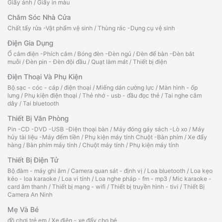
Giấy ảnh
/
Giấy in màu
Chăm Sóc Nhà Cửa
Chất tẩy rửa -Vật phẩm vệ sinh
/
Thùng rác -Dụng cụ vệ sinh
Điện Gia Dụng
Ổ cắm điện -Phích cắm
/
Bóng đèn -Đèn ngủ
/
Đèn để bàn -Đèn bắt
muỗi
/
Đèn pin - Đèn đội đầu
/
Quạt làm mát
/
Thiết bị điện
Điện Thoại Và Phụ Kiện
Bộ sạc - cóc - cáp
/
điện thoại
/
Miếng dán cường lực
/
Màn hình - ốp
lưng
/
Phụ kiện điện thoại
/
Thẻ nhớ - usb - đầu đọc thẻ
/
Tai nghe cắm
dây
/
Tai bluetooth
Thiết Bị Văn Phòng
Pin -CD -DVD -USB -Điện thoại bàn
/
Máy đóng gáy sách -Lò xo
/
Máy
hủy tài liệu -Máy đếm tiền
/
Phụ kiện máy tính Chuột -Bàn phím
/
Xe đẩy
hàng
/
Bàn phím máy tính
/
Chuột máy tính
/
Phụ kiện máy tính
Thiết Bị Điện Tử
Bộ đàm - máy ghi âm
/
Camera quan sát - định vị
/
Loa bluetooth
/
Loa kẹo
kéo - loa karaoke
/
Loa vi tính
/
Loa nghe pháp - fm - mp3
/
Mic karaoke -
card âm thanh
/
Thiết bị mạng - wifi
/
Thiết bị truyền hình - tivi
/
Thiết Bị
Camera An Ninh
Mẹ Và Bé
đồ chơi trẻ em
/
Xe điện - xe đẩy cho bé