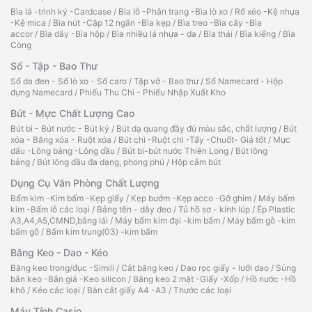
Bìa lá -trình ký -Cardcase
/
Bìa lỗ -Phân trang -Bìa lò xo
/
Rổ xéo -Kệ nhựa
-Kệ mica
/
Bìa nút -Cặp 12 ngăn -Bìa kẹp
/
Bìa treo -Bìa cây -Bìa
accor
/
Bìa dây -Bìa hộp
/
Bìa nhiều lá nhựa - da
/
Bìa thái
/
Bìa kiếng
/
Bìa
Còng
Sổ - Tập - Bao Thư
Sổ da đen - Sổ lò xo - Sổ caro
/
Tập vở - Bao thư
/
Sổ Namecard - Hộp
đựng Namecard
/
Phiếu Thu Chi - Phiếu Nhập Xuất Kho
Bút - Mực Chất Lượng Cao
Bút bi - Bút nước - Bút ký
/
Bút dạ quang đầy đủ màu sắc, chất lượng
/
Bút
xóa - Băng xóa - Ruột xóa
/
Bút chì -Ruột chì -Tẩy -Chuốt- Giá tốt
/
Mực
dấu -Lông bảng -Lông dầu
/
Bút bi-bút nước Thiên Long
/
Bút lông
bảng
/
Bút lông dầu đa dạng, phong phú
/
Hộp cắm bút
Dụng Cụ Văn Phòng Chất Lượng
Bấm kim -Kim bấm -Kẹp giấy
/
Kẹp bướm -Kẹp acco -Gỡ ghim
/
Máy bấm
kim -Bấm lỗ các loại
/
Bảng tên - dây đeo
/
Tủ hồ sơ - kính lúp
/
Ép Plastic
A3,A4,A5,CMND,bằng lái
/
Máy bấm kim đại -kim bấm
/
Máy bấm gỗ -kim
bấm gỗ
/
Bấm kim trung(03) -kim bấm
Băng Keo - Dao - Kéo
Băng keo trong/đục -Simili
/
Cắt băng keo
/
Dao rọc giấy - lưỡi dao
/
Súng
bắn keo -Bắn giá -Keo silicon
/
Băng keo 2 mặt -Giấy -Xốp
/
Hồ nước -Hồ
khô
/
Kéo các loại
/
Bàn cắt giấy A4 -A3
/
Thước các loại
Máy Tính Casio