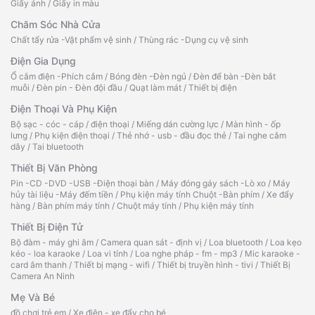
Giấy ảnh
/
Giấy in màu
Chăm Sóc Nhà Cửa
Chất tẩy rửa -Vật phẩm vệ sinh
/
Thùng rác -Dụng cụ vệ sinh
Điện Gia Dụng
Ổ cắm điện -Phích cắm
/
Bóng đèn -Đèn ngủ
/
Đèn để bàn -Đèn bắt
muỗi
/
Đèn pin - Đèn đội đầu
/
Quạt làm mát
/
Thiết bị điện
Điện Thoại Và Phụ Kiện
Bộ sạc - cóc - cáp
/
điện thoại
/
Miếng dán cường lực
/
Màn hình - ốp
lưng
/
Phụ kiện điện thoại
/
Thẻ nhớ - usb - đầu đọc thẻ
/
Tai nghe cắm
dây
/
Tai bluetooth
Thiết Bị Văn Phòng
Pin -CD -DVD -USB -Điện thoại bàn
/
Máy đóng gáy sách -Lò xo
/
Máy
hủy tài liệu -Máy đếm tiền
/
Phụ kiện máy tính Chuột -Bàn phím
/
Xe đẩy
hàng
/
Bàn phím máy tính
/
Chuột máy tính
/
Phụ kiện máy tính
Thiết Bị Điện Tử
Bộ đàm - máy ghi âm
/
Camera quan sát - định vị
/
Loa bluetooth
/
Loa kẹo
kéo - loa karaoke
/
Loa vi tính
/
Loa nghe pháp - fm - mp3
/
Mic karaoke -
card âm thanh
/
Thiết bị mạng - wifi
/
Thiết bị truyền hình - tivi
/
Thiết Bị
Camera An Ninh
Mẹ Và Bé
đồ chơi trẻ em
/
Xe điện - xe đẩy cho bé