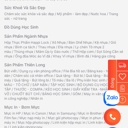
Sức Khoẻ Và Sắc Đẹp
Chăm sóc sức khỏe và sắc đẹp
/
Mỹ phẩm - làm đẹp
/
Nước hoa
/
Trang
sức - nữ trang
Đồ Dùng Học Sinh
Sản Phẩm Ngành Nhựa
Hộp Thực Phẩm Happi Lock
/
Xô Nhựa
/
Bàn Ghế Nhựa
/
Kệ nhựa
/
Giỏ
nhựa
/
Bình ca tách
/
Thau nhựa
/
Đĩa nhựa
/
Ly chén Tô nhựa 2
màu
/
Thùng nhựa
/
Mâm Úp ly Gáo nước
/
Thố Hộp cơm
/
Sọt Sóng Cần xé
nhựa
/
Ống đũa Móc áo Vỉ đá
/
Khay Vỉ nhựa
/
Bình đá
/
Hàng gia công
Sản Phẩm Thiên Long
Bút viết
/
Dụng cụ văn phòng office
/
File Bìa hồ sơ
/
Băng keo - hồ
dán
/
Chăm sóc cá nhân office
/
Quà tặng - Bút bi
/
Quà tặng - Bút
Đóng
máy
/
Quà tặng - Bút lông bi
/
Tô màu
/
Ba lô
/
Phụ kiện học sinh
/
TẬP TÔ
MÀU - TÔ CHỮ
/
SÁP NẶN
/
TẬP HỌC SINH
/
BỘ DỤNG CỤ HỌC
TẬP
/
THƯỚC - COMPA
/
KÉO HỌC SINH
/
GIẤY KIỂM TRA -NHÃN
VỞ
/
CHUỐT BÚT CHÌ
/
BẢNG HỌC SINH
/
GÔM
/
Máy in văn phòng
/
Máy
in công nghiệp
/
Nhãn in
?
Mực In - Bơm Mực
Mực in HP
/
Mực in Canon
/
Mực in Samsung
/
Mực in Brother
/
Ruy băng -
Film fax
/
Mực nạp máy in
/
Mực gói photocopy
/
Mực in phun
/
Hộp mực
máy in
/
Mực hộp photocopy
/
Linh kiện hộp mực in
/
Linh kiện máy
in
/
Linh kiện photocopy