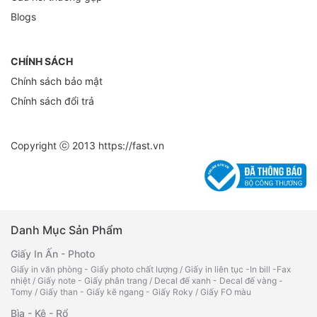
Blogs
CHÍNH SÁCH
Chính sách bảo mật
Chính sách đổi trả
Copyright ⓒ 2013
https://fast.vn
Danh Mục Sản Phẩm
Giấy In Ấn - Photo
Giấy in văn phòng - Giấy photo chất lượng
/
Giấy in liên tục -In bill -Fax
nhiệt
/
Giấy note - Giấy phân trang
/
Decal đế xanh - Decal đế vàng -
Tomy
/
Giấy than - Giấy kẽ ngang - Giấy Roky
/
Giấy FO màu
Bìa - Kệ - Rổ