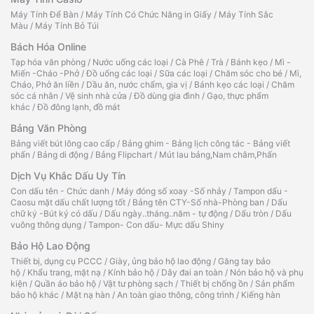
Máy Tính Để Bàn
/
Máy Tính Có Chức Năng in Giấy
/
Máy Tính Sắc
Màu
/
Máy Tính Bỏ Túi
Bách Hóa Online
Tạp hóa văn phòng
/
Nước uống các loại
/
Cà Phê
/
Trà
/
Bánh kẹo
/
Mì -
Miến -Cháo -Phở
/
Đồ uống các loại
/
Sữa các loại
/
Chăm sóc cho bé
/
Mì,
Cháo, Phở ăn liền
/
Dầu ăn, nước chấm, gia vị
/
Bánh kẹo các loại
/
Chăm
sóc cá nhân
/
Vệ sinh nhà cửa
/
Đồ dùng gia đình
/
Gạo, thực phẩm
khác
/
Đồ đông lạnh, đồ mát
Bảng Văn Phòng
Bảng viết bút lông cao cấp
/
Bảng ghim - Bảng lịch công tác - Bảng viết
phấn
/
Bảng di động
/
Bảng Flipchart
/
Mút lau bảng,Nam châm,Phấn
Dịch Vụ Khắc Dấu Uy Tín
Con dấu tên - Chức danh
/
Máy đóng số xoay -Số nhảy
/
Tampon dấu -
Caosu mặt dấu chất lượng tốt
/
Bảng tên CTY-Số nhà-Phòng ban
/
Dấu
chữ ký -Bút ký có dấu
/
Dấu ngày..tháng..năm - tự động
/
Dấu tròn
/
Dấu
vuông thông dụng
/
Tampon- Con dấu- Mực dấu Shiny
Bảo Hộ Lao Động
Thiết bị, dụng cụ PCCC
/
Giày, ủng bảo hộ lao động
/
Găng tay bảo
hộ
/
Khẩu trang, mặt nạ
/
Kính bảo hộ
/
Dây đai an toàn
/
Nón bảo hộ và phụ
kiện
/
Quần áo bảo hộ
/
Vật tư phòng sạch
/
Thiết bị chống ồn
/
Sản phẩm
bảo hộ khác
/
Mặt nạ hàn
/
An toàn giao thông, công trình
/
Kiếng hàn