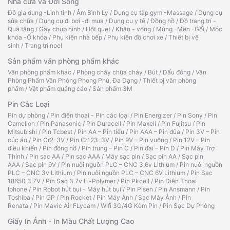
Nhà cửa và Đời Sống
Đồ gia dụng -Linh tinh
/
Ấm Bình Ly
/
Dụng cụ tập gym -Massage
/
Dụng cụ
sửa chữa
/
Dụng cụ đi bơi -đi mưa
/
Dụng cụ y tế
/
Đồng hồ
/
Đồ trang trí -
Quà tặng
/
Gậy chụp hình
/
Hột quẹt
/
Khăn - võng
/
Mùng -Mền -Gối
/
Móc
khóa -Ổ khóa
/
Phụ kiện nhà bếp
/
Phụ kiện đồ chơi xe
/
Thiết bị vệ
sinh
/
Trang trí noel
Sản phẩm văn phòng phẩm khác
Văn phòng phẩm khác
/
Phòng cháy chữa cháy
/
Bút
/
Dấu đóng
/
Văn
Phòng Phẩm Văn Phòng Phong Phú, Đa Dạng
/
Thiết bị văn phòng
phẩm
/
Vật phẩm quảng cáo
/
Sản phẩm 3M
Pin Các Loại
Pin dự phòng
/
Pin điện thoại - Pin các loại
/
Pin Energizer
/
Pin Sony
/
Pin
Camelion
/
Pin Panasonic
/
Pin Duracell
/
Pin Maxell
/
Pin Fujitsu
/
Pin
Mitsubishi
/
Pin Tcbest
/
Pin AA – Pin tiểu
/
Pin AAA – Pin đũa
/
Pin 3V – Pin
cúc áo
/
Pin Cr2-3V
/
Pin Cr123-3V
/
Pin 9V – Pin vuông
/
Pin 12V – Pin
điều khiển
/
Pin đồng hồ
/
Pin trung – Pin C
/
Pin đại – Pin D
/
Pin Máy Trợ
Thính
/
Pin sạc AA
/
Pin sạc AAA
/
Máy sạc pin
/
Sạc pin AA
/
Sạc pin
AAA
/
Sạc pin 9V
/
Pin nuôi nguồn PLC – CNC 3.6v Lithium
/
Pin nuôi nguồn
PLC – CNC 3v Lithium
/
Pin nuôi nguồn PLC – CNC 6V Lithium
/
Pin Sạc
18650 3.7V
/
Pin Sạc 3.7v Li-Polymer
/
Pin Pkcell
/
Pin Điện Thoại
Iphone
/
Pin Robot hút bụi - Máy hút bụi
/
Pin Pisen
/
Pin Ansmann
/
Pin
Toshiba
/
Pin GP
/
Pin Rocket
/
Pin Máy Ảnh
/
Sạc Máy Ảnh
/
Pin
Renata
/
Pin Mavic Air FLycam
/
Wifi 3G/4G Kèm Pin
/
Pin Sạc Dự Phòng
Giấy In Ảnh - In Màu Chất Lượng Cao