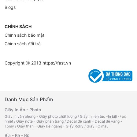
Blogs
CHÍNH SÁCH
Chính sách bảo mật
Chính sách đổi trả
Copyright ⓒ 2013
https://fast.vn
Danh Mục Sản Phẩm
Giấy In Ấn - Photo
Giấy in văn phòng - Giấy photo chất lượng
/
Giấy in liên tục -In bill -Fax
nhiệt
/
Giấy note - Giấy phân trang
/
Decal đế xanh - Decal đế vàng -
Tomy
/
Giấy than - Giấy kẽ ngang - Giấy Roky
/
Giấy FO màu
Bìa - Kệ - Rổ