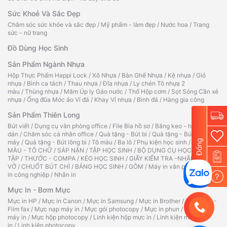
Sức Khoẻ Và Sắc Đẹp
Chăm sóc sức khỏe và sắc đẹp
/
Mỹ phẩm - làm đẹp
/
Nước hoa
/
Trang
sức - nữ trang
Đồ Dùng Học Sinh
Sản Phẩm Ngành Nhựa
Hộp Thực Phẩm Happi Lock
/
Xô Nhựa
/
Bàn Ghế Nhựa
/
Kệ nhựa
/
Giỏ
nhựa
/
Bình ca tách
/
Thau nhựa
/
Đĩa nhựa
/
Ly chén Tô nhựa 2
màu
/
Thùng nhựa
/
Mâm Úp ly Gáo nước
/
Thố Hộp cơm
/
Sọt Sóng Cần xé
nhựa
/
Ống đũa Móc áo Vỉ đá
/
Khay Vỉ nhựa
/
Bình đá
/
Hàng gia công
Sản Phẩm Thiên Long
Bút viết
/
Dụng cụ văn phòng office
/
File Bìa hồ sơ
/
Băng keo - hồ
dán
/
Chăm sóc cá nhân office
/
Quà tặng - Bút bi
/
Quà tặng - Bút
Đóng
máy
/
Quà tặng - Bút lông bi
/
Tô màu
/
Ba lô
/
Phụ kiện học sinh
/
TẬP TÔ
MÀU - TÔ CHỮ
/
SÁP NẶN
/
TẬP HỌC SINH
/
BỘ DỤNG CỤ HỌC
TẬP
/
THƯỚC - COMPA
/
KÉO HỌC SINH
/
GIẤY KIỂM TRA -NHÃN
VỞ
/
CHUỐT BÚT CHÌ
/
BẢNG HỌC SINH
/
GÔM
/
Máy in văn phòng
/
Máy
in công nghiệp
/
Nhãn in
?
Mực In - Bơm Mực
Mực in HP
/
Mực in Canon
/
Mực in Samsung
/
Mực in Brother
/
Ruy băng -
Film fax
/
Mực nạp máy in
/
Mực gói photocopy
/
Mực in phun
/
Hộp mực
máy in
/
Mực hộp photocopy
/
Linh kiện hộp mực in
/
Linh kiện máy
in
/
Linh kiện photocopy