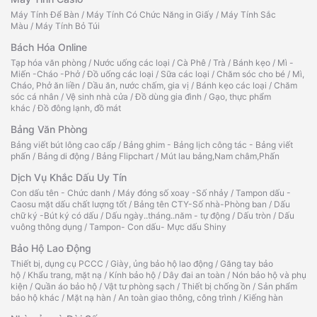
Máy Tính Để Bàn
/
Máy Tính Có Chức Năng in Giấy
/
Máy Tính Sắc
Màu
/
Máy Tính Bỏ Túi
Bách Hóa Online
Tạp hóa văn phòng
/
Nước uống các loại
/
Cà Phê
/
Trà
/
Bánh kẹo
/
Mì -
Miến -Cháo -Phở
/
Đồ uống các loại
/
Sữa các loại
/
Chăm sóc cho bé
/
Mì,
Cháo, Phở ăn liền
/
Dầu ăn, nước chấm, gia vị
/
Bánh kẹo các loại
/
Chăm
sóc cá nhân
/
Vệ sinh nhà cửa
/
Đồ dùng gia đình
/
Gạo, thực phẩm
khác
/
Đồ đông lạnh, đồ mát
Bảng Văn Phòng
Bảng viết bút lông cao cấp
/
Bảng ghim - Bảng lịch công tác - Bảng viết
phấn
/
Bảng di động
/
Bảng Flipchart
/
Mút lau bảng,Nam châm,Phấn
Dịch Vụ Khắc Dấu Uy Tín
Con dấu tên - Chức danh
/
Máy đóng số xoay -Số nhảy
/
Tampon dấu -
Caosu mặt dấu chất lượng tốt
/
Bảng tên CTY-Số nhà-Phòng ban
/
Dấu
chữ ký -Bút ký có dấu
/
Dấu ngày..tháng..năm - tự động
/
Dấu tròn
/
Dấu
vuông thông dụng
/
Tampon- Con dấu- Mực dấu Shiny
Bảo Hộ Lao Động
Thiết bị, dụng cụ PCCC
/
Giày, ủng bảo hộ lao động
/
Găng tay bảo
hộ
/
Khẩu trang, mặt nạ
/
Kính bảo hộ
/
Dây đai an toàn
/
Nón bảo hộ và phụ
kiện
/
Quần áo bảo hộ
/
Vật tư phòng sạch
/
Thiết bị chống ồn
/
Sản phẩm
bảo hộ khác
/
Mặt nạ hàn
/
An toàn giao thông, công trình
/
Kiếng hàn