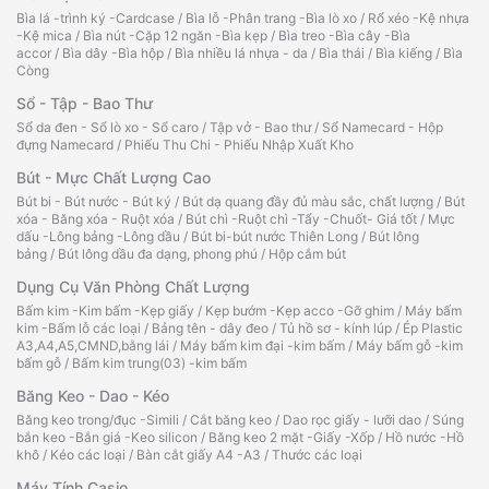
Bìa lá -trình ký -Cardcase
/
Bìa lỗ -Phân trang -Bìa lò xo
/
Rổ xéo -Kệ nhựa
-Kệ mica
/
Bìa nút -Cặp 12 ngăn -Bìa kẹp
/
Bìa treo -Bìa cây -Bìa
accor
/
Bìa dây -Bìa hộp
/
Bìa nhiều lá nhựa - da
/
Bìa thái
/
Bìa kiếng
/
Bìa
Còng
Sổ - Tập - Bao Thư
Sổ da đen - Sổ lò xo - Sổ caro
/
Tập vở - Bao thư
/
Sổ Namecard - Hộp
đựng Namecard
/
Phiếu Thu Chi - Phiếu Nhập Xuất Kho
Bút - Mực Chất Lượng Cao
Bút bi - Bút nước - Bút ký
/
Bút dạ quang đầy đủ màu sắc, chất lượng
/
Bút
xóa - Băng xóa - Ruột xóa
/
Bút chì -Ruột chì -Tẩy -Chuốt- Giá tốt
/
Mực
dấu -Lông bảng -Lông dầu
/
Bút bi-bút nước Thiên Long
/
Bút lông
bảng
/
Bút lông dầu đa dạng, phong phú
/
Hộp cắm bút
Dụng Cụ Văn Phòng Chất Lượng
Bấm kim -Kim bấm -Kẹp giấy
/
Kẹp bướm -Kẹp acco -Gỡ ghim
/
Máy bấm
kim -Bấm lỗ các loại
/
Bảng tên - dây đeo
/
Tủ hồ sơ - kính lúp
/
Ép Plastic
A3,A4,A5,CMND,bằng lái
/
Máy bấm kim đại -kim bấm
/
Máy bấm gỗ -kim
bấm gỗ
/
Bấm kim trung(03) -kim bấm
Băng Keo - Dao - Kéo
Băng keo trong/đục -Simili
/
Cắt băng keo
/
Dao rọc giấy - lưỡi dao
/
Súng
bắn keo -Bắn giá -Keo silicon
/
Băng keo 2 mặt -Giấy -Xốp
/
Hồ nước -Hồ
khô
/
Kéo các loại
/
Bàn cắt giấy A4 -A3
/
Thước các loại
Máy Tính Casio