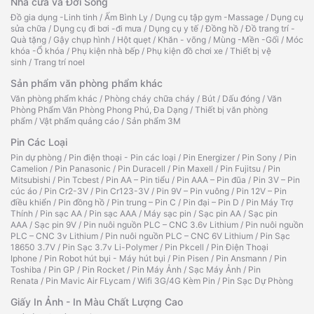
Nhà cửa và Đời Sống
Đồ gia dụng -Linh tinh
/
Ấm Bình Ly
/
Dụng cụ tập gym -Massage
/
Dụng cụ
sửa chữa
/
Dụng cụ đi bơi -đi mưa
/
Dụng cụ y tế
/
Đồng hồ
/
Đồ trang trí -
Quà tặng
/
Gậy chụp hình
/
Hột quẹt
/
Khăn - võng
/
Mùng -Mền -Gối
/
Móc
khóa -Ổ khóa
/
Phụ kiện nhà bếp
/
Phụ kiện đồ chơi xe
/
Thiết bị vệ
sinh
/
Trang trí noel
Sản phẩm văn phòng phẩm khác
Văn phòng phẩm khác
/
Phòng cháy chữa cháy
/
Bút
/
Dấu đóng
/
Văn
Phòng Phẩm Văn Phòng Phong Phú, Đa Dạng
/
Thiết bị văn phòng
phẩm
/
Vật phẩm quảng cáo
/
Sản phẩm 3M
Pin Các Loại
Pin dự phòng
/
Pin điện thoại - Pin các loại
/
Pin Energizer
/
Pin Sony
/
Pin
Camelion
/
Pin Panasonic
/
Pin Duracell
/
Pin Maxell
/
Pin Fujitsu
/
Pin
Mitsubishi
/
Pin Tcbest
/
Pin AA – Pin tiểu
/
Pin AAA – Pin đũa
/
Pin 3V – Pin
cúc áo
/
Pin Cr2-3V
/
Pin Cr123-3V
/
Pin 9V – Pin vuông
/
Pin 12V – Pin
điều khiển
/
Pin đồng hồ
/
Pin trung – Pin C
/
Pin đại – Pin D
/
Pin Máy Trợ
Thính
/
Pin sạc AA
/
Pin sạc AAA
/
Máy sạc pin
/
Sạc pin AA
/
Sạc pin
AAA
/
Sạc pin 9V
/
Pin nuôi nguồn PLC – CNC 3.6v Lithium
/
Pin nuôi nguồn
PLC – CNC 3v Lithium
/
Pin nuôi nguồn PLC – CNC 6V Lithium
/
Pin Sạc
18650 3.7V
/
Pin Sạc 3.7v Li-Polymer
/
Pin Pkcell
/
Pin Điện Thoại
Iphone
/
Pin Robot hút bụi - Máy hút bụi
/
Pin Pisen
/
Pin Ansmann
/
Pin
Toshiba
/
Pin GP
/
Pin Rocket
/
Pin Máy Ảnh
/
Sạc Máy Ảnh
/
Pin
Renata
/
Pin Mavic Air FLycam
/
Wifi 3G/4G Kèm Pin
/
Pin Sạc Dự Phòng
Giấy In Ảnh - In Màu Chất Lượng Cao