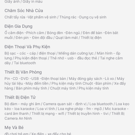
Giấy ảnh
/
Giấy in màu
Chăm Sóc Nhà Cửa
Chất tẩy rửa -Vật phẩm vệ sinh
/
Thùng rác -Dụng cụ vệ sinh
Điện Gia Dụng
Ổ cắm điện -Phích cắm
/
Bóng đèn -Đèn ngủ
/
Đèn để bàn -Đèn bắt
muỗi
/
Đèn pin - Đèn đội đầu
/
Quạt làm mát
/
Thiết bị điện
Điện Thoại Và Phụ Kiện
Bộ sạc - cóc - cáp
/
điện thoại
/
Miếng dán cường lực
/
Màn hình - ốp
lưng
/
Phụ kiện điện thoại
/
Thẻ nhớ - usb - đầu đọc thẻ
/
Tai nghe cắm
dây
/
Tai bluetooth
Thiết Bị Văn Phòng
Pin -CD -DVD -USB -Điện thoại bàn
/
Máy đóng gáy sách -Lò xo
/
Máy
hủy tài liệu -Máy đếm tiền
/
Phụ kiện máy tính Chuột -Bàn phím
/
Xe đẩy
hàng
/
Bàn phím máy tính
/
Chuột máy tính
/
Phụ kiện máy tính
Thiết Bị Điện Tử
Bộ đàm - máy ghi âm
/
Camera quan sát - định vị
/
Loa bluetooth
/
Loa kẹo
kéo - loa karaoke
/
Loa vi tính
/
Loa nghe pháp - fm - mp3
/
Mic karaoke -
card âm thanh
/
Thiết bị mạng - wifi
/
Thiết bị truyền hình - tivi
/
Thiết Bị
Camera An Ninh
Mẹ Và Bé
đồ chơi trẻ em
/
Xe điện - xe đẩy cho bé