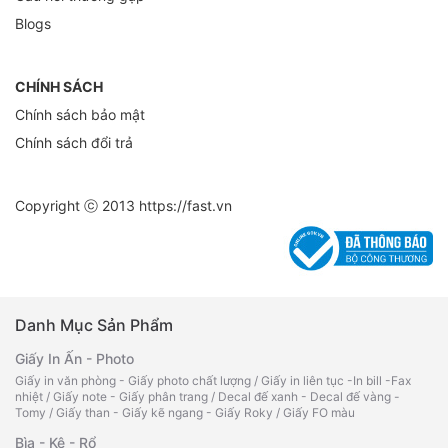
Blogs
CHÍNH SÁCH
Chính sách bảo mật
Chính sách đổi trả
Copyright ⓒ 2013
https://fast.vn
Danh Mục Sản Phẩm
Giấy In Ấn - Photo
Giấy in văn phòng - Giấy photo chất lượng
/
Giấy in liên tục -In bill -Fax
nhiệt
/
Giấy note - Giấy phân trang
/
Decal đế xanh - Decal đế vàng -
Tomy
/
Giấy than - Giấy kẽ ngang - Giấy Roky
/
Giấy FO màu
Bìa - Kệ - Rổ