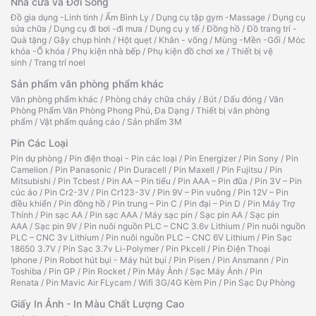
Nhà cửa và Đời Sống
Đồ gia dụng -Linh tinh
/
Ấm Bình Ly
/
Dụng cụ tập gym -Massage
/
Dụng cụ
sửa chữa
/
Dụng cụ đi bơi -đi mưa
/
Dụng cụ y tế
/
Đồng hồ
/
Đồ trang trí -
Quà tặng
/
Gậy chụp hình
/
Hột quẹt
/
Khăn - võng
/
Mùng -Mền -Gối
/
Móc
khóa -Ổ khóa
/
Phụ kiện nhà bếp
/
Phụ kiện đồ chơi xe
/
Thiết bị vệ
sinh
/
Trang trí noel
Sản phẩm văn phòng phẩm khác
Văn phòng phẩm khác
/
Phòng cháy chữa cháy
/
Bút
/
Dấu đóng
/
Văn
Phòng Phẩm Văn Phòng Phong Phú, Đa Dạng
/
Thiết bị văn phòng
phẩm
/
Vật phẩm quảng cáo
/
Sản phẩm 3M
Pin Các Loại
Pin dự phòng
/
Pin điện thoại - Pin các loại
/
Pin Energizer
/
Pin Sony
/
Pin
Camelion
/
Pin Panasonic
/
Pin Duracell
/
Pin Maxell
/
Pin Fujitsu
/
Pin
Mitsubishi
/
Pin Tcbest
/
Pin AA – Pin tiểu
/
Pin AAA – Pin đũa
/
Pin 3V – Pin
cúc áo
/
Pin Cr2-3V
/
Pin Cr123-3V
/
Pin 9V – Pin vuông
/
Pin 12V – Pin
điều khiển
/
Pin đồng hồ
/
Pin trung – Pin C
/
Pin đại – Pin D
/
Pin Máy Trợ
Thính
/
Pin sạc AA
/
Pin sạc AAA
/
Máy sạc pin
/
Sạc pin AA
/
Sạc pin
AAA
/
Sạc pin 9V
/
Pin nuôi nguồn PLC – CNC 3.6v Lithium
/
Pin nuôi nguồn
PLC – CNC 3v Lithium
/
Pin nuôi nguồn PLC – CNC 6V Lithium
/
Pin Sạc
18650 3.7V
/
Pin Sạc 3.7v Li-Polymer
/
Pin Pkcell
/
Pin Điện Thoại
Iphone
/
Pin Robot hút bụi - Máy hút bụi
/
Pin Pisen
/
Pin Ansmann
/
Pin
Toshiba
/
Pin GP
/
Pin Rocket
/
Pin Máy Ảnh
/
Sạc Máy Ảnh
/
Pin
Renata
/
Pin Mavic Air FLycam
/
Wifi 3G/4G Kèm Pin
/
Pin Sạc Dự Phòng
Giấy In Ảnh - In Màu Chất Lượng Cao