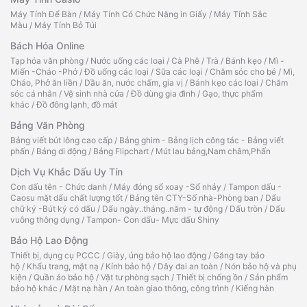
Máy Tính Để Bàn
/
Máy Tính Có Chức Năng in Giấy
/
Máy Tính Sắc
Màu
/
Máy Tính Bỏ Túi
Bách Hóa Online
Tạp hóa văn phòng
/
Nước uống các loại
/
Cà Phê
/
Trà
/
Bánh kẹo
/
Mì -
Miến -Cháo -Phở
/
Đồ uống các loại
/
Sữa các loại
/
Chăm sóc cho bé
/
Mì,
Cháo, Phở ăn liền
/
Dầu ăn, nước chấm, gia vị
/
Bánh kẹo các loại
/
Chăm
sóc cá nhân
/
Vệ sinh nhà cửa
/
Đồ dùng gia đình
/
Gạo, thực phẩm
khác
/
Đồ đông lạnh, đồ mát
Bảng Văn Phòng
Bảng viết bút lông cao cấp
/
Bảng ghim - Bảng lịch công tác - Bảng viết
phấn
/
Bảng di động
/
Bảng Flipchart
/
Mút lau bảng,Nam châm,Phấn
Dịch Vụ Khắc Dấu Uy Tín
Con dấu tên - Chức danh
/
Máy đóng số xoay -Số nhảy
/
Tampon dấu -
Caosu mặt dấu chất lượng tốt
/
Bảng tên CTY-Số nhà-Phòng ban
/
Dấu
chữ ký -Bút ký có dấu
/
Dấu ngày..tháng..năm - tự động
/
Dấu tròn
/
Dấu
vuông thông dụng
/
Tampon- Con dấu- Mực dấu Shiny
Bảo Hộ Lao Động
Thiết bị, dụng cụ PCCC
/
Giày, ủng bảo hộ lao động
/
Găng tay bảo
hộ
/
Khẩu trang, mặt nạ
/
Kính bảo hộ
/
Dây đai an toàn
/
Nón bảo hộ và phụ
kiện
/
Quần áo bảo hộ
/
Vật tư phòng sạch
/
Thiết bị chống ồn
/
Sản phẩm
bảo hộ khác
/
Mặt nạ hàn
/
An toàn giao thông, công trình
/
Kiếng hàn