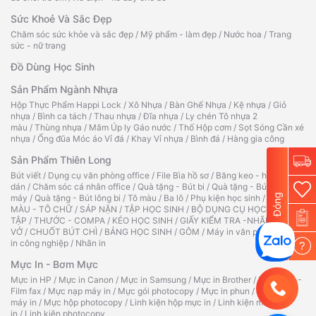
Sức Khoẻ Và Sắc Đẹp
Chăm sóc sức khỏe và sắc đẹp
/
Mỹ phẩm - làm đẹp
/
Nước hoa
/
Trang
sức - nữ trang
Đồ Dùng Học Sinh
Sản Phẩm Ngành Nhựa
Hộp Thực Phẩm Happi Lock
/
Xô Nhựa
/
Bàn Ghế Nhựa
/
Kệ nhựa
/
Giỏ
nhựa
/
Bình ca tách
/
Thau nhựa
/
Đĩa nhựa
/
Ly chén Tô nhựa 2
màu
/
Thùng nhựa
/
Mâm Úp ly Gáo nước
/
Thố Hộp cơm
/
Sọt Sóng Cần xé
nhựa
/
Ống đũa Móc áo Vỉ đá
/
Khay Vỉ nhựa
/
Bình đá
/
Hàng gia công
Sản Phẩm Thiên Long
Bút viết
/
Dụng cụ văn phòng office
/
File Bìa hồ sơ
/
Băng keo - hồ
dán
/
Chăm sóc cá nhân office
/
Quà tặng - Bút bi
/
Quà tặng - Bút
Đóng
máy
/
Quà tặng - Bút lông bi
/
Tô màu
/
Ba lô
/
Phụ kiện học sinh
/
TẬP TÔ
MÀU - TÔ CHỮ
/
SÁP NẶN
/
TẬP HỌC SINH
/
BỘ DỤNG CỤ HỌC
TẬP
/
THƯỚC - COMPA
/
KÉO HỌC SINH
/
GIẤY KIỂM TRA -NHÃN
VỞ
/
CHUỐT BÚT CHÌ
/
BẢNG HỌC SINH
/
GÔM
/
Máy in văn phòng
/
Máy
in công nghiệp
/
Nhãn in
?
Mực In - Bơm Mực
Mực in HP
/
Mực in Canon
/
Mực in Samsung
/
Mực in Brother
/
Ruy băng -
Film fax
/
Mực nạp máy in
/
Mực gói photocopy
/
Mực in phun
/
Hộp mực
máy in
/
Mực hộp photocopy
/
Linh kiện hộp mực in
/
Linh kiện máy
in
/
Linh kiện photocopy