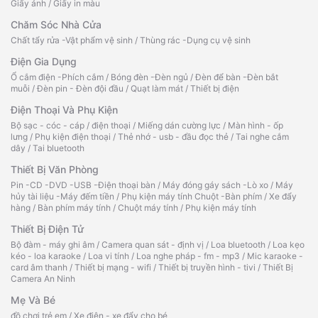
Giấy ảnh
/
Giấy in màu
Chăm Sóc Nhà Cửa
Chất tẩy rửa -Vật phẩm vệ sinh
/
Thùng rác -Dụng cụ vệ sinh
Điện Gia Dụng
Ổ cắm điện -Phích cắm
/
Bóng đèn -Đèn ngủ
/
Đèn để bàn -Đèn bắt
muỗi
/
Đèn pin - Đèn đội đầu
/
Quạt làm mát
/
Thiết bị điện
Điện Thoại Và Phụ Kiện
Bộ sạc - cóc - cáp
/
điện thoại
/
Miếng dán cường lực
/
Màn hình - ốp
lưng
/
Phụ kiện điện thoại
/
Thẻ nhớ - usb - đầu đọc thẻ
/
Tai nghe cắm
dây
/
Tai bluetooth
Thiết Bị Văn Phòng
Pin -CD -DVD -USB -Điện thoại bàn
/
Máy đóng gáy sách -Lò xo
/
Máy
hủy tài liệu -Máy đếm tiền
/
Phụ kiện máy tính Chuột -Bàn phím
/
Xe đẩy
hàng
/
Bàn phím máy tính
/
Chuột máy tính
/
Phụ kiện máy tính
Thiết Bị Điện Tử
Bộ đàm - máy ghi âm
/
Camera quan sát - định vị
/
Loa bluetooth
/
Loa kẹo
kéo - loa karaoke
/
Loa vi tính
/
Loa nghe pháp - fm - mp3
/
Mic karaoke -
card âm thanh
/
Thiết bị mạng - wifi
/
Thiết bị truyền hình - tivi
/
Thiết Bị
Camera An Ninh
Mẹ Và Bé
đồ chơi trẻ em
/
Xe điện - xe đẩy cho bé