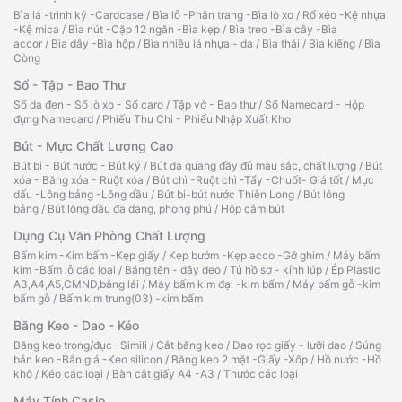
Bìa lá -trình ký -Cardcase
/
Bìa lỗ -Phân trang -Bìa lò xo
/
Rổ xéo -Kệ nhựa
-Kệ mica
/
Bìa nút -Cặp 12 ngăn -Bìa kẹp
/
Bìa treo -Bìa cây -Bìa
accor
/
Bìa dây -Bìa hộp
/
Bìa nhiều lá nhựa - da
/
Bìa thái
/
Bìa kiếng
/
Bìa
Còng
Sổ - Tập - Bao Thư
Sổ da đen - Sổ lò xo - Sổ caro
/
Tập vở - Bao thư
/
Sổ Namecard - Hộp
đựng Namecard
/
Phiếu Thu Chi - Phiếu Nhập Xuất Kho
Bút - Mực Chất Lượng Cao
Bút bi - Bút nước - Bút ký
/
Bút dạ quang đầy đủ màu sắc, chất lượng
/
Bút
xóa - Băng xóa - Ruột xóa
/
Bút chì -Ruột chì -Tẩy -Chuốt- Giá tốt
/
Mực
dấu -Lông bảng -Lông dầu
/
Bút bi-bút nước Thiên Long
/
Bút lông
bảng
/
Bút lông dầu đa dạng, phong phú
/
Hộp cắm bút
Dụng Cụ Văn Phòng Chất Lượng
Bấm kim -Kim bấm -Kẹp giấy
/
Kẹp bướm -Kẹp acco -Gỡ ghim
/
Máy bấm
kim -Bấm lỗ các loại
/
Bảng tên - dây đeo
/
Tủ hồ sơ - kính lúp
/
Ép Plastic
A3,A4,A5,CMND,bằng lái
/
Máy bấm kim đại -kim bấm
/
Máy bấm gỗ -kim
bấm gỗ
/
Bấm kim trung(03) -kim bấm
Băng Keo - Dao - Kéo
Băng keo trong/đục -Simili
/
Cắt băng keo
/
Dao rọc giấy - lưỡi dao
/
Súng
bắn keo -Bắn giá -Keo silicon
/
Băng keo 2 mặt -Giấy -Xốp
/
Hồ nước -Hồ
khô
/
Kéo các loại
/
Bàn cắt giấy A4 -A3
/
Thước các loại
Máy Tính Casio