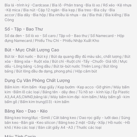
Bìa lá -trình ký -Cardcase
/
Bìa lỗ -Phân trang -Bìa lò xo
/
Rổ xéo -Kệ nhựa
-Kệ mica
/
Bìa nút -Cặp 12 ngăn -Bìa kẹp
/
Bìa treo -Bìa cây -Bìa
accor
/
Bìa dây -Bìa hộp
/
Bìa nhiều lá nhựa - da
/
Bìa thái
/
Bìa kiếng
/
Bìa
Còng
Sổ - Tập - Bao Thư
Sổ da đen - Sổ lò xo - Sổ caro
/
Tập vở - Bao thư
/
Sổ Namecard - Hộp
đựng Namecard
/
Phiếu Thu Chi - Phiếu Nhập Xuất Kho
Bút - Mực Chất Lượng Cao
Bút bi - Bút nước - Bút ký
/
Bút dạ quang đầy đủ màu sắc, chất lượng
/
Bút
xóa - Băng xóa - Ruột xóa
/
Bút chì -Ruột chì -Tẩy -Chuốt- Giá tốt
/
Mực
dấu -Lông bảng -Lông dầu
/
Bút bi-bút nước Thiên Long
/
Bút lông
bảng
/
Bút lông dầu đa dạng, phong phú
/
Hộp cắm bút
Dụng Cụ Văn Phòng Chất Lượng
Bấm kim -Kim bấm -Kẹp giấy
/
Kẹp bướm -Kẹp acco -Gỡ ghim
/
Máy bấm
kim -Bấm lỗ các loại
/
Bảng tên - dây đeo
/
Tủ hồ sơ - kính lúp
/
Ép Plastic
A3,A4,A5,CMND,bằng lái
/
Máy bấm kim đại -kim bấm
/
Máy bấm gỗ -kim
bấm gỗ
/
Bấm kim trung(03) -kim bấm
Băng Keo - Dao - Kéo
Băng keo trong/đục -Simili
/
Cắt băng keo
/
Dao rọc giấy - lưỡi dao
/
Súng
bắn keo -Bắn giá -Keo silicon
/
Băng keo 2 mặt -Giấy -Xốp
/
Hồ nước -Hồ
khô
/
Kéo các loại
/
Bàn cắt giấy A4 -A3
/
Thước các loại
Máy Tính Casio