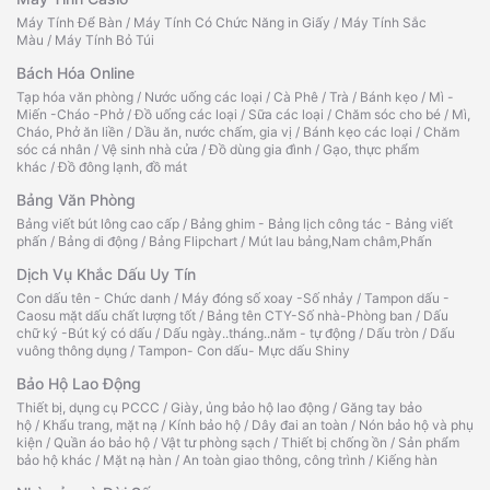
Máy Tính Để Bàn
/
Máy Tính Có Chức Năng in Giấy
/
Máy Tính Sắc
Màu
/
Máy Tính Bỏ Túi
Bách Hóa Online
Tạp hóa văn phòng
/
Nước uống các loại
/
Cà Phê
/
Trà
/
Bánh kẹo
/
Mì -
Miến -Cháo -Phở
/
Đồ uống các loại
/
Sữa các loại
/
Chăm sóc cho bé
/
Mì,
Cháo, Phở ăn liền
/
Dầu ăn, nước chấm, gia vị
/
Bánh kẹo các loại
/
Chăm
sóc cá nhân
/
Vệ sinh nhà cửa
/
Đồ dùng gia đình
/
Gạo, thực phẩm
khác
/
Đồ đông lạnh, đồ mát
Bảng Văn Phòng
Bảng viết bút lông cao cấp
/
Bảng ghim - Bảng lịch công tác - Bảng viết
phấn
/
Bảng di động
/
Bảng Flipchart
/
Mút lau bảng,Nam châm,Phấn
Dịch Vụ Khắc Dấu Uy Tín
Con dấu tên - Chức danh
/
Máy đóng số xoay -Số nhảy
/
Tampon dấu -
Caosu mặt dấu chất lượng tốt
/
Bảng tên CTY-Số nhà-Phòng ban
/
Dấu
chữ ký -Bút ký có dấu
/
Dấu ngày..tháng..năm - tự động
/
Dấu tròn
/
Dấu
vuông thông dụng
/
Tampon- Con dấu- Mực dấu Shiny
Bảo Hộ Lao Động
Thiết bị, dụng cụ PCCC
/
Giày, ủng bảo hộ lao động
/
Găng tay bảo
hộ
/
Khẩu trang, mặt nạ
/
Kính bảo hộ
/
Dây đai an toàn
/
Nón bảo hộ và phụ
kiện
/
Quần áo bảo hộ
/
Vật tư phòng sạch
/
Thiết bị chống ồn
/
Sản phẩm
bảo hộ khác
/
Mặt nạ hàn
/
An toàn giao thông, công trình
/
Kiếng hàn