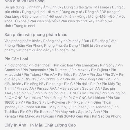
Nhà cửa và Đời Sống
Đồ gia dụng -Linh tinh
/
Ấm Bình Ly
/
Dụng cụ tập gym -Massage
/
Dụng cụ
sửa chữa
/
Dụng cụ đi bơi -đi mưa
/
Dụng cụ y tế
/
Đồng hồ
/
Đồ trang trí -
Quà tặng
/
Gậy chụp hình
/
Hột quẹt
/
Khăn - võng
/
Mùng -Mền -Gối
/
Móc
khóa -Ổ khóa
/
Phụ kiện nhà bếp
/
Phụ kiện đồ chơi xe
/
Thiết bị vệ
sinh
/
Trang trí noel
Sản phẩm văn phòng phẩm khác
Văn phòng phẩm khác
/
Phòng cháy chữa cháy
/
Bút
/
Dấu đóng
/
Văn
Phòng Phẩm Văn Phòng Phong Phú, Đa Dạng
/
Thiết bị văn phòng
phẩm
/
Vật phẩm quảng cáo
/
Sản phẩm 3M
Pin Các Loại
Pin dự phòng
/
Pin điện thoại - Pin các loại
/
Pin Energizer
/
Pin Sony
/
Pin
Camelion
/
Pin Panasonic
/
Pin Duracell
/
Pin Maxell
/
Pin Fujitsu
/
Pin
Mitsubishi
/
Pin Tcbest
/
Pin AA – Pin tiểu
/
Pin AAA – Pin đũa
/
Pin 3V – Pin
cúc áo
/
Pin Cr2-3V
/
Pin Cr123-3V
/
Pin 9V – Pin vuông
/
Pin 12V – Pin
điều khiển
/
Pin đồng hồ
/
Pin trung – Pin C
/
Pin đại – Pin D
/
Pin Máy Trợ
Thính
/
Pin sạc AA
/
Pin sạc AAA
/
Máy sạc pin
/
Sạc pin AA
/
Sạc pin
AAA
/
Sạc pin 9V
/
Pin nuôi nguồn PLC – CNC 3.6v Lithium
/
Pin nuôi nguồn
PLC – CNC 3v Lithium
/
Pin nuôi nguồn PLC – CNC 6V Lithium
/
Pin Sạc
18650 3.7V
/
Pin Sạc 3.7v Li-Polymer
/
Pin Pkcell
/
Pin Điện Thoại
Iphone
/
Pin Robot hút bụi - Máy hút bụi
/
Pin Pisen
/
Pin Ansmann
/
Pin
Toshiba
/
Pin GP
/
Pin Rocket
/
Pin Máy Ảnh
/
Sạc Máy Ảnh
/
Pin
Renata
/
Pin Mavic Air FLycam
/
Wifi 3G/4G Kèm Pin
/
Pin Sạc Dự Phòng
Giấy In Ảnh - In Màu Chất Lượng Cao