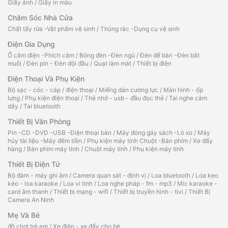
Giấy ảnh
/
Giấy in màu
Chăm Sóc Nhà Cửa
Chất tẩy rửa -Vật phẩm vệ sinh
/
Thùng rác -Dụng cụ vệ sinh
Điện Gia Dụng
Ổ cắm điện -Phích cắm
/
Bóng đèn -Đèn ngủ
/
Đèn để bàn -Đèn bắt
muỗi
/
Đèn pin - Đèn đội đầu
/
Quạt làm mát
/
Thiết bị điện
Điện Thoại Và Phụ Kiện
Bộ sạc - cóc - cáp
/
điện thoại
/
Miếng dán cường lực
/
Màn hình - ốp
lưng
/
Phụ kiện điện thoại
/
Thẻ nhớ - usb - đầu đọc thẻ
/
Tai nghe cắm
dây
/
Tai bluetooth
Thiết Bị Văn Phòng
Pin -CD -DVD -USB -Điện thoại bàn
/
Máy đóng gáy sách -Lò xo
/
Máy
hủy tài liệu -Máy đếm tiền
/
Phụ kiện máy tính Chuột -Bàn phím
/
Xe đẩy
hàng
/
Bàn phím máy tính
/
Chuột máy tính
/
Phụ kiện máy tính
Thiết Bị Điện Tử
Bộ đàm - máy ghi âm
/
Camera quan sát - định vị
/
Loa bluetooth
/
Loa kẹo
kéo - loa karaoke
/
Loa vi tính
/
Loa nghe pháp - fm - mp3
/
Mic karaoke -
card âm thanh
/
Thiết bị mạng - wifi
/
Thiết bị truyền hình - tivi
/
Thiết Bị
Camera An Ninh
Mẹ Và Bé
đồ chơi trẻ em
/
Xe điện - xe đẩy cho bé