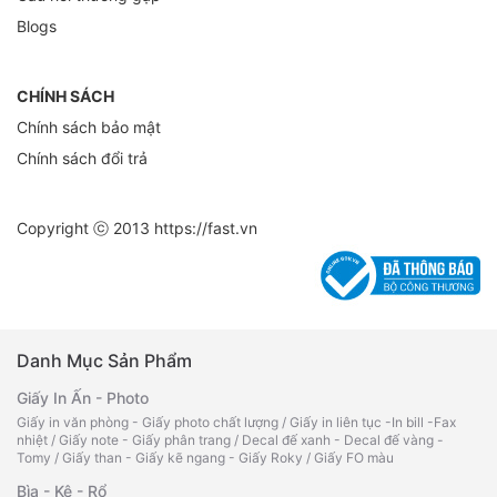
Blogs
CHÍNH SÁCH
Chính sách bảo mật
Chính sách đổi trả
Copyright ⓒ 2013
https://fast.vn
Danh Mục Sản Phẩm
Giấy In Ấn - Photo
Giấy in văn phòng - Giấy photo chất lượng
/
Giấy in liên tục -In bill -Fax
nhiệt
/
Giấy note - Giấy phân trang
/
Decal đế xanh - Decal đế vàng -
Tomy
/
Giấy than - Giấy kẽ ngang - Giấy Roky
/
Giấy FO màu
Bìa - Kệ - Rổ