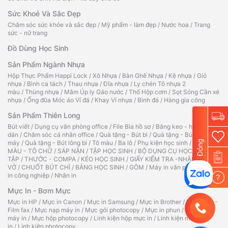
Sức Khoẻ Và Sắc Đẹp
Chăm sóc sức khỏe và sắc đẹp
/
Mỹ phẩm - làm đẹp
/
Nước hoa
/
Trang
sức - nữ trang
Đồ Dùng Học Sinh
Sản Phẩm Ngành Nhựa
Hộp Thực Phẩm Happi Lock
/
Xô Nhựa
/
Bàn Ghế Nhựa
/
Kệ nhựa
/
Giỏ
nhựa
/
Bình ca tách
/
Thau nhựa
/
Đĩa nhựa
/
Ly chén Tô nhựa 2
màu
/
Thùng nhựa
/
Mâm Úp ly Gáo nước
/
Thố Hộp cơm
/
Sọt Sóng Cần xé
nhựa
/
Ống đũa Móc áo Vỉ đá
/
Khay Vỉ nhựa
/
Bình đá
/
Hàng gia công
Sản Phẩm Thiên Long
Bút viết
/
Dụng cụ văn phòng office
/
File Bìa hồ sơ
/
Băng keo - hồ
dán
/
Chăm sóc cá nhân office
/
Quà tặng - Bút bi
/
Quà tặng - Bút
Đóng
máy
/
Quà tặng - Bút lông bi
/
Tô màu
/
Ba lô
/
Phụ kiện học sinh
/
TẬP TÔ
MÀU - TÔ CHỮ
/
SÁP NẶN
/
TẬP HỌC SINH
/
BỘ DỤNG CỤ HỌC
TẬP
/
THƯỚC - COMPA
/
KÉO HỌC SINH
/
GIẤY KIỂM TRA -NHÃN
VỞ
/
CHUỐT BÚT CHÌ
/
BẢNG HỌC SINH
/
GÔM
/
Máy in văn phòng
/
Máy
in công nghiệp
/
Nhãn in
?
Mực In - Bơm Mực
Mực in HP
/
Mực in Canon
/
Mực in Samsung
/
Mực in Brother
/
Ruy băng -
Film fax
/
Mực nạp máy in
/
Mực gói photocopy
/
Mực in phun
/
Hộp mực
máy in
/
Mực hộp photocopy
/
Linh kiện hộp mực in
/
Linh kiện máy
in
/
Linh kiện photocopy