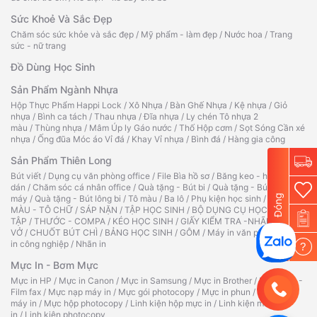
Sức Khoẻ Và Sắc Đẹp
Chăm sóc sức khỏe và sắc đẹp
/
Mỹ phẩm - làm đẹp
/
Nước hoa
/
Trang
sức - nữ trang
Đồ Dùng Học Sinh
Sản Phẩm Ngành Nhựa
Hộp Thực Phẩm Happi Lock
/
Xô Nhựa
/
Bàn Ghế Nhựa
/
Kệ nhựa
/
Giỏ
nhựa
/
Bình ca tách
/
Thau nhựa
/
Đĩa nhựa
/
Ly chén Tô nhựa 2
màu
/
Thùng nhựa
/
Mâm Úp ly Gáo nước
/
Thố Hộp cơm
/
Sọt Sóng Cần xé
nhựa
/
Ống đũa Móc áo Vỉ đá
/
Khay Vỉ nhựa
/
Bình đá
/
Hàng gia công
Sản Phẩm Thiên Long
Bút viết
/
Dụng cụ văn phòng office
/
File Bìa hồ sơ
/
Băng keo - hồ
dán
/
Chăm sóc cá nhân office
/
Quà tặng - Bút bi
/
Quà tặng - Bút
Đóng
máy
/
Quà tặng - Bút lông bi
/
Tô màu
/
Ba lô
/
Phụ kiện học sinh
/
TẬP TÔ
MÀU - TÔ CHỮ
/
SÁP NẶN
/
TẬP HỌC SINH
/
BỘ DỤNG CỤ HỌC
TẬP
/
THƯỚC - COMPA
/
KÉO HỌC SINH
/
GIẤY KIỂM TRA -NHÃN
VỞ
/
CHUỐT BÚT CHÌ
/
BẢNG HỌC SINH
/
GÔM
/
Máy in văn phòng
/
Máy
in công nghiệp
/
Nhãn in
?
Mực In - Bơm Mực
Mực in HP
/
Mực in Canon
/
Mực in Samsung
/
Mực in Brother
/
Ruy băng -
Film fax
/
Mực nạp máy in
/
Mực gói photocopy
/
Mực in phun
/
Hộp mực
máy in
/
Mực hộp photocopy
/
Linh kiện hộp mực in
/
Linh kiện máy
in
/
Linh kiện photocopy