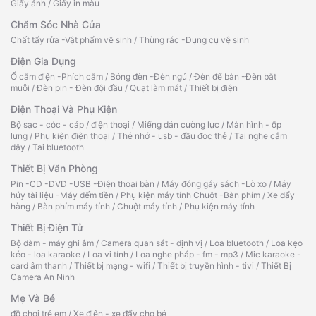
Giấy ảnh
/
Giấy in màu
Chăm Sóc Nhà Cửa
Chất tẩy rửa -Vật phẩm vệ sinh
/
Thùng rác -Dụng cụ vệ sinh
Điện Gia Dụng
Ổ cắm điện -Phích cắm
/
Bóng đèn -Đèn ngủ
/
Đèn để bàn -Đèn bắt
muỗi
/
Đèn pin - Đèn đội đầu
/
Quạt làm mát
/
Thiết bị điện
Điện Thoại Và Phụ Kiện
Bộ sạc - cóc - cáp
/
điện thoại
/
Miếng dán cường lực
/
Màn hình - ốp
lưng
/
Phụ kiện điện thoại
/
Thẻ nhớ - usb - đầu đọc thẻ
/
Tai nghe cắm
dây
/
Tai bluetooth
Thiết Bị Văn Phòng
Pin -CD -DVD -USB -Điện thoại bàn
/
Máy đóng gáy sách -Lò xo
/
Máy
hủy tài liệu -Máy đếm tiền
/
Phụ kiện máy tính Chuột -Bàn phím
/
Xe đẩy
hàng
/
Bàn phím máy tính
/
Chuột máy tính
/
Phụ kiện máy tính
Thiết Bị Điện Tử
Bộ đàm - máy ghi âm
/
Camera quan sát - định vị
/
Loa bluetooth
/
Loa kẹo
kéo - loa karaoke
/
Loa vi tính
/
Loa nghe pháp - fm - mp3
/
Mic karaoke -
card âm thanh
/
Thiết bị mạng - wifi
/
Thiết bị truyền hình - tivi
/
Thiết Bị
Camera An Ninh
Mẹ Và Bé
đồ chơi trẻ em
/
Xe điện - xe đẩy cho bé