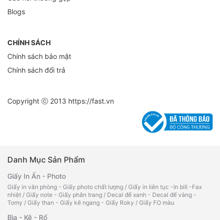
Blogs
CHÍNH SÁCH
Chính sách bảo mật
Chính sách đổi trả
Copyright ⓒ 2013
https://fast.vn
Danh Mục Sản Phẩm
Giấy In Ấn - Photo
Giấy in văn phòng - Giấy photo chất lượng
/
Giấy in liên tục -In bill -Fax
nhiệt
/
Giấy note - Giấy phân trang
/
Decal đế xanh - Decal đế vàng -
Tomy
/
Giấy than - Giấy kẽ ngang - Giấy Roky
/
Giấy FO màu
Bìa - Kệ - Rổ