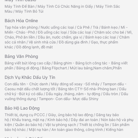
Máy Tính Để Bàn
/
Máy Tính Có Chức Năng in Giấy
/
Máy Tính Sắc
Màu
/
Máy Tính Bỏ Túi
Bách Hóa Online
Tạp hóa văn phòng
/
Nước uống các loại
/
Cà Phê
/
Trà
/
Bánh kẹo
/
Mì -
Miến -Cháo -Phở
/
Đồ uống các loại
/
Sữa các loại
/
Chăm sóc cho bé
/
Mì,
Cháo, Phở ăn liền
/
Dầu ăn, nước chấm, gia vị
/
Bánh kẹo các loại
/
Chăm
sóc cá nhân
/
Vệ sinh nhà cửa
/
Đồ dùng gia đình
/
Gạo, thực phẩm
khác
/
Đồ đông lạnh, đồ mát
Bảng Văn Phòng
Bảng viết bút lông cao cấp
/
Bảng ghim - Bảng lịch công tác - Bảng viết
phấn
/
Bảng di động
/
Bảng Flipchart
/
Mút lau bảng,Nam châm,Phấn
Dịch Vụ Khắc Dấu Uy Tín
Con dấu tên - Chức danh
/
Máy đóng số xoay -Số nhảy
/
Tampon dấu -
Caosu mặt dấu chất lượng tốt
/
Bảng tên CTY-Số nhà-Phòng ban
/
Dấu
chữ ký -Bút ký có dấu
/
Dấu ngày..tháng..năm - tự động
/
Dấu tròn
/
Dấu
vuông thông dụng
/
Tampon- Con dấu- Mực dấu Shiny
Bảo Hộ Lao Động
Thiết bị, dụng cụ PCCC
/
Giày, ủng bảo hộ lao động
/
Găng tay bảo
hộ
/
Khẩu trang, mặt nạ
/
Kính bảo hộ
/
Dây đai an toàn
/
Nón bảo hộ và phụ
kiện
/
Quần áo bảo hộ
/
Vật tư phòng sạch
/
Thiết bị chống ồn
/
Sản phẩm
bảo hộ khác
/
Mặt nạ hàn
/
An toàn giao thông, công trình
/
Kiếng hàn