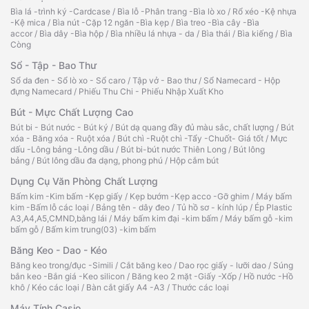
Bìa lá -trình ký -Cardcase
/
Bìa lỗ -Phân trang -Bìa lò xo
/
Rổ xéo -Kệ nhựa
-Kệ mica
/
Bìa nút -Cặp 12 ngăn -Bìa kẹp
/
Bìa treo -Bìa cây -Bìa
accor
/
Bìa dây -Bìa hộp
/
Bìa nhiều lá nhựa - da
/
Bìa thái
/
Bìa kiếng
/
Bìa
Còng
Sổ - Tập - Bao Thư
Sổ da đen - Sổ lò xo - Sổ caro
/
Tập vở - Bao thư
/
Sổ Namecard - Hộp
đựng Namecard
/
Phiếu Thu Chi - Phiếu Nhập Xuất Kho
Bút - Mực Chất Lượng Cao
Bút bi - Bút nước - Bút ký
/
Bút dạ quang đầy đủ màu sắc, chất lượng
/
Bút
xóa - Băng xóa - Ruột xóa
/
Bút chì -Ruột chì -Tẩy -Chuốt- Giá tốt
/
Mực
dấu -Lông bảng -Lông dầu
/
Bút bi-bút nước Thiên Long
/
Bút lông
bảng
/
Bút lông dầu đa dạng, phong phú
/
Hộp cắm bút
Dụng Cụ Văn Phòng Chất Lượng
Bấm kim -Kim bấm -Kẹp giấy
/
Kẹp bướm -Kẹp acco -Gỡ ghim
/
Máy bấm
kim -Bấm lỗ các loại
/
Bảng tên - dây đeo
/
Tủ hồ sơ - kính lúp
/
Ép Plastic
A3,A4,A5,CMND,bằng lái
/
Máy bấm kim đại -kim bấm
/
Máy bấm gỗ -kim
bấm gỗ
/
Bấm kim trung(03) -kim bấm
Băng Keo - Dao - Kéo
Băng keo trong/đục -Simili
/
Cắt băng keo
/
Dao rọc giấy - lưỡi dao
/
Súng
bắn keo -Bắn giá -Keo silicon
/
Băng keo 2 mặt -Giấy -Xốp
/
Hồ nước -Hồ
khô
/
Kéo các loại
/
Bàn cắt giấy A4 -A3
/
Thước các loại
Máy Tính Casio