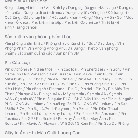
Nhà cửa và Đời Sống
Đồ gia dụng -Linh tinh
/
Ấm Bình Ly
/
Dụng cụ tập gym -Massage
/
Dụng cụ
sửa chữa
/
Dụng cụ đi bơi -đi mưa
/
Dụng cụ y tế
/
Đồng hồ
/
Đồ trang trí -
Quà tặng
/
Gậy chụp hình
/
Hột quẹt
/
Khăn - võng
/
Mùng -Mền -Gối
/
Móc
khóa -Ổ khóa
/
Phụ kiện nhà bếp
/
Phụ kiện đồ chơi xe
/
Thiết bị vệ
sinh
/
Trang trí noel
Sản phẩm văn phòng phẩm khác
Văn phòng phẩm khác
/
Phòng cháy chữa cháy
/
Bút
/
Dấu đóng
/
Văn
Phòng Phẩm Văn Phòng Phong Phú, Đa Dạng
/
Thiết bị văn phòng
phẩm
/
Vật phẩm quảng cáo
/
Sản phẩm 3M
Pin Các Loại
Pin dự phòng
/
Pin điện thoại - Pin các loại
/
Pin Energizer
/
Pin Sony
/
Pin
Camelion
/
Pin Panasonic
/
Pin Duracell
/
Pin Maxell
/
Pin Fujitsu
/
Pin
Mitsubishi
/
Pin Tcbest
/
Pin AA – Pin tiểu
/
Pin AAA – Pin đũa
/
Pin 3V – Pin
cúc áo
/
Pin Cr2-3V
/
Pin Cr123-3V
/
Pin 9V – Pin vuông
/
Pin 12V – Pin
điều khiển
/
Pin đồng hồ
/
Pin trung – Pin C
/
Pin đại – Pin D
/
Pin Máy Trợ
Thính
/
Pin sạc AA
/
Pin sạc AAA
/
Máy sạc pin
/
Sạc pin AA
/
Sạc pin
AAA
/
Sạc pin 9V
/
Pin nuôi nguồn PLC – CNC 3.6v Lithium
/
Pin nuôi nguồn
PLC – CNC 3v Lithium
/
Pin nuôi nguồn PLC – CNC 6V Lithium
/
Pin Sạc
18650 3.7V
/
Pin Sạc 3.7v Li-Polymer
/
Pin Pkcell
/
Pin Điện Thoại
Iphone
/
Pin Robot hút bụi - Máy hút bụi
/
Pin Pisen
/
Pin Ansmann
/
Pin
Toshiba
/
Pin GP
/
Pin Rocket
/
Pin Máy Ảnh
/
Sạc Máy Ảnh
/
Pin
Renata
/
Pin Mavic Air FLycam
/
Wifi 3G/4G Kèm Pin
/
Pin Sạc Dự Phòng
Giấy In Ảnh - In Màu Chất Lượng Cao