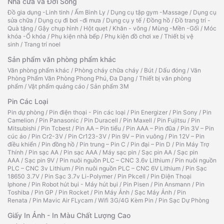
Nhà cửa và Đời Sống
Đồ gia dụng -Linh tinh
/
Ấm Bình Ly
/
Dụng cụ tập gym -Massage
/
Dụng cụ
sửa chữa
/
Dụng cụ đi bơi -đi mưa
/
Dụng cụ y tế
/
Đồng hồ
/
Đồ trang trí -
Quà tặng
/
Gậy chụp hình
/
Hột quẹt
/
Khăn - võng
/
Mùng -Mền -Gối
/
Móc
khóa -Ổ khóa
/
Phụ kiện nhà bếp
/
Phụ kiện đồ chơi xe
/
Thiết bị vệ
sinh
/
Trang trí noel
Sản phẩm văn phòng phẩm khác
Văn phòng phẩm khác
/
Phòng cháy chữa cháy
/
Bút
/
Dấu đóng
/
Văn
Phòng Phẩm Văn Phòng Phong Phú, Đa Dạng
/
Thiết bị văn phòng
phẩm
/
Vật phẩm quảng cáo
/
Sản phẩm 3M
Pin Các Loại
Pin dự phòng
/
Pin điện thoại - Pin các loại
/
Pin Energizer
/
Pin Sony
/
Pin
Camelion
/
Pin Panasonic
/
Pin Duracell
/
Pin Maxell
/
Pin Fujitsu
/
Pin
Mitsubishi
/
Pin Tcbest
/
Pin AA – Pin tiểu
/
Pin AAA – Pin đũa
/
Pin 3V – Pin
cúc áo
/
Pin Cr2-3V
/
Pin Cr123-3V
/
Pin 9V – Pin vuông
/
Pin 12V – Pin
điều khiển
/
Pin đồng hồ
/
Pin trung – Pin C
/
Pin đại – Pin D
/
Pin Máy Trợ
Thính
/
Pin sạc AA
/
Pin sạc AAA
/
Máy sạc pin
/
Sạc pin AA
/
Sạc pin
AAA
/
Sạc pin 9V
/
Pin nuôi nguồn PLC – CNC 3.6v Lithium
/
Pin nuôi nguồn
PLC – CNC 3v Lithium
/
Pin nuôi nguồn PLC – CNC 6V Lithium
/
Pin Sạc
18650 3.7V
/
Pin Sạc 3.7v Li-Polymer
/
Pin Pkcell
/
Pin Điện Thoại
Iphone
/
Pin Robot hút bụi - Máy hút bụi
/
Pin Pisen
/
Pin Ansmann
/
Pin
Toshiba
/
Pin GP
/
Pin Rocket
/
Pin Máy Ảnh
/
Sạc Máy Ảnh
/
Pin
Renata
/
Pin Mavic Air FLycam
/
Wifi 3G/4G Kèm Pin
/
Pin Sạc Dự Phòng
Giấy In Ảnh - In Màu Chất Lượng Cao