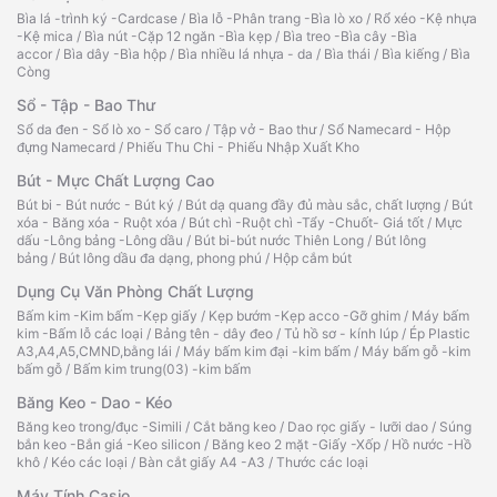
Bìa lá -trình ký -Cardcase
/
Bìa lỗ -Phân trang -Bìa lò xo
/
Rổ xéo -Kệ nhựa
-Kệ mica
/
Bìa nút -Cặp 12 ngăn -Bìa kẹp
/
Bìa treo -Bìa cây -Bìa
accor
/
Bìa dây -Bìa hộp
/
Bìa nhiều lá nhựa - da
/
Bìa thái
/
Bìa kiếng
/
Bìa
Còng
Sổ - Tập - Bao Thư
Sổ da đen - Sổ lò xo - Sổ caro
/
Tập vở - Bao thư
/
Sổ Namecard - Hộp
đựng Namecard
/
Phiếu Thu Chi - Phiếu Nhập Xuất Kho
Bút - Mực Chất Lượng Cao
Bút bi - Bút nước - Bút ký
/
Bút dạ quang đầy đủ màu sắc, chất lượng
/
Bút
xóa - Băng xóa - Ruột xóa
/
Bút chì -Ruột chì -Tẩy -Chuốt- Giá tốt
/
Mực
dấu -Lông bảng -Lông dầu
/
Bút bi-bút nước Thiên Long
/
Bút lông
bảng
/
Bút lông dầu đa dạng, phong phú
/
Hộp cắm bút
Dụng Cụ Văn Phòng Chất Lượng
Bấm kim -Kim bấm -Kẹp giấy
/
Kẹp bướm -Kẹp acco -Gỡ ghim
/
Máy bấm
kim -Bấm lỗ các loại
/
Bảng tên - dây đeo
/
Tủ hồ sơ - kính lúp
/
Ép Plastic
A3,A4,A5,CMND,bằng lái
/
Máy bấm kim đại -kim bấm
/
Máy bấm gỗ -kim
bấm gỗ
/
Bấm kim trung(03) -kim bấm
Băng Keo - Dao - Kéo
Băng keo trong/đục -Simili
/
Cắt băng keo
/
Dao rọc giấy - lưỡi dao
/
Súng
bắn keo -Bắn giá -Keo silicon
/
Băng keo 2 mặt -Giấy -Xốp
/
Hồ nước -Hồ
khô
/
Kéo các loại
/
Bàn cắt giấy A4 -A3
/
Thước các loại
Máy Tính Casio