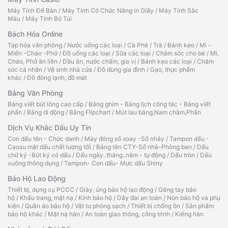
Máy Tính Để Bàn
/
Máy Tính Có Chức Năng in Giấy
/
Máy Tính Sắc
Màu
/
Máy Tính Bỏ Túi
Bách Hóa Online
Tạp hóa văn phòng
/
Nước uống các loại
/
Cà Phê
/
Trà
/
Bánh kẹo
/
Mì -
Miến -Cháo -Phở
/
Đồ uống các loại
/
Sữa các loại
/
Chăm sóc cho bé
/
Mì,
Cháo, Phở ăn liền
/
Dầu ăn, nước chấm, gia vị
/
Bánh kẹo các loại
/
Chăm
sóc cá nhân
/
Vệ sinh nhà cửa
/
Đồ dùng gia đình
/
Gạo, thực phẩm
khác
/
Đồ đông lạnh, đồ mát
Bảng Văn Phòng
Bảng viết bút lông cao cấp
/
Bảng ghim - Bảng lịch công tác - Bảng viết
phấn
/
Bảng di động
/
Bảng Flipchart
/
Mút lau bảng,Nam châm,Phấn
Dịch Vụ Khắc Dấu Uy Tín
Con dấu tên - Chức danh
/
Máy đóng số xoay -Số nhảy
/
Tampon dấu -
Caosu mặt dấu chất lượng tốt
/
Bảng tên CTY-Số nhà-Phòng ban
/
Dấu
chữ ký -Bút ký có dấu
/
Dấu ngày..tháng..năm - tự động
/
Dấu tròn
/
Dấu
vuông thông dụng
/
Tampon- Con dấu- Mực dấu Shiny
Bảo Hộ Lao Động
Thiết bị, dụng cụ PCCC
/
Giày, ủng bảo hộ lao động
/
Găng tay bảo
hộ
/
Khẩu trang, mặt nạ
/
Kính bảo hộ
/
Dây đai an toàn
/
Nón bảo hộ và phụ
kiện
/
Quần áo bảo hộ
/
Vật tư phòng sạch
/
Thiết bị chống ồn
/
Sản phẩm
bảo hộ khác
/
Mặt nạ hàn
/
An toàn giao thông, công trình
/
Kiếng hàn