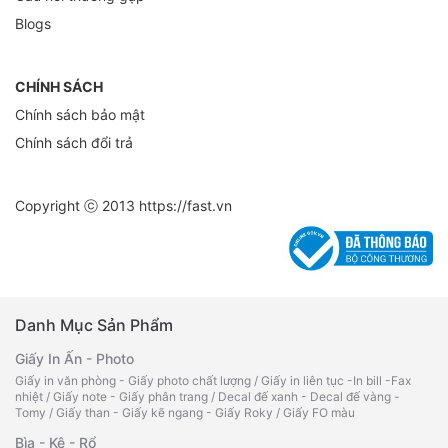
Blogs
CHÍNH SÁCH
Chính sách bảo mật
Chính sách đổi trả
Copyright ⓒ 2013
https://fast.vn
Danh Mục Sản Phẩm
Giấy In Ấn - Photo
Giấy in văn phòng - Giấy photo chất lượng
/
Giấy in liên tục -In bill -Fax
nhiệt
/
Giấy note - Giấy phân trang
/
Decal đế xanh - Decal đế vàng -
Tomy
/
Giấy than - Giấy kẽ ngang - Giấy Roky
/
Giấy FO màu
Bìa - Kệ - Rổ