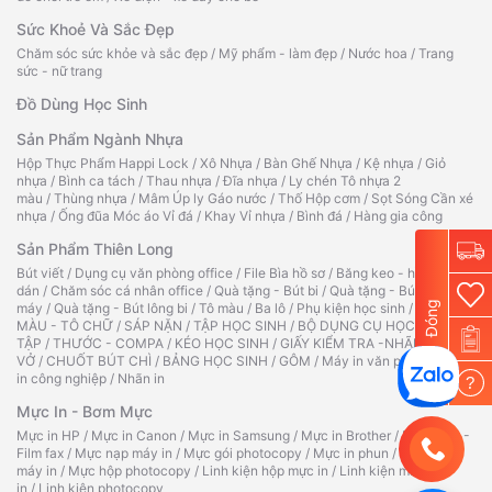
Sức Khoẻ Và Sắc Đẹp
Chăm sóc sức khỏe và sắc đẹp
/
Mỹ phẩm - làm đẹp
/
Nước hoa
/
Trang
sức - nữ trang
Đồ Dùng Học Sinh
Sản Phẩm Ngành Nhựa
Hộp Thực Phẩm Happi Lock
/
Xô Nhựa
/
Bàn Ghế Nhựa
/
Kệ nhựa
/
Giỏ
nhựa
/
Bình ca tách
/
Thau nhựa
/
Đĩa nhựa
/
Ly chén Tô nhựa 2
màu
/
Thùng nhựa
/
Mâm Úp ly Gáo nước
/
Thố Hộp cơm
/
Sọt Sóng Cần xé
nhựa
/
Ống đũa Móc áo Vỉ đá
/
Khay Vỉ nhựa
/
Bình đá
/
Hàng gia công
Sản Phẩm Thiên Long
Bút viết
/
Dụng cụ văn phòng office
/
File Bìa hồ sơ
/
Băng keo - hồ
dán
/
Chăm sóc cá nhân office
/
Quà tặng - Bút bi
/
Quà tặng - Bút
Đóng
máy
/
Quà tặng - Bút lông bi
/
Tô màu
/
Ba lô
/
Phụ kiện học sinh
/
TẬP TÔ
MÀU - TÔ CHỮ
/
SÁP NẶN
/
TẬP HỌC SINH
/
BỘ DỤNG CỤ HỌC
TẬP
/
THƯỚC - COMPA
/
KÉO HỌC SINH
/
GIẤY KIỂM TRA -NHÃN
VỞ
/
CHUỐT BÚT CHÌ
/
BẢNG HỌC SINH
/
GÔM
/
Máy in văn phòng
/
Máy
in công nghiệp
/
Nhãn in
?
Mực In - Bơm Mực
Mực in HP
/
Mực in Canon
/
Mực in Samsung
/
Mực in Brother
/
Ruy băng -
Film fax
/
Mực nạp máy in
/
Mực gói photocopy
/
Mực in phun
/
Hộp mực
máy in
/
Mực hộp photocopy
/
Linh kiện hộp mực in
/
Linh kiện máy
in
/
Linh kiện photocopy