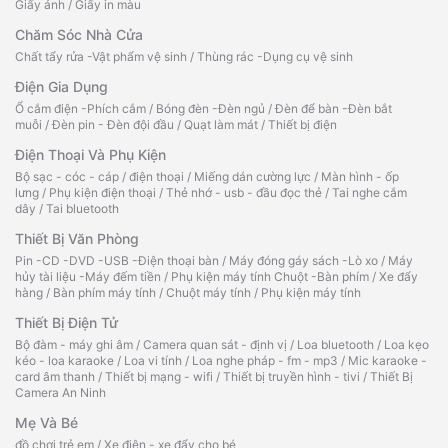
Giấy ảnh
/
Giấy in màu
Chăm Sóc Nhà Cửa
Chất tẩy rửa -Vật phẩm vệ sinh
/
Thùng rác -Dụng cụ vệ sinh
Điện Gia Dụng
Ổ cắm điện -Phích cắm
/
Bóng đèn -Đèn ngủ
/
Đèn để bàn -Đèn bắt
muỗi
/
Đèn pin - Đèn đội đầu
/
Quạt làm mát
/
Thiết bị điện
Điện Thoại Và Phụ Kiện
Bộ sạc - cóc - cáp
/
điện thoại
/
Miếng dán cường lực
/
Màn hình - ốp
lưng
/
Phụ kiện điện thoại
/
Thẻ nhớ - usb - đầu đọc thẻ
/
Tai nghe cắm
dây
/
Tai bluetooth
Thiết Bị Văn Phòng
Pin -CD -DVD -USB -Điện thoại bàn
/
Máy đóng gáy sách -Lò xo
/
Máy
hủy tài liệu -Máy đếm tiền
/
Phụ kiện máy tính Chuột -Bàn phím
/
Xe đẩy
hàng
/
Bàn phím máy tính
/
Chuột máy tính
/
Phụ kiện máy tính
Thiết Bị Điện Tử
Bộ đàm - máy ghi âm
/
Camera quan sát - định vị
/
Loa bluetooth
/
Loa kẹo
kéo - loa karaoke
/
Loa vi tính
/
Loa nghe pháp - fm - mp3
/
Mic karaoke -
card âm thanh
/
Thiết bị mạng - wifi
/
Thiết bị truyền hình - tivi
/
Thiết Bị
Camera An Ninh
Mẹ Và Bé
đồ chơi trẻ em
/
Xe điện - xe đẩy cho bé