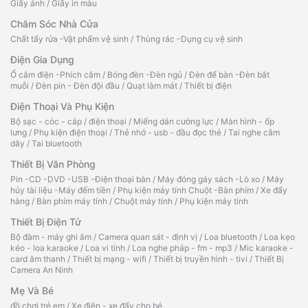
Giấy ảnh
/
Giấy in màu
Chăm Sóc Nhà Cửa
Chất tẩy rửa -Vật phẩm vệ sinh
/
Thùng rác -Dụng cụ vệ sinh
Điện Gia Dụng
Ổ cắm điện -Phích cắm
/
Bóng đèn -Đèn ngủ
/
Đèn để bàn -Đèn bắt
muỗi
/
Đèn pin - Đèn đội đầu
/
Quạt làm mát
/
Thiết bị điện
Điện Thoại Và Phụ Kiện
Bộ sạc - cóc - cáp
/
điện thoại
/
Miếng dán cường lực
/
Màn hình - ốp
lưng
/
Phụ kiện điện thoại
/
Thẻ nhớ - usb - đầu đọc thẻ
/
Tai nghe cắm
dây
/
Tai bluetooth
Thiết Bị Văn Phòng
Pin -CD -DVD -USB -Điện thoại bàn
/
Máy đóng gáy sách -Lò xo
/
Máy
hủy tài liệu -Máy đếm tiền
/
Phụ kiện máy tính Chuột -Bàn phím
/
Xe đẩy
hàng
/
Bàn phím máy tính
/
Chuột máy tính
/
Phụ kiện máy tính
Thiết Bị Điện Tử
Bộ đàm - máy ghi âm
/
Camera quan sát - định vị
/
Loa bluetooth
/
Loa kẹo
kéo - loa karaoke
/
Loa vi tính
/
Loa nghe pháp - fm - mp3
/
Mic karaoke -
card âm thanh
/
Thiết bị mạng - wifi
/
Thiết bị truyền hình - tivi
/
Thiết Bị
Camera An Ninh
Mẹ Và Bé
đồ chơi trẻ em
/
Xe điện - xe đẩy cho bé