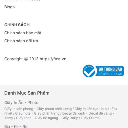
Blogs
CHÍNH SÁCH
Chính sách bảo mật
Chính sách đổi trả
Copyright ⓒ 2013
https://fast.vn
Danh Mục Sản Phẩm
Giấy In Ấn - Photo
Giấy in văn phòng - Giấy photo chất lượng
/
Giấy in liên tục -In bill -Fax
nhiệt
/
Giấy note - Giấy phân trang
/
Decal đế xanh - Decal đế vàng -
Tomy
/
Giấy than - Giấy kẽ ngang - Giấy Roky
/
Giấy FO màu
Bìa - Kệ - Rổ