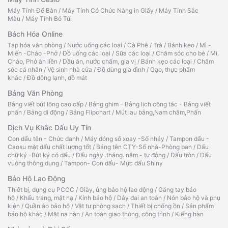
Máy Tính Để Bàn
/
Máy Tính Có Chức Năng in Giấy
/
Máy Tính Sắc
Màu
/
Máy Tính Bỏ Túi
Bách Hóa Online
Tạp hóa văn phòng
/
Nước uống các loại
/
Cà Phê
/
Trà
/
Bánh kẹo
/
Mì -
Miến -Cháo -Phở
/
Đồ uống các loại
/
Sữa các loại
/
Chăm sóc cho bé
/
Mì,
Cháo, Phở ăn liền
/
Dầu ăn, nước chấm, gia vị
/
Bánh kẹo các loại
/
Chăm
sóc cá nhân
/
Vệ sinh nhà cửa
/
Đồ dùng gia đình
/
Gạo, thực phẩm
khác
/
Đồ đông lạnh, đồ mát
Bảng Văn Phòng
Bảng viết bút lông cao cấp
/
Bảng ghim - Bảng lịch công tác - Bảng viết
phấn
/
Bảng di động
/
Bảng Flipchart
/
Mút lau bảng,Nam châm,Phấn
Dịch Vụ Khắc Dấu Uy Tín
Con dấu tên - Chức danh
/
Máy đóng số xoay -Số nhảy
/
Tampon dấu -
Caosu mặt dấu chất lượng tốt
/
Bảng tên CTY-Số nhà-Phòng ban
/
Dấu
chữ ký -Bút ký có dấu
/
Dấu ngày..tháng..năm - tự động
/
Dấu tròn
/
Dấu
vuông thông dụng
/
Tampon- Con dấu- Mực dấu Shiny
Bảo Hộ Lao Động
Thiết bị, dụng cụ PCCC
/
Giày, ủng bảo hộ lao động
/
Găng tay bảo
hộ
/
Khẩu trang, mặt nạ
/
Kính bảo hộ
/
Dây đai an toàn
/
Nón bảo hộ và phụ
kiện
/
Quần áo bảo hộ
/
Vật tư phòng sạch
/
Thiết bị chống ồn
/
Sản phẩm
bảo hộ khác
/
Mặt nạ hàn
/
An toàn giao thông, công trình
/
Kiếng hàn