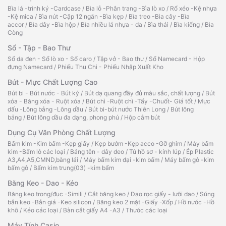
Bìa lá -trình ký -Cardcase
/
Bìa lỗ -Phân trang -Bìa lò xo
/
Rổ xéo -Kệ nhựa
-Kệ mica
/
Bìa nút -Cặp 12 ngăn -Bìa kẹp
/
Bìa treo -Bìa cây -Bìa
accor
/
Bìa dây -Bìa hộp
/
Bìa nhiều lá nhựa - da
/
Bìa thái
/
Bìa kiếng
/
Bìa
Còng
Sổ - Tập - Bao Thư
Sổ da đen - Sổ lò xo - Sổ caro
/
Tập vở - Bao thư
/
Sổ Namecard - Hộp
đựng Namecard
/
Phiếu Thu Chi - Phiếu Nhập Xuất Kho
Bút - Mực Chất Lượng Cao
Bút bi - Bút nước - Bút ký
/
Bút dạ quang đầy đủ màu sắc, chất lượng
/
Bút
xóa - Băng xóa - Ruột xóa
/
Bút chì -Ruột chì -Tẩy -Chuốt- Giá tốt
/
Mực
dấu -Lông bảng -Lông dầu
/
Bút bi-bút nước Thiên Long
/
Bút lông
bảng
/
Bút lông dầu đa dạng, phong phú
/
Hộp cắm bút
Dụng Cụ Văn Phòng Chất Lượng
Bấm kim -Kim bấm -Kẹp giấy
/
Kẹp bướm -Kẹp acco -Gỡ ghim
/
Máy bấm
kim -Bấm lỗ các loại
/
Bảng tên - dây đeo
/
Tủ hồ sơ - kính lúp
/
Ép Plastic
A3,A4,A5,CMND,bằng lái
/
Máy bấm kim đại -kim bấm
/
Máy bấm gỗ -kim
bấm gỗ
/
Bấm kim trung(03) -kim bấm
Băng Keo - Dao - Kéo
Băng keo trong/đục -Simili
/
Cắt băng keo
/
Dao rọc giấy - lưỡi dao
/
Súng
bắn keo -Bắn giá -Keo silicon
/
Băng keo 2 mặt -Giấy -Xốp
/
Hồ nước -Hồ
khô
/
Kéo các loại
/
Bàn cắt giấy A4 -A3
/
Thước các loại
Máy Tính Casio