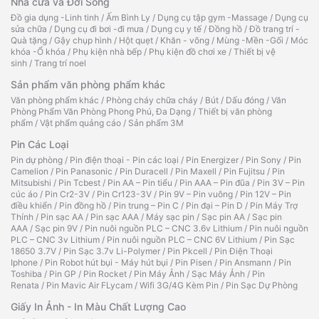
Nhà cửa và Đời Sống
Đồ gia dụng -Linh tinh
/
Ấm Bình Ly
/
Dụng cụ tập gym -Massage
/
Dụng cụ
sửa chữa
/
Dụng cụ đi bơi -đi mưa
/
Dụng cụ y tế
/
Đồng hồ
/
Đồ trang trí -
Quà tặng
/
Gậy chụp hình
/
Hột quẹt
/
Khăn - võng
/
Mùng -Mền -Gối
/
Móc
khóa -Ổ khóa
/
Phụ kiện nhà bếp
/
Phụ kiện đồ chơi xe
/
Thiết bị vệ
sinh
/
Trang trí noel
Sản phẩm văn phòng phẩm khác
Văn phòng phẩm khác
/
Phòng cháy chữa cháy
/
Bút
/
Dấu đóng
/
Văn
Phòng Phẩm Văn Phòng Phong Phú, Đa Dạng
/
Thiết bị văn phòng
phẩm
/
Vật phẩm quảng cáo
/
Sản phẩm 3M
Pin Các Loại
Pin dự phòng
/
Pin điện thoại - Pin các loại
/
Pin Energizer
/
Pin Sony
/
Pin
Camelion
/
Pin Panasonic
/
Pin Duracell
/
Pin Maxell
/
Pin Fujitsu
/
Pin
Mitsubishi
/
Pin Tcbest
/
Pin AA – Pin tiểu
/
Pin AAA – Pin đũa
/
Pin 3V – Pin
cúc áo
/
Pin Cr2-3V
/
Pin Cr123-3V
/
Pin 9V – Pin vuông
/
Pin 12V – Pin
điều khiển
/
Pin đồng hồ
/
Pin trung – Pin C
/
Pin đại – Pin D
/
Pin Máy Trợ
Thính
/
Pin sạc AA
/
Pin sạc AAA
/
Máy sạc pin
/
Sạc pin AA
/
Sạc pin
AAA
/
Sạc pin 9V
/
Pin nuôi nguồn PLC – CNC 3.6v Lithium
/
Pin nuôi nguồn
PLC – CNC 3v Lithium
/
Pin nuôi nguồn PLC – CNC 6V Lithium
/
Pin Sạc
18650 3.7V
/
Pin Sạc 3.7v Li-Polymer
/
Pin Pkcell
/
Pin Điện Thoại
Iphone
/
Pin Robot hút bụi - Máy hút bụi
/
Pin Pisen
/
Pin Ansmann
/
Pin
Toshiba
/
Pin GP
/
Pin Rocket
/
Pin Máy Ảnh
/
Sạc Máy Ảnh
/
Pin
Renata
/
Pin Mavic Air FLycam
/
Wifi 3G/4G Kèm Pin
/
Pin Sạc Dự Phòng
Giấy In Ảnh - In Màu Chất Lượng Cao