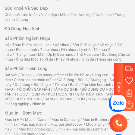
Sức Khoẻ Và Sắc Đẹp
Chăm sóc sức khỏe và sắc đẹp
/
Mỹ phẩm - làm đẹp
/
Nước hoa
/
Trang
sức - nữ trang
Đồ Dùng Học Sinh
Sản Phẩm Ngành Nhựa
Hộp Thực Phẩm Happi Lock
/
Xô Nhựa
/
Bàn Ghế Nhựa
/
Kệ nhựa
/
Giỏ
nhựa
/
Bình ca tách
/
Thau nhựa
/
Đĩa nhựa
/
Ly chén Tô nhựa 2
màu
/
Thùng nhựa
/
Mâm Úp ly Gáo nước
/
Thố Hộp cơm
/
Sọt Sóng Cần xé
nhựa
/
Ống đũa Móc áo Vỉ đá
/
Khay Vỉ nhựa
/
Bình đá
/
Hàng gia công
Sản Phẩm Thiên Long
Bút viết
/
Dụng cụ văn phòng office
/
File Bìa hồ sơ
/
Băng keo - hồ
dán
/
Chăm sóc cá nhân office
/
Quà tặng - Bút bi
/
Quà tặng - Bút
Đóng
máy
/
Quà tặng - Bút lông bi
/
Tô màu
/
Ba lô
/
Phụ kiện học sinh
/
TẬP TÔ
MÀU - TÔ CHỮ
/
SÁP NẶN
/
TẬP HỌC SINH
/
BỘ DỤNG CỤ HỌC
TẬP
/
THƯỚC - COMPA
/
KÉO HỌC SINH
/
GIẤY KIỂM TRA -NHÃN
VỞ
/
CHUỐT BÚT CHÌ
/
BẢNG HỌC SINH
/
GÔM
/
Máy in văn phòng
/
Máy
in công nghiệp
/
Nhãn in
?
Mực In - Bơm Mực
Mực in HP
/
Mực in Canon
/
Mực in Samsung
/
Mực in Brother
/
Ruy băng -
Film fax
/
Mực nạp máy in
/
Mực gói photocopy
/
Mực in phun
/
Hộp mực
máy in
/
Mực hộp photocopy
/
Linh kiện hộp mực in
/
Linh kiện máy
in
/
Linh kiện photocopy