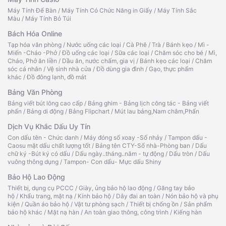
Máy Tính Để Bàn
/
Máy Tính Có Chức Năng in Giấy
/
Máy Tính Sắc
Màu
/
Máy Tính Bỏ Túi
Bách Hóa Online
Tạp hóa văn phòng
/
Nước uống các loại
/
Cà Phê
/
Trà
/
Bánh kẹo
/
Mì -
Miến -Cháo -Phở
/
Đồ uống các loại
/
Sữa các loại
/
Chăm sóc cho bé
/
Mì,
Cháo, Phở ăn liền
/
Dầu ăn, nước chấm, gia vị
/
Bánh kẹo các loại
/
Chăm
sóc cá nhân
/
Vệ sinh nhà cửa
/
Đồ dùng gia đình
/
Gạo, thực phẩm
khác
/
Đồ đông lạnh, đồ mát
Bảng Văn Phòng
Bảng viết bút lông cao cấp
/
Bảng ghim - Bảng lịch công tác - Bảng viết
phấn
/
Bảng di động
/
Bảng Flipchart
/
Mút lau bảng,Nam châm,Phấn
Dịch Vụ Khắc Dấu Uy Tín
Con dấu tên - Chức danh
/
Máy đóng số xoay -Số nhảy
/
Tampon dấu -
Caosu mặt dấu chất lượng tốt
/
Bảng tên CTY-Số nhà-Phòng ban
/
Dấu
chữ ký -Bút ký có dấu
/
Dấu ngày..tháng..năm - tự động
/
Dấu tròn
/
Dấu
vuông thông dụng
/
Tampon- Con dấu- Mực dấu Shiny
Bảo Hộ Lao Động
Thiết bị, dụng cụ PCCC
/
Giày, ủng bảo hộ lao động
/
Găng tay bảo
hộ
/
Khẩu trang, mặt nạ
/
Kính bảo hộ
/
Dây đai an toàn
/
Nón bảo hộ và phụ
kiện
/
Quần áo bảo hộ
/
Vật tư phòng sạch
/
Thiết bị chống ồn
/
Sản phẩm
bảo hộ khác
/
Mặt nạ hàn
/
An toàn giao thông, công trình
/
Kiếng hàn