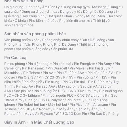
Nhà cửa và Đời Sống
Đồ gia dụng -Linh tinh
/
Ấm Bình Ly
/
Dụng cụ tập gym -Massage
/
Dụng cụ
sửa chữa
/
Dụng cụ đi bơi -đi mưa
/
Dụng cụ y tế
/
Đồng hồ
/
Đồ trang trí -
Quà tặng
/
Gậy chụp hình
/
Hột quẹt
/
Khăn - võng
/
Mùng -Mền -Gối
/
Móc
khóa -Ổ khóa
/
Phụ kiện nhà bếp
/
Phụ kiện đồ chơi xe
/
Thiết bị vệ
sinh
/
Trang trí noel
Sản phẩm văn phòng phẩm khác
Văn phòng phẩm khác
/
Phòng cháy chữa cháy
/
Bút
/
Dấu đóng
/
Văn
Phòng Phẩm Văn Phòng Phong Phú, Đa Dạng
/
Thiết bị văn phòng
phẩm
/
Vật phẩm quảng cáo
/
Sản phẩm 3M
Pin Các Loại
Pin dự phòng
/
Pin điện thoại - Pin các loại
/
Pin Energizer
/
Pin Sony
/
Pin
Camelion
/
Pin Panasonic
/
Pin Duracell
/
Pin Maxell
/
Pin Fujitsu
/
Pin
Mitsubishi
/
Pin Tcbest
/
Pin AA – Pin tiểu
/
Pin AAA – Pin đũa
/
Pin 3V – Pin
cúc áo
/
Pin Cr2-3V
/
Pin Cr123-3V
/
Pin 9V – Pin vuông
/
Pin 12V – Pin
điều khiển
/
Pin đồng hồ
/
Pin trung – Pin C
/
Pin đại – Pin D
/
Pin Máy Trợ
Thính
/
Pin sạc AA
/
Pin sạc AAA
/
Máy sạc pin
/
Sạc pin AA
/
Sạc pin
AAA
/
Sạc pin 9V
/
Pin nuôi nguồn PLC – CNC 3.6v Lithium
/
Pin nuôi nguồn
PLC – CNC 3v Lithium
/
Pin nuôi nguồn PLC – CNC 6V Lithium
/
Pin Sạc
18650 3.7V
/
Pin Sạc 3.7v Li-Polymer
/
Pin Pkcell
/
Pin Điện Thoại
Iphone
/
Pin Robot hút bụi - Máy hút bụi
/
Pin Pisen
/
Pin Ansmann
/
Pin
Toshiba
/
Pin GP
/
Pin Rocket
/
Pin Máy Ảnh
/
Sạc Máy Ảnh
/
Pin
Renata
/
Pin Mavic Air FLycam
/
Wifi 3G/4G Kèm Pin
/
Pin Sạc Dự Phòng
Giấy In Ảnh - In Màu Chất Lượng Cao