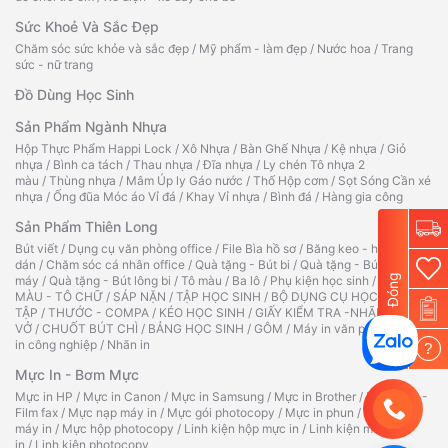
Sức Khoẻ Và Sắc Đẹp
Chăm sóc sức khỏe và sắc đẹp
/
Mỹ phẩm - làm đẹp
/
Nước hoa
/
Trang
sức - nữ trang
Đồ Dùng Học Sinh
Sản Phẩm Ngành Nhựa
Hộp Thực Phẩm Happi Lock
/
Xô Nhựa
/
Bàn Ghế Nhựa
/
Kệ nhựa
/
Giỏ
nhựa
/
Bình ca tách
/
Thau nhựa
/
Đĩa nhựa
/
Ly chén Tô nhựa 2
màu
/
Thùng nhựa
/
Mâm Úp ly Gáo nước
/
Thố Hộp cơm
/
Sọt Sóng Cần xé
nhựa
/
Ống đũa Móc áo Vỉ đá
/
Khay Vỉ nhựa
/
Bình đá
/
Hàng gia công
Sản Phẩm Thiên Long
Bút viết
/
Dụng cụ văn phòng office
/
File Bìa hồ sơ
/
Băng keo - hồ
dán
/
Chăm sóc cá nhân office
/
Quà tặng - Bút bi
/
Quà tặng - Bút
Đóng
máy
/
Quà tặng - Bút lông bi
/
Tô màu
/
Ba lô
/
Phụ kiện học sinh
/
TẬP TÔ
MÀU - TÔ CHỮ
/
SÁP NẶN
/
TẬP HỌC SINH
/
BỘ DỤNG CỤ HỌC
TẬP
/
THƯỚC - COMPA
/
KÉO HỌC SINH
/
GIẤY KIỂM TRA -NHÃN
VỞ
/
CHUỐT BÚT CHÌ
/
BẢNG HỌC SINH
/
GÔM
/
Máy in văn phòng
/
Máy
in công nghiệp
/
Nhãn in
?
Mực In - Bơm Mực
Mực in HP
/
Mực in Canon
/
Mực in Samsung
/
Mực in Brother
/
Ruy băng -
Film fax
/
Mực nạp máy in
/
Mực gói photocopy
/
Mực in phun
/
Hộp mực
máy in
/
Mực hộp photocopy
/
Linh kiện hộp mực in
/
Linh kiện máy
in
/
Linh kiện photocopy