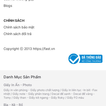
Blogs
CHÍNH SÁCH
Chính sách bảo mật
Chính sách đổi trả
Copyright ⓒ 2013
https://fast.vn
Danh Mục Sản Phẩm
Giấy In Ấn - Photo
Giấy in văn phòng - Giấy photo chất lượng
/
Giấy in liên tục -In bill -Fax
nhiệt
/
Giấy note - Giấy phân trang
/
Decal đế xanh - Decal đế vàng -
Tomy
/
Giấy than - Giấy kẽ ngang - Giấy Roky
/
Giấy FO màu
Bìa - Kệ - Rổ