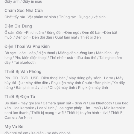
Giấy ảnh
/
Giấy in màu
Chăm Sóc Nhà Cửa
Chất tẩy rửa -Vật phẩm vệ sinh
/
Thùng rác -Dụng cụ vệ sinh
Điện Gia Dụng
Ổ cắm điện -Phích cắm
/
Bóng đèn -Đèn ngủ
/
Đèn để bàn -Đèn bắt
muỗi
/
Đèn pin - Đèn đội đầu
/
Quạt làm mát
/
Thiết bị điện
Điện Thoại Và Phụ Kiện
Bộ sạc - cóc - cáp
/
điện thoại
/
Miếng dán cường lực
/
Màn hình - ốp
lưng
/
Phụ kiện điện thoại
/
Thẻ nhớ - usb - đầu đọc thẻ
/
Tai nghe cắm
dây
/
Tai bluetooth
Thiết Bị Văn Phòng
Pin -CD -DVD -USB -Điện thoại bàn
/
Máy đóng gáy sách -Lò xo
/
Máy
hủy tài liệu -Máy đếm tiền
/
Phụ kiện máy tính Chuột -Bàn phím
/
Xe đẩy
hàng
/
Bàn phím máy tính
/
Chuột máy tính
/
Phụ kiện máy tính
Thiết Bị Điện Tử
Bộ đàm - máy ghi âm
/
Camera quan sát - định vị
/
Loa bluetooth
/
Loa kẹo
kéo - loa karaoke
/
Loa vi tính
/
Loa nghe pháp - fm - mp3
/
Mic karaoke -
card âm thanh
/
Thiết bị mạng - wifi
/
Thiết bị truyền hình - tivi
/
Thiết Bị
Camera An Ninh
Mẹ Và Bé
đồ chơi trẻ em
/
Xe điện - xe đẩy cho bé