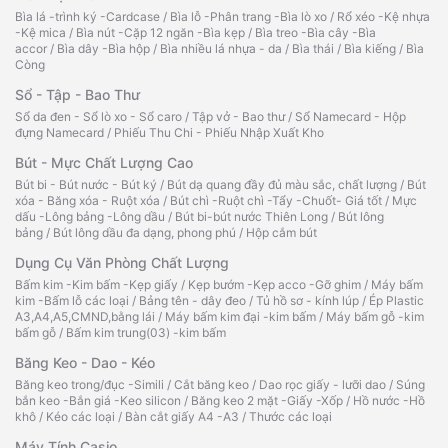
Bìa lá -trình ký -Cardcase
/
Bìa lỗ -Phân trang -Bìa lò xo
/
Rổ xéo -Kệ nhựa
-Kệ mica
/
Bìa nút -Cặp 12 ngăn -Bìa kẹp
/
Bìa treo -Bìa cây -Bìa
accor
/
Bìa dây -Bìa hộp
/
Bìa nhiều lá nhựa - da
/
Bìa thái
/
Bìa kiếng
/
Bìa
Còng
Sổ - Tập - Bao Thư
Sổ da đen - Sổ lò xo - Sổ caro
/
Tập vở - Bao thư
/
Sổ Namecard - Hộp
đựng Namecard
/
Phiếu Thu Chi - Phiếu Nhập Xuất Kho
Bút - Mực Chất Lượng Cao
Bút bi - Bút nước - Bút ký
/
Bút dạ quang đầy đủ màu sắc, chất lượng
/
Bút
xóa - Băng xóa - Ruột xóa
/
Bút chì -Ruột chì -Tẩy -Chuốt- Giá tốt
/
Mực
dấu -Lông bảng -Lông dầu
/
Bút bi-bút nước Thiên Long
/
Bút lông
bảng
/
Bút lông dầu đa dạng, phong phú
/
Hộp cắm bút
Dụng Cụ Văn Phòng Chất Lượng
Bấm kim -Kim bấm -Kẹp giấy
/
Kẹp bướm -Kẹp acco -Gỡ ghim
/
Máy bấm
kim -Bấm lỗ các loại
/
Bảng tên - dây đeo
/
Tủ hồ sơ - kính lúp
/
Ép Plastic
A3,A4,A5,CMND,bằng lái
/
Máy bấm kim đại -kim bấm
/
Máy bấm gỗ -kim
bấm gỗ
/
Bấm kim trung(03) -kim bấm
Băng Keo - Dao - Kéo
Băng keo trong/đục -Simili
/
Cắt băng keo
/
Dao rọc giấy - lưỡi dao
/
Súng
bắn keo -Bắn giá -Keo silicon
/
Băng keo 2 mặt -Giấy -Xốp
/
Hồ nước -Hồ
khô
/
Kéo các loại
/
Bàn cắt giấy A4 -A3
/
Thước các loại
Máy Tính Casio