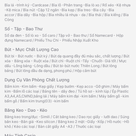
Bìa lá -trình ký -Cardcase
/
Bìa lỗ -Phân trang -Bìa lò xo
/
Rổ xéo -Kệ nhựa
-Kệ mica
/
Bìa nút -Cặp 12 ngăn -Bìa kẹp
/
Bìa treo -Bìa cây -Bìa
accor
/
Bìa dây -Bìa hộp
/
Bìa nhiều lá nhựa - da
/
Bìa thái
/
Bìa kiếng
/
Bìa
Còng
Sổ - Tập - Bao Thư
Sổ da đen - Sổ lò xo - Sổ caro
/
Tập vở - Bao thư
/
Sổ Namecard - Hộp
đựng Namecard
/
Phiếu Thu Chi - Phiếu Nhập Xuất Kho
Bút - Mực Chất Lượng Cao
Bút bi - Bút nước - Bút ký
/
Bút dạ quang đầy đủ màu sắc, chất lượng
/
Bút
xóa - Băng xóa - Ruột xóa
/
Bút chì -Ruột chì -Tẩy -Chuốt- Giá tốt
/
Mực
dấu -Lông bảng -Lông dầu
/
Bút bi-bút nước Thiên Long
/
Bút lông
bảng
/
Bút lông dầu đa dạng, phong phú
/
Hộp cắm bút
Dụng Cụ Văn Phòng Chất Lượng
Bấm kim -Kim bấm -Kẹp giấy
/
Kẹp bướm -Kẹp acco -Gỡ ghim
/
Máy bấm
kim -Bấm lỗ các loại
/
Bảng tên - dây đeo
/
Tủ hồ sơ - kính lúp
/
Ép Plastic
A3,A4,A5,CMND,bằng lái
/
Máy bấm kim đại -kim bấm
/
Máy bấm gỗ -kim
bấm gỗ
/
Bấm kim trung(03) -kim bấm
Băng Keo - Dao - Kéo
Băng keo trong/đục -Simili
/
Cắt băng keo
/
Dao rọc giấy - lưỡi dao
/
Súng
bắn keo -Bắn giá -Keo silicon
/
Băng keo 2 mặt -Giấy -Xốp
/
Hồ nước -Hồ
khô
/
Kéo các loại
/
Bàn cắt giấy A4 -A3
/
Thước các loại
Máy Tính Casio