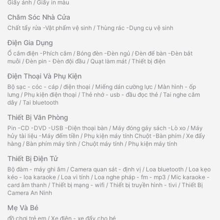
Giấy ảnh
/
Giấy in màu
Chăm Sóc Nhà Cửa
Chất tẩy rửa -Vật phẩm vệ sinh
/
Thùng rác -Dụng cụ vệ sinh
Điện Gia Dụng
Ổ cắm điện -Phích cắm
/
Bóng đèn -Đèn ngủ
/
Đèn để bàn -Đèn bắt
muỗi
/
Đèn pin - Đèn đội đầu
/
Quạt làm mát
/
Thiết bị điện
Điện Thoại Và Phụ Kiện
Bộ sạc - cóc - cáp
/
điện thoại
/
Miếng dán cường lực
/
Màn hình - ốp
lưng
/
Phụ kiện điện thoại
/
Thẻ nhớ - usb - đầu đọc thẻ
/
Tai nghe cắm
dây
/
Tai bluetooth
Thiết Bị Văn Phòng
Pin -CD -DVD -USB -Điện thoại bàn
/
Máy đóng gáy sách -Lò xo
/
Máy
hủy tài liệu -Máy đếm tiền
/
Phụ kiện máy tính Chuột -Bàn phím
/
Xe đẩy
hàng
/
Bàn phím máy tính
/
Chuột máy tính
/
Phụ kiện máy tính
Thiết Bị Điện Tử
Bộ đàm - máy ghi âm
/
Camera quan sát - định vị
/
Loa bluetooth
/
Loa kẹo
kéo - loa karaoke
/
Loa vi tính
/
Loa nghe pháp - fm - mp3
/
Mic karaoke -
card âm thanh
/
Thiết bị mạng - wifi
/
Thiết bị truyền hình - tivi
/
Thiết Bị
Camera An Ninh
Mẹ Và Bé
đồ chơi trẻ em
/
Xe điện - xe đẩy cho bé