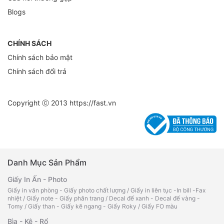
Blogs
CHÍNH SÁCH
Chính sách bảo mật
Chính sách đổi trả
Copyright ⓒ 2013
https://fast.vn
Danh Mục Sản Phẩm
Giấy In Ấn - Photo
Giấy in văn phòng - Giấy photo chất lượng
/
Giấy in liên tục -In bill -Fax
nhiệt
/
Giấy note - Giấy phân trang
/
Decal đế xanh - Decal đế vàng -
Tomy
/
Giấy than - Giấy kẽ ngang - Giấy Roky
/
Giấy FO màu
Bìa - Kệ - Rổ