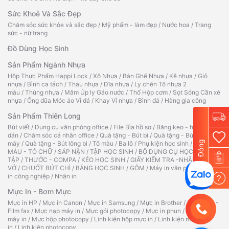
Sức Khoẻ Và Sắc Đẹp
Chăm sóc sức khỏe và sắc đẹp
/
Mỹ phẩm - làm đẹp
/
Nước hoa
/
Trang
sức - nữ trang
Đồ Dùng Học Sinh
Sản Phẩm Ngành Nhựa
Hộp Thực Phẩm Happi Lock
/
Xô Nhựa
/
Bàn Ghế Nhựa
/
Kệ nhựa
/
Giỏ
nhựa
/
Bình ca tách
/
Thau nhựa
/
Đĩa nhựa
/
Ly chén Tô nhựa 2
màu
/
Thùng nhựa
/
Mâm Úp ly Gáo nước
/
Thố Hộp cơm
/
Sọt Sóng Cần xé
nhựa
/
Ống đũa Móc áo Vỉ đá
/
Khay Vỉ nhựa
/
Bình đá
/
Hàng gia công
Sản Phẩm Thiên Long
Bút viết
/
Dụng cụ văn phòng office
/
File Bìa hồ sơ
/
Băng keo - hồ
dán
/
Chăm sóc cá nhân office
/
Quà tặng - Bút bi
/
Quà tặng - Bút
Đóng
máy
/
Quà tặng - Bút lông bi
/
Tô màu
/
Ba lô
/
Phụ kiện học sinh
/
TẬP TÔ
MÀU - TÔ CHỮ
/
SÁP NẶN
/
TẬP HỌC SINH
/
BỘ DỤNG CỤ HỌC
TẬP
/
THƯỚC - COMPA
/
KÉO HỌC SINH
/
GIẤY KIỂM TRA -NHÃN
VỞ
/
CHUỐT BÚT CHÌ
/
BẢNG HỌC SINH
/
GÔM
/
Máy in văn phòng
/
Máy
in công nghiệp
/
Nhãn in
?
Mực In - Bơm Mực
Mực in HP
/
Mực in Canon
/
Mực in Samsung
/
Mực in Brother
/
Ruy băng -
Film fax
/
Mực nạp máy in
/
Mực gói photocopy
/
Mực in phun
/
Hộp mực
máy in
/
Mực hộp photocopy
/
Linh kiện hộp mực in
/
Linh kiện máy
in
/
Linh kiện photocopy