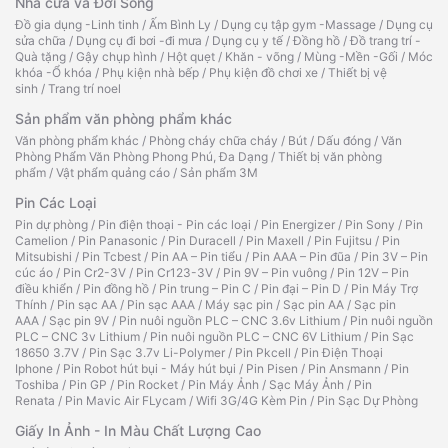
Nhà cửa và Đời Sống
Đồ gia dụng -Linh tinh
/
Ấm Bình Ly
/
Dụng cụ tập gym -Massage
/
Dụng cụ
sửa chữa
/
Dụng cụ đi bơi -đi mưa
/
Dụng cụ y tế
/
Đồng hồ
/
Đồ trang trí -
Quà tặng
/
Gậy chụp hình
/
Hột quẹt
/
Khăn - võng
/
Mùng -Mền -Gối
/
Móc
khóa -Ổ khóa
/
Phụ kiện nhà bếp
/
Phụ kiện đồ chơi xe
/
Thiết bị vệ
sinh
/
Trang trí noel
Sản phẩm văn phòng phẩm khác
Văn phòng phẩm khác
/
Phòng cháy chữa cháy
/
Bút
/
Dấu đóng
/
Văn
Phòng Phẩm Văn Phòng Phong Phú, Đa Dạng
/
Thiết bị văn phòng
phẩm
/
Vật phẩm quảng cáo
/
Sản phẩm 3M
Pin Các Loại
Pin dự phòng
/
Pin điện thoại - Pin các loại
/
Pin Energizer
/
Pin Sony
/
Pin
Camelion
/
Pin Panasonic
/
Pin Duracell
/
Pin Maxell
/
Pin Fujitsu
/
Pin
Mitsubishi
/
Pin Tcbest
/
Pin AA – Pin tiểu
/
Pin AAA – Pin đũa
/
Pin 3V – Pin
cúc áo
/
Pin Cr2-3V
/
Pin Cr123-3V
/
Pin 9V – Pin vuông
/
Pin 12V – Pin
điều khiển
/
Pin đồng hồ
/
Pin trung – Pin C
/
Pin đại – Pin D
/
Pin Máy Trợ
Thính
/
Pin sạc AA
/
Pin sạc AAA
/
Máy sạc pin
/
Sạc pin AA
/
Sạc pin
AAA
/
Sạc pin 9V
/
Pin nuôi nguồn PLC – CNC 3.6v Lithium
/
Pin nuôi nguồn
PLC – CNC 3v Lithium
/
Pin nuôi nguồn PLC – CNC 6V Lithium
/
Pin Sạc
18650 3.7V
/
Pin Sạc 3.7v Li-Polymer
/
Pin Pkcell
/
Pin Điện Thoại
Iphone
/
Pin Robot hút bụi - Máy hút bụi
/
Pin Pisen
/
Pin Ansmann
/
Pin
Toshiba
/
Pin GP
/
Pin Rocket
/
Pin Máy Ảnh
/
Sạc Máy Ảnh
/
Pin
Renata
/
Pin Mavic Air FLycam
/
Wifi 3G/4G Kèm Pin
/
Pin Sạc Dự Phòng
Giấy In Ảnh - In Màu Chất Lượng Cao