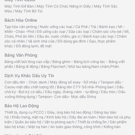
Máy Tính Để Bàn
/
Máy Tính Có Chức Năng in Giấy
/
Máy Tính Sắc
Màu
/
Máy Tính Bỏ Túi
Bách Hóa Online
Tạp hóa văn phòng
/
Nước uống các loại
/
Cà Phê
/
Trà
/
Bánh kẹo
/
Mì -
Miến -Cháo -Phở
/
Đồ uống các loại
/
Sữa các loại
/
Chăm sóc cho bé
/
Mì,
Cháo, Phở ăn liền
/
Dầu ăn, nước chấm, gia vị
/
Bánh kẹo các loại
/
Chăm
sóc cá nhân
/
Vệ sinh nhà cửa
/
Đồ dùng gia đình
/
Gạo, thực phẩm
khác
/
Đồ đông lạnh, đồ mát
Bảng Văn Phòng
Bảng viết bút lông cao cấp
/
Bảng ghim - Bảng lịch công tác - Bảng viết
phấn
/
Bảng di động
/
Bảng Flipchart
/
Mút lau bảng,Nam châm,Phấn
Dịch Vụ Khắc Dấu Uy Tín
Con dấu tên - Chức danh
/
Máy đóng số xoay -Số nhảy
/
Tampon dấu -
Caosu mặt dấu chất lượng tốt
/
Bảng tên CTY-Số nhà-Phòng ban
/
Dấu
chữ ký -Bút ký có dấu
/
Dấu ngày..tháng..năm - tự động
/
Dấu tròn
/
Dấu
vuông thông dụng
/
Tampon- Con dấu- Mực dấu Shiny
Bảo Hộ Lao Động
Thiết bị, dụng cụ PCCC
/
Giày, ủng bảo hộ lao động
/
Găng tay bảo
hộ
/
Khẩu trang, mặt nạ
/
Kính bảo hộ
/
Dây đai an toàn
/
Nón bảo hộ và phụ
kiện
/
Quần áo bảo hộ
/
Vật tư phòng sạch
/
Thiết bị chống ồn
/
Sản phẩm
bảo hộ khác
/
Mặt nạ hàn
/
An toàn giao thông, công trình
/
Kiếng hàn