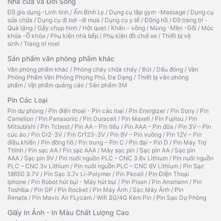
Nhà cửa và Đời Sống
Đồ gia dụng -Linh tinh
/
Ấm Bình Ly
/
Dụng cụ tập gym -Massage
/
Dụng cụ
sửa chữa
/
Dụng cụ đi bơi -đi mưa
/
Dụng cụ y tế
/
Đồng hồ
/
Đồ trang trí -
Quà tặng
/
Gậy chụp hình
/
Hột quẹt
/
Khăn - võng
/
Mùng -Mền -Gối
/
Móc
khóa -Ổ khóa
/
Phụ kiện nhà bếp
/
Phụ kiện đồ chơi xe
/
Thiết bị vệ
sinh
/
Trang trí noel
Sản phẩm văn phòng phẩm khác
Văn phòng phẩm khác
/
Phòng cháy chữa cháy
/
Bút
/
Dấu đóng
/
Văn
Phòng Phẩm Văn Phòng Phong Phú, Đa Dạng
/
Thiết bị văn phòng
phẩm
/
Vật phẩm quảng cáo
/
Sản phẩm 3M
Pin Các Loại
Pin dự phòng
/
Pin điện thoại - Pin các loại
/
Pin Energizer
/
Pin Sony
/
Pin
Camelion
/
Pin Panasonic
/
Pin Duracell
/
Pin Maxell
/
Pin Fujitsu
/
Pin
Mitsubishi
/
Pin Tcbest
/
Pin AA – Pin tiểu
/
Pin AAA – Pin đũa
/
Pin 3V – Pin
cúc áo
/
Pin Cr2-3V
/
Pin Cr123-3V
/
Pin 9V – Pin vuông
/
Pin 12V – Pin
điều khiển
/
Pin đồng hồ
/
Pin trung – Pin C
/
Pin đại – Pin D
/
Pin Máy Trợ
Thính
/
Pin sạc AA
/
Pin sạc AAA
/
Máy sạc pin
/
Sạc pin AA
/
Sạc pin
AAA
/
Sạc pin 9V
/
Pin nuôi nguồn PLC – CNC 3.6v Lithium
/
Pin nuôi nguồn
PLC – CNC 3v Lithium
/
Pin nuôi nguồn PLC – CNC 6V Lithium
/
Pin Sạc
18650 3.7V
/
Pin Sạc 3.7v Li-Polymer
/
Pin Pkcell
/
Pin Điện Thoại
Iphone
/
Pin Robot hút bụi - Máy hút bụi
/
Pin Pisen
/
Pin Ansmann
/
Pin
Toshiba
/
Pin GP
/
Pin Rocket
/
Pin Máy Ảnh
/
Sạc Máy Ảnh
/
Pin
Renata
/
Pin Mavic Air FLycam
/
Wifi 3G/4G Kèm Pin
/
Pin Sạc Dự Phòng
Giấy In Ảnh - In Màu Chất Lượng Cao