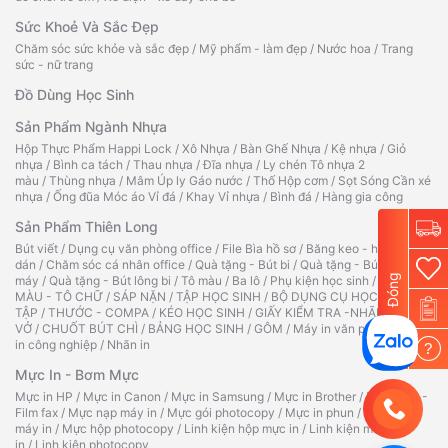
Sức Khoẻ Và Sắc Đẹp
Chăm sóc sức khỏe và sắc đẹp
/
Mỹ phẩm - làm đẹp
/
Nước hoa
/
Trang
sức - nữ trang
Đồ Dùng Học Sinh
Sản Phẩm Ngành Nhựa
Hộp Thực Phẩm Happi Lock
/
Xô Nhựa
/
Bàn Ghế Nhựa
/
Kệ nhựa
/
Giỏ
nhựa
/
Bình ca tách
/
Thau nhựa
/
Đĩa nhựa
/
Ly chén Tô nhựa 2
màu
/
Thùng nhựa
/
Mâm Úp ly Gáo nước
/
Thố Hộp cơm
/
Sọt Sóng Cần xé
nhựa
/
Ống đũa Móc áo Vỉ đá
/
Khay Vỉ nhựa
/
Bình đá
/
Hàng gia công
Sản Phẩm Thiên Long
Bút viết
/
Dụng cụ văn phòng office
/
File Bìa hồ sơ
/
Băng keo - hồ
dán
/
Chăm sóc cá nhân office
/
Quà tặng - Bút bi
/
Quà tặng - Bút
Đóng
máy
/
Quà tặng - Bút lông bi
/
Tô màu
/
Ba lô
/
Phụ kiện học sinh
/
TẬP TÔ
MÀU - TÔ CHỮ
/
SÁP NẶN
/
TẬP HỌC SINH
/
BỘ DỤNG CỤ HỌC
TẬP
/
THƯỚC - COMPA
/
KÉO HỌC SINH
/
GIẤY KIỂM TRA -NHÃN
VỞ
/
CHUỐT BÚT CHÌ
/
BẢNG HỌC SINH
/
GÔM
/
Máy in văn phòng
/
Máy
in công nghiệp
/
Nhãn in
?
Mực In - Bơm Mực
Mực in HP
/
Mực in Canon
/
Mực in Samsung
/
Mực in Brother
/
Ruy băng -
Film fax
/
Mực nạp máy in
/
Mực gói photocopy
/
Mực in phun
/
Hộp mực
máy in
/
Mực hộp photocopy
/
Linh kiện hộp mực in
/
Linh kiện máy
in
/
Linh kiện photocopy