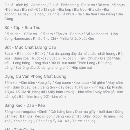
Bìa lá -trình ký -Cardcase
/
Bìa lỗ -Phân trang -Bìa lò xo
/
Rổ xéo -Kệ nhựa
-Kệ mica
/
Bìa nút -Cặp 12 ngăn -Bìa kẹp
/
Bìa treo -Bìa cây -Bìa
accor
/
Bìa dây -Bìa hộp
/
Bìa nhiều lá nhựa - da
/
Bìa thái
/
Bìa kiếng
/
Bìa
Còng
Sổ - Tập - Bao Thư
Sổ da đen - Sổ lò xo - Sổ caro
/
Tập vở - Bao thư
/
Sổ Namecard - Hộp
đựng Namecard
/
Phiếu Thu Chi - Phiếu Nhập Xuất Kho
Bút - Mực Chất Lượng Cao
Bút bi - Bút nước - Bút ký
/
Bút dạ quang đầy đủ màu sắc, chất lượng
/
Bút
xóa - Băng xóa - Ruột xóa
/
Bút chì -Ruột chì -Tẩy -Chuốt- Giá tốt
/
Mực
dấu -Lông bảng -Lông dầu
/
Bút bi-bút nước Thiên Long
/
Bút lông
bảng
/
Bút lông dầu đa dạng, phong phú
/
Hộp cắm bút
Dụng Cụ Văn Phòng Chất Lượng
Bấm kim -Kim bấm -Kẹp giấy
/
Kẹp bướm -Kẹp acco -Gỡ ghim
/
Máy bấm
kim -Bấm lỗ các loại
/
Bảng tên - dây đeo
/
Tủ hồ sơ - kính lúp
/
Ép Plastic
A3,A4,A5,CMND,bằng lái
/
Máy bấm kim đại -kim bấm
/
Máy bấm gỗ -kim
bấm gỗ
/
Bấm kim trung(03) -kim bấm
Băng Keo - Dao - Kéo
Băng keo trong/đục -Simili
/
Cắt băng keo
/
Dao rọc giấy - lưỡi dao
/
Súng
bắn keo -Bắn giá -Keo silicon
/
Băng keo 2 mặt -Giấy -Xốp
/
Hồ nước -Hồ
khô
/
Kéo các loại
/
Bàn cắt giấy A4 -A3
/
Thước các loại
Máy Tính Casio