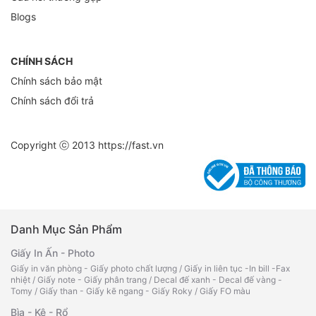
Blogs
CHÍNH SÁCH
Chính sách bảo mật
Chính sách đổi trả
Copyright ⓒ 2013
https://fast.vn
Danh Mục Sản Phẩm
Giấy In Ấn - Photo
Giấy in văn phòng - Giấy photo chất lượng
/
Giấy in liên tục -In bill -Fax
nhiệt
/
Giấy note - Giấy phân trang
/
Decal đế xanh - Decal đế vàng -
Tomy
/
Giấy than - Giấy kẽ ngang - Giấy Roky
/
Giấy FO màu
Bìa - Kệ - Rổ