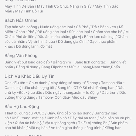
Máy Tính Để Bàn
/
Máy Tính Có Chức Năng in Giấy
/
Máy Tính Sắc
Màu
/
Máy Tính Bỏ Túi
Bách Hóa Online
Tạp hóa văn phòng
/
Nước uống các loại
/
Cà Phê
/
Trà
/
Bánh kẹo
/
Mì -
Miến -Cháo -Phở
/
Đồ uống các loại
/
Sữa các loại
/
Chăm sóc cho bé
/
Mì,
Cháo, Phở ăn liền
/
Dầu ăn, nước chấm, gia vị
/
Bánh kẹo các loại
/
Chăm
sóc cá nhân
/
Vệ sinh nhà cửa
/
Đồ dùng gia đình
/
Gạo, thực phẩm
khác
/
Đồ đông lạnh, đồ mát
Bảng Văn Phòng
Bảng viết bút lông cao cấp
/
Bảng ghim - Bảng lịch công tác - Bảng viết
phấn
/
Bảng di động
/
Bảng Flipchart
/
Mút lau bảng,Nam châm,Phấn
Dịch Vụ Khắc Dấu Uy Tín
Con dấu tên - Chức danh
/
Máy đóng số xoay -Số nhảy
/
Tampon dấu -
Caosu mặt dấu chất lượng tốt
/
Bảng tên CTY-Số nhà-Phòng ban
/
Dấu
chữ ký -Bút ký có dấu
/
Dấu ngày..tháng..năm - tự động
/
Dấu tròn
/
Dấu
vuông thông dụng
/
Tampon- Con dấu- Mực dấu Shiny
Bảo Hộ Lao Động
Thiết bị, dụng cụ PCCC
/
Giày, ủng bảo hộ lao động
/
Găng tay bảo
hộ
/
Khẩu trang, mặt nạ
/
Kính bảo hộ
/
Dây đai an toàn
/
Nón bảo hộ và phụ
kiện
/
Quần áo bảo hộ
/
Vật tư phòng sạch
/
Thiết bị chống ồn
/
Sản phẩm
bảo hộ khác
/
Mặt nạ hàn
/
An toàn giao thông, công trình
/
Kiếng hàn