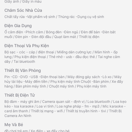
Giấy ảnh
/
Giấy in màu
Chăm Sóc Nhà Cửa
Chất tẩy rửa -Vật phẩm vệ sinh
/
Thùng rác -Dụng cụ vệ sinh
Điện Gia Dụng
Ổ cắm điện -Phích cắm
/
Bóng đèn -Đèn ngủ
/
Đèn để bàn -Đèn bắt
muỗi
/
Đèn pin - Đèn đội đầu
/
Quạt làm mát
/
Thiết bị điện
Điện Thoại Và Phụ Kiện
Bộ sạc - cóc - cáp
/
điện thoại
/
Miếng dán cường lực
/
Màn hình - ốp
lưng
/
Phụ kiện điện thoại
/
Thẻ nhớ - usb - đầu đọc thẻ
/
Tai nghe cắm
dây
/
Tai bluetooth
Thiết Bị Văn Phòng
Pin -CD -DVD -USB -Điện thoại bàn
/
Máy đóng gáy sách -Lò xo
/
Máy
hủy tài liệu -Máy đếm tiền
/
Phụ kiện máy tính Chuột -Bàn phím
/
Xe đẩy
hàng
/
Bàn phím máy tính
/
Chuột máy tính
/
Phụ kiện máy tính
Thiết Bị Điện Tử
Bộ đàm - máy ghi âm
/
Camera quan sát - định vị
/
Loa bluetooth
/
Loa kẹo
kéo - loa karaoke
/
Loa vi tính
/
Loa nghe pháp - fm - mp3
/
Mic karaoke -
card âm thanh
/
Thiết bị mạng - wifi
/
Thiết bị truyền hình - tivi
/
Thiết Bị
Camera An Ninh
Mẹ Và Bé
đồ chơi trẻ em
/
Xe điện - xe đẩy cho bé