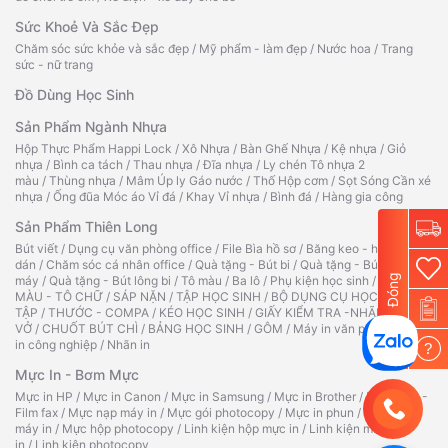
Sức Khoẻ Và Sắc Đẹp
Chăm sóc sức khỏe và sắc đẹp
/
Mỹ phẩm - làm đẹp
/
Nước hoa
/
Trang
sức - nữ trang
Đồ Dùng Học Sinh
Sản Phẩm Ngành Nhựa
Hộp Thực Phẩm Happi Lock
/
Xô Nhựa
/
Bàn Ghế Nhựa
/
Kệ nhựa
/
Giỏ
nhựa
/
Bình ca tách
/
Thau nhựa
/
Đĩa nhựa
/
Ly chén Tô nhựa 2
màu
/
Thùng nhựa
/
Mâm Úp ly Gáo nước
/
Thố Hộp cơm
/
Sọt Sóng Cần xé
nhựa
/
Ống đũa Móc áo Vỉ đá
/
Khay Vỉ nhựa
/
Bình đá
/
Hàng gia công
Sản Phẩm Thiên Long
Bút viết
/
Dụng cụ văn phòng office
/
File Bìa hồ sơ
/
Băng keo - hồ
dán
/
Chăm sóc cá nhân office
/
Quà tặng - Bút bi
/
Quà tặng - Bút
Đóng
máy
/
Quà tặng - Bút lông bi
/
Tô màu
/
Ba lô
/
Phụ kiện học sinh
/
TẬP TÔ
MÀU - TÔ CHỮ
/
SÁP NẶN
/
TẬP HỌC SINH
/
BỘ DỤNG CỤ HỌC
TẬP
/
THƯỚC - COMPA
/
KÉO HỌC SINH
/
GIẤY KIỂM TRA -NHÃN
VỞ
/
CHUỐT BÚT CHÌ
/
BẢNG HỌC SINH
/
GÔM
/
Máy in văn phòng
/
Máy
in công nghiệp
/
Nhãn in
?
Mực In - Bơm Mực
Mực in HP
/
Mực in Canon
/
Mực in Samsung
/
Mực in Brother
/
Ruy băng -
Film fax
/
Mực nạp máy in
/
Mực gói photocopy
/
Mực in phun
/
Hộp mực
máy in
/
Mực hộp photocopy
/
Linh kiện hộp mực in
/
Linh kiện máy
in
/
Linh kiện photocopy