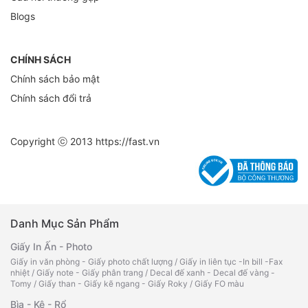
Blogs
CHÍNH SÁCH
Chính sách bảo mật
Chính sách đổi trả
Copyright ⓒ 2013
https://fast.vn
Danh Mục Sản Phẩm
Giấy In Ấn - Photo
Giấy in văn phòng - Giấy photo chất lượng
/
Giấy in liên tục -In bill -Fax
nhiệt
/
Giấy note - Giấy phân trang
/
Decal đế xanh - Decal đế vàng -
Tomy
/
Giấy than - Giấy kẽ ngang - Giấy Roky
/
Giấy FO màu
Bìa - Kệ - Rổ