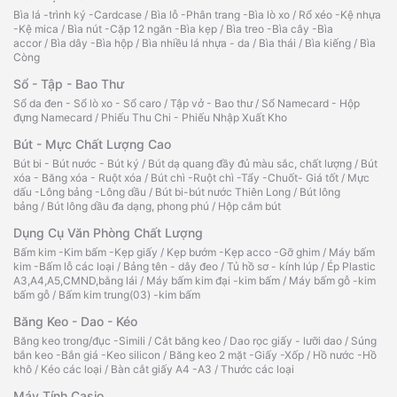
Bìa lá -trình ký -Cardcase
/
Bìa lỗ -Phân trang -Bìa lò xo
/
Rổ xéo -Kệ nhựa
-Kệ mica
/
Bìa nút -Cặp 12 ngăn -Bìa kẹp
/
Bìa treo -Bìa cây -Bìa
accor
/
Bìa dây -Bìa hộp
/
Bìa nhiều lá nhựa - da
/
Bìa thái
/
Bìa kiếng
/
Bìa
Còng
Sổ - Tập - Bao Thư
Sổ da đen - Sổ lò xo - Sổ caro
/
Tập vở - Bao thư
/
Sổ Namecard - Hộp
đựng Namecard
/
Phiếu Thu Chi - Phiếu Nhập Xuất Kho
Bút - Mực Chất Lượng Cao
Bút bi - Bút nước - Bút ký
/
Bút dạ quang đầy đủ màu sắc, chất lượng
/
Bút
xóa - Băng xóa - Ruột xóa
/
Bút chì -Ruột chì -Tẩy -Chuốt- Giá tốt
/
Mực
dấu -Lông bảng -Lông dầu
/
Bút bi-bút nước Thiên Long
/
Bút lông
bảng
/
Bút lông dầu đa dạng, phong phú
/
Hộp cắm bút
Dụng Cụ Văn Phòng Chất Lượng
Bấm kim -Kim bấm -Kẹp giấy
/
Kẹp bướm -Kẹp acco -Gỡ ghim
/
Máy bấm
kim -Bấm lỗ các loại
/
Bảng tên - dây đeo
/
Tủ hồ sơ - kính lúp
/
Ép Plastic
A3,A4,A5,CMND,bằng lái
/
Máy bấm kim đại -kim bấm
/
Máy bấm gỗ -kim
bấm gỗ
/
Bấm kim trung(03) -kim bấm
Băng Keo - Dao - Kéo
Băng keo trong/đục -Simili
/
Cắt băng keo
/
Dao rọc giấy - lưỡi dao
/
Súng
bắn keo -Bắn giá -Keo silicon
/
Băng keo 2 mặt -Giấy -Xốp
/
Hồ nước -Hồ
khô
/
Kéo các loại
/
Bàn cắt giấy A4 -A3
/
Thước các loại
Máy Tính Casio