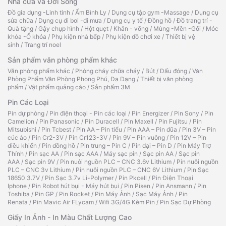
Nhà cửa và Đời Sống
Đồ gia dụng -Linh tinh
/
Ấm Bình Ly
/
Dụng cụ tập gym -Massage
/
Dụng cụ
sửa chữa
/
Dụng cụ đi bơi -đi mưa
/
Dụng cụ y tế
/
Đồng hồ
/
Đồ trang trí -
Quà tặng
/
Gậy chụp hình
/
Hột quẹt
/
Khăn - võng
/
Mùng -Mền -Gối
/
Móc
khóa -Ổ khóa
/
Phụ kiện nhà bếp
/
Phụ kiện đồ chơi xe
/
Thiết bị vệ
sinh
/
Trang trí noel
Sản phẩm văn phòng phẩm khác
Văn phòng phẩm khác
/
Phòng cháy chữa cháy
/
Bút
/
Dấu đóng
/
Văn
Phòng Phẩm Văn Phòng Phong Phú, Đa Dạng
/
Thiết bị văn phòng
phẩm
/
Vật phẩm quảng cáo
/
Sản phẩm 3M
Pin Các Loại
Pin dự phòng
/
Pin điện thoại - Pin các loại
/
Pin Energizer
/
Pin Sony
/
Pin
Camelion
/
Pin Panasonic
/
Pin Duracell
/
Pin Maxell
/
Pin Fujitsu
/
Pin
Mitsubishi
/
Pin Tcbest
/
Pin AA – Pin tiểu
/
Pin AAA – Pin đũa
/
Pin 3V – Pin
cúc áo
/
Pin Cr2-3V
/
Pin Cr123-3V
/
Pin 9V – Pin vuông
/
Pin 12V – Pin
điều khiển
/
Pin đồng hồ
/
Pin trung – Pin C
/
Pin đại – Pin D
/
Pin Máy Trợ
Thính
/
Pin sạc AA
/
Pin sạc AAA
/
Máy sạc pin
/
Sạc pin AA
/
Sạc pin
AAA
/
Sạc pin 9V
/
Pin nuôi nguồn PLC – CNC 3.6v Lithium
/
Pin nuôi nguồn
PLC – CNC 3v Lithium
/
Pin nuôi nguồn PLC – CNC 6V Lithium
/
Pin Sạc
18650 3.7V
/
Pin Sạc 3.7v Li-Polymer
/
Pin Pkcell
/
Pin Điện Thoại
Iphone
/
Pin Robot hút bụi - Máy hút bụi
/
Pin Pisen
/
Pin Ansmann
/
Pin
Toshiba
/
Pin GP
/
Pin Rocket
/
Pin Máy Ảnh
/
Sạc Máy Ảnh
/
Pin
Renata
/
Pin Mavic Air FLycam
/
Wifi 3G/4G Kèm Pin
/
Pin Sạc Dự Phòng
Giấy In Ảnh - In Màu Chất Lượng Cao