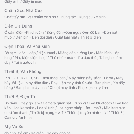
Giấy ảnh
/
Giấy in màu
Chăm Sóc Nhà Cửa
Chất tẩy rửa -Vật phẩm vệ sinh
/
Thùng rác -Dụng cụ vệ sinh
Điện Gia Dụng
Ổ cắm điện -Phích cắm
/
Bóng đèn -Đèn ngủ
/
Đèn để bàn -Đèn bắt
muỗi
/
Đèn pin - Đèn đội đầu
/
Quạt làm mát
/
Thiết bị điện
Điện Thoại Và Phụ Kiện
Bộ sạc - cóc - cáp
/
điện thoại
/
Miếng dán cường lực
/
Màn hình - ốp
lưng
/
Phụ kiện điện thoại
/
Thẻ nhớ - usb - đầu đọc thẻ
/
Tai nghe cắm
dây
/
Tai bluetooth
Thiết Bị Văn Phòng
Pin -CD -DVD -USB -Điện thoại bàn
/
Máy đóng gáy sách -Lò xo
/
Máy
hủy tài liệu -Máy đếm tiền
/
Phụ kiện máy tính Chuột -Bàn phím
/
Xe đẩy
hàng
/
Bàn phím máy tính
/
Chuột máy tính
/
Phụ kiện máy tính
Thiết Bị Điện Tử
Bộ đàm - máy ghi âm
/
Camera quan sát - định vị
/
Loa bluetooth
/
Loa kẹo
kéo - loa karaoke
/
Loa vi tính
/
Loa nghe pháp - fm - mp3
/
Mic karaoke -
card âm thanh
/
Thiết bị mạng - wifi
/
Thiết bị truyền hình - tivi
/
Thiết Bị
Camera An Ninh
Mẹ Và Bé
đồ chơi trẻ em
/
Xe điện - xe đẩy cho bé