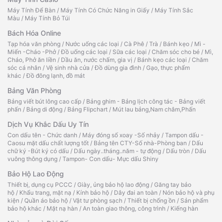
Máy Tính Để Bàn
/
Máy Tính Có Chức Năng in Giấy
/
Máy Tính Sắc
Màu
/
Máy Tính Bỏ Túi
Bách Hóa Online
Tạp hóa văn phòng
/
Nước uống các loại
/
Cà Phê
/
Trà
/
Bánh kẹo
/
Mì -
Miến -Cháo -Phở
/
Đồ uống các loại
/
Sữa các loại
/
Chăm sóc cho bé
/
Mì,
Cháo, Phở ăn liền
/
Dầu ăn, nước chấm, gia vị
/
Bánh kẹo các loại
/
Chăm
sóc cá nhân
/
Vệ sinh nhà cửa
/
Đồ dùng gia đình
/
Gạo, thực phẩm
khác
/
Đồ đông lạnh, đồ mát
Bảng Văn Phòng
Bảng viết bút lông cao cấp
/
Bảng ghim - Bảng lịch công tác - Bảng viết
phấn
/
Bảng di động
/
Bảng Flipchart
/
Mút lau bảng,Nam châm,Phấn
Dịch Vụ Khắc Dấu Uy Tín
Con dấu tên - Chức danh
/
Máy đóng số xoay -Số nhảy
/
Tampon dấu -
Caosu mặt dấu chất lượng tốt
/
Bảng tên CTY-Số nhà-Phòng ban
/
Dấu
chữ ký -Bút ký có dấu
/
Dấu ngày..tháng..năm - tự động
/
Dấu tròn
/
Dấu
vuông thông dụng
/
Tampon- Con dấu- Mực dấu Shiny
Bảo Hộ Lao Động
Thiết bị, dụng cụ PCCC
/
Giày, ủng bảo hộ lao động
/
Găng tay bảo
hộ
/
Khẩu trang, mặt nạ
/
Kính bảo hộ
/
Dây đai an toàn
/
Nón bảo hộ và phụ
kiện
/
Quần áo bảo hộ
/
Vật tư phòng sạch
/
Thiết bị chống ồn
/
Sản phẩm
bảo hộ khác
/
Mặt nạ hàn
/
An toàn giao thông, công trình
/
Kiếng hàn