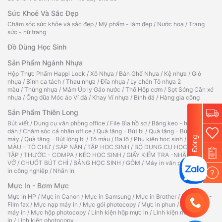
Sức Khoẻ Và Sắc Đẹp
Chăm sóc sức khỏe và sắc đẹp
/
Mỹ phẩm - làm đẹp
/
Nước hoa
/
Trang
sức - nữ trang
Đồ Dùng Học Sinh
Sản Phẩm Ngành Nhựa
Hộp Thực Phẩm Happi Lock
/
Xô Nhựa
/
Bàn Ghế Nhựa
/
Kệ nhựa
/
Giỏ
nhựa
/
Bình ca tách
/
Thau nhựa
/
Đĩa nhựa
/
Ly chén Tô nhựa 2
màu
/
Thùng nhựa
/
Mâm Úp ly Gáo nước
/
Thố Hộp cơm
/
Sọt Sóng Cần xé
nhựa
/
Ống đũa Móc áo Vỉ đá
/
Khay Vỉ nhựa
/
Bình đá
/
Hàng gia công
Sản Phẩm Thiên Long
Bút viết
/
Dụng cụ văn phòng office
/
File Bìa hồ sơ
/
Băng keo - hồ
dán
/
Chăm sóc cá nhân office
/
Quà tặng - Bút bi
/
Quà tặng - Bút
Đóng
máy
/
Quà tặng - Bút lông bi
/
Tô màu
/
Ba lô
/
Phụ kiện học sinh
/
TẬP TÔ
MÀU - TÔ CHỮ
/
SÁP NẶN
/
TẬP HỌC SINH
/
BỘ DỤNG CỤ HỌC
TẬP
/
THƯỚC - COMPA
/
KÉO HỌC SINH
/
GIẤY KIỂM TRA -NHÃN
VỞ
/
CHUỐT BÚT CHÌ
/
BẢNG HỌC SINH
/
GÔM
/
Máy in văn phòng
/
Máy
in công nghiệp
/
Nhãn in
?
Mực In - Bơm Mực
Mực in HP
/
Mực in Canon
/
Mực in Samsung
/
Mực in Brother
/
Ruy băng -
Film fax
/
Mực nạp máy in
/
Mực gói photocopy
/
Mực in phun
/
Hộp mực
máy in
/
Mực hộp photocopy
/
Linh kiện hộp mực in
/
Linh kiện máy
in
/
Linh kiện photocopy