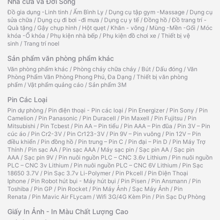
Nhà cửa và Đời Sống
Đồ gia dụng -Linh tinh
/
Ấm Bình Ly
/
Dụng cụ tập gym -Massage
/
Dụng cụ
sửa chữa
/
Dụng cụ đi bơi -đi mưa
/
Dụng cụ y tế
/
Đồng hồ
/
Đồ trang trí -
Quà tặng
/
Gậy chụp hình
/
Hột quẹt
/
Khăn - võng
/
Mùng -Mền -Gối
/
Móc
khóa -Ổ khóa
/
Phụ kiện nhà bếp
/
Phụ kiện đồ chơi xe
/
Thiết bị vệ
sinh
/
Trang trí noel
Sản phẩm văn phòng phẩm khác
Văn phòng phẩm khác
/
Phòng cháy chữa cháy
/
Bút
/
Dấu đóng
/
Văn
Phòng Phẩm Văn Phòng Phong Phú, Đa Dạng
/
Thiết bị văn phòng
phẩm
/
Vật phẩm quảng cáo
/
Sản phẩm 3M
Pin Các Loại
Pin dự phòng
/
Pin điện thoại - Pin các loại
/
Pin Energizer
/
Pin Sony
/
Pin
Camelion
/
Pin Panasonic
/
Pin Duracell
/
Pin Maxell
/
Pin Fujitsu
/
Pin
Mitsubishi
/
Pin Tcbest
/
Pin AA – Pin tiểu
/
Pin AAA – Pin đũa
/
Pin 3V – Pin
cúc áo
/
Pin Cr2-3V
/
Pin Cr123-3V
/
Pin 9V – Pin vuông
/
Pin 12V – Pin
điều khiển
/
Pin đồng hồ
/
Pin trung – Pin C
/
Pin đại – Pin D
/
Pin Máy Trợ
Thính
/
Pin sạc AA
/
Pin sạc AAA
/
Máy sạc pin
/
Sạc pin AA
/
Sạc pin
AAA
/
Sạc pin 9V
/
Pin nuôi nguồn PLC – CNC 3.6v Lithium
/
Pin nuôi nguồn
PLC – CNC 3v Lithium
/
Pin nuôi nguồn PLC – CNC 6V Lithium
/
Pin Sạc
18650 3.7V
/
Pin Sạc 3.7v Li-Polymer
/
Pin Pkcell
/
Pin Điện Thoại
Iphone
/
Pin Robot hút bụi - Máy hút bụi
/
Pin Pisen
/
Pin Ansmann
/
Pin
Toshiba
/
Pin GP
/
Pin Rocket
/
Pin Máy Ảnh
/
Sạc Máy Ảnh
/
Pin
Renata
/
Pin Mavic Air FLycam
/
Wifi 3G/4G Kèm Pin
/
Pin Sạc Dự Phòng
Giấy In Ảnh - In Màu Chất Lượng Cao