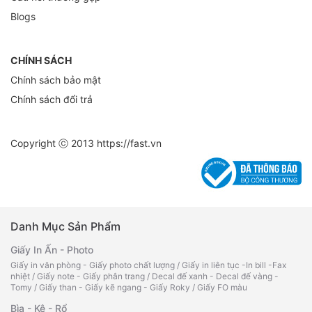
Blogs
CHÍNH SÁCH
Chính sách bảo mật
Chính sách đổi trả
Copyright ⓒ 2013
https://fast.vn
Danh Mục Sản Phẩm
Giấy In Ấn - Photo
Giấy in văn phòng - Giấy photo chất lượng
/
Giấy in liên tục -In bill -Fax
nhiệt
/
Giấy note - Giấy phân trang
/
Decal đế xanh - Decal đế vàng -
Tomy
/
Giấy than - Giấy kẽ ngang - Giấy Roky
/
Giấy FO màu
Bìa - Kệ - Rổ