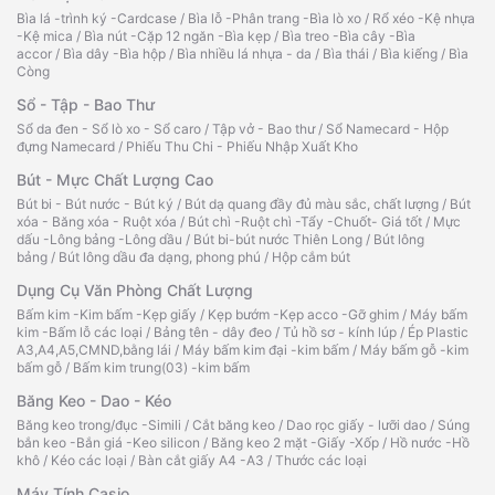
Bìa lá -trình ký -Cardcase
/
Bìa lỗ -Phân trang -Bìa lò xo
/
Rổ xéo -Kệ nhựa
-Kệ mica
/
Bìa nút -Cặp 12 ngăn -Bìa kẹp
/
Bìa treo -Bìa cây -Bìa
accor
/
Bìa dây -Bìa hộp
/
Bìa nhiều lá nhựa - da
/
Bìa thái
/
Bìa kiếng
/
Bìa
Còng
Sổ - Tập - Bao Thư
Sổ da đen - Sổ lò xo - Sổ caro
/
Tập vở - Bao thư
/
Sổ Namecard - Hộp
đựng Namecard
/
Phiếu Thu Chi - Phiếu Nhập Xuất Kho
Bút - Mực Chất Lượng Cao
Bút bi - Bút nước - Bút ký
/
Bút dạ quang đầy đủ màu sắc, chất lượng
/
Bút
xóa - Băng xóa - Ruột xóa
/
Bút chì -Ruột chì -Tẩy -Chuốt- Giá tốt
/
Mực
dấu -Lông bảng -Lông dầu
/
Bút bi-bút nước Thiên Long
/
Bút lông
bảng
/
Bút lông dầu đa dạng, phong phú
/
Hộp cắm bút
Dụng Cụ Văn Phòng Chất Lượng
Bấm kim -Kim bấm -Kẹp giấy
/
Kẹp bướm -Kẹp acco -Gỡ ghim
/
Máy bấm
kim -Bấm lỗ các loại
/
Bảng tên - dây đeo
/
Tủ hồ sơ - kính lúp
/
Ép Plastic
A3,A4,A5,CMND,bằng lái
/
Máy bấm kim đại -kim bấm
/
Máy bấm gỗ -kim
bấm gỗ
/
Bấm kim trung(03) -kim bấm
Băng Keo - Dao - Kéo
Băng keo trong/đục -Simili
/
Cắt băng keo
/
Dao rọc giấy - lưỡi dao
/
Súng
bắn keo -Bắn giá -Keo silicon
/
Băng keo 2 mặt -Giấy -Xốp
/
Hồ nước -Hồ
khô
/
Kéo các loại
/
Bàn cắt giấy A4 -A3
/
Thước các loại
Máy Tính Casio