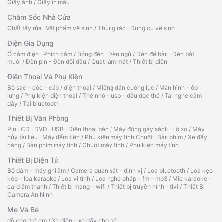
Giấy ảnh
/
Giấy in màu
Chăm Sóc Nhà Cửa
Chất tẩy rửa -Vật phẩm vệ sinh
/
Thùng rác -Dụng cụ vệ sinh
Điện Gia Dụng
Ổ cắm điện -Phích cắm
/
Bóng đèn -Đèn ngủ
/
Đèn để bàn -Đèn bắt
muỗi
/
Đèn pin - Đèn đội đầu
/
Quạt làm mát
/
Thiết bị điện
Điện Thoại Và Phụ Kiện
Bộ sạc - cóc - cáp
/
điện thoại
/
Miếng dán cường lực
/
Màn hình - ốp
lưng
/
Phụ kiện điện thoại
/
Thẻ nhớ - usb - đầu đọc thẻ
/
Tai nghe cắm
dây
/
Tai bluetooth
Thiết Bị Văn Phòng
Pin -CD -DVD -USB -Điện thoại bàn
/
Máy đóng gáy sách -Lò xo
/
Máy
hủy tài liệu -Máy đếm tiền
/
Phụ kiện máy tính Chuột -Bàn phím
/
Xe đẩy
hàng
/
Bàn phím máy tính
/
Chuột máy tính
/
Phụ kiện máy tính
Thiết Bị Điện Tử
Bộ đàm - máy ghi âm
/
Camera quan sát - định vị
/
Loa bluetooth
/
Loa kẹo
kéo - loa karaoke
/
Loa vi tính
/
Loa nghe pháp - fm - mp3
/
Mic karaoke -
card âm thanh
/
Thiết bị mạng - wifi
/
Thiết bị truyền hình - tivi
/
Thiết Bị
Camera An Ninh
Mẹ Và Bé
đồ chơi trẻ em
/
Xe điện - xe đẩy cho bé