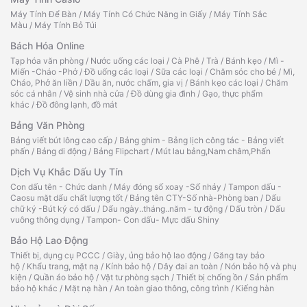
Máy Tính Để Bàn
/
Máy Tính Có Chức Năng in Giấy
/
Máy Tính Sắc
Màu
/
Máy Tính Bỏ Túi
Bách Hóa Online
Tạp hóa văn phòng
/
Nước uống các loại
/
Cà Phê
/
Trà
/
Bánh kẹo
/
Mì -
Miến -Cháo -Phở
/
Đồ uống các loại
/
Sữa các loại
/
Chăm sóc cho bé
/
Mì,
Cháo, Phở ăn liền
/
Dầu ăn, nước chấm, gia vị
/
Bánh kẹo các loại
/
Chăm
sóc cá nhân
/
Vệ sinh nhà cửa
/
Đồ dùng gia đình
/
Gạo, thực phẩm
khác
/
Đồ đông lạnh, đồ mát
Bảng Văn Phòng
Bảng viết bút lông cao cấp
/
Bảng ghim - Bảng lịch công tác - Bảng viết
phấn
/
Bảng di động
/
Bảng Flipchart
/
Mút lau bảng,Nam châm,Phấn
Dịch Vụ Khắc Dấu Uy Tín
Con dấu tên - Chức danh
/
Máy đóng số xoay -Số nhảy
/
Tampon dấu -
Caosu mặt dấu chất lượng tốt
/
Bảng tên CTY-Số nhà-Phòng ban
/
Dấu
chữ ký -Bút ký có dấu
/
Dấu ngày..tháng..năm - tự động
/
Dấu tròn
/
Dấu
vuông thông dụng
/
Tampon- Con dấu- Mực dấu Shiny
Bảo Hộ Lao Động
Thiết bị, dụng cụ PCCC
/
Giày, ủng bảo hộ lao động
/
Găng tay bảo
hộ
/
Khẩu trang, mặt nạ
/
Kính bảo hộ
/
Dây đai an toàn
/
Nón bảo hộ và phụ
kiện
/
Quần áo bảo hộ
/
Vật tư phòng sạch
/
Thiết bị chống ồn
/
Sản phẩm
bảo hộ khác
/
Mặt nạ hàn
/
An toàn giao thông, công trình
/
Kiếng hàn