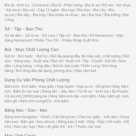
Bìa lá -trình ký -Cardcase
/
Bìa lỗ -Phân trang -Bìa lò xo
/
Rổ xéo -Kệ nhựa
-Kệ mica
/
Bìa nút -Cặp 12 ngăn -Bìa kẹp
/
Bìa treo -Bìa cây -Bìa
accor
/
Bìa dây -Bìa hộp
/
Bìa nhiều lá nhựa - da
/
Bìa thái
/
Bìa kiếng
/
Bìa
Còng
Sổ - Tập - Bao Thư
Sổ da đen - Sổ lò xo - Sổ caro
/
Tập vở - Bao thư
/
Sổ Namecard - Hộp
đựng Namecard
/
Phiếu Thu Chi - Phiếu Nhập Xuất Kho
Bút - Mực Chất Lượng Cao
Bút bi - Bút nước - Bút ký
/
Bút dạ quang đầy đủ màu sắc, chất lượng
/
Bút
xóa - Băng xóa - Ruột xóa
/
Bút chì -Ruột chì -Tẩy -Chuốt- Giá tốt
/
Mực
dấu -Lông bảng -Lông dầu
/
Bút bi-bút nước Thiên Long
/
Bút lông
bảng
/
Bút lông dầu đa dạng, phong phú
/
Hộp cắm bút
Dụng Cụ Văn Phòng Chất Lượng
Bấm kim -Kim bấm -Kẹp giấy
/
Kẹp bướm -Kẹp acco -Gỡ ghim
/
Máy bấm
kim -Bấm lỗ các loại
/
Bảng tên - dây đeo
/
Tủ hồ sơ - kính lúp
/
Ép Plastic
A3,A4,A5,CMND,bằng lái
/
Máy bấm kim đại -kim bấm
/
Máy bấm gỗ -kim
bấm gỗ
/
Bấm kim trung(03) -kim bấm
Băng Keo - Dao - Kéo
Băng keo trong/đục -Simili
/
Cắt băng keo
/
Dao rọc giấy - lưỡi dao
/
Súng
bắn keo -Bắn giá -Keo silicon
/
Băng keo 2 mặt -Giấy -Xốp
/
Hồ nước -Hồ
khô
/
Kéo các loại
/
Bàn cắt giấy A4 -A3
/
Thước các loại
Máy Tính Casio