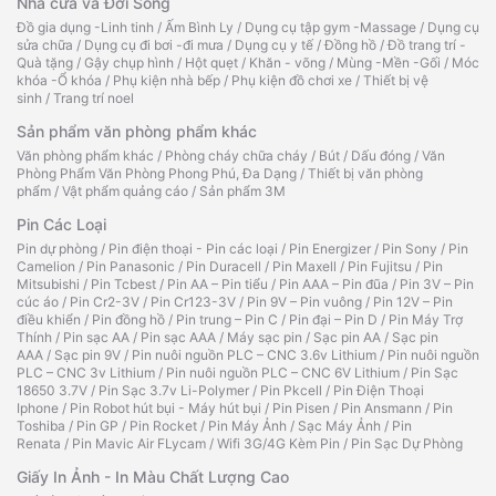
Nhà cửa và Đời Sống
Đồ gia dụng -Linh tinh
/
Ấm Bình Ly
/
Dụng cụ tập gym -Massage
/
Dụng cụ
sửa chữa
/
Dụng cụ đi bơi -đi mưa
/
Dụng cụ y tế
/
Đồng hồ
/
Đồ trang trí -
Quà tặng
/
Gậy chụp hình
/
Hột quẹt
/
Khăn - võng
/
Mùng -Mền -Gối
/
Móc
khóa -Ổ khóa
/
Phụ kiện nhà bếp
/
Phụ kiện đồ chơi xe
/
Thiết bị vệ
sinh
/
Trang trí noel
Sản phẩm văn phòng phẩm khác
Văn phòng phẩm khác
/
Phòng cháy chữa cháy
/
Bút
/
Dấu đóng
/
Văn
Phòng Phẩm Văn Phòng Phong Phú, Đa Dạng
/
Thiết bị văn phòng
phẩm
/
Vật phẩm quảng cáo
/
Sản phẩm 3M
Pin Các Loại
Pin dự phòng
/
Pin điện thoại - Pin các loại
/
Pin Energizer
/
Pin Sony
/
Pin
Camelion
/
Pin Panasonic
/
Pin Duracell
/
Pin Maxell
/
Pin Fujitsu
/
Pin
Mitsubishi
/
Pin Tcbest
/
Pin AA – Pin tiểu
/
Pin AAA – Pin đũa
/
Pin 3V – Pin
cúc áo
/
Pin Cr2-3V
/
Pin Cr123-3V
/
Pin 9V – Pin vuông
/
Pin 12V – Pin
điều khiển
/
Pin đồng hồ
/
Pin trung – Pin C
/
Pin đại – Pin D
/
Pin Máy Trợ
Thính
/
Pin sạc AA
/
Pin sạc AAA
/
Máy sạc pin
/
Sạc pin AA
/
Sạc pin
AAA
/
Sạc pin 9V
/
Pin nuôi nguồn PLC – CNC 3.6v Lithium
/
Pin nuôi nguồn
PLC – CNC 3v Lithium
/
Pin nuôi nguồn PLC – CNC 6V Lithium
/
Pin Sạc
18650 3.7V
/
Pin Sạc 3.7v Li-Polymer
/
Pin Pkcell
/
Pin Điện Thoại
Iphone
/
Pin Robot hút bụi - Máy hút bụi
/
Pin Pisen
/
Pin Ansmann
/
Pin
Toshiba
/
Pin GP
/
Pin Rocket
/
Pin Máy Ảnh
/
Sạc Máy Ảnh
/
Pin
Renata
/
Pin Mavic Air FLycam
/
Wifi 3G/4G Kèm Pin
/
Pin Sạc Dự Phòng
Giấy In Ảnh - In Màu Chất Lượng Cao