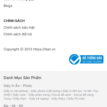
Blogs
CHÍNH SÁCH
Chính sách bảo mật
Chính sách đổi trả
Copyright ⓒ 2013
https://fast.vn
Danh Mục Sản Phẩm
Giấy In Ấn - Photo
Giấy in văn phòng - Giấy photo chất lượng
/
Giấy in liên tục -In bill -Fax
nhiệt
/
Giấy note - Giấy phân trang
/
Decal đế xanh - Decal đế vàng -
Tomy
/
Giấy than - Giấy kẽ ngang - Giấy Roky
/
Giấy FO màu
Bìa - Kệ - Rổ