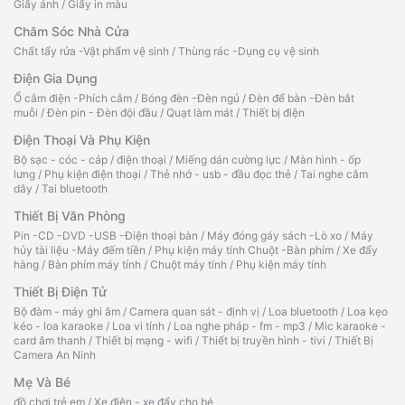
Giấy ảnh
/
Giấy in màu
Chăm Sóc Nhà Cửa
Chất tẩy rửa -Vật phẩm vệ sinh
/
Thùng rác -Dụng cụ vệ sinh
Điện Gia Dụng
Ổ cắm điện -Phích cắm
/
Bóng đèn -Đèn ngủ
/
Đèn để bàn -Đèn bắt
muỗi
/
Đèn pin - Đèn đội đầu
/
Quạt làm mát
/
Thiết bị điện
Điện Thoại Và Phụ Kiện
Bộ sạc - cóc - cáp
/
điện thoại
/
Miếng dán cường lực
/
Màn hình - ốp
lưng
/
Phụ kiện điện thoại
/
Thẻ nhớ - usb - đầu đọc thẻ
/
Tai nghe cắm
dây
/
Tai bluetooth
Thiết Bị Văn Phòng
Pin -CD -DVD -USB -Điện thoại bàn
/
Máy đóng gáy sách -Lò xo
/
Máy
hủy tài liệu -Máy đếm tiền
/
Phụ kiện máy tính Chuột -Bàn phím
/
Xe đẩy
hàng
/
Bàn phím máy tính
/
Chuột máy tính
/
Phụ kiện máy tính
Thiết Bị Điện Tử
Bộ đàm - máy ghi âm
/
Camera quan sát - định vị
/
Loa bluetooth
/
Loa kẹo
kéo - loa karaoke
/
Loa vi tính
/
Loa nghe pháp - fm - mp3
/
Mic karaoke -
card âm thanh
/
Thiết bị mạng - wifi
/
Thiết bị truyền hình - tivi
/
Thiết Bị
Camera An Ninh
Mẹ Và Bé
đồ chơi trẻ em
/
Xe điện - xe đẩy cho bé