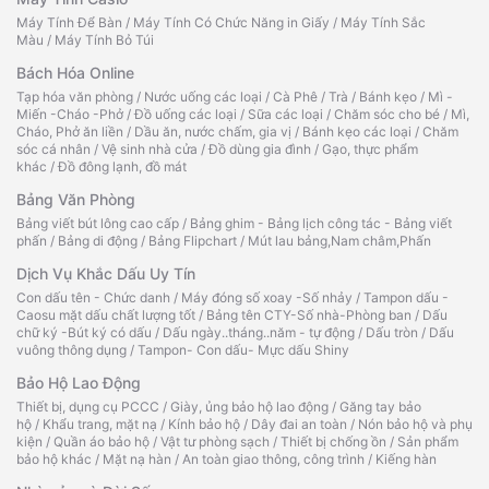
Máy Tính Để Bàn
/
Máy Tính Có Chức Năng in Giấy
/
Máy Tính Sắc
Màu
/
Máy Tính Bỏ Túi
Bách Hóa Online
Tạp hóa văn phòng
/
Nước uống các loại
/
Cà Phê
/
Trà
/
Bánh kẹo
/
Mì -
Miến -Cháo -Phở
/
Đồ uống các loại
/
Sữa các loại
/
Chăm sóc cho bé
/
Mì,
Cháo, Phở ăn liền
/
Dầu ăn, nước chấm, gia vị
/
Bánh kẹo các loại
/
Chăm
sóc cá nhân
/
Vệ sinh nhà cửa
/
Đồ dùng gia đình
/
Gạo, thực phẩm
khác
/
Đồ đông lạnh, đồ mát
Bảng Văn Phòng
Bảng viết bút lông cao cấp
/
Bảng ghim - Bảng lịch công tác - Bảng viết
phấn
/
Bảng di động
/
Bảng Flipchart
/
Mút lau bảng,Nam châm,Phấn
Dịch Vụ Khắc Dấu Uy Tín
Con dấu tên - Chức danh
/
Máy đóng số xoay -Số nhảy
/
Tampon dấu -
Caosu mặt dấu chất lượng tốt
/
Bảng tên CTY-Số nhà-Phòng ban
/
Dấu
chữ ký -Bút ký có dấu
/
Dấu ngày..tháng..năm - tự động
/
Dấu tròn
/
Dấu
vuông thông dụng
/
Tampon- Con dấu- Mực dấu Shiny
Bảo Hộ Lao Động
Thiết bị, dụng cụ PCCC
/
Giày, ủng bảo hộ lao động
/
Găng tay bảo
hộ
/
Khẩu trang, mặt nạ
/
Kính bảo hộ
/
Dây đai an toàn
/
Nón bảo hộ và phụ
kiện
/
Quần áo bảo hộ
/
Vật tư phòng sạch
/
Thiết bị chống ồn
/
Sản phẩm
bảo hộ khác
/
Mặt nạ hàn
/
An toàn giao thông, công trình
/
Kiếng hàn