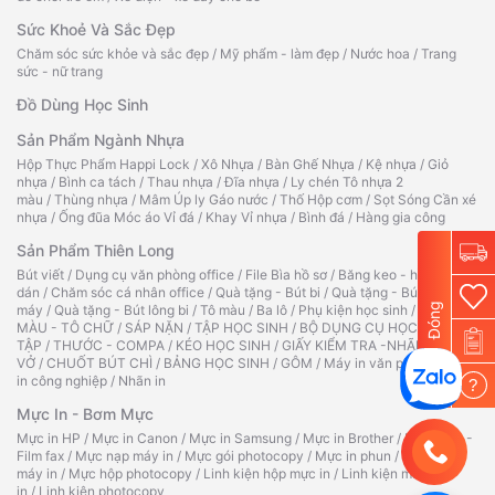
Sức Khoẻ Và Sắc Đẹp
Chăm sóc sức khỏe và sắc đẹp
/
Mỹ phẩm - làm đẹp
/
Nước hoa
/
Trang
sức - nữ trang
Đồ Dùng Học Sinh
Sản Phẩm Ngành Nhựa
Hộp Thực Phẩm Happi Lock
/
Xô Nhựa
/
Bàn Ghế Nhựa
/
Kệ nhựa
/
Giỏ
nhựa
/
Bình ca tách
/
Thau nhựa
/
Đĩa nhựa
/
Ly chén Tô nhựa 2
màu
/
Thùng nhựa
/
Mâm Úp ly Gáo nước
/
Thố Hộp cơm
/
Sọt Sóng Cần xé
nhựa
/
Ống đũa Móc áo Vỉ đá
/
Khay Vỉ nhựa
/
Bình đá
/
Hàng gia công
Sản Phẩm Thiên Long
Bút viết
/
Dụng cụ văn phòng office
/
File Bìa hồ sơ
/
Băng keo - hồ
dán
/
Chăm sóc cá nhân office
/
Quà tặng - Bút bi
/
Quà tặng - Bút
Đóng
máy
/
Quà tặng - Bút lông bi
/
Tô màu
/
Ba lô
/
Phụ kiện học sinh
/
TẬP TÔ
MÀU - TÔ CHỮ
/
SÁP NẶN
/
TẬP HỌC SINH
/
BỘ DỤNG CỤ HỌC
TẬP
/
THƯỚC - COMPA
/
KÉO HỌC SINH
/
GIẤY KIỂM TRA -NHÃN
VỞ
/
CHUỐT BÚT CHÌ
/
BẢNG HỌC SINH
/
GÔM
/
Máy in văn phòng
/
Máy
in công nghiệp
/
Nhãn in
?
Mực In - Bơm Mực
Mực in HP
/
Mực in Canon
/
Mực in Samsung
/
Mực in Brother
/
Ruy băng -
Film fax
/
Mực nạp máy in
/
Mực gói photocopy
/
Mực in phun
/
Hộp mực
máy in
/
Mực hộp photocopy
/
Linh kiện hộp mực in
/
Linh kiện máy
in
/
Linh kiện photocopy