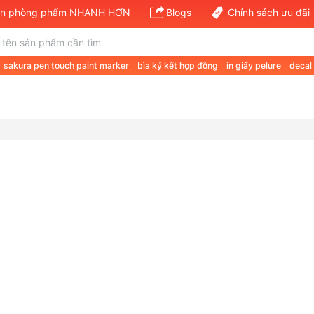
văn phòng phẩm NHANH HƠN
Blogs
Chính sách ưu đãi
sakura pen touch paint marker
bìa ký kết hợp đồng
in giấy pelure
decal
 a a4 70gsm
giá giấy a4 double a 80gsm
giấy định lượng 120
van phong 