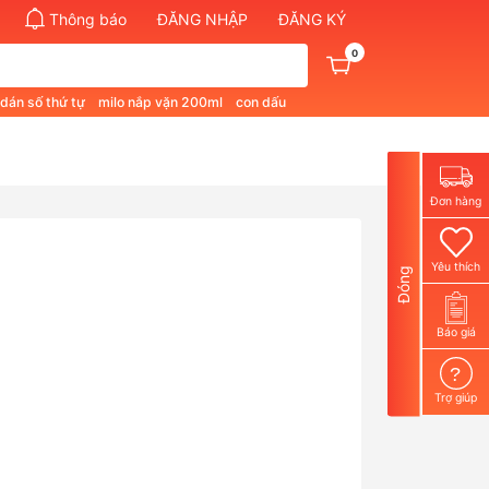
Thông báo
ĐĂNG NHẬP
ĐĂNG KÝ
0
 dán số thứ tự
milo nắp vặn 200ml
con dấu
pham quan 1
bút không phai màu
Đơn hàng
Yêu thích
Đóng
Báo giá
?
Trợ giúp