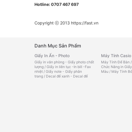
Hotline:
0707 467 697
Copyright ⓒ 2013
https://fast.vn
Danh Mục Sản Phẩm
Giấy In Ấn - Photo
Máy Tính Casio
Giấy in văn phòng - Giấy photo chất
Máy Tính Để Bàn
lượng
/
Giấy in liên tục -In bill -Fax
Chức Năng in Giấy
nhiệt
/
Giấy note - Giấy phân
Màu
/
Máy Tính Bỏ
trang
/
Decal đế xanh - Decal đế
Bách Hóa Onlin
vàng -Tomy
/
Giấy than - Giấy kẽ
ngang - Giấy Roky
/
Giấy FO màu
Tạp hóa văn phòn
loại
/
Cà Phê
/
Trà
Bìa - Kệ - Rổ
Miến -Cháo -Phở
Bìa lá -trình ký -Cardcase
/
Bìa lỗ -
loại
/
Sữa các loại
Phân trang -Bìa lò xo
/
Rổ xéo -Kệ
bé
/
Mì, Cháo, Phở 
nhựa -Kệ mica
/
Bìa nút -Cặp 12
nước chấm, gia vị
ngăn -Bìa kẹp
/
Bìa treo -Bìa cây -
loại
/
Chăm sóc cá
Bìa accor
/
Bìa dây -Bìa hộp
/
Bìa
nhà cửa
/
Đồ dùng 
nhiều lá nhựa - da
/
Bìa thái
/
Bìa
thực phẩm khác
/
kiếng
/
Bìa Còng
mát