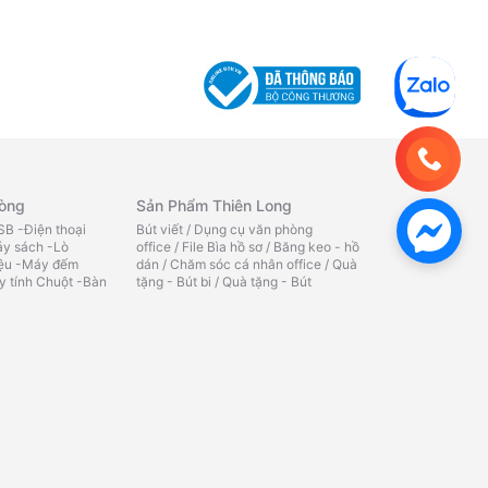
hòng
Sản Phẩm Thiên Long
B -Điện thoại
Bút viết
/
Dụng cụ văn phòng
y sách -Lò
office
/
File Bìa hồ sơ
/
Băng keo - hồ
iệu -Máy đếm
dán
/
Chăm sóc cá nhân office
/
Quà
y tính Chuột -Bàn
tặng - Bút bi
/
Quà tặng - Bút
g
/
Bàn phím máy
máy
/
Quà tặng - Bút lông bi
/
Tô
ính
/
Phụ kiện máy
màu
/
Ba lô
/
Phụ kiện học sinh
/
TẬP
TÔ MÀU - TÔ CHỮ
/
SÁP NẶN
/
TẬP
HỌC SINH
/
BỘ DỤNG CỤ HỌC
ử
TẬP
/
THƯỚC - COMPA
/
KÉO HỌC
SINH
/
GIẤY KIỂM TRA -NHÃN
 âm
/
Camera quan
VỞ
/
CHUỐT BÚT CHÌ
/
BẢNG HỌC
bluetooth
/
Loa
SINH
/
GÔM
/
Máy in văn
aoke
/
Loa vi
phòng
/
Máy in công nghiệp
/
Nhãn
áp - fm -
in
e - card âm
ạng - wifi
/
Thiết bị