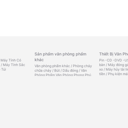
Sản phẩm văn phòng phẩm
Thiết Bị Văn P
khác
/
Máy Tính Có
Pin -CD -DVD -US
/
Máy Tính Sắc
bàn
/
Máy đóng gá
Văn phòng phẩm khác
/
Phòng cháy
 Túi
xo
/
Máy hủy tài l
chữa cháy
/
Bút
/
Dấu đóng
/
Văn
tiền
/
Phụ kiện má
Phòng Phẩm Văn Phòng Phong Phú,
e
phím
/
Xe đẩy hàn
Đa Dạng
/
Thiết bị văn phòng
tính
/
Chuột máy t
g
/
Nước uống các
phẩm
/
Vật phẩm quảng cáo
/
Sản
tính
/
Bánh kẹo
/
Mì -
phẩm 3M
/
Đồ uống các
Thiết Bị Điện T
Pin Các Loại
/
Chăm sóc cho
ăn liền
/
Dầu ăn,
Bộ đàm - máy ghi
Pin dự phòng
/
Pin điện thoại - Pin
/
Bánh kẹo các
sát - định vị
/
Loa 
các loại
/
Pin Energizer
/
Pin
 nhân
/
Vệ sinh
kẹo kéo - loa kar
Sony
/
Pin Camelion
/
Pin
gia đình
/
Gạo,
tính
/
Loa nghe ph
Panasonic
/
Pin Duracell
/
Pin
Đồ đông lạnh, đồ
mp3
/
Mic karaok
Maxell
/
Pin Fujitsu
/
Pin
thanh
/
Thiết bị m
Mitsubishi
/
Pin Tcbest
/
Pin AA – Pin