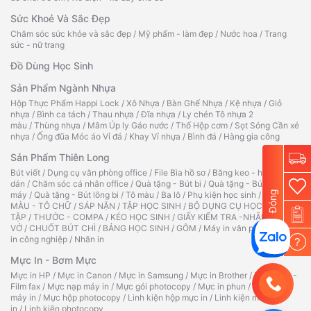
Sức Khoẻ Và Sắc Đẹp
Chăm sóc sức khỏe và sắc đẹp
/
Mỹ phẩm - làm đẹp
/
Nước hoa
/
Trang
sức - nữ trang
Đồ Dùng Học Sinh
Sản Phẩm Ngành Nhựa
Hộp Thực Phẩm Happi Lock
/
Xô Nhựa
/
Bàn Ghế Nhựa
/
Kệ nhựa
/
Giỏ
nhựa
/
Bình ca tách
/
Thau nhựa
/
Đĩa nhựa
/
Ly chén Tô nhựa 2
màu
/
Thùng nhựa
/
Mâm Úp ly Gáo nước
/
Thố Hộp cơm
/
Sọt Sóng Cần xé
nhựa
/
Ống đũa Móc áo Vỉ đá
/
Khay Vỉ nhựa
/
Bình đá
/
Hàng gia công
Sản Phẩm Thiên Long
Bút viết
/
Dụng cụ văn phòng office
/
File Bìa hồ sơ
/
Băng keo - hồ
dán
/
Chăm sóc cá nhân office
/
Quà tặng - Bút bi
/
Quà tặng - Bút
Đóng
máy
/
Quà tặng - Bút lông bi
/
Tô màu
/
Ba lô
/
Phụ kiện học sinh
/
TẬP TÔ
MÀU - TÔ CHỮ
/
SÁP NẶN
/
TẬP HỌC SINH
/
BỘ DỤNG CỤ HỌC
TẬP
/
THƯỚC - COMPA
/
KÉO HỌC SINH
/
GIẤY KIỂM TRA -NHÃN
VỞ
/
CHUỐT BÚT CHÌ
/
BẢNG HỌC SINH
/
GÔM
/
Máy in văn phòng
/
Máy
in công nghiệp
/
Nhãn in
?
Mực In - Bơm Mực
Mực in HP
/
Mực in Canon
/
Mực in Samsung
/
Mực in Brother
/
Ruy băng -
Film fax
/
Mực nạp máy in
/
Mực gói photocopy
/
Mực in phun
/
Hộp mực
máy in
/
Mực hộp photocopy
/
Linh kiện hộp mực in
/
Linh kiện máy
in
/
Linh kiện photocopy