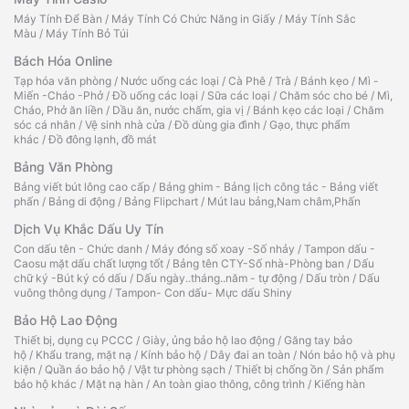
Máy Tính Để Bàn
/
Máy Tính Có Chức Năng in Giấy
/
Máy Tính Sắc
Màu
/
Máy Tính Bỏ Túi
Bách Hóa Online
Tạp hóa văn phòng
/
Nước uống các loại
/
Cà Phê
/
Trà
/
Bánh kẹo
/
Mì -
Miến -Cháo -Phở
/
Đồ uống các loại
/
Sữa các loại
/
Chăm sóc cho bé
/
Mì,
Cháo, Phở ăn liền
/
Dầu ăn, nước chấm, gia vị
/
Bánh kẹo các loại
/
Chăm
sóc cá nhân
/
Vệ sinh nhà cửa
/
Đồ dùng gia đình
/
Gạo, thực phẩm
khác
/
Đồ đông lạnh, đồ mát
Bảng Văn Phòng
Bảng viết bút lông cao cấp
/
Bảng ghim - Bảng lịch công tác - Bảng viết
phấn
/
Bảng di động
/
Bảng Flipchart
/
Mút lau bảng,Nam châm,Phấn
Dịch Vụ Khắc Dấu Uy Tín
Con dấu tên - Chức danh
/
Máy đóng số xoay -Số nhảy
/
Tampon dấu -
Caosu mặt dấu chất lượng tốt
/
Bảng tên CTY-Số nhà-Phòng ban
/
Dấu
chữ ký -Bút ký có dấu
/
Dấu ngày..tháng..năm - tự động
/
Dấu tròn
/
Dấu
vuông thông dụng
/
Tampon- Con dấu- Mực dấu Shiny
Bảo Hộ Lao Động
Thiết bị, dụng cụ PCCC
/
Giày, ủng bảo hộ lao động
/
Găng tay bảo
hộ
/
Khẩu trang, mặt nạ
/
Kính bảo hộ
/
Dây đai an toàn
/
Nón bảo hộ và phụ
kiện
/
Quần áo bảo hộ
/
Vật tư phòng sạch
/
Thiết bị chống ồn
/
Sản phẩm
bảo hộ khác
/
Mặt nạ hàn
/
An toàn giao thông, công trình
/
Kiếng hàn