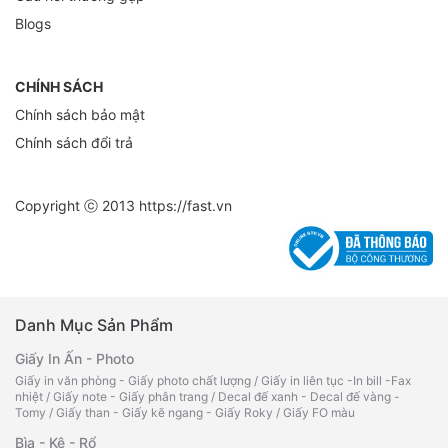
Blogs
CHÍNH SÁCH
Chính sách bảo mật
Chính sách đổi trả
Copyright ⓒ 2013
https://fast.vn
Danh Mục Sản Phẩm
Giấy In Ấn - Photo
Giấy in văn phòng - Giấy photo chất lượng
/
Giấy in liên tục -In bill -Fax
nhiệt
/
Giấy note - Giấy phân trang
/
Decal đế xanh - Decal đế vàng -
Tomy
/
Giấy than - Giấy kẽ ngang - Giấy Roky
/
Giấy FO màu
Bìa - Kệ - Rổ