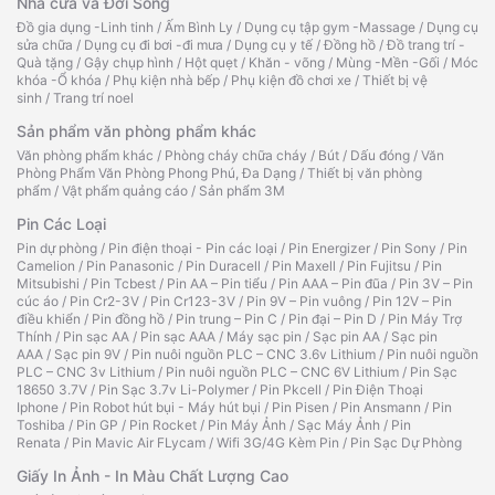
Nhà cửa và Đời Sống
Đồ gia dụng -Linh tinh
/
Ấm Bình Ly
/
Dụng cụ tập gym -Massage
/
Dụng cụ
sửa chữa
/
Dụng cụ đi bơi -đi mưa
/
Dụng cụ y tế
/
Đồng hồ
/
Đồ trang trí -
Quà tặng
/
Gậy chụp hình
/
Hột quẹt
/
Khăn - võng
/
Mùng -Mền -Gối
/
Móc
khóa -Ổ khóa
/
Phụ kiện nhà bếp
/
Phụ kiện đồ chơi xe
/
Thiết bị vệ
sinh
/
Trang trí noel
Sản phẩm văn phòng phẩm khác
Văn phòng phẩm khác
/
Phòng cháy chữa cháy
/
Bút
/
Dấu đóng
/
Văn
Phòng Phẩm Văn Phòng Phong Phú, Đa Dạng
/
Thiết bị văn phòng
phẩm
/
Vật phẩm quảng cáo
/
Sản phẩm 3M
Pin Các Loại
Pin dự phòng
/
Pin điện thoại - Pin các loại
/
Pin Energizer
/
Pin Sony
/
Pin
Camelion
/
Pin Panasonic
/
Pin Duracell
/
Pin Maxell
/
Pin Fujitsu
/
Pin
Mitsubishi
/
Pin Tcbest
/
Pin AA – Pin tiểu
/
Pin AAA – Pin đũa
/
Pin 3V – Pin
cúc áo
/
Pin Cr2-3V
/
Pin Cr123-3V
/
Pin 9V – Pin vuông
/
Pin 12V – Pin
điều khiển
/
Pin đồng hồ
/
Pin trung – Pin C
/
Pin đại – Pin D
/
Pin Máy Trợ
Thính
/
Pin sạc AA
/
Pin sạc AAA
/
Máy sạc pin
/
Sạc pin AA
/
Sạc pin
AAA
/
Sạc pin 9V
/
Pin nuôi nguồn PLC – CNC 3.6v Lithium
/
Pin nuôi nguồn
PLC – CNC 3v Lithium
/
Pin nuôi nguồn PLC – CNC 6V Lithium
/
Pin Sạc
18650 3.7V
/
Pin Sạc 3.7v Li-Polymer
/
Pin Pkcell
/
Pin Điện Thoại
Iphone
/
Pin Robot hút bụi - Máy hút bụi
/
Pin Pisen
/
Pin Ansmann
/
Pin
Toshiba
/
Pin GP
/
Pin Rocket
/
Pin Máy Ảnh
/
Sạc Máy Ảnh
/
Pin
Renata
/
Pin Mavic Air FLycam
/
Wifi 3G/4G Kèm Pin
/
Pin Sạc Dự Phòng
Giấy In Ảnh - In Màu Chất Lượng Cao