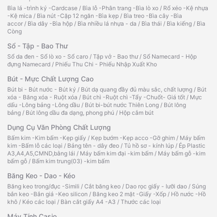
Bìa lá -trình ký -Cardcase
/
Bìa lỗ -Phân trang -Bìa lò xo
/
Rổ xéo -Kệ nhựa
-Kệ mica
/
Bìa nút -Cặp 12 ngăn -Bìa kẹp
/
Bìa treo -Bìa cây -Bìa
accor
/
Bìa dây -Bìa hộp
/
Bìa nhiều lá nhựa - da
/
Bìa thái
/
Bìa kiếng
/
Bìa
Còng
Sổ - Tập - Bao Thư
Sổ da đen - Sổ lò xo - Sổ caro
/
Tập vở - Bao thư
/
Sổ Namecard - Hộp
đựng Namecard
/
Phiếu Thu Chi - Phiếu Nhập Xuất Kho
Bút - Mực Chất Lượng Cao
Bút bi - Bút nước - Bút ký
/
Bút dạ quang đầy đủ màu sắc, chất lượng
/
Bút
xóa - Băng xóa - Ruột xóa
/
Bút chì -Ruột chì -Tẩy -Chuốt- Giá tốt
/
Mực
dấu -Lông bảng -Lông dầu
/
Bút bi-bút nước Thiên Long
/
Bút lông
bảng
/
Bút lông dầu đa dạng, phong phú
/
Hộp cắm bút
Dụng Cụ Văn Phòng Chất Lượng
Bấm kim -Kim bấm -Kẹp giấy
/
Kẹp bướm -Kẹp acco -Gỡ ghim
/
Máy bấm
kim -Bấm lỗ các loại
/
Bảng tên - dây đeo
/
Tủ hồ sơ - kính lúp
/
Ép Plastic
A3,A4,A5,CMND,bằng lái
/
Máy bấm kim đại -kim bấm
/
Máy bấm gỗ -kim
bấm gỗ
/
Bấm kim trung(03) -kim bấm
Băng Keo - Dao - Kéo
Băng keo trong/đục -Simili
/
Cắt băng keo
/
Dao rọc giấy - lưỡi dao
/
Súng
bắn keo -Bắn giá -Keo silicon
/
Băng keo 2 mặt -Giấy -Xốp
/
Hồ nước -Hồ
khô
/
Kéo các loại
/
Bàn cắt giấy A4 -A3
/
Thước các loại
Máy Tính Casio