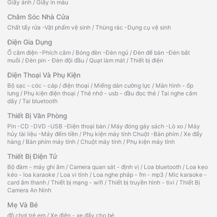
Giấy ảnh
/
Giấy in màu
Chăm Sóc Nhà Cửa
Chất tẩy rửa -Vật phẩm vệ sinh
/
Thùng rác -Dụng cụ vệ sinh
Điện Gia Dụng
Ổ cắm điện -Phích cắm
/
Bóng đèn -Đèn ngủ
/
Đèn để bàn -Đèn bắt
muỗi
/
Đèn pin - Đèn đội đầu
/
Quạt làm mát
/
Thiết bị điện
Điện Thoại Và Phụ Kiện
Bộ sạc - cóc - cáp
/
điện thoại
/
Miếng dán cường lực
/
Màn hình - ốp
lưng
/
Phụ kiện điện thoại
/
Thẻ nhớ - usb - đầu đọc thẻ
/
Tai nghe cắm
dây
/
Tai bluetooth
Thiết Bị Văn Phòng
Pin -CD -DVD -USB -Điện thoại bàn
/
Máy đóng gáy sách -Lò xo
/
Máy
hủy tài liệu -Máy đếm tiền
/
Phụ kiện máy tính Chuột -Bàn phím
/
Xe đẩy
hàng
/
Bàn phím máy tính
/
Chuột máy tính
/
Phụ kiện máy tính
Thiết Bị Điện Tử
Bộ đàm - máy ghi âm
/
Camera quan sát - định vị
/
Loa bluetooth
/
Loa kẹo
kéo - loa karaoke
/
Loa vi tính
/
Loa nghe pháp - fm - mp3
/
Mic karaoke -
card âm thanh
/
Thiết bị mạng - wifi
/
Thiết bị truyền hình - tivi
/
Thiết Bị
Camera An Ninh
Mẹ Và Bé
đồ chơi trẻ em
/
Xe điện - xe đẩy cho bé