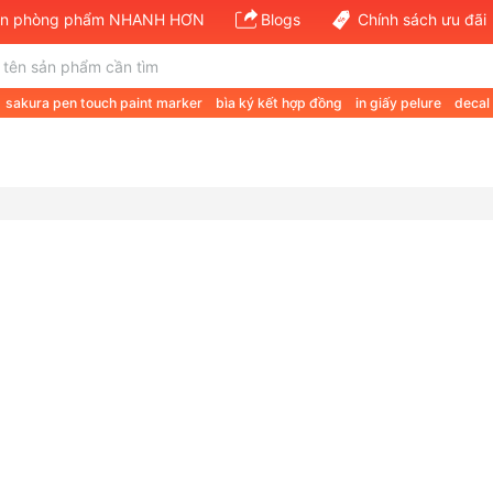
văn phòng phẩm NHANH HƠN
Blogs
Chính sách ưu đãi
sakura pen touch paint marker
bìa ký kết hợp đồng
in giấy pelure
decal
 a a4 70gsm
giá giấy a4 double a 80gsm
giấy định lượng 120
van phong 