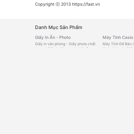
Copyright ⓒ 2013
https://fast.vn
Danh Mục Sản Phẩm
Giấy In Ấn - Photo
Máy Tính Casio
Giấy in văn phòng - Giấy photo chất
Máy Tính Để Bàn
lượng
/
Giấy in liên tục -In bill -Fax
Chức Năng in Giấy
nhiệt
/
Giấy note - Giấy phân
Màu
/
Máy Tính Bỏ
trang
/
Decal đế xanh - Decal đế
Bách Hóa Onlin
vàng -Tomy
/
Giấy than - Giấy kẽ
ngang - Giấy Roky
/
Giấy FO màu
Tạp hóa văn phòn
loại
/
Cà Phê
/
Trà
Bìa - Kệ - Rổ
Miến -Cháo -Phở
Bìa lá -trình ký -Cardcase
/
Bìa lỗ -
loại
/
Sữa các loại
Phân trang -Bìa lò xo
/
Rổ xéo -Kệ
bé
/
Mì, Cháo, Phở 
nhựa -Kệ mica
/
Bìa nút -Cặp 12
nước chấm, gia vị
ngăn -Bìa kẹp
/
Bìa treo -Bìa cây -
loại
/
Chăm sóc cá
Bìa accor
/
Bìa dây -Bìa hộp
/
Bìa
nhà cửa
/
Đồ dùng 
nhiều lá nhựa - da
/
Bìa thái
/
Bìa
thực phẩm khác
/
kiếng
/
Bìa Còng
mát
Sổ - Tập - Bao Thư
Bảng Văn Phòn
Sổ da đen - Sổ lò xo - Sổ caro
/
Tập
Bảng viết bút lông
vở - Bao thư
/
Sổ Namecard - Hộp
ghim - Bảng lịch c