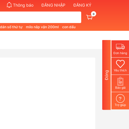
Thông báo
ĐĂNG NHẬP
ĐĂNG KÝ
0
 dán số thứ tự
milo nắp vặn 200ml
con dấu
pham quan 1
bút không phai màu
Đơn hàng
Yêu thích
Đóng
Báo giá
?
Trợ giúp