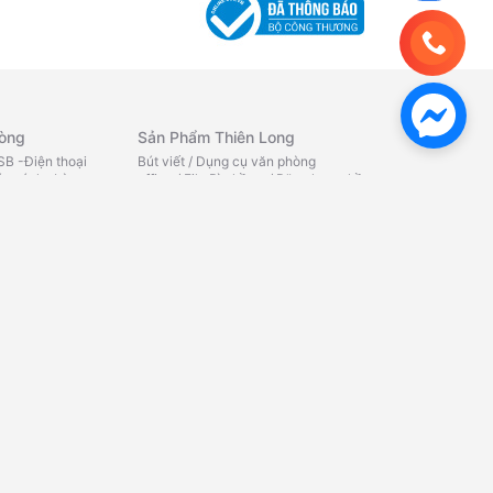
hòng
Sản Phẩm Thiên Long
B -Điện thoại
Bút viết
/
Dụng cụ văn phòng
y sách -Lò
office
/
File Bìa hồ sơ
/
Băng keo - hồ
iệu -Máy đếm
dán
/
Chăm sóc cá nhân office
/
Quà
y tính Chuột -Bàn
tặng - Bút bi
/
Quà tặng - Bút
g
/
Bàn phím máy
máy
/
Quà tặng - Bút lông bi
/
Tô
ính
/
Phụ kiện máy
màu
/
Ba lô
/
Phụ kiện học sinh
/
TẬP
TÔ MÀU - TÔ CHỮ
/
SÁP NẶN
/
TẬP
HỌC SINH
/
BỘ DỤNG CỤ HỌC
ử
TẬP
/
THƯỚC - COMPA
/
KÉO HỌC
SINH
/
GIẤY KIỂM TRA -NHÃN
 âm
/
Camera quan
VỞ
/
CHUỐT BÚT CHÌ
/
BẢNG HỌC
bluetooth
/
Loa
SINH
/
GÔM
/
Máy in văn
aoke
/
Loa vi
phòng
/
Máy in công nghiệp
/
Nhãn
áp - fm -
in
e - card âm
ạng - wifi
/
Thiết bị
Mực In - Bơm Mực
/
Thiết Bị Camera
Mực in HP
/
Mực in Canon
/
Mực in
Samsung
/
Mực in Brother
/
Ruy
băng - Film fax
/
Mực nạp máy