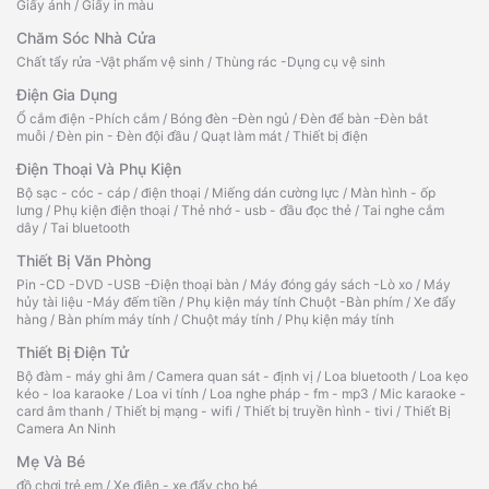
Giấy ảnh
/
Giấy in màu
Chăm Sóc Nhà Cửa
Chất tẩy rửa -Vật phẩm vệ sinh
/
Thùng rác -Dụng cụ vệ sinh
Điện Gia Dụng
Ổ cắm điện -Phích cắm
/
Bóng đèn -Đèn ngủ
/
Đèn để bàn -Đèn bắt
muỗi
/
Đèn pin - Đèn đội đầu
/
Quạt làm mát
/
Thiết bị điện
Điện Thoại Và Phụ Kiện
Bộ sạc - cóc - cáp
/
điện thoại
/
Miếng dán cường lực
/
Màn hình - ốp
lưng
/
Phụ kiện điện thoại
/
Thẻ nhớ - usb - đầu đọc thẻ
/
Tai nghe cắm
dây
/
Tai bluetooth
Thiết Bị Văn Phòng
Pin -CD -DVD -USB -Điện thoại bàn
/
Máy đóng gáy sách -Lò xo
/
Máy
hủy tài liệu -Máy đếm tiền
/
Phụ kiện máy tính Chuột -Bàn phím
/
Xe đẩy
hàng
/
Bàn phím máy tính
/
Chuột máy tính
/
Phụ kiện máy tính
Thiết Bị Điện Tử
Bộ đàm - máy ghi âm
/
Camera quan sát - định vị
/
Loa bluetooth
/
Loa kẹo
kéo - loa karaoke
/
Loa vi tính
/
Loa nghe pháp - fm - mp3
/
Mic karaoke -
card âm thanh
/
Thiết bị mạng - wifi
/
Thiết bị truyền hình - tivi
/
Thiết Bị
Camera An Ninh
Mẹ Và Bé
đồ chơi trẻ em
/
Xe điện - xe đẩy cho bé