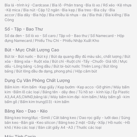
Bìa lá -trình ký -Cardcase
/
Bìa lỗ -Phân trang -Bìa lò xo
/
Rổ xéo -Kệ nhựa
-Kệ mica
/
Bìa nút -Cặp 12 ngăn -Bìa kẹp
/
Bìa treo -Bìa cây -Bìa
accor
/
Bìa dây -Bìa hộp
/
Bìa nhiều lá nhựa - da
/
Bìa thái
/
Bìa kiếng
/
Bìa
Còng
Sổ - Tập - Bao Thư
Sổ da đen - Sổ lò xo - Sổ caro
/
Tập vở - Bao thư
/
Sổ Namecard - Hộp
đựng Namecard
/
Phiếu Thu Chi - Phiếu Nhập Xuất Kho
Bút - Mực Chất Lượng Cao
Bút bi - Bút nước - Bút ký
/
Bút dạ quang đầy đủ màu sắc, chất lượng
/
Bút
xóa - Băng xóa - Ruột xóa
/
Bút chì -Ruột chì -Tẩy -Chuốt- Giá tốt
/
Mực
dấu -Lông bảng -Lông dầu
/
Bút bi-bút nước Thiên Long
/
Bút lông
bảng
/
Bút lông dầu đa dạng, phong phú
/
Hộp cắm bút
Dụng Cụ Văn Phòng Chất Lượng
Bấm kim -Kim bấm -Kẹp giấy
/
Kẹp bướm -Kẹp acco -Gỡ ghim
/
Máy bấm
kim -Bấm lỗ các loại
/
Bảng tên - dây đeo
/
Tủ hồ sơ - kính lúp
/
Ép Plastic
A3,A4,A5,CMND,bằng lái
/
Máy bấm kim đại -kim bấm
/
Máy bấm gỗ -kim
bấm gỗ
/
Bấm kim trung(03) -kim bấm
Băng Keo - Dao - Kéo
Băng keo trong/đục -Simili
/
Cắt băng keo
/
Dao rọc giấy - lưỡi dao
/
Súng
bắn keo -Bắn giá -Keo silicon
/
Băng keo 2 mặt -Giấy -Xốp
/
Hồ nước -Hồ
khô
/
Kéo các loại
/
Bàn cắt giấy A4 -A3
/
Thước các loại
Máy Tính Casio