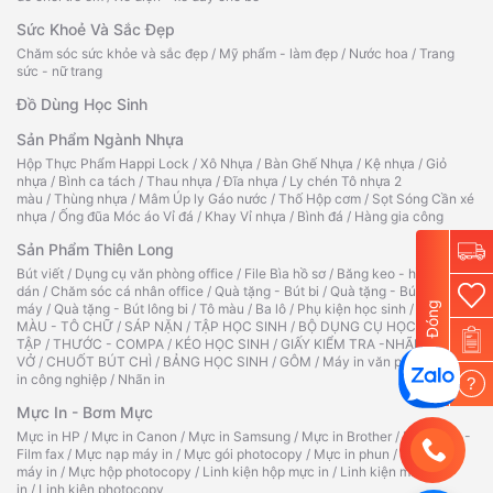
Sức Khoẻ Và Sắc Đẹp
Chăm sóc sức khỏe và sắc đẹp
/
Mỹ phẩm - làm đẹp
/
Nước hoa
/
Trang
sức - nữ trang
Đồ Dùng Học Sinh
Sản Phẩm Ngành Nhựa
Hộp Thực Phẩm Happi Lock
/
Xô Nhựa
/
Bàn Ghế Nhựa
/
Kệ nhựa
/
Giỏ
nhựa
/
Bình ca tách
/
Thau nhựa
/
Đĩa nhựa
/
Ly chén Tô nhựa 2
màu
/
Thùng nhựa
/
Mâm Úp ly Gáo nước
/
Thố Hộp cơm
/
Sọt Sóng Cần xé
nhựa
/
Ống đũa Móc áo Vỉ đá
/
Khay Vỉ nhựa
/
Bình đá
/
Hàng gia công
Sản Phẩm Thiên Long
Bút viết
/
Dụng cụ văn phòng office
/
File Bìa hồ sơ
/
Băng keo - hồ
dán
/
Chăm sóc cá nhân office
/
Quà tặng - Bút bi
/
Quà tặng - Bút
Đóng
máy
/
Quà tặng - Bút lông bi
/
Tô màu
/
Ba lô
/
Phụ kiện học sinh
/
TẬP TÔ
MÀU - TÔ CHỮ
/
SÁP NẶN
/
TẬP HỌC SINH
/
BỘ DỤNG CỤ HỌC
TẬP
/
THƯỚC - COMPA
/
KÉO HỌC SINH
/
GIẤY KIỂM TRA -NHÃN
VỞ
/
CHUỐT BÚT CHÌ
/
BẢNG HỌC SINH
/
GÔM
/
Máy in văn phòng
/
Máy
in công nghiệp
/
Nhãn in
?
Mực In - Bơm Mực
Mực in HP
/
Mực in Canon
/
Mực in Samsung
/
Mực in Brother
/
Ruy băng -
Film fax
/
Mực nạp máy in
/
Mực gói photocopy
/
Mực in phun
/
Hộp mực
máy in
/
Mực hộp photocopy
/
Linh kiện hộp mực in
/
Linh kiện máy
in
/
Linh kiện photocopy