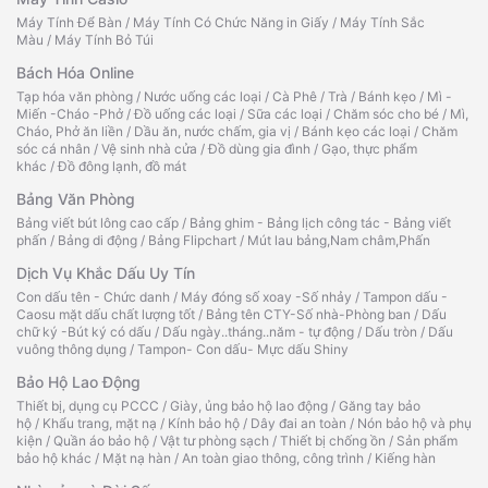
Máy Tính Để Bàn
/
Máy Tính Có Chức Năng in Giấy
/
Máy Tính Sắc
Màu
/
Máy Tính Bỏ Túi
Bách Hóa Online
Tạp hóa văn phòng
/
Nước uống các loại
/
Cà Phê
/
Trà
/
Bánh kẹo
/
Mì -
Miến -Cháo -Phở
/
Đồ uống các loại
/
Sữa các loại
/
Chăm sóc cho bé
/
Mì,
Cháo, Phở ăn liền
/
Dầu ăn, nước chấm, gia vị
/
Bánh kẹo các loại
/
Chăm
sóc cá nhân
/
Vệ sinh nhà cửa
/
Đồ dùng gia đình
/
Gạo, thực phẩm
khác
/
Đồ đông lạnh, đồ mát
Bảng Văn Phòng
Bảng viết bút lông cao cấp
/
Bảng ghim - Bảng lịch công tác - Bảng viết
phấn
/
Bảng di động
/
Bảng Flipchart
/
Mút lau bảng,Nam châm,Phấn
Dịch Vụ Khắc Dấu Uy Tín
Con dấu tên - Chức danh
/
Máy đóng số xoay -Số nhảy
/
Tampon dấu -
Caosu mặt dấu chất lượng tốt
/
Bảng tên CTY-Số nhà-Phòng ban
/
Dấu
chữ ký -Bút ký có dấu
/
Dấu ngày..tháng..năm - tự động
/
Dấu tròn
/
Dấu
vuông thông dụng
/
Tampon- Con dấu- Mực dấu Shiny
Bảo Hộ Lao Động
Thiết bị, dụng cụ PCCC
/
Giày, ủng bảo hộ lao động
/
Găng tay bảo
hộ
/
Khẩu trang, mặt nạ
/
Kính bảo hộ
/
Dây đai an toàn
/
Nón bảo hộ và phụ
kiện
/
Quần áo bảo hộ
/
Vật tư phòng sạch
/
Thiết bị chống ồn
/
Sản phẩm
bảo hộ khác
/
Mặt nạ hàn
/
An toàn giao thông, công trình
/
Kiếng hàn