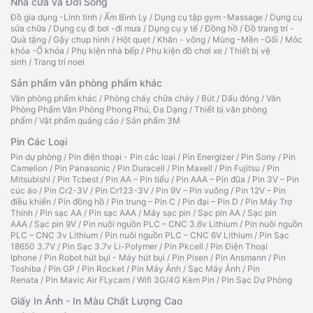
Nhà cửa và Đời Sống
Đồ gia dụng -Linh tinh
/
Ấm Bình Ly
/
Dụng cụ tập gym -Massage
/
Dụng cụ
sửa chữa
/
Dụng cụ đi bơi -đi mưa
/
Dụng cụ y tế
/
Đồng hồ
/
Đồ trang trí -
Quà tặng
/
Gậy chụp hình
/
Hột quẹt
/
Khăn - võng
/
Mùng -Mền -Gối
/
Móc
khóa -Ổ khóa
/
Phụ kiện nhà bếp
/
Phụ kiện đồ chơi xe
/
Thiết bị vệ
sinh
/
Trang trí noel
Sản phẩm văn phòng phẩm khác
Văn phòng phẩm khác
/
Phòng cháy chữa cháy
/
Bút
/
Dấu đóng
/
Văn
Phòng Phẩm Văn Phòng Phong Phú, Đa Dạng
/
Thiết bị văn phòng
phẩm
/
Vật phẩm quảng cáo
/
Sản phẩm 3M
Pin Các Loại
Pin dự phòng
/
Pin điện thoại - Pin các loại
/
Pin Energizer
/
Pin Sony
/
Pin
Camelion
/
Pin Panasonic
/
Pin Duracell
/
Pin Maxell
/
Pin Fujitsu
/
Pin
Mitsubishi
/
Pin Tcbest
/
Pin AA – Pin tiểu
/
Pin AAA – Pin đũa
/
Pin 3V – Pin
cúc áo
/
Pin Cr2-3V
/
Pin Cr123-3V
/
Pin 9V – Pin vuông
/
Pin 12V – Pin
điều khiển
/
Pin đồng hồ
/
Pin trung – Pin C
/
Pin đại – Pin D
/
Pin Máy Trợ
Thính
/
Pin sạc AA
/
Pin sạc AAA
/
Máy sạc pin
/
Sạc pin AA
/
Sạc pin
AAA
/
Sạc pin 9V
/
Pin nuôi nguồn PLC – CNC 3.6v Lithium
/
Pin nuôi nguồn
PLC – CNC 3v Lithium
/
Pin nuôi nguồn PLC – CNC 6V Lithium
/
Pin Sạc
18650 3.7V
/
Pin Sạc 3.7v Li-Polymer
/
Pin Pkcell
/
Pin Điện Thoại
Iphone
/
Pin Robot hút bụi - Máy hút bụi
/
Pin Pisen
/
Pin Ansmann
/
Pin
Toshiba
/
Pin GP
/
Pin Rocket
/
Pin Máy Ảnh
/
Sạc Máy Ảnh
/
Pin
Renata
/
Pin Mavic Air FLycam
/
Wifi 3G/4G Kèm Pin
/
Pin Sạc Dự Phòng
Giấy In Ảnh - In Màu Chất Lượng Cao