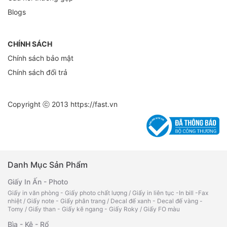
Blogs
CHÍNH SÁCH
Chính sách bảo mật
Chính sách đổi trả
Copyright ⓒ 2013
https://fast.vn
Danh Mục Sản Phẩm
Giấy In Ấn - Photo
Giấy in văn phòng - Giấy photo chất lượng
/
Giấy in liên tục -In bill -Fax
nhiệt
/
Giấy note - Giấy phân trang
/
Decal đế xanh - Decal đế vàng -
Tomy
/
Giấy than - Giấy kẽ ngang - Giấy Roky
/
Giấy FO màu
Bìa - Kệ - Rổ