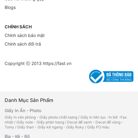
Blogs
CHÍNH SÁCH
Chính sách bảo mật
Chính sách đổi trả
Copyright ⓒ 2013
https://fast.vn
Danh Mục Sản Phẩm
Giấy In Ấn - Photo
Giấy in văn phòng - Giấy photo chất lượng
/
Giấy in liên tục -In bill -Fax
nhiệt
/
Giấy note - Giấy phân trang
/
Decal đế xanh - Decal đế vàng -
Tomy
/
Giấy than - Giấy kẽ ngang - Giấy Roky
/
Giấy FO màu
Bìa - Kệ - Rổ