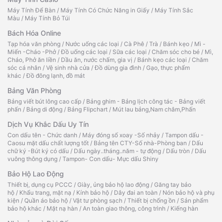
Máy Tính Để Bàn
/
Máy Tính Có Chức Năng in Giấy
/
Máy Tính Sắc
Màu
/
Máy Tính Bỏ Túi
Bách Hóa Online
Tạp hóa văn phòng
/
Nước uống các loại
/
Cà Phê
/
Trà
/
Bánh kẹo
/
Mì -
Miến -Cháo -Phở
/
Đồ uống các loại
/
Sữa các loại
/
Chăm sóc cho bé
/
Mì,
Cháo, Phở ăn liền
/
Dầu ăn, nước chấm, gia vị
/
Bánh kẹo các loại
/
Chăm
sóc cá nhân
/
Vệ sinh nhà cửa
/
Đồ dùng gia đình
/
Gạo, thực phẩm
khác
/
Đồ đông lạnh, đồ mát
Bảng Văn Phòng
Bảng viết bút lông cao cấp
/
Bảng ghim - Bảng lịch công tác - Bảng viết
phấn
/
Bảng di động
/
Bảng Flipchart
/
Mút lau bảng,Nam châm,Phấn
Dịch Vụ Khắc Dấu Uy Tín
Con dấu tên - Chức danh
/
Máy đóng số xoay -Số nhảy
/
Tampon dấu -
Caosu mặt dấu chất lượng tốt
/
Bảng tên CTY-Số nhà-Phòng ban
/
Dấu
chữ ký -Bút ký có dấu
/
Dấu ngày..tháng..năm - tự động
/
Dấu tròn
/
Dấu
vuông thông dụng
/
Tampon- Con dấu- Mực dấu Shiny
Bảo Hộ Lao Động
Thiết bị, dụng cụ PCCC
/
Giày, ủng bảo hộ lao động
/
Găng tay bảo
hộ
/
Khẩu trang, mặt nạ
/
Kính bảo hộ
/
Dây đai an toàn
/
Nón bảo hộ và phụ
kiện
/
Quần áo bảo hộ
/
Vật tư phòng sạch
/
Thiết bị chống ồn
/
Sản phẩm
bảo hộ khác
/
Mặt nạ hàn
/
An toàn giao thông, công trình
/
Kiếng hàn