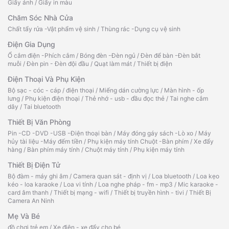
Giấy ảnh
/
Giấy in màu
Chăm Sóc Nhà Cửa
Chất tẩy rửa -Vật phẩm vệ sinh
/
Thùng rác -Dụng cụ vệ sinh
Điện Gia Dụng
Ổ cắm điện -Phích cắm
/
Bóng đèn -Đèn ngủ
/
Đèn để bàn -Đèn bắt
muỗi
/
Đèn pin - Đèn đội đầu
/
Quạt làm mát
/
Thiết bị điện
Điện Thoại Và Phụ Kiện
Bộ sạc - cóc - cáp
/
điện thoại
/
Miếng dán cường lực
/
Màn hình - ốp
lưng
/
Phụ kiện điện thoại
/
Thẻ nhớ - usb - đầu đọc thẻ
/
Tai nghe cắm
dây
/
Tai bluetooth
Thiết Bị Văn Phòng
Pin -CD -DVD -USB -Điện thoại bàn
/
Máy đóng gáy sách -Lò xo
/
Máy
hủy tài liệu -Máy đếm tiền
/
Phụ kiện máy tính Chuột -Bàn phím
/
Xe đẩy
hàng
/
Bàn phím máy tính
/
Chuột máy tính
/
Phụ kiện máy tính
Thiết Bị Điện Tử
Bộ đàm - máy ghi âm
/
Camera quan sát - định vị
/
Loa bluetooth
/
Loa kẹo
kéo - loa karaoke
/
Loa vi tính
/
Loa nghe pháp - fm - mp3
/
Mic karaoke -
card âm thanh
/
Thiết bị mạng - wifi
/
Thiết bị truyền hình - tivi
/
Thiết Bị
Camera An Ninh
Mẹ Và Bé
đồ chơi trẻ em
/
Xe điện - xe đẩy cho bé