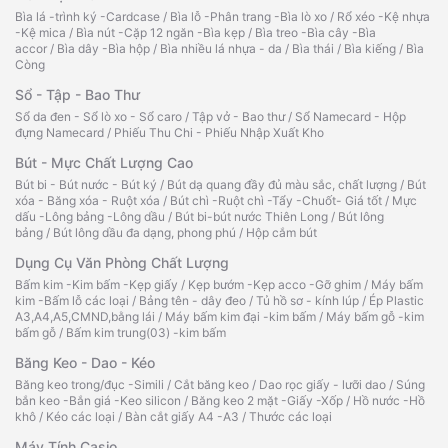
Bìa lá -trình ký -Cardcase
/
Bìa lỗ -Phân trang -Bìa lò xo
/
Rổ xéo -Kệ nhựa
-Kệ mica
/
Bìa nút -Cặp 12 ngăn -Bìa kẹp
/
Bìa treo -Bìa cây -Bìa
accor
/
Bìa dây -Bìa hộp
/
Bìa nhiều lá nhựa - da
/
Bìa thái
/
Bìa kiếng
/
Bìa
Còng
Sổ - Tập - Bao Thư
Sổ da đen - Sổ lò xo - Sổ caro
/
Tập vở - Bao thư
/
Sổ Namecard - Hộp
đựng Namecard
/
Phiếu Thu Chi - Phiếu Nhập Xuất Kho
Bút - Mực Chất Lượng Cao
Bút bi - Bút nước - Bút ký
/
Bút dạ quang đầy đủ màu sắc, chất lượng
/
Bút
xóa - Băng xóa - Ruột xóa
/
Bút chì -Ruột chì -Tẩy -Chuốt- Giá tốt
/
Mực
dấu -Lông bảng -Lông dầu
/
Bút bi-bút nước Thiên Long
/
Bút lông
bảng
/
Bút lông dầu đa dạng, phong phú
/
Hộp cắm bút
Dụng Cụ Văn Phòng Chất Lượng
Bấm kim -Kim bấm -Kẹp giấy
/
Kẹp bướm -Kẹp acco -Gỡ ghim
/
Máy bấm
kim -Bấm lỗ các loại
/
Bảng tên - dây đeo
/
Tủ hồ sơ - kính lúp
/
Ép Plastic
A3,A4,A5,CMND,bằng lái
/
Máy bấm kim đại -kim bấm
/
Máy bấm gỗ -kim
bấm gỗ
/
Bấm kim trung(03) -kim bấm
Băng Keo - Dao - Kéo
Băng keo trong/đục -Simili
/
Cắt băng keo
/
Dao rọc giấy - lưỡi dao
/
Súng
bắn keo -Bắn giá -Keo silicon
/
Băng keo 2 mặt -Giấy -Xốp
/
Hồ nước -Hồ
khô
/
Kéo các loại
/
Bàn cắt giấy A4 -A3
/
Thước các loại
Máy Tính Casio