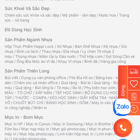
Sức Khoẻ Và Sắc Đẹp
Chăm sóc sức khỏe và sắc đẹp
/
Mỹ phẩm - làm đẹp
/
Nước hoa
/
Trang
sức - nữ trang
Đồ Dùng Học Sinh
Sản Phẩm Ngành Nhựa
Hộp Thực Phẩm Happi Lock
/
Xô Nhựa
/
Bàn Ghế Nhựa
/
Kệ nhựa
/
Giỏ
nhựa
/
Bình ca tách
/
Thau nhựa
/
Đĩa nhựa
/
Ly chén Tô nhựa 2
màu
/
Thùng nhựa
/
Mâm Úp ly Gáo nước
/
Thố Hộp cơm
/
Sọt Sóng Cần xé
nhựa
/
Ống đũa Móc áo Vỉ đá
/
Khay Vỉ nhựa
/
Bình đá
/
Hàng gia công
Sản Phẩm Thiên Long
Bút viết
/
Dụng cụ văn phòng office
/
File Bìa hồ sơ
/
Băng keo - hồ
dán
/
Chăm sóc cá nhân office
/
Quà tặng - Bút bi
/
Quà tặng - Bút
Đóng
máy
/
Quà tặng - Bút lông bi
/
Tô màu
/
Ba lô
/
Phụ kiện học sinh
/
TẬP TÔ
MÀU - TÔ CHỮ
/
SÁP NẶN
/
TẬP HỌC SINH
/
BỘ DỤNG CỤ HỌC
TẬP
/
THƯỚC - COMPA
/
KÉO HỌC SINH
/
GIẤY KIỂM TRA -NHÃN
VỞ
/
CHUỐT BÚT CHÌ
/
BẢNG HỌC SINH
/
GÔM
/
Máy in văn phòng
/
Máy
in công nghiệp
/
Nhãn in
?
Mực In - Bơm Mực
Mực in HP
/
Mực in Canon
/
Mực in Samsung
/
Mực in Brother
/
Ruy băng -
Film fax
/
Mực nạp máy in
/
Mực gói photocopy
/
Mực in phun
/
Hộp mực
máy in
/
Mực hộp photocopy
/
Linh kiện hộp mực in
/
Linh kiện máy
in
/
Linh kiện photocopy