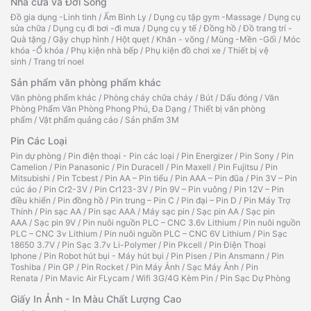
Nhà cửa và Đời Sống
Đồ gia dụng -Linh tinh
/
Ấm Bình Ly
/
Dụng cụ tập gym -Massage
/
Dụng cụ
sửa chữa
/
Dụng cụ đi bơi -đi mưa
/
Dụng cụ y tế
/
Đồng hồ
/
Đồ trang trí -
Quà tặng
/
Gậy chụp hình
/
Hột quẹt
/
Khăn - võng
/
Mùng -Mền -Gối
/
Móc
khóa -Ổ khóa
/
Phụ kiện nhà bếp
/
Phụ kiện đồ chơi xe
/
Thiết bị vệ
sinh
/
Trang trí noel
Sản phẩm văn phòng phẩm khác
Văn phòng phẩm khác
/
Phòng cháy chữa cháy
/
Bút
/
Dấu đóng
/
Văn
Phòng Phẩm Văn Phòng Phong Phú, Đa Dạng
/
Thiết bị văn phòng
phẩm
/
Vật phẩm quảng cáo
/
Sản phẩm 3M
Pin Các Loại
Pin dự phòng
/
Pin điện thoại - Pin các loại
/
Pin Energizer
/
Pin Sony
/
Pin
Camelion
/
Pin Panasonic
/
Pin Duracell
/
Pin Maxell
/
Pin Fujitsu
/
Pin
Mitsubishi
/
Pin Tcbest
/
Pin AA – Pin tiểu
/
Pin AAA – Pin đũa
/
Pin 3V – Pin
cúc áo
/
Pin Cr2-3V
/
Pin Cr123-3V
/
Pin 9V – Pin vuông
/
Pin 12V – Pin
điều khiển
/
Pin đồng hồ
/
Pin trung – Pin C
/
Pin đại – Pin D
/
Pin Máy Trợ
Thính
/
Pin sạc AA
/
Pin sạc AAA
/
Máy sạc pin
/
Sạc pin AA
/
Sạc pin
AAA
/
Sạc pin 9V
/
Pin nuôi nguồn PLC – CNC 3.6v Lithium
/
Pin nuôi nguồn
PLC – CNC 3v Lithium
/
Pin nuôi nguồn PLC – CNC 6V Lithium
/
Pin Sạc
18650 3.7V
/
Pin Sạc 3.7v Li-Polymer
/
Pin Pkcell
/
Pin Điện Thoại
Iphone
/
Pin Robot hút bụi - Máy hút bụi
/
Pin Pisen
/
Pin Ansmann
/
Pin
Toshiba
/
Pin GP
/
Pin Rocket
/
Pin Máy Ảnh
/
Sạc Máy Ảnh
/
Pin
Renata
/
Pin Mavic Air FLycam
/
Wifi 3G/4G Kèm Pin
/
Pin Sạc Dự Phòng
Giấy In Ảnh - In Màu Chất Lượng Cao