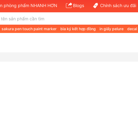
văn phòng phẩm NHANH HƠN
Blogs
Chính sách ưu đãi
sakura pen touch paint marker
bìa ký kết hợp đồng
in giấy pelure
decal
 a a4 70gsm
giá giấy a4 double a 80gsm
giấy định lượng 120
van phong 