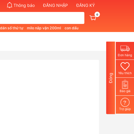
Thông báo
ĐĂNG NHẬP
ĐĂNG KÝ
0
 dán số thứ tự
milo nắp vặn 200ml
con dấu
pham quan 1
bút không phai màu
Đơn hàng
Yêu thích
Đóng
Báo giá
?
Trợ giúp