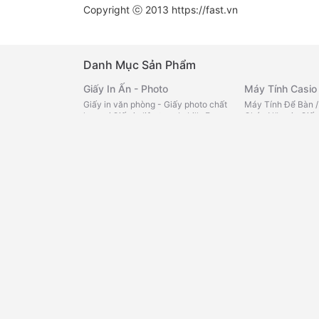
Copyright ⓒ 2013
https://fast.vn
Danh Mục Sản Phẩm
Giấy In Ấn - Photo
Máy Tính Casio
Giấy in văn phòng - Giấy photo chất
Máy Tính Để Bàn
lượng
/
Giấy in liên tục -In bill -Fax
Chức Năng in Giấy
nhiệt
/
Giấy note - Giấy phân
Màu
/
Máy Tính Bỏ
trang
/
Decal đế xanh - Decal đế
Bách Hóa Onlin
vàng -Tomy
/
Giấy than - Giấy kẽ
ngang - Giấy Roky
/
Giấy FO màu
Tạp hóa văn phòn
loại
/
Cà Phê
/
Trà
Bìa - Kệ - Rổ
Miến -Cháo -Phở
Bìa lá -trình ký -Cardcase
/
Bìa lỗ -
loại
/
Sữa các loại
Phân trang -Bìa lò xo
/
Rổ xéo -Kệ
bé
/
Mì, Cháo, Phở 
nhựa -Kệ mica
/
Bìa nút -Cặp 12
nước chấm, gia vị
ngăn -Bìa kẹp
/
Bìa treo -Bìa cây -
loại
/
Chăm sóc cá
Bìa accor
/
Bìa dây -Bìa hộp
/
Bìa
nhà cửa
/
Đồ dùng 
nhiều lá nhựa - da
/
Bìa thái
/
Bìa
thực phẩm khác
/
kiếng
/
Bìa Còng
mát
Sổ - Tập - Bao Thư
Bảng Văn Phòn
Sổ da đen - Sổ lò xo - Sổ caro
/
Tập
Bảng viết bút lông
vở - Bao thư
/
Sổ Namecard - Hộp
ghim - Bảng lịch c