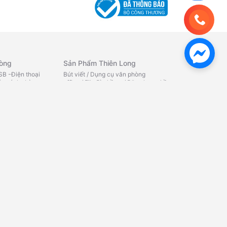
hòng
Sản Phẩm Thiên Long
B -Điện thoại
Bút viết
/
Dụng cụ văn phòng
y sách -Lò
office
/
File Bìa hồ sơ
/
Băng keo - hồ
iệu -Máy đếm
dán
/
Chăm sóc cá nhân office
/
Quà
y tính Chuột -Bàn
tặng - Bút bi
/
Quà tặng - Bút
g
/
Bàn phím máy
máy
/
Quà tặng - Bút lông bi
/
Tô
ính
/
Phụ kiện máy
màu
/
Ba lô
/
Phụ kiện học sinh
/
TẬP
TÔ MÀU - TÔ CHỮ
/
SÁP NẶN
/
TẬP
HỌC SINH
/
BỘ DỤNG CỤ HỌC
ử
TẬP
/
THƯỚC - COMPA
/
KÉO HỌC
SINH
/
GIẤY KIỂM TRA -NHÃN
 âm
/
Camera quan
VỞ
/
CHUỐT BÚT CHÌ
/
BẢNG HỌC
bluetooth
/
Loa
SINH
/
GÔM
/
Máy in văn
aoke
/
Loa vi
phòng
/
Máy in công nghiệp
/
Nhãn
áp - fm -
in
e - card âm
ạng - wifi
/
Thiết bị
Mực In - Bơm Mực
/
Thiết Bị Camera
Mực in HP
/
Mực in Canon
/
Mực in
Samsung
/
Mực in Brother
/
Ruy
băng - Film fax
/
Mực nạp máy