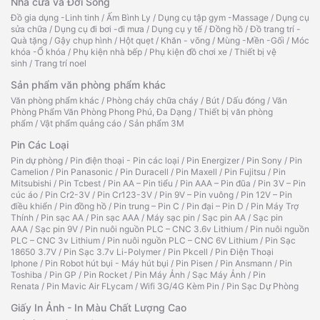
Nhà cửa và Đời Sống
Đồ gia dụng -Linh tinh
/
Ấm Bình Ly
/
Dụng cụ tập gym -Massage
/
Dụng cụ
sửa chữa
/
Dụng cụ đi bơi -đi mưa
/
Dụng cụ y tế
/
Đồng hồ
/
Đồ trang trí -
Quà tặng
/
Gậy chụp hình
/
Hột quẹt
/
Khăn - võng
/
Mùng -Mền -Gối
/
Móc
khóa -Ổ khóa
/
Phụ kiện nhà bếp
/
Phụ kiện đồ chơi xe
/
Thiết bị vệ
sinh
/
Trang trí noel
Sản phẩm văn phòng phẩm khác
Văn phòng phẩm khác
/
Phòng cháy chữa cháy
/
Bút
/
Dấu đóng
/
Văn
Phòng Phẩm Văn Phòng Phong Phú, Đa Dạng
/
Thiết bị văn phòng
phẩm
/
Vật phẩm quảng cáo
/
Sản phẩm 3M
Pin Các Loại
Pin dự phòng
/
Pin điện thoại - Pin các loại
/
Pin Energizer
/
Pin Sony
/
Pin
Camelion
/
Pin Panasonic
/
Pin Duracell
/
Pin Maxell
/
Pin Fujitsu
/
Pin
Mitsubishi
/
Pin Tcbest
/
Pin AA – Pin tiểu
/
Pin AAA – Pin đũa
/
Pin 3V – Pin
cúc áo
/
Pin Cr2-3V
/
Pin Cr123-3V
/
Pin 9V – Pin vuông
/
Pin 12V – Pin
điều khiển
/
Pin đồng hồ
/
Pin trung – Pin C
/
Pin đại – Pin D
/
Pin Máy Trợ
Thính
/
Pin sạc AA
/
Pin sạc AAA
/
Máy sạc pin
/
Sạc pin AA
/
Sạc pin
AAA
/
Sạc pin 9V
/
Pin nuôi nguồn PLC – CNC 3.6v Lithium
/
Pin nuôi nguồn
PLC – CNC 3v Lithium
/
Pin nuôi nguồn PLC – CNC 6V Lithium
/
Pin Sạc
18650 3.7V
/
Pin Sạc 3.7v Li-Polymer
/
Pin Pkcell
/
Pin Điện Thoại
Iphone
/
Pin Robot hút bụi - Máy hút bụi
/
Pin Pisen
/
Pin Ansmann
/
Pin
Toshiba
/
Pin GP
/
Pin Rocket
/
Pin Máy Ảnh
/
Sạc Máy Ảnh
/
Pin
Renata
/
Pin Mavic Air FLycam
/
Wifi 3G/4G Kèm Pin
/
Pin Sạc Dự Phòng
Giấy In Ảnh - In Màu Chất Lượng Cao