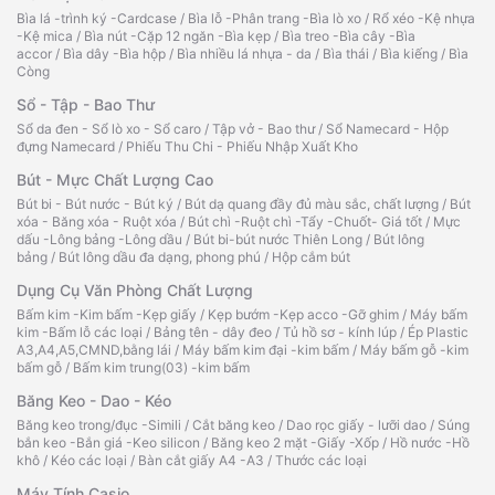
Bìa lá -trình ký -Cardcase
/
Bìa lỗ -Phân trang -Bìa lò xo
/
Rổ xéo -Kệ nhựa
-Kệ mica
/
Bìa nút -Cặp 12 ngăn -Bìa kẹp
/
Bìa treo -Bìa cây -Bìa
accor
/
Bìa dây -Bìa hộp
/
Bìa nhiều lá nhựa - da
/
Bìa thái
/
Bìa kiếng
/
Bìa
Còng
Sổ - Tập - Bao Thư
Sổ da đen - Sổ lò xo - Sổ caro
/
Tập vở - Bao thư
/
Sổ Namecard - Hộp
đựng Namecard
/
Phiếu Thu Chi - Phiếu Nhập Xuất Kho
Bút - Mực Chất Lượng Cao
Bút bi - Bút nước - Bút ký
/
Bút dạ quang đầy đủ màu sắc, chất lượng
/
Bút
xóa - Băng xóa - Ruột xóa
/
Bút chì -Ruột chì -Tẩy -Chuốt- Giá tốt
/
Mực
dấu -Lông bảng -Lông dầu
/
Bút bi-bút nước Thiên Long
/
Bút lông
bảng
/
Bút lông dầu đa dạng, phong phú
/
Hộp cắm bút
Dụng Cụ Văn Phòng Chất Lượng
Bấm kim -Kim bấm -Kẹp giấy
/
Kẹp bướm -Kẹp acco -Gỡ ghim
/
Máy bấm
kim -Bấm lỗ các loại
/
Bảng tên - dây đeo
/
Tủ hồ sơ - kính lúp
/
Ép Plastic
A3,A4,A5,CMND,bằng lái
/
Máy bấm kim đại -kim bấm
/
Máy bấm gỗ -kim
bấm gỗ
/
Bấm kim trung(03) -kim bấm
Băng Keo - Dao - Kéo
Băng keo trong/đục -Simili
/
Cắt băng keo
/
Dao rọc giấy - lưỡi dao
/
Súng
bắn keo -Bắn giá -Keo silicon
/
Băng keo 2 mặt -Giấy -Xốp
/
Hồ nước -Hồ
khô
/
Kéo các loại
/
Bàn cắt giấy A4 -A3
/
Thước các loại
Máy Tính Casio