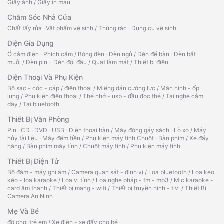
Giấy ảnh
/
Giấy in màu
Chăm Sóc Nhà Cửa
Chất tẩy rửa -Vật phẩm vệ sinh
/
Thùng rác -Dụng cụ vệ sinh
Điện Gia Dụng
Ổ cắm điện -Phích cắm
/
Bóng đèn -Đèn ngủ
/
Đèn để bàn -Đèn bắt
muỗi
/
Đèn pin - Đèn đội đầu
/
Quạt làm mát
/
Thiết bị điện
Điện Thoại Và Phụ Kiện
Bộ sạc - cóc - cáp
/
điện thoại
/
Miếng dán cường lực
/
Màn hình - ốp
lưng
/
Phụ kiện điện thoại
/
Thẻ nhớ - usb - đầu đọc thẻ
/
Tai nghe cắm
dây
/
Tai bluetooth
Thiết Bị Văn Phòng
Pin -CD -DVD -USB -Điện thoại bàn
/
Máy đóng gáy sách -Lò xo
/
Máy
hủy tài liệu -Máy đếm tiền
/
Phụ kiện máy tính Chuột -Bàn phím
/
Xe đẩy
hàng
/
Bàn phím máy tính
/
Chuột máy tính
/
Phụ kiện máy tính
Thiết Bị Điện Tử
Bộ đàm - máy ghi âm
/
Camera quan sát - định vị
/
Loa bluetooth
/
Loa kẹo
kéo - loa karaoke
/
Loa vi tính
/
Loa nghe pháp - fm - mp3
/
Mic karaoke -
card âm thanh
/
Thiết bị mạng - wifi
/
Thiết bị truyền hình - tivi
/
Thiết Bị
Camera An Ninh
Mẹ Và Bé
đồ chơi trẻ em
/
Xe điện - xe đẩy cho bé