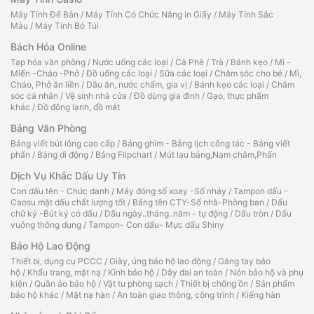
Máy Tính Để Bàn
/
Máy Tính Có Chức Năng in Giấy
/
Máy Tính Sắc
Màu
/
Máy Tính Bỏ Túi
Bách Hóa Online
Tạp hóa văn phòng
/
Nước uống các loại
/
Cà Phê
/
Trà
/
Bánh kẹo
/
Mì -
Miến -Cháo -Phở
/
Đồ uống các loại
/
Sữa các loại
/
Chăm sóc cho bé
/
Mì,
Cháo, Phở ăn liền
/
Dầu ăn, nước chấm, gia vị
/
Bánh kẹo các loại
/
Chăm
sóc cá nhân
/
Vệ sinh nhà cửa
/
Đồ dùng gia đình
/
Gạo, thực phẩm
khác
/
Đồ đông lạnh, đồ mát
Bảng Văn Phòng
Bảng viết bút lông cao cấp
/
Bảng ghim - Bảng lịch công tác - Bảng viết
phấn
/
Bảng di động
/
Bảng Flipchart
/
Mút lau bảng,Nam châm,Phấn
Dịch Vụ Khắc Dấu Uy Tín
Con dấu tên - Chức danh
/
Máy đóng số xoay -Số nhảy
/
Tampon dấu -
Caosu mặt dấu chất lượng tốt
/
Bảng tên CTY-Số nhà-Phòng ban
/
Dấu
chữ ký -Bút ký có dấu
/
Dấu ngày..tháng..năm - tự động
/
Dấu tròn
/
Dấu
vuông thông dụng
/
Tampon- Con dấu- Mực dấu Shiny
Bảo Hộ Lao Động
Thiết bị, dụng cụ PCCC
/
Giày, ủng bảo hộ lao động
/
Găng tay bảo
hộ
/
Khẩu trang, mặt nạ
/
Kính bảo hộ
/
Dây đai an toàn
/
Nón bảo hộ và phụ
kiện
/
Quần áo bảo hộ
/
Vật tư phòng sạch
/
Thiết bị chống ồn
/
Sản phẩm
bảo hộ khác
/
Mặt nạ hàn
/
An toàn giao thông, công trình
/
Kiếng hàn