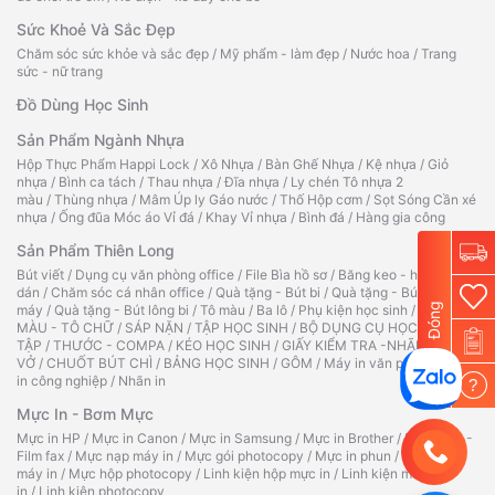
Sức Khoẻ Và Sắc Đẹp
Chăm sóc sức khỏe và sắc đẹp
/
Mỹ phẩm - làm đẹp
/
Nước hoa
/
Trang
sức - nữ trang
Đồ Dùng Học Sinh
Sản Phẩm Ngành Nhựa
Hộp Thực Phẩm Happi Lock
/
Xô Nhựa
/
Bàn Ghế Nhựa
/
Kệ nhựa
/
Giỏ
nhựa
/
Bình ca tách
/
Thau nhựa
/
Đĩa nhựa
/
Ly chén Tô nhựa 2
màu
/
Thùng nhựa
/
Mâm Úp ly Gáo nước
/
Thố Hộp cơm
/
Sọt Sóng Cần xé
nhựa
/
Ống đũa Móc áo Vỉ đá
/
Khay Vỉ nhựa
/
Bình đá
/
Hàng gia công
Sản Phẩm Thiên Long
Bút viết
/
Dụng cụ văn phòng office
/
File Bìa hồ sơ
/
Băng keo - hồ
dán
/
Chăm sóc cá nhân office
/
Quà tặng - Bút bi
/
Quà tặng - Bút
Đóng
máy
/
Quà tặng - Bút lông bi
/
Tô màu
/
Ba lô
/
Phụ kiện học sinh
/
TẬP TÔ
MÀU - TÔ CHỮ
/
SÁP NẶN
/
TẬP HỌC SINH
/
BỘ DỤNG CỤ HỌC
TẬP
/
THƯỚC - COMPA
/
KÉO HỌC SINH
/
GIẤY KIỂM TRA -NHÃN
VỞ
/
CHUỐT BÚT CHÌ
/
BẢNG HỌC SINH
/
GÔM
/
Máy in văn phòng
/
Máy
in công nghiệp
/
Nhãn in
?
Mực In - Bơm Mực
Mực in HP
/
Mực in Canon
/
Mực in Samsung
/
Mực in Brother
/
Ruy băng -
Film fax
/
Mực nạp máy in
/
Mực gói photocopy
/
Mực in phun
/
Hộp mực
máy in
/
Mực hộp photocopy
/
Linh kiện hộp mực in
/
Linh kiện máy
in
/
Linh kiện photocopy