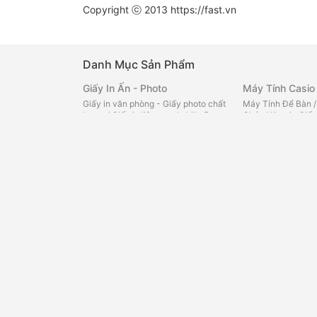
Copyright ⓒ 2013
https://fast.vn
Danh Mục Sản Phẩm
Giấy In Ấn - Photo
Máy Tính Casio
Giấy in văn phòng - Giấy photo chất
Máy Tính Để Bàn
lượng
/
Giấy in liên tục -In bill -Fax
Chức Năng in Giấy
nhiệt
/
Giấy note - Giấy phân
Màu
/
Máy Tính Bỏ
trang
/
Decal đế xanh - Decal đế
Bách Hóa Onlin
vàng -Tomy
/
Giấy than - Giấy kẽ
ngang - Giấy Roky
/
Giấy FO màu
Tạp hóa văn phòn
loại
/
Cà Phê
/
Trà
Bìa - Kệ - Rổ
Miến -Cháo -Phở
Bìa lá -trình ký -Cardcase
/
Bìa lỗ -
loại
/
Sữa các loại
Phân trang -Bìa lò xo
/
Rổ xéo -Kệ
bé
/
Mì, Cháo, Phở 
nhựa -Kệ mica
/
Bìa nút -Cặp 12
nước chấm, gia vị
ngăn -Bìa kẹp
/
Bìa treo -Bìa cây -
loại
/
Chăm sóc cá
Bìa accor
/
Bìa dây -Bìa hộp
/
Bìa
nhà cửa
/
Đồ dùng 
nhiều lá nhựa - da
/
Bìa thái
/
Bìa
thực phẩm khác
/
kiếng
/
Bìa Còng
mát
Sổ - Tập - Bao Thư
Bảng Văn Phòn
Sổ da đen - Sổ lò xo - Sổ caro
/
Tập
Bảng viết bút lông
vở - Bao thư
/
Sổ Namecard - Hộp
ghim - Bảng lịch c