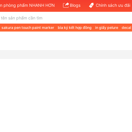
văn phòng phẩm NHANH HƠN
Blogs
Chính sách ưu đãi
sakura pen touch paint marker
bìa ký kết hợp đồng
in giấy pelure
decal
 a a4 70gsm
giá giấy a4 double a 80gsm
giấy định lượng 120
van phong 