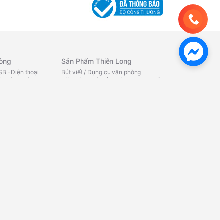
hòng
Sản Phẩm Thiên Long
B -Điện thoại
Bút viết
/
Dụng cụ văn phòng
y sách -Lò
office
/
File Bìa hồ sơ
/
Băng keo - hồ
iệu -Máy đếm
dán
/
Chăm sóc cá nhân office
/
Quà
y tính Chuột -Bàn
tặng - Bút bi
/
Quà tặng - Bút
g
/
Bàn phím máy
máy
/
Quà tặng - Bút lông bi
/
Tô
ính
/
Phụ kiện máy
màu
/
Ba lô
/
Phụ kiện học sinh
/
TẬP
TÔ MÀU - TÔ CHỮ
/
SÁP NẶN
/
TẬP
HỌC SINH
/
BỘ DỤNG CỤ HỌC
ử
TẬP
/
THƯỚC - COMPA
/
KÉO HỌC
SINH
/
GIẤY KIỂM TRA -NHÃN
 âm
/
Camera quan
VỞ
/
CHUỐT BÚT CHÌ
/
BẢNG HỌC
bluetooth
/
Loa
SINH
/
GÔM
/
Máy in văn
aoke
/
Loa vi
phòng
/
Máy in công nghiệp
/
Nhãn
áp - fm -
in
e - card âm
ạng - wifi
/
Thiết bị
Mực In - Bơm Mực
/
Thiết Bị Camera
Mực in HP
/
Mực in Canon
/
Mực in
Samsung
/
Mực in Brother
/
Ruy
băng - Film fax
/
Mực nạp máy