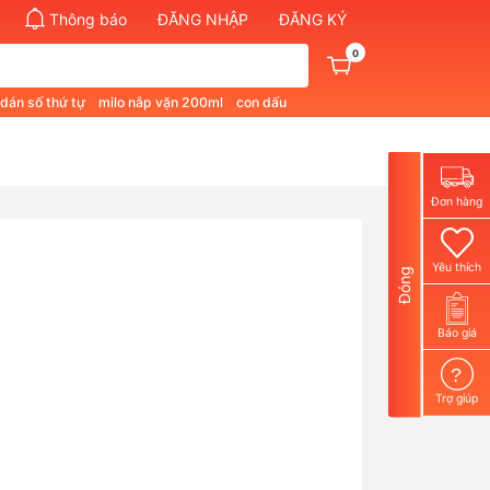
Thông báo
ĐĂNG NHẬP
ĐĂNG KÝ
0
 dán số thứ tự
milo nắp vặn 200ml
con dấu
pham quan 1
bút không phai màu
Đơn hàng
Yêu thích
Đóng
Báo giá
?
Trợ giúp