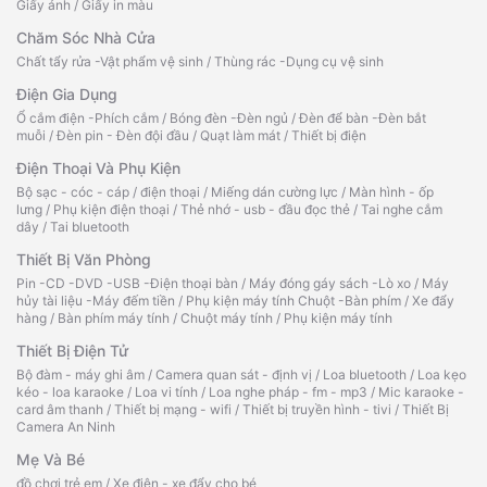
Giấy ảnh
/
Giấy in màu
Chăm Sóc Nhà Cửa
Chất tẩy rửa -Vật phẩm vệ sinh
/
Thùng rác -Dụng cụ vệ sinh
Điện Gia Dụng
Ổ cắm điện -Phích cắm
/
Bóng đèn -Đèn ngủ
/
Đèn để bàn -Đèn bắt
muỗi
/
Đèn pin - Đèn đội đầu
/
Quạt làm mát
/
Thiết bị điện
Điện Thoại Và Phụ Kiện
Bộ sạc - cóc - cáp
/
điện thoại
/
Miếng dán cường lực
/
Màn hình - ốp
lưng
/
Phụ kiện điện thoại
/
Thẻ nhớ - usb - đầu đọc thẻ
/
Tai nghe cắm
dây
/
Tai bluetooth
Thiết Bị Văn Phòng
Pin -CD -DVD -USB -Điện thoại bàn
/
Máy đóng gáy sách -Lò xo
/
Máy
hủy tài liệu -Máy đếm tiền
/
Phụ kiện máy tính Chuột -Bàn phím
/
Xe đẩy
hàng
/
Bàn phím máy tính
/
Chuột máy tính
/
Phụ kiện máy tính
Thiết Bị Điện Tử
Bộ đàm - máy ghi âm
/
Camera quan sát - định vị
/
Loa bluetooth
/
Loa kẹo
kéo - loa karaoke
/
Loa vi tính
/
Loa nghe pháp - fm - mp3
/
Mic karaoke -
card âm thanh
/
Thiết bị mạng - wifi
/
Thiết bị truyền hình - tivi
/
Thiết Bị
Camera An Ninh
Mẹ Và Bé
đồ chơi trẻ em
/
Xe điện - xe đẩy cho bé