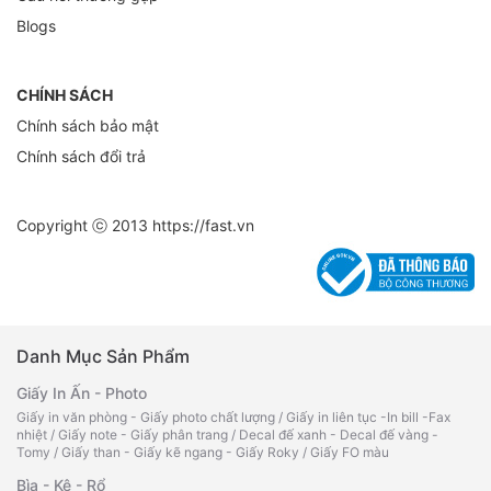
Blogs
CHÍNH SÁCH
Chính sách bảo mật
Chính sách đổi trả
Copyright ⓒ 2013
https://fast.vn
Danh Mục Sản Phẩm
Giấy In Ấn - Photo
Giấy in văn phòng - Giấy photo chất lượng
/
Giấy in liên tục -In bill -Fax
nhiệt
/
Giấy note - Giấy phân trang
/
Decal đế xanh - Decal đế vàng -
Tomy
/
Giấy than - Giấy kẽ ngang - Giấy Roky
/
Giấy FO màu
Bìa - Kệ - Rổ