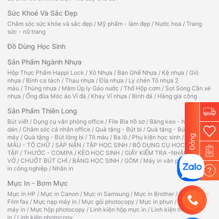
Sức Khoẻ Và Sắc Đẹp
Chăm sóc sức khỏe và sắc đẹp
/
Mỹ phẩm - làm đẹp
/
Nước hoa
/
Trang
sức - nữ trang
Đồ Dùng Học Sinh
Sản Phẩm Ngành Nhựa
Hộp Thực Phẩm Happi Lock
/
Xô Nhựa
/
Bàn Ghế Nhựa
/
Kệ nhựa
/
Giỏ
nhựa
/
Bình ca tách
/
Thau nhựa
/
Đĩa nhựa
/
Ly chén Tô nhựa 2
màu
/
Thùng nhựa
/
Mâm Úp ly Gáo nước
/
Thố Hộp cơm
/
Sọt Sóng Cần xé
nhựa
/
Ống đũa Móc áo Vỉ đá
/
Khay Vỉ nhựa
/
Bình đá
/
Hàng gia công
Sản Phẩm Thiên Long
Bút viết
/
Dụng cụ văn phòng office
/
File Bìa hồ sơ
/
Băng keo - hồ
dán
/
Chăm sóc cá nhân office
/
Quà tặng - Bút bi
/
Quà tặng - Bút
Đóng
máy
/
Quà tặng - Bút lông bi
/
Tô màu
/
Ba lô
/
Phụ kiện học sinh
/
TẬP TÔ
MÀU - TÔ CHỮ
/
SÁP NẶN
/
TẬP HỌC SINH
/
BỘ DỤNG CỤ HỌC
TẬP
/
THƯỚC - COMPA
/
KÉO HỌC SINH
/
GIẤY KIỂM TRA -NHÃN
VỞ
/
CHUỐT BÚT CHÌ
/
BẢNG HỌC SINH
/
GÔM
/
Máy in văn phòng
/
Máy
in công nghiệp
/
Nhãn in
?
Mực In - Bơm Mực
Mực in HP
/
Mực in Canon
/
Mực in Samsung
/
Mực in Brother
/
Ruy băng -
Film fax
/
Mực nạp máy in
/
Mực gói photocopy
/
Mực in phun
/
Hộp mực
máy in
/
Mực hộp photocopy
/
Linh kiện hộp mực in
/
Linh kiện máy
in
/
Linh kiện photocopy