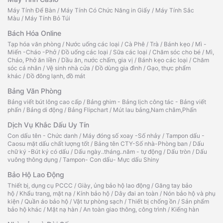
Máy Tính Để Bàn
/
Máy Tính Có Chức Năng in Giấy
/
Máy Tính Sắc
Màu
/
Máy Tính Bỏ Túi
Bách Hóa Online
Tạp hóa văn phòng
/
Nước uống các loại
/
Cà Phê
/
Trà
/
Bánh kẹo
/
Mì -
Miến -Cháo -Phở
/
Đồ uống các loại
/
Sữa các loại
/
Chăm sóc cho bé
/
Mì,
Cháo, Phở ăn liền
/
Dầu ăn, nước chấm, gia vị
/
Bánh kẹo các loại
/
Chăm
sóc cá nhân
/
Vệ sinh nhà cửa
/
Đồ dùng gia đình
/
Gạo, thực phẩm
khác
/
Đồ đông lạnh, đồ mát
Bảng Văn Phòng
Bảng viết bút lông cao cấp
/
Bảng ghim - Bảng lịch công tác - Bảng viết
phấn
/
Bảng di động
/
Bảng Flipchart
/
Mút lau bảng,Nam châm,Phấn
Dịch Vụ Khắc Dấu Uy Tín
Con dấu tên - Chức danh
/
Máy đóng số xoay -Số nhảy
/
Tampon dấu -
Caosu mặt dấu chất lượng tốt
/
Bảng tên CTY-Số nhà-Phòng ban
/
Dấu
chữ ký -Bút ký có dấu
/
Dấu ngày..tháng..năm - tự động
/
Dấu tròn
/
Dấu
vuông thông dụng
/
Tampon- Con dấu- Mực dấu Shiny
Bảo Hộ Lao Động
Thiết bị, dụng cụ PCCC
/
Giày, ủng bảo hộ lao động
/
Găng tay bảo
hộ
/
Khẩu trang, mặt nạ
/
Kính bảo hộ
/
Dây đai an toàn
/
Nón bảo hộ và phụ
kiện
/
Quần áo bảo hộ
/
Vật tư phòng sạch
/
Thiết bị chống ồn
/
Sản phẩm
bảo hộ khác
/
Mặt nạ hàn
/
An toàn giao thông, công trình
/
Kiếng hàn