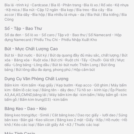
Bìa lá -trình ký -Cardcase
/
Bìa lỗ -Phân trang -Bìa lò xo
/
Rổ xéo -Kệ nhựa
-Kệ mica
/
Bìa nút -Cặp 12 ngăn -Bìa kẹp
/
Bìa treo -Bìa cây -Bìa
accor
/
Bìa dây -Bìa hộp
/
Bìa nhiều lá nhựa - da
/
Bìa thái
/
Bìa kiếng
/
Bìa
Còng
Sổ - Tập - Bao Thư
Sổ da đen - Sổ lò xo - Sổ caro
/
Tập vở - Bao thư
/
Sổ Namecard - Hộp
đựng Namecard
/
Phiếu Thu Chi - Phiếu Nhập Xuất Kho
Bút - Mực Chất Lượng Cao
Bút bi - Bút nước - Bút ký
/
Bút dạ quang đầy đủ màu sắc, chất lượng
/
Bút
xóa - Băng xóa - Ruột xóa
/
Bút chì -Ruột chì -Tẩy -Chuốt- Giá tốt
/
Mực
dấu -Lông bảng -Lông dầu
/
Bút bi-bút nước Thiên Long
/
Bút lông
bảng
/
Bút lông dầu đa dạng, phong phú
/
Hộp cắm bút
Dụng Cụ Văn Phòng Chất Lượng
Bấm kim -Kim bấm -Kẹp giấy
/
Kẹp bướm -Kẹp acco -Gỡ ghim
/
Máy bấm
kim -Bấm lỗ các loại
/
Bảng tên - dây đeo
/
Tủ hồ sơ - kính lúp
/
Ép Plastic
A3,A4,A5,CMND,bằng lái
/
Máy bấm kim đại -kim bấm
/
Máy bấm gỗ -kim
bấm gỗ
/
Bấm kim trung(03) -kim bấm
Băng Keo - Dao - Kéo
Băng keo trong/đục -Simili
/
Cắt băng keo
/
Dao rọc giấy - lưỡi dao
/
Súng
bắn keo -Bắn giá -Keo silicon
/
Băng keo 2 mặt -Giấy -Xốp
/
Hồ nước -Hồ
khô
/
Kéo các loại
/
Bàn cắt giấy A4 -A3
/
Thước các loại
Máy Tính Casio