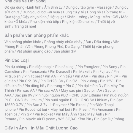
Nhà cửa và Đời Sống
Đồ gia dụng -Linh tinh
/
Ấm Bình Ly
/
Dụng cụ tập gym -Massage
/
Dụng cụ
sửa chữa
/
Dụng cụ đi bơi -đi mưa
/
Dụng cụ y tế
/
Đồng hồ
/
Đồ trang trí -
Quà tặng
/
Gậy chụp hình
/
Hột quẹt
/
Khăn - võng
/
Mùng -Mền -Gối
/
Móc
khóa -Ổ khóa
/
Phụ kiện nhà bếp
/
Phụ kiện đồ chơi xe
/
Thiết bị vệ
sinh
/
Trang trí noel
Sản phẩm văn phòng phẩm khác
Văn phòng phẩm khác
/
Phòng cháy chữa cháy
/
Bút
/
Dấu đóng
/
Văn
Phòng Phẩm Văn Phòng Phong Phú, Đa Dạng
/
Thiết bị văn phòng
phẩm
/
Vật phẩm quảng cáo
/
Sản phẩm 3M
Pin Các Loại
Pin dự phòng
/
Pin điện thoại - Pin các loại
/
Pin Energizer
/
Pin Sony
/
Pin
Camelion
/
Pin Panasonic
/
Pin Duracell
/
Pin Maxell
/
Pin Fujitsu
/
Pin
Mitsubishi
/
Pin Tcbest
/
Pin AA – Pin tiểu
/
Pin AAA – Pin đũa
/
Pin 3V – Pin
cúc áo
/
Pin Cr2-3V
/
Pin Cr123-3V
/
Pin 9V – Pin vuông
/
Pin 12V – Pin
điều khiển
/
Pin đồng hồ
/
Pin trung – Pin C
/
Pin đại – Pin D
/
Pin Máy Trợ
Thính
/
Pin sạc AA
/
Pin sạc AAA
/
Máy sạc pin
/
Sạc pin AA
/
Sạc pin
AAA
/
Sạc pin 9V
/
Pin nuôi nguồn PLC – CNC 3.6v Lithium
/
Pin nuôi nguồn
PLC – CNC 3v Lithium
/
Pin nuôi nguồn PLC – CNC 6V Lithium
/
Pin Sạc
18650 3.7V
/
Pin Sạc 3.7v Li-Polymer
/
Pin Pkcell
/
Pin Điện Thoại
Iphone
/
Pin Robot hút bụi - Máy hút bụi
/
Pin Pisen
/
Pin Ansmann
/
Pin
Toshiba
/
Pin GP
/
Pin Rocket
/
Pin Máy Ảnh
/
Sạc Máy Ảnh
/
Pin
Renata
/
Pin Mavic Air FLycam
/
Wifi 3G/4G Kèm Pin
/
Pin Sạc Dự Phòng
Giấy In Ảnh - In Màu Chất Lượng Cao