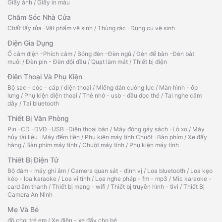
Giấy ảnh
/
Giấy in màu
Chăm Sóc Nhà Cửa
Chất tẩy rửa -Vật phẩm vệ sinh
/
Thùng rác -Dụng cụ vệ sinh
Điện Gia Dụng
Ổ cắm điện -Phích cắm
/
Bóng đèn -Đèn ngủ
/
Đèn để bàn -Đèn bắt
muỗi
/
Đèn pin - Đèn đội đầu
/
Quạt làm mát
/
Thiết bị điện
Điện Thoại Và Phụ Kiện
Bộ sạc - cóc - cáp
/
điện thoại
/
Miếng dán cường lực
/
Màn hình - ốp
lưng
/
Phụ kiện điện thoại
/
Thẻ nhớ - usb - đầu đọc thẻ
/
Tai nghe cắm
dây
/
Tai bluetooth
Thiết Bị Văn Phòng
Pin -CD -DVD -USB -Điện thoại bàn
/
Máy đóng gáy sách -Lò xo
/
Máy
hủy tài liệu -Máy đếm tiền
/
Phụ kiện máy tính Chuột -Bàn phím
/
Xe đẩy
hàng
/
Bàn phím máy tính
/
Chuột máy tính
/
Phụ kiện máy tính
Thiết Bị Điện Tử
Bộ đàm - máy ghi âm
/
Camera quan sát - định vị
/
Loa bluetooth
/
Loa kẹo
kéo - loa karaoke
/
Loa vi tính
/
Loa nghe pháp - fm - mp3
/
Mic karaoke -
card âm thanh
/
Thiết bị mạng - wifi
/
Thiết bị truyền hình - tivi
/
Thiết Bị
Camera An Ninh
Mẹ Và Bé
đồ chơi trẻ em
/
Xe điện - xe đẩy cho bé