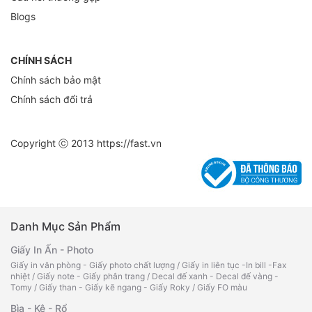
Blogs
CHÍNH SÁCH
Chính sách bảo mật
Chính sách đổi trả
Copyright ⓒ 2013
https://fast.vn
Danh Mục Sản Phẩm
Giấy In Ấn - Photo
Giấy in văn phòng - Giấy photo chất lượng
/
Giấy in liên tục -In bill -Fax
nhiệt
/
Giấy note - Giấy phân trang
/
Decal đế xanh - Decal đế vàng -
Tomy
/
Giấy than - Giấy kẽ ngang - Giấy Roky
/
Giấy FO màu
Bìa - Kệ - Rổ