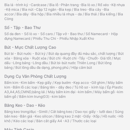
Bìa lá -trình ký -Cardcase
/
Bìa lỗ -Phân trang -Bìa lò xo
/
Rổ xéo -Kệ nhựa
-Kệ mica
/
Bìa nút -Cặp 12 ngăn -Bìa kẹp
/
Bìa treo -Bìa cây -Bìa
accor
/
Bìa dây -Bìa hộp
/
Bìa nhiều lá nhựa - da
/
Bìa thái
/
Bìa kiếng
/
Bìa
Còng
Sổ - Tập - Bao Thư
Sổ da đen - Sổ lò xo - Sổ caro
/
Tập vở - Bao thư
/
Sổ Namecard - Hộp
đựng Namecard
/
Phiếu Thu Chi - Phiếu Nhập Xuất Kho
Bút - Mực Chất Lượng Cao
Bút bi - Bút nước - Bút ký
/
Bút dạ quang đầy đủ màu sắc, chất lượng
/
Bút
xóa - Băng xóa - Ruột xóa
/
Bút chì -Ruột chì -Tẩy -Chuốt- Giá tốt
/
Mực
dấu -Lông bảng -Lông dầu
/
Bút bi-bút nước Thiên Long
/
Bút lông
bảng
/
Bút lông dầu đa dạng, phong phú
/
Hộp cắm bút
Dụng Cụ Văn Phòng Chất Lượng
Bấm kim -Kim bấm -Kẹp giấy
/
Kẹp bướm -Kẹp acco -Gỡ ghim
/
Máy bấm
kim -Bấm lỗ các loại
/
Bảng tên - dây đeo
/
Tủ hồ sơ - kính lúp
/
Ép Plastic
A3,A4,A5,CMND,bằng lái
/
Máy bấm kim đại -kim bấm
/
Máy bấm gỗ -kim
bấm gỗ
/
Bấm kim trung(03) -kim bấm
Băng Keo - Dao - Kéo
Băng keo trong/đục -Simili
/
Cắt băng keo
/
Dao rọc giấy - lưỡi dao
/
Súng
bắn keo -Bắn giá -Keo silicon
/
Băng keo 2 mặt -Giấy -Xốp
/
Hồ nước -Hồ
khô
/
Kéo các loại
/
Bàn cắt giấy A4 -A3
/
Thước các loại
Máy Tính Casio