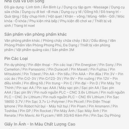
Nhà cửa và Đời Sống
Đồ gia dụng -Linh tinh
/
Ấm Bình Ly
/
Dụng cụ tập gym -Massage
/
Dụng cụ
sửa chữa
/
Dụng cụ đi bơi -đi mưa
/
Dụng cụ y tế
/
Đồng hồ
/
Đồ trang trí -
Quà tặng
/
Gậy chụp hình
/
Hột quẹt
/
Khăn - võng
/
Mùng -Mền -Gối
/
Móc
khóa -Ổ khóa
/
Phụ kiện nhà bếp
/
Phụ kiện đồ chơi xe
/
Thiết bị vệ
sinh
/
Trang trí noel
Sản phẩm văn phòng phẩm khác
Văn phòng phẩm khác
/
Phòng cháy chữa cháy
/
Bút
/
Dấu đóng
/
Văn
Phòng Phẩm Văn Phòng Phong Phú, Đa Dạng
/
Thiết bị văn phòng
phẩm
/
Vật phẩm quảng cáo
/
Sản phẩm 3M
Pin Các Loại
Pin dự phòng
/
Pin điện thoại - Pin các loại
/
Pin Energizer
/
Pin Sony
/
Pin
Camelion
/
Pin Panasonic
/
Pin Duracell
/
Pin Maxell
/
Pin Fujitsu
/
Pin
Mitsubishi
/
Pin Tcbest
/
Pin AA – Pin tiểu
/
Pin AAA – Pin đũa
/
Pin 3V – Pin
cúc áo
/
Pin Cr2-3V
/
Pin Cr123-3V
/
Pin 9V – Pin vuông
/
Pin 12V – Pin
điều khiển
/
Pin đồng hồ
/
Pin trung – Pin C
/
Pin đại – Pin D
/
Pin Máy Trợ
Thính
/
Pin sạc AA
/
Pin sạc AAA
/
Máy sạc pin
/
Sạc pin AA
/
Sạc pin
AAA
/
Sạc pin 9V
/
Pin nuôi nguồn PLC – CNC 3.6v Lithium
/
Pin nuôi nguồn
PLC – CNC 3v Lithium
/
Pin nuôi nguồn PLC – CNC 6V Lithium
/
Pin Sạc
18650 3.7V
/
Pin Sạc 3.7v Li-Polymer
/
Pin Pkcell
/
Pin Điện Thoại
Iphone
/
Pin Robot hút bụi - Máy hút bụi
/
Pin Pisen
/
Pin Ansmann
/
Pin
Toshiba
/
Pin GP
/
Pin Rocket
/
Pin Máy Ảnh
/
Sạc Máy Ảnh
/
Pin
Renata
/
Pin Mavic Air FLycam
/
Wifi 3G/4G Kèm Pin
/
Pin Sạc Dự Phòng
Giấy In Ảnh - In Màu Chất Lượng Cao