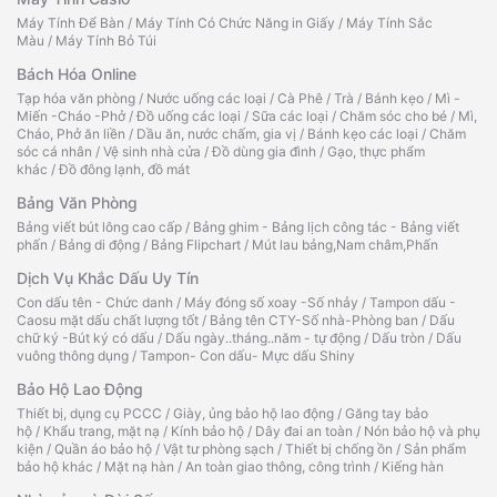
Máy Tính Để Bàn
/
Máy Tính Có Chức Năng in Giấy
/
Máy Tính Sắc
Màu
/
Máy Tính Bỏ Túi
Bách Hóa Online
Tạp hóa văn phòng
/
Nước uống các loại
/
Cà Phê
/
Trà
/
Bánh kẹo
/
Mì -
Miến -Cháo -Phở
/
Đồ uống các loại
/
Sữa các loại
/
Chăm sóc cho bé
/
Mì,
Cháo, Phở ăn liền
/
Dầu ăn, nước chấm, gia vị
/
Bánh kẹo các loại
/
Chăm
sóc cá nhân
/
Vệ sinh nhà cửa
/
Đồ dùng gia đình
/
Gạo, thực phẩm
khác
/
Đồ đông lạnh, đồ mát
Bảng Văn Phòng
Bảng viết bút lông cao cấp
/
Bảng ghim - Bảng lịch công tác - Bảng viết
phấn
/
Bảng di động
/
Bảng Flipchart
/
Mút lau bảng,Nam châm,Phấn
Dịch Vụ Khắc Dấu Uy Tín
Con dấu tên - Chức danh
/
Máy đóng số xoay -Số nhảy
/
Tampon dấu -
Caosu mặt dấu chất lượng tốt
/
Bảng tên CTY-Số nhà-Phòng ban
/
Dấu
chữ ký -Bút ký có dấu
/
Dấu ngày..tháng..năm - tự động
/
Dấu tròn
/
Dấu
vuông thông dụng
/
Tampon- Con dấu- Mực dấu Shiny
Bảo Hộ Lao Động
Thiết bị, dụng cụ PCCC
/
Giày, ủng bảo hộ lao động
/
Găng tay bảo
hộ
/
Khẩu trang, mặt nạ
/
Kính bảo hộ
/
Dây đai an toàn
/
Nón bảo hộ và phụ
kiện
/
Quần áo bảo hộ
/
Vật tư phòng sạch
/
Thiết bị chống ồn
/
Sản phẩm
bảo hộ khác
/
Mặt nạ hàn
/
An toàn giao thông, công trình
/
Kiếng hàn