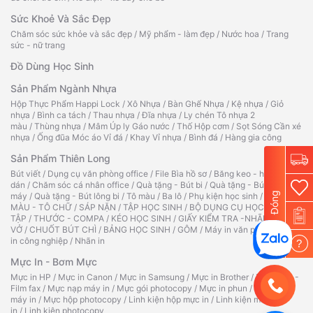
Sức Khoẻ Và Sắc Đẹp
Chăm sóc sức khỏe và sắc đẹp
/
Mỹ phẩm - làm đẹp
/
Nước hoa
/
Trang
sức - nữ trang
Đồ Dùng Học Sinh
Sản Phẩm Ngành Nhựa
Hộp Thực Phẩm Happi Lock
/
Xô Nhựa
/
Bàn Ghế Nhựa
/
Kệ nhựa
/
Giỏ
nhựa
/
Bình ca tách
/
Thau nhựa
/
Đĩa nhựa
/
Ly chén Tô nhựa 2
màu
/
Thùng nhựa
/
Mâm Úp ly Gáo nước
/
Thố Hộp cơm
/
Sọt Sóng Cần xé
nhựa
/
Ống đũa Móc áo Vỉ đá
/
Khay Vỉ nhựa
/
Bình đá
/
Hàng gia công
Sản Phẩm Thiên Long
Bút viết
/
Dụng cụ văn phòng office
/
File Bìa hồ sơ
/
Băng keo - hồ
dán
/
Chăm sóc cá nhân office
/
Quà tặng - Bút bi
/
Quà tặng - Bút
Đóng
máy
/
Quà tặng - Bút lông bi
/
Tô màu
/
Ba lô
/
Phụ kiện học sinh
/
TẬP TÔ
MÀU - TÔ CHỮ
/
SÁP NẶN
/
TẬP HỌC SINH
/
BỘ DỤNG CỤ HỌC
TẬP
/
THƯỚC - COMPA
/
KÉO HỌC SINH
/
GIẤY KIỂM TRA -NHÃN
VỞ
/
CHUỐT BÚT CHÌ
/
BẢNG HỌC SINH
/
GÔM
/
Máy in văn phòng
/
Máy
in công nghiệp
/
Nhãn in
?
Mực In - Bơm Mực
Mực in HP
/
Mực in Canon
/
Mực in Samsung
/
Mực in Brother
/
Ruy băng -
Film fax
/
Mực nạp máy in
/
Mực gói photocopy
/
Mực in phun
/
Hộp mực
máy in
/
Mực hộp photocopy
/
Linh kiện hộp mực in
/
Linh kiện máy
in
/
Linh kiện photocopy