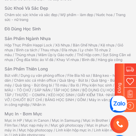
Sức Khoẻ Và Sắc Đẹp
Chăm sóc sức khỏe và sắc đẹp
/
Mỹ phẩm - làm đẹp
/
Nước hoa
/
Trang
sức - nữ trang
Đồ Dùng Học Sinh
Sản Phẩm Ngành Nhựa
Hộp Thực Phẩm Happi Lock
/
Xô Nhựa
/
Bàn Ghế Nhựa
/
Kệ nhựa
/
Giỏ
nhựa
/
Bình ca tách
/
Thau nhựa
/
Đĩa nhựa
/
Ly chén Tô nhựa 2
màu
/
Thùng nhựa
/
Mâm Úp ly Gáo nước
/
Thố Hộp cơm
/
Sọt Sóng Cần xé
nhựa
/
Ống đũa Móc áo Vỉ đá
/
Khay Vỉ nhựa
/
Bình đá
/
Hàng gia công
Sản Phẩm Thiên Long
Bút viết
/
Dụng cụ văn phòng office
/
File Bìa hồ sơ
/
Băng keo - hồ
dán
/
Chăm sóc cá nhân office
/
Quà tặng - Bút bi
/
Quà tặng - Bút
Đóng
máy
/
Quà tặng - Bút lông bi
/
Tô màu
/
Ba lô
/
Phụ kiện học sinh
/
TẬP TÔ
MÀU - TÔ CHỮ
/
SÁP NẶN
/
TẬP HỌC SINH
/
BỘ DỤNG CỤ HỌC
TẬP
/
THƯỚC - COMPA
/
KÉO HỌC SINH
/
GIẤY KIỂM TRA -NHÃN
VỞ
/
CHUỐT BÚT CHÌ
/
BẢNG HỌC SINH
/
GÔM
/
Máy in văn phòng
/
Máy
in công nghiệp
/
Nhãn in
?
Mực In - Bơm Mực
Mực in HP
/
Mực in Canon
/
Mực in Samsung
/
Mực in Brother
/
Ruy băng -
Film fax
/
Mực nạp máy in
/
Mực gói photocopy
/
Mực in phun
/
Hộp mực
máy in
/
Mực hộp photocopy
/
Linh kiện hộp mực in
/
Linh kiện máy
in
/
Linh kiện photocopy