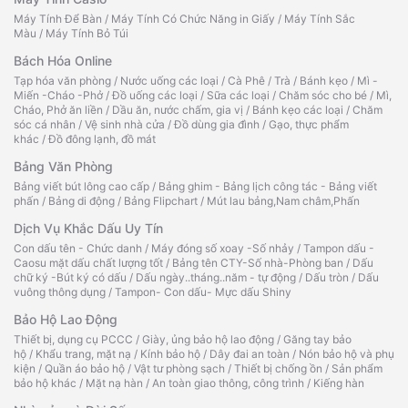
Máy Tính Để Bàn
/
Máy Tính Có Chức Năng in Giấy
/
Máy Tính Sắc
Màu
/
Máy Tính Bỏ Túi
Bách Hóa Online
Tạp hóa văn phòng
/
Nước uống các loại
/
Cà Phê
/
Trà
/
Bánh kẹo
/
Mì -
Miến -Cháo -Phở
/
Đồ uống các loại
/
Sữa các loại
/
Chăm sóc cho bé
/
Mì,
Cháo, Phở ăn liền
/
Dầu ăn, nước chấm, gia vị
/
Bánh kẹo các loại
/
Chăm
sóc cá nhân
/
Vệ sinh nhà cửa
/
Đồ dùng gia đình
/
Gạo, thực phẩm
khác
/
Đồ đông lạnh, đồ mát
Bảng Văn Phòng
Bảng viết bút lông cao cấp
/
Bảng ghim - Bảng lịch công tác - Bảng viết
phấn
/
Bảng di động
/
Bảng Flipchart
/
Mút lau bảng,Nam châm,Phấn
Dịch Vụ Khắc Dấu Uy Tín
Con dấu tên - Chức danh
/
Máy đóng số xoay -Số nhảy
/
Tampon dấu -
Caosu mặt dấu chất lượng tốt
/
Bảng tên CTY-Số nhà-Phòng ban
/
Dấu
chữ ký -Bút ký có dấu
/
Dấu ngày..tháng..năm - tự động
/
Dấu tròn
/
Dấu
vuông thông dụng
/
Tampon- Con dấu- Mực dấu Shiny
Bảo Hộ Lao Động
Thiết bị, dụng cụ PCCC
/
Giày, ủng bảo hộ lao động
/
Găng tay bảo
hộ
/
Khẩu trang, mặt nạ
/
Kính bảo hộ
/
Dây đai an toàn
/
Nón bảo hộ và phụ
kiện
/
Quần áo bảo hộ
/
Vật tư phòng sạch
/
Thiết bị chống ồn
/
Sản phẩm
bảo hộ khác
/
Mặt nạ hàn
/
An toàn giao thông, công trình
/
Kiếng hàn