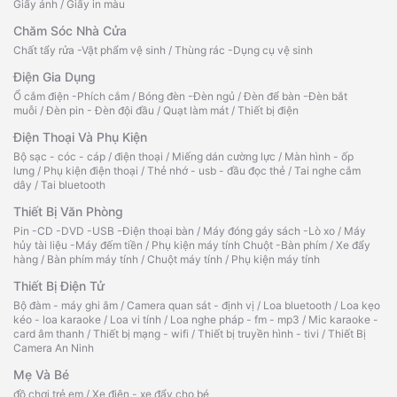
Giấy ảnh
/
Giấy in màu
Chăm Sóc Nhà Cửa
Chất tẩy rửa -Vật phẩm vệ sinh
/
Thùng rác -Dụng cụ vệ sinh
Điện Gia Dụng
Ổ cắm điện -Phích cắm
/
Bóng đèn -Đèn ngủ
/
Đèn để bàn -Đèn bắt
muỗi
/
Đèn pin - Đèn đội đầu
/
Quạt làm mát
/
Thiết bị điện
Điện Thoại Và Phụ Kiện
Bộ sạc - cóc - cáp
/
điện thoại
/
Miếng dán cường lực
/
Màn hình - ốp
lưng
/
Phụ kiện điện thoại
/
Thẻ nhớ - usb - đầu đọc thẻ
/
Tai nghe cắm
dây
/
Tai bluetooth
Thiết Bị Văn Phòng
Pin -CD -DVD -USB -Điện thoại bàn
/
Máy đóng gáy sách -Lò xo
/
Máy
hủy tài liệu -Máy đếm tiền
/
Phụ kiện máy tính Chuột -Bàn phím
/
Xe đẩy
hàng
/
Bàn phím máy tính
/
Chuột máy tính
/
Phụ kiện máy tính
Thiết Bị Điện Tử
Bộ đàm - máy ghi âm
/
Camera quan sát - định vị
/
Loa bluetooth
/
Loa kẹo
kéo - loa karaoke
/
Loa vi tính
/
Loa nghe pháp - fm - mp3
/
Mic karaoke -
card âm thanh
/
Thiết bị mạng - wifi
/
Thiết bị truyền hình - tivi
/
Thiết Bị
Camera An Ninh
Mẹ Và Bé
đồ chơi trẻ em
/
Xe điện - xe đẩy cho bé