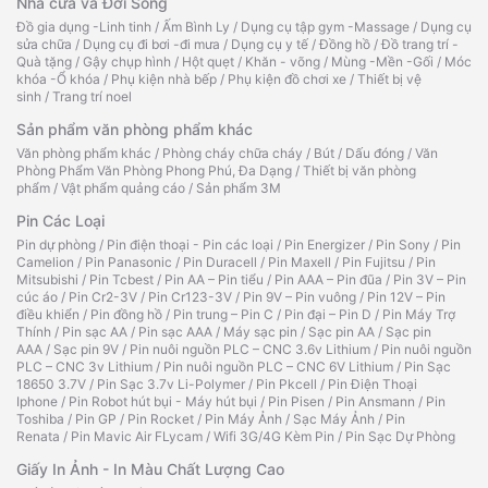
Nhà cửa và Đời Sống
Đồ gia dụng -Linh tinh
/
Ấm Bình Ly
/
Dụng cụ tập gym -Massage
/
Dụng cụ
sửa chữa
/
Dụng cụ đi bơi -đi mưa
/
Dụng cụ y tế
/
Đồng hồ
/
Đồ trang trí -
Quà tặng
/
Gậy chụp hình
/
Hột quẹt
/
Khăn - võng
/
Mùng -Mền -Gối
/
Móc
khóa -Ổ khóa
/
Phụ kiện nhà bếp
/
Phụ kiện đồ chơi xe
/
Thiết bị vệ
sinh
/
Trang trí noel
Sản phẩm văn phòng phẩm khác
Văn phòng phẩm khác
/
Phòng cháy chữa cháy
/
Bút
/
Dấu đóng
/
Văn
Phòng Phẩm Văn Phòng Phong Phú, Đa Dạng
/
Thiết bị văn phòng
phẩm
/
Vật phẩm quảng cáo
/
Sản phẩm 3M
Pin Các Loại
Pin dự phòng
/
Pin điện thoại - Pin các loại
/
Pin Energizer
/
Pin Sony
/
Pin
Camelion
/
Pin Panasonic
/
Pin Duracell
/
Pin Maxell
/
Pin Fujitsu
/
Pin
Mitsubishi
/
Pin Tcbest
/
Pin AA – Pin tiểu
/
Pin AAA – Pin đũa
/
Pin 3V – Pin
cúc áo
/
Pin Cr2-3V
/
Pin Cr123-3V
/
Pin 9V – Pin vuông
/
Pin 12V – Pin
điều khiển
/
Pin đồng hồ
/
Pin trung – Pin C
/
Pin đại – Pin D
/
Pin Máy Trợ
Thính
/
Pin sạc AA
/
Pin sạc AAA
/
Máy sạc pin
/
Sạc pin AA
/
Sạc pin
AAA
/
Sạc pin 9V
/
Pin nuôi nguồn PLC – CNC 3.6v Lithium
/
Pin nuôi nguồn
PLC – CNC 3v Lithium
/
Pin nuôi nguồn PLC – CNC 6V Lithium
/
Pin Sạc
18650 3.7V
/
Pin Sạc 3.7v Li-Polymer
/
Pin Pkcell
/
Pin Điện Thoại
Iphone
/
Pin Robot hút bụi - Máy hút bụi
/
Pin Pisen
/
Pin Ansmann
/
Pin
Toshiba
/
Pin GP
/
Pin Rocket
/
Pin Máy Ảnh
/
Sạc Máy Ảnh
/
Pin
Renata
/
Pin Mavic Air FLycam
/
Wifi 3G/4G Kèm Pin
/
Pin Sạc Dự Phòng
Giấy In Ảnh - In Màu Chất Lượng Cao