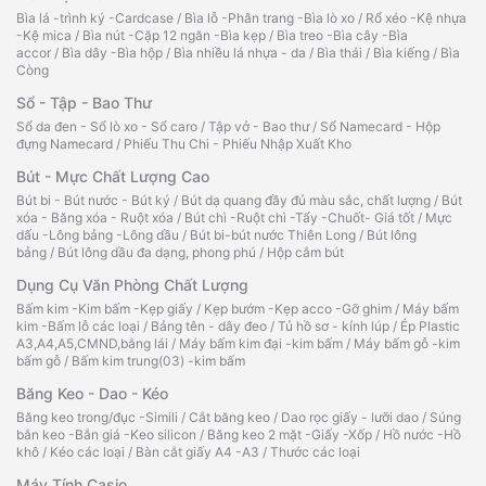
Bìa lá -trình ký -Cardcase
/
Bìa lỗ -Phân trang -Bìa lò xo
/
Rổ xéo -Kệ nhựa
-Kệ mica
/
Bìa nút -Cặp 12 ngăn -Bìa kẹp
/
Bìa treo -Bìa cây -Bìa
accor
/
Bìa dây -Bìa hộp
/
Bìa nhiều lá nhựa - da
/
Bìa thái
/
Bìa kiếng
/
Bìa
Còng
Sổ - Tập - Bao Thư
Sổ da đen - Sổ lò xo - Sổ caro
/
Tập vở - Bao thư
/
Sổ Namecard - Hộp
đựng Namecard
/
Phiếu Thu Chi - Phiếu Nhập Xuất Kho
Bút - Mực Chất Lượng Cao
Bút bi - Bút nước - Bút ký
/
Bút dạ quang đầy đủ màu sắc, chất lượng
/
Bút
xóa - Băng xóa - Ruột xóa
/
Bút chì -Ruột chì -Tẩy -Chuốt- Giá tốt
/
Mực
dấu -Lông bảng -Lông dầu
/
Bút bi-bút nước Thiên Long
/
Bút lông
bảng
/
Bút lông dầu đa dạng, phong phú
/
Hộp cắm bút
Dụng Cụ Văn Phòng Chất Lượng
Bấm kim -Kim bấm -Kẹp giấy
/
Kẹp bướm -Kẹp acco -Gỡ ghim
/
Máy bấm
kim -Bấm lỗ các loại
/
Bảng tên - dây đeo
/
Tủ hồ sơ - kính lúp
/
Ép Plastic
A3,A4,A5,CMND,bằng lái
/
Máy bấm kim đại -kim bấm
/
Máy bấm gỗ -kim
bấm gỗ
/
Bấm kim trung(03) -kim bấm
Băng Keo - Dao - Kéo
Băng keo trong/đục -Simili
/
Cắt băng keo
/
Dao rọc giấy - lưỡi dao
/
Súng
bắn keo -Bắn giá -Keo silicon
/
Băng keo 2 mặt -Giấy -Xốp
/
Hồ nước -Hồ
khô
/
Kéo các loại
/
Bàn cắt giấy A4 -A3
/
Thước các loại
Máy Tính Casio