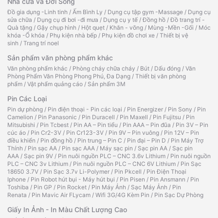
Nhà cửa và Đời Sống
Đồ gia dụng -Linh tinh
/
Ấm Bình Ly
/
Dụng cụ tập gym -Massage
/
Dụng cụ
sửa chữa
/
Dụng cụ đi bơi -đi mưa
/
Dụng cụ y tế
/
Đồng hồ
/
Đồ trang trí -
Quà tặng
/
Gậy chụp hình
/
Hột quẹt
/
Khăn - võng
/
Mùng -Mền -Gối
/
Móc
khóa -Ổ khóa
/
Phụ kiện nhà bếp
/
Phụ kiện đồ chơi xe
/
Thiết bị vệ
sinh
/
Trang trí noel
Sản phẩm văn phòng phẩm khác
Văn phòng phẩm khác
/
Phòng cháy chữa cháy
/
Bút
/
Dấu đóng
/
Văn
Phòng Phẩm Văn Phòng Phong Phú, Đa Dạng
/
Thiết bị văn phòng
phẩm
/
Vật phẩm quảng cáo
/
Sản phẩm 3M
Pin Các Loại
Pin dự phòng
/
Pin điện thoại - Pin các loại
/
Pin Energizer
/
Pin Sony
/
Pin
Camelion
/
Pin Panasonic
/
Pin Duracell
/
Pin Maxell
/
Pin Fujitsu
/
Pin
Mitsubishi
/
Pin Tcbest
/
Pin AA – Pin tiểu
/
Pin AAA – Pin đũa
/
Pin 3V – Pin
cúc áo
/
Pin Cr2-3V
/
Pin Cr123-3V
/
Pin 9V – Pin vuông
/
Pin 12V – Pin
điều khiển
/
Pin đồng hồ
/
Pin trung – Pin C
/
Pin đại – Pin D
/
Pin Máy Trợ
Thính
/
Pin sạc AA
/
Pin sạc AAA
/
Máy sạc pin
/
Sạc pin AA
/
Sạc pin
AAA
/
Sạc pin 9V
/
Pin nuôi nguồn PLC – CNC 3.6v Lithium
/
Pin nuôi nguồn
PLC – CNC 3v Lithium
/
Pin nuôi nguồn PLC – CNC 6V Lithium
/
Pin Sạc
18650 3.7V
/
Pin Sạc 3.7v Li-Polymer
/
Pin Pkcell
/
Pin Điện Thoại
Iphone
/
Pin Robot hút bụi - Máy hút bụi
/
Pin Pisen
/
Pin Ansmann
/
Pin
Toshiba
/
Pin GP
/
Pin Rocket
/
Pin Máy Ảnh
/
Sạc Máy Ảnh
/
Pin
Renata
/
Pin Mavic Air FLycam
/
Wifi 3G/4G Kèm Pin
/
Pin Sạc Dự Phòng
Giấy In Ảnh - In Màu Chất Lượng Cao