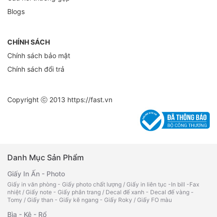
Blogs
CHÍNH SÁCH
Chính sách bảo mật
Chính sách đổi trả
Copyright ⓒ 2013
https://fast.vn
Danh Mục Sản Phẩm
Giấy In Ấn - Photo
Giấy in văn phòng - Giấy photo chất lượng
/
Giấy in liên tục -In bill -Fax
nhiệt
/
Giấy note - Giấy phân trang
/
Decal đế xanh - Decal đế vàng -
Tomy
/
Giấy than - Giấy kẽ ngang - Giấy Roky
/
Giấy FO màu
Bìa - Kệ - Rổ