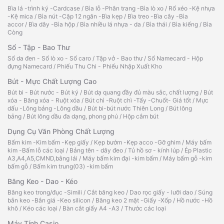
Bìa lá -trình ký -Cardcase
/
Bìa lỗ -Phân trang -Bìa lò xo
/
Rổ xéo -Kệ nhựa
-Kệ mica
/
Bìa nút -Cặp 12 ngăn -Bìa kẹp
/
Bìa treo -Bìa cây -Bìa
accor
/
Bìa dây -Bìa hộp
/
Bìa nhiều lá nhựa - da
/
Bìa thái
/
Bìa kiếng
/
Bìa
Còng
Sổ - Tập - Bao Thư
Sổ da đen - Sổ lò xo - Sổ caro
/
Tập vở - Bao thư
/
Sổ Namecard - Hộp
đựng Namecard
/
Phiếu Thu Chi - Phiếu Nhập Xuất Kho
Bút - Mực Chất Lượng Cao
Bút bi - Bút nước - Bút ký
/
Bút dạ quang đầy đủ màu sắc, chất lượng
/
Bút
xóa - Băng xóa - Ruột xóa
/
Bút chì -Ruột chì -Tẩy -Chuốt- Giá tốt
/
Mực
dấu -Lông bảng -Lông dầu
/
Bút bi-bút nước Thiên Long
/
Bút lông
bảng
/
Bút lông dầu đa dạng, phong phú
/
Hộp cắm bút
Dụng Cụ Văn Phòng Chất Lượng
Bấm kim -Kim bấm -Kẹp giấy
/
Kẹp bướm -Kẹp acco -Gỡ ghim
/
Máy bấm
kim -Bấm lỗ các loại
/
Bảng tên - dây đeo
/
Tủ hồ sơ - kính lúp
/
Ép Plastic
A3,A4,A5,CMND,bằng lái
/
Máy bấm kim đại -kim bấm
/
Máy bấm gỗ -kim
bấm gỗ
/
Bấm kim trung(03) -kim bấm
Băng Keo - Dao - Kéo
Băng keo trong/đục -Simili
/
Cắt băng keo
/
Dao rọc giấy - lưỡi dao
/
Súng
bắn keo -Bắn giá -Keo silicon
/
Băng keo 2 mặt -Giấy -Xốp
/
Hồ nước -Hồ
khô
/
Kéo các loại
/
Bàn cắt giấy A4 -A3
/
Thước các loại
Máy Tính Casio