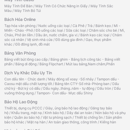
Máy Tính Để Bàn
/
Máy Tính Có Chức Năng in Giấy
/
Máy Tính Sắc
Màu
/
Máy Tính Bỏ Túi
Bách Hóa Online
Tạp hóa văn phòng
/
Nước uống các loại
/
Cà Phê
/
Trà
/
Bánh kẹo
/
Mì -
Miến -Cháo -Phở
/
Đồ uống các loại
/
Sữa các loại
/
Chăm sóc cho bé
/
Mì,
Cháo, Phở ăn liền
/
Dầu ăn, nước chấm, gia vị
/
Bánh kẹo các loại
/
Chăm
sóc cá nhân
/
Vệ sinh nhà cửa
/
Đồ dùng gia đình
/
Gạo, thực phẩm
khác
/
Đồ đông lạnh, đồ mát
Bảng Văn Phòng
Bảng viết bút lông cao cấp
/
Bảng ghim - Bảng lịch công tác - Bảng viết
phấn
/
Bảng di động
/
Bảng Flipchart
/
Mút lau bảng,Nam châm,Phấn
Dịch Vụ Khắc Dấu Uy Tín
Con dấu tên - Chức danh
/
Máy đóng số xoay -Số nhảy
/
Tampon dấu -
Caosu mặt dấu chất lượng tốt
/
Bảng tên CTY-Số nhà-Phòng ban
/
Dấu
chữ ký -Bút ký có dấu
/
Dấu ngày..tháng..năm - tự động
/
Dấu tròn
/
Dấu
vuông thông dụng
/
Tampon- Con dấu- Mực dấu Shiny
Bảo Hộ Lao Động
Thiết bị, dụng cụ PCCC
/
Giày, ủng bảo hộ lao động
/
Găng tay bảo
hộ
/
Khẩu trang, mặt nạ
/
Kính bảo hộ
/
Dây đai an toàn
/
Nón bảo hộ và phụ
kiện
/
Quần áo bảo hộ
/
Vật tư phòng sạch
/
Thiết bị chống ồn
/
Sản phẩm
bảo hộ khác
/
Mặt nạ hàn
/
An toàn giao thông, công trình
/
Kiếng hàn