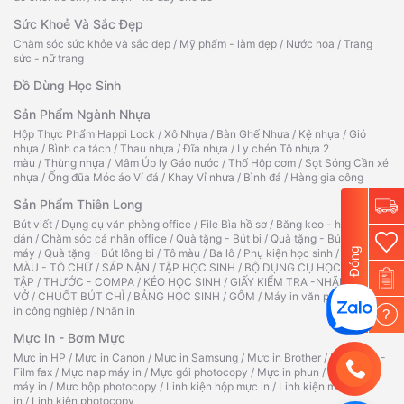
Sức Khoẻ Và Sắc Đẹp
Chăm sóc sức khỏe và sắc đẹp
/
Mỹ phẩm - làm đẹp
/
Nước hoa
/
Trang
sức - nữ trang
Đồ Dùng Học Sinh
Sản Phẩm Ngành Nhựa
Hộp Thực Phẩm Happi Lock
/
Xô Nhựa
/
Bàn Ghế Nhựa
/
Kệ nhựa
/
Giỏ
nhựa
/
Bình ca tách
/
Thau nhựa
/
Đĩa nhựa
/
Ly chén Tô nhựa 2
màu
/
Thùng nhựa
/
Mâm Úp ly Gáo nước
/
Thố Hộp cơm
/
Sọt Sóng Cần xé
nhựa
/
Ống đũa Móc áo Vỉ đá
/
Khay Vỉ nhựa
/
Bình đá
/
Hàng gia công
Sản Phẩm Thiên Long
Bút viết
/
Dụng cụ văn phòng office
/
File Bìa hồ sơ
/
Băng keo - hồ
dán
/
Chăm sóc cá nhân office
/
Quà tặng - Bút bi
/
Quà tặng - Bút
Đóng
máy
/
Quà tặng - Bút lông bi
/
Tô màu
/
Ba lô
/
Phụ kiện học sinh
/
TẬP TÔ
MÀU - TÔ CHỮ
/
SÁP NẶN
/
TẬP HỌC SINH
/
BỘ DỤNG CỤ HỌC
TẬP
/
THƯỚC - COMPA
/
KÉO HỌC SINH
/
GIẤY KIỂM TRA -NHÃN
VỞ
/
CHUỐT BÚT CHÌ
/
BẢNG HỌC SINH
/
GÔM
/
Máy in văn phòng
/
Máy
in công nghiệp
/
Nhãn in
?
Mực In - Bơm Mực
Mực in HP
/
Mực in Canon
/
Mực in Samsung
/
Mực in Brother
/
Ruy băng -
Film fax
/
Mực nạp máy in
/
Mực gói photocopy
/
Mực in phun
/
Hộp mực
máy in
/
Mực hộp photocopy
/
Linh kiện hộp mực in
/
Linh kiện máy
in
/
Linh kiện photocopy