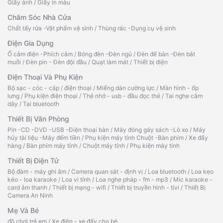
Giấy ảnh
/
Giấy in màu
Chăm Sóc Nhà Cửa
Chất tẩy rửa -Vật phẩm vệ sinh
/
Thùng rác -Dụng cụ vệ sinh
Điện Gia Dụng
Ổ cắm điện -Phích cắm
/
Bóng đèn -Đèn ngủ
/
Đèn để bàn -Đèn bắt
muỗi
/
Đèn pin - Đèn đội đầu
/
Quạt làm mát
/
Thiết bị điện
Điện Thoại Và Phụ Kiện
Bộ sạc - cóc - cáp
/
điện thoại
/
Miếng dán cường lực
/
Màn hình - ốp
lưng
/
Phụ kiện điện thoại
/
Thẻ nhớ - usb - đầu đọc thẻ
/
Tai nghe cắm
dây
/
Tai bluetooth
Thiết Bị Văn Phòng
Pin -CD -DVD -USB -Điện thoại bàn
/
Máy đóng gáy sách -Lò xo
/
Máy
hủy tài liệu -Máy đếm tiền
/
Phụ kiện máy tính Chuột -Bàn phím
/
Xe đẩy
hàng
/
Bàn phím máy tính
/
Chuột máy tính
/
Phụ kiện máy tính
Thiết Bị Điện Tử
Bộ đàm - máy ghi âm
/
Camera quan sát - định vị
/
Loa bluetooth
/
Loa kẹo
kéo - loa karaoke
/
Loa vi tính
/
Loa nghe pháp - fm - mp3
/
Mic karaoke -
card âm thanh
/
Thiết bị mạng - wifi
/
Thiết bị truyền hình - tivi
/
Thiết Bị
Camera An Ninh
Mẹ Và Bé
đồ chơi trẻ em
/
Xe điện - xe đẩy cho bé