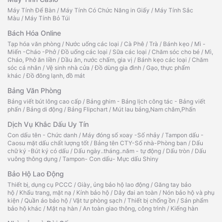
Máy Tính Để Bàn
/
Máy Tính Có Chức Năng in Giấy
/
Máy Tính Sắc
Màu
/
Máy Tính Bỏ Túi
Bách Hóa Online
Tạp hóa văn phòng
/
Nước uống các loại
/
Cà Phê
/
Trà
/
Bánh kẹo
/
Mì -
Miến -Cháo -Phở
/
Đồ uống các loại
/
Sữa các loại
/
Chăm sóc cho bé
/
Mì,
Cháo, Phở ăn liền
/
Dầu ăn, nước chấm, gia vị
/
Bánh kẹo các loại
/
Chăm
sóc cá nhân
/
Vệ sinh nhà cửa
/
Đồ dùng gia đình
/
Gạo, thực phẩm
khác
/
Đồ đông lạnh, đồ mát
Bảng Văn Phòng
Bảng viết bút lông cao cấp
/
Bảng ghim - Bảng lịch công tác - Bảng viết
phấn
/
Bảng di động
/
Bảng Flipchart
/
Mút lau bảng,Nam châm,Phấn
Dịch Vụ Khắc Dấu Uy Tín
Con dấu tên - Chức danh
/
Máy đóng số xoay -Số nhảy
/
Tampon dấu -
Caosu mặt dấu chất lượng tốt
/
Bảng tên CTY-Số nhà-Phòng ban
/
Dấu
chữ ký -Bút ký có dấu
/
Dấu ngày..tháng..năm - tự động
/
Dấu tròn
/
Dấu
vuông thông dụng
/
Tampon- Con dấu- Mực dấu Shiny
Bảo Hộ Lao Động
Thiết bị, dụng cụ PCCC
/
Giày, ủng bảo hộ lao động
/
Găng tay bảo
hộ
/
Khẩu trang, mặt nạ
/
Kính bảo hộ
/
Dây đai an toàn
/
Nón bảo hộ và phụ
kiện
/
Quần áo bảo hộ
/
Vật tư phòng sạch
/
Thiết bị chống ồn
/
Sản phẩm
bảo hộ khác
/
Mặt nạ hàn
/
An toàn giao thông, công trình
/
Kiếng hàn