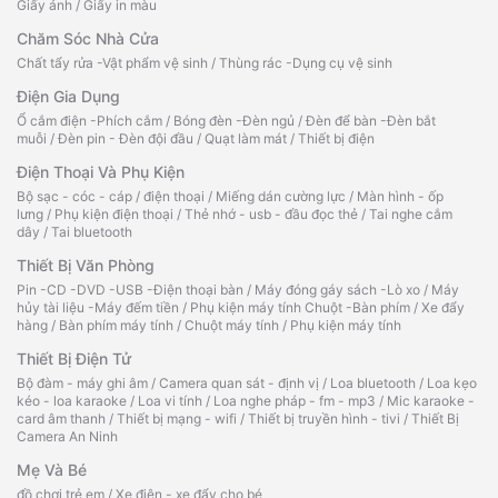
Giấy ảnh
/
Giấy in màu
Chăm Sóc Nhà Cửa
Chất tẩy rửa -Vật phẩm vệ sinh
/
Thùng rác -Dụng cụ vệ sinh
Điện Gia Dụng
Ổ cắm điện -Phích cắm
/
Bóng đèn -Đèn ngủ
/
Đèn để bàn -Đèn bắt
muỗi
/
Đèn pin - Đèn đội đầu
/
Quạt làm mát
/
Thiết bị điện
Điện Thoại Và Phụ Kiện
Bộ sạc - cóc - cáp
/
điện thoại
/
Miếng dán cường lực
/
Màn hình - ốp
lưng
/
Phụ kiện điện thoại
/
Thẻ nhớ - usb - đầu đọc thẻ
/
Tai nghe cắm
dây
/
Tai bluetooth
Thiết Bị Văn Phòng
Pin -CD -DVD -USB -Điện thoại bàn
/
Máy đóng gáy sách -Lò xo
/
Máy
hủy tài liệu -Máy đếm tiền
/
Phụ kiện máy tính Chuột -Bàn phím
/
Xe đẩy
hàng
/
Bàn phím máy tính
/
Chuột máy tính
/
Phụ kiện máy tính
Thiết Bị Điện Tử
Bộ đàm - máy ghi âm
/
Camera quan sát - định vị
/
Loa bluetooth
/
Loa kẹo
kéo - loa karaoke
/
Loa vi tính
/
Loa nghe pháp - fm - mp3
/
Mic karaoke -
card âm thanh
/
Thiết bị mạng - wifi
/
Thiết bị truyền hình - tivi
/
Thiết Bị
Camera An Ninh
Mẹ Và Bé
đồ chơi trẻ em
/
Xe điện - xe đẩy cho bé