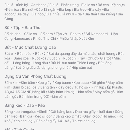
Bìa lá -trình ký -Cardcase
/
Bìa lỗ -Phân trang -Bìa lò xo
/
Rổ xéo -Kệ nhựa
-Kệ mica
/
Bìa nút -Cặp 12 ngăn -Bìa kẹp
/
Bìa treo -Bìa cây -Bìa
accor
/
Bìa dây -Bìa hộp
/
Bìa nhiều lá nhựa - da
/
Bìa thái
/
Bìa kiếng
/
Bìa
Còng
Sổ - Tập - Bao Thư
Sổ da đen - Sổ lò xo - Sổ caro
/
Tập vở - Bao thư
/
Sổ Namecard - Hộp
đựng Namecard
/
Phiếu Thu Chi - Phiếu Nhập Xuất Kho
Bút - Mực Chất Lượng Cao
Bút bi - Bút nước - Bút ký
/
Bút dạ quang đầy đủ màu sắc, chất lượng
/
Bút
xóa - Băng xóa - Ruột xóa
/
Bút chì -Ruột chì -Tẩy -Chuốt- Giá tốt
/
Mực
dấu -Lông bảng -Lông dầu
/
Bút bi-bút nước Thiên Long
/
Bút lông
bảng
/
Bút lông dầu đa dạng, phong phú
/
Hộp cắm bút
Dụng Cụ Văn Phòng Chất Lượng
Bấm kim -Kim bấm -Kẹp giấy
/
Kẹp bướm -Kẹp acco -Gỡ ghim
/
Máy bấm
kim -Bấm lỗ các loại
/
Bảng tên - dây đeo
/
Tủ hồ sơ - kính lúp
/
Ép Plastic
A3,A4,A5,CMND,bằng lái
/
Máy bấm kim đại -kim bấm
/
Máy bấm gỗ -kim
bấm gỗ
/
Bấm kim trung(03) -kim bấm
Băng Keo - Dao - Kéo
Băng keo trong/đục -Simili
/
Cắt băng keo
/
Dao rọc giấy - lưỡi dao
/
Súng
bắn keo -Bắn giá -Keo silicon
/
Băng keo 2 mặt -Giấy -Xốp
/
Hồ nước -Hồ
khô
/
Kéo các loại
/
Bàn cắt giấy A4 -A3
/
Thước các loại
Máy Tính Casio