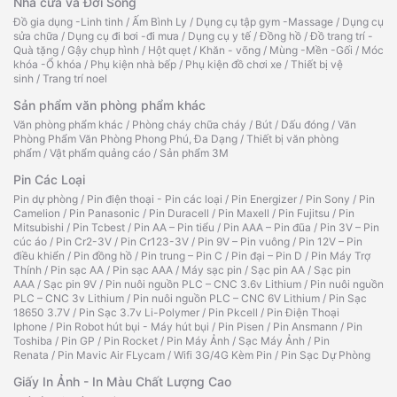
Nhà cửa và Đời Sống
Đồ gia dụng -Linh tinh
/
Ấm Bình Ly
/
Dụng cụ tập gym -Massage
/
Dụng cụ
sửa chữa
/
Dụng cụ đi bơi -đi mưa
/
Dụng cụ y tế
/
Đồng hồ
/
Đồ trang trí -
Quà tặng
/
Gậy chụp hình
/
Hột quẹt
/
Khăn - võng
/
Mùng -Mền -Gối
/
Móc
khóa -Ổ khóa
/
Phụ kiện nhà bếp
/
Phụ kiện đồ chơi xe
/
Thiết bị vệ
sinh
/
Trang trí noel
Sản phẩm văn phòng phẩm khác
Văn phòng phẩm khác
/
Phòng cháy chữa cháy
/
Bút
/
Dấu đóng
/
Văn
Phòng Phẩm Văn Phòng Phong Phú, Đa Dạng
/
Thiết bị văn phòng
phẩm
/
Vật phẩm quảng cáo
/
Sản phẩm 3M
Pin Các Loại
Pin dự phòng
/
Pin điện thoại - Pin các loại
/
Pin Energizer
/
Pin Sony
/
Pin
Camelion
/
Pin Panasonic
/
Pin Duracell
/
Pin Maxell
/
Pin Fujitsu
/
Pin
Mitsubishi
/
Pin Tcbest
/
Pin AA – Pin tiểu
/
Pin AAA – Pin đũa
/
Pin 3V – Pin
cúc áo
/
Pin Cr2-3V
/
Pin Cr123-3V
/
Pin 9V – Pin vuông
/
Pin 12V – Pin
điều khiển
/
Pin đồng hồ
/
Pin trung – Pin C
/
Pin đại – Pin D
/
Pin Máy Trợ
Thính
/
Pin sạc AA
/
Pin sạc AAA
/
Máy sạc pin
/
Sạc pin AA
/
Sạc pin
AAA
/
Sạc pin 9V
/
Pin nuôi nguồn PLC – CNC 3.6v Lithium
/
Pin nuôi nguồn
PLC – CNC 3v Lithium
/
Pin nuôi nguồn PLC – CNC 6V Lithium
/
Pin Sạc
18650 3.7V
/
Pin Sạc 3.7v Li-Polymer
/
Pin Pkcell
/
Pin Điện Thoại
Iphone
/
Pin Robot hút bụi - Máy hút bụi
/
Pin Pisen
/
Pin Ansmann
/
Pin
Toshiba
/
Pin GP
/
Pin Rocket
/
Pin Máy Ảnh
/
Sạc Máy Ảnh
/
Pin
Renata
/
Pin Mavic Air FLycam
/
Wifi 3G/4G Kèm Pin
/
Pin Sạc Dự Phòng
Giấy In Ảnh - In Màu Chất Lượng Cao