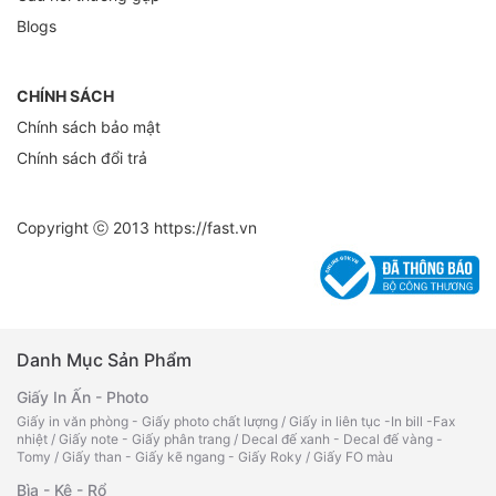
Blogs
CHÍNH SÁCH
Chính sách bảo mật
Chính sách đổi trả
Copyright ⓒ 2013
https://fast.vn
Danh Mục Sản Phẩm
Giấy In Ấn - Photo
Giấy in văn phòng - Giấy photo chất lượng
/
Giấy in liên tục -In bill -Fax
nhiệt
/
Giấy note - Giấy phân trang
/
Decal đế xanh - Decal đế vàng -
Tomy
/
Giấy than - Giấy kẽ ngang - Giấy Roky
/
Giấy FO màu
Bìa - Kệ - Rổ