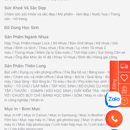
Sức Khoẻ Và Sắc Đẹp
Chăm sóc sức khỏe và sắc đẹp
/
Mỹ phẩm - làm đẹp
/
Nước hoa
/
Trang
sức - nữ trang
Đồ Dùng Học Sinh
Sản Phẩm Ngành Nhựa
Hộp Thực Phẩm Happi Lock
/
Xô Nhựa
/
Bàn Ghế Nhựa
/
Kệ nhựa
/
Giỏ
nhựa
/
Bình ca tách
/
Thau nhựa
/
Đĩa nhựa
/
Ly chén Tô nhựa 2
màu
/
Thùng nhựa
/
Mâm Úp ly Gáo nước
/
Thố Hộp cơm
/
Sọt Sóng Cần xé
nhựa
/
Ống đũa Móc áo Vỉ đá
/
Khay Vỉ nhựa
/
Bình đá
/
Hàng gia công
Sản Phẩm Thiên Long
Bút viết
/
Dụng cụ văn phòng office
/
File Bìa hồ sơ
/
Băng keo - hồ
dán
/
Chăm sóc cá nhân office
/
Quà tặng - Bút bi
/
Quà tặng - Bút
Đóng
máy
/
Quà tặng - Bút lông bi
/
Tô màu
/
Ba lô
/
Phụ kiện học sinh
/
TẬP TÔ
MÀU - TÔ CHỮ
/
SÁP NẶN
/
TẬP HỌC SINH
/
BỘ DỤNG CỤ HỌC
TẬP
/
THƯỚC - COMPA
/
KÉO HỌC SINH
/
GIẤY KIỂM TRA -NHÃN
VỞ
/
CHUỐT BÚT CHÌ
/
BẢNG HỌC SINH
/
GÔM
/
Máy in văn phòng
/
Máy
in công nghiệp
/
Nhãn in
?
Mực In - Bơm Mực
Mực in HP
/
Mực in Canon
/
Mực in Samsung
/
Mực in Brother
/
Ruy băng -
Film fax
/
Mực nạp máy in
/
Mực gói photocopy
/
Mực in phun
/
Hộp mực
máy in
/
Mực hộp photocopy
/
Linh kiện hộp mực in
/
Linh kiện máy
in
/
Linh kiện photocopy