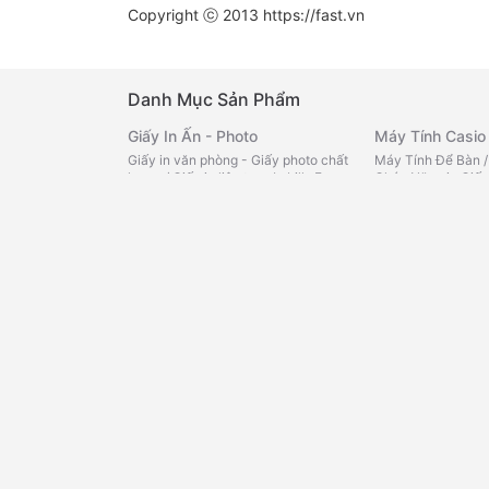
Copyright ⓒ 2013
https://fast.vn
Danh Mục Sản Phẩm
Giấy In Ấn - Photo
Máy Tính Casio
Giấy in văn phòng - Giấy photo chất
Máy Tính Để Bàn
lượng
/
Giấy in liên tục -In bill -Fax
Chức Năng in Giấy
nhiệt
/
Giấy note - Giấy phân
Màu
/
Máy Tính Bỏ
trang
/
Decal đế xanh - Decal đế
Bách Hóa Onlin
vàng -Tomy
/
Giấy than - Giấy kẽ
ngang - Giấy Roky
/
Giấy FO màu
Tạp hóa văn phòn
loại
/
Cà Phê
/
Trà
Bìa - Kệ - Rổ
Miến -Cháo -Phở
Bìa lá -trình ký -Cardcase
/
Bìa lỗ -
loại
/
Sữa các loại
Phân trang -Bìa lò xo
/
Rổ xéo -Kệ
bé
/
Mì, Cháo, Phở 
nhựa -Kệ mica
/
Bìa nút -Cặp 12
nước chấm, gia vị
ngăn -Bìa kẹp
/
Bìa treo -Bìa cây -
loại
/
Chăm sóc cá
Bìa accor
/
Bìa dây -Bìa hộp
/
Bìa
nhà cửa
/
Đồ dùng 
nhiều lá nhựa - da
/
Bìa thái
/
Bìa
thực phẩm khác
/
kiếng
/
Bìa Còng
mát
Sổ - Tập - Bao Thư
Bảng Văn Phòn
Sổ da đen - Sổ lò xo - Sổ caro
/
Tập
Bảng viết bút lông
vở - Bao thư
/
Sổ Namecard - Hộp
ghim - Bảng lịch c