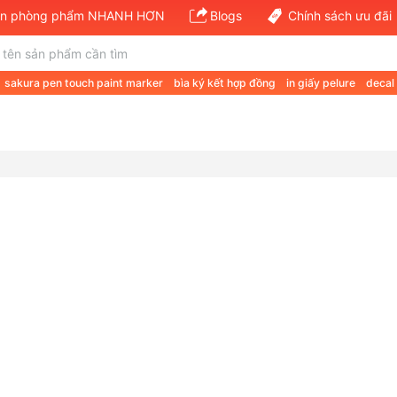
văn phòng phẩm NHANH HƠN
Blogs
Chính sách ưu đãi
sakura pen touch paint marker
bìa ký kết hợp đồng
in giấy pelure
decal
 a a4 70gsm
giá giấy a4 double a 80gsm
giấy định lượng 120
van phong 