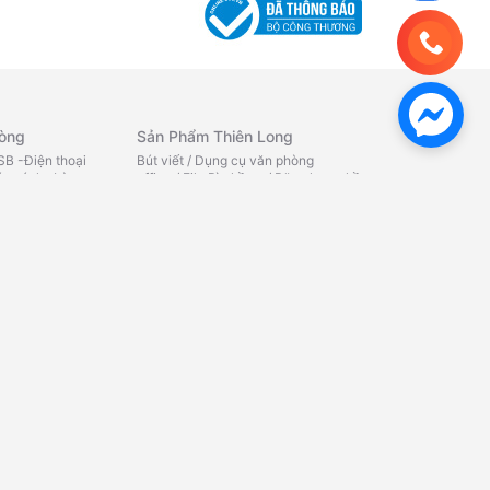
hòng
Sản Phẩm Thiên Long
B -Điện thoại
Bút viết
/
Dụng cụ văn phòng
y sách -Lò
office
/
File Bìa hồ sơ
/
Băng keo - hồ
iệu -Máy đếm
dán
/
Chăm sóc cá nhân office
/
Quà
y tính Chuột -Bàn
tặng - Bút bi
/
Quà tặng - Bút
g
/
Bàn phím máy
máy
/
Quà tặng - Bút lông bi
/
Tô
ính
/
Phụ kiện máy
màu
/
Ba lô
/
Phụ kiện học sinh
/
TẬP
TÔ MÀU - TÔ CHỮ
/
SÁP NẶN
/
TẬP
HỌC SINH
/
BỘ DỤNG CỤ HỌC
ử
TẬP
/
THƯỚC - COMPA
/
KÉO HỌC
SINH
/
GIẤY KIỂM TRA -NHÃN
 âm
/
Camera quan
VỞ
/
CHUỐT BÚT CHÌ
/
BẢNG HỌC
bluetooth
/
Loa
SINH
/
GÔM
/
Máy in văn
aoke
/
Loa vi
phòng
/
Máy in công nghiệp
/
Nhãn
áp - fm -
in
e - card âm
ạng - wifi
/
Thiết bị
Mực In - Bơm Mực
/
Thiết Bị Camera
Mực in HP
/
Mực in Canon
/
Mực in
Samsung
/
Mực in Brother
/
Ruy
băng - Film fax
/
Mực nạp máy