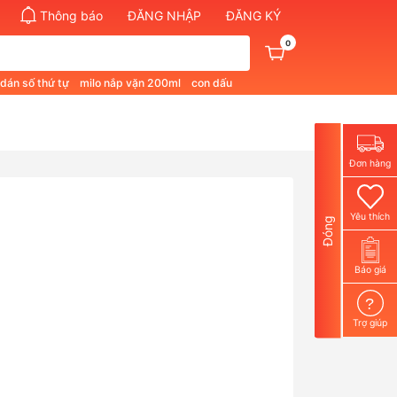
Thông báo
ĐĂNG NHẬP
ĐĂNG KÝ
0
 dán số thứ tự
milo nắp vặn 200ml
con dấu
pham quan 1
bút không phai màu
Đơn hàng
Yêu thích
Đóng
Báo giá
?
Trợ giúp