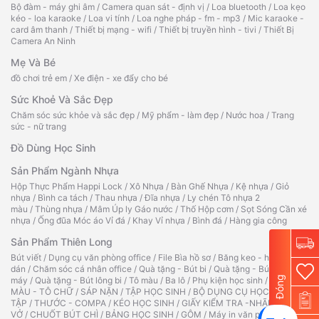
Bộ đàm - máy ghi âm
/
Camera quan sát - định vị
/
Loa bluetooth
/
Loa kẹo
kéo - loa karaoke
/
Loa vi tính
/
Loa nghe pháp - fm - mp3
/
Mic karaoke -
card âm thanh
/
Thiết bị mạng - wifi
/
Thiết bị truyền hình - tivi
/
Thiết Bị
Camera An Ninh
Mẹ Và Bé
đồ chơi trẻ em
/
Xe điện - xe đẩy cho bé
Sức Khoẻ Và Sắc Đẹp
Chăm sóc sức khỏe và sắc đẹp
/
Mỹ phẩm - làm đẹp
/
Nước hoa
/
Trang
sức - nữ trang
Đồ Dùng Học Sinh
Sản Phẩm Ngành Nhựa
Hộp Thực Phẩm Happi Lock
/
Xô Nhựa
/
Bàn Ghế Nhựa
/
Kệ nhựa
/
Giỏ
nhựa
/
Bình ca tách
/
Thau nhựa
/
Đĩa nhựa
/
Ly chén Tô nhựa 2
màu
/
Thùng nhựa
/
Mâm Úp ly Gáo nước
/
Thố Hộp cơm
/
Sọt Sóng Cần xé
nhựa
/
Ống đũa Móc áo Vỉ đá
/
Khay Vỉ nhựa
/
Bình đá
/
Hàng gia công
Sản Phẩm Thiên Long
Bút viết
/
Dụng cụ văn phòng office
/
File Bìa hồ sơ
/
Băng keo - hồ
dán
/
Chăm sóc cá nhân office
/
Quà tặng - Bút bi
/
Quà tặng - Bút
Đóng
máy
/
Quà tặng - Bút lông bi
/
Tô màu
/
Ba lô
/
Phụ kiện học sinh
/
TẬP TÔ
MÀU - TÔ CHỮ
/
SÁP NẶN
/
TẬP HỌC SINH
/
BỘ DỤNG CỤ HỌC
TẬP
/
THƯỚC - COMPA
/
KÉO HỌC SINH
/
GIẤY KIỂM TRA -NHÃN
VỞ
/
CHUỐT BÚT CHÌ
/
BẢNG HỌC SINH
/
GÔM
/
Máy in văn phòng
/
Máy