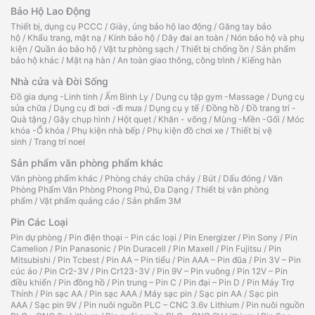
Bảo Hộ Lao Động
Thiết bị, dụng cụ PCCC
/
Giày, ủng bảo hộ lao động
/
Găng tay bảo
hộ
/
Khẩu trang, mặt nạ
/
Kính bảo hộ
/
Dây đai an toàn
/
Nón bảo hộ và phụ
kiện
/
Quần áo bảo hộ
/
Vật tư phòng sạch
/
Thiết bị chống ồn
/
Sản phẩm
bảo hộ khác
/
Mặt nạ hàn
/
An toàn giao thông, công trình
/
Kiếng hàn
Nhà cửa và Đời Sống
Đồ gia dụng -Linh tinh
/
Ấm Bình Ly
/
Dụng cụ tập gym -Massage
/
Dụng cụ
sửa chữa
/
Dụng cụ đi bơi -đi mưa
/
Dụng cụ y tế
/
Đồng hồ
/
Đồ trang trí -
Quà tặng
/
Gậy chụp hình
/
Hột quẹt
/
Khăn - võng
/
Mùng -Mền -Gối
/
Móc
khóa -Ổ khóa
/
Phụ kiện nhà bếp
/
Phụ kiện đồ chơi xe
/
Thiết bị vệ
sinh
/
Trang trí noel
Sản phẩm văn phòng phẩm khác
Văn phòng phẩm khác
/
Phòng cháy chữa cháy
/
Bút
/
Dấu đóng
/
Văn
Phòng Phẩm Văn Phòng Phong Phú, Đa Dạng
/
Thiết bị văn phòng
phẩm
/
Vật phẩm quảng cáo
/
Sản phẩm 3M
Pin Các Loại
Pin dự phòng
/
Pin điện thoại - Pin các loại
/
Pin Energizer
/
Pin Sony
/
Pin
Camelion
/
Pin Panasonic
/
Pin Duracell
/
Pin Maxell
/
Pin Fujitsu
/
Pin
Mitsubishi
/
Pin Tcbest
/
Pin AA – Pin tiểu
/
Pin AAA – Pin đũa
/
Pin 3V – Pin
cúc áo
/
Pin Cr2-3V
/
Pin Cr123-3V
/
Pin 9V – Pin vuông
/
Pin 12V – Pin
điều khiển
/
Pin đồng hồ
/
Pin trung – Pin C
/
Pin đại – Pin D
/
Pin Máy Trợ
Thính
/
Pin sạc AA
/
Pin sạc AAA
/
Máy sạc pin
/
Sạc pin AA
/
Sạc pin
AAA
/
Sạc pin 9V
/
Pin nuôi nguồn PLC – CNC 3.6v Lithium
/
Pin nuôi nguồn