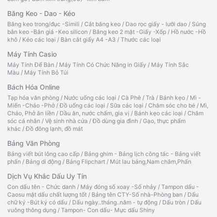
Băng Keo - Dao - Kéo
Băng keo trong/đục -Simili
/
Cắt băng keo
/
Dao rọc giấy - lưỡi dao
/
Súng
bắn keo -Bắn giá -Keo silicon
/
Băng keo 2 mặt -Giấy -Xốp
/
Hồ nước -Hồ
khô
/
Kéo các loại
/
Bàn cắt giấy A4 -A3
/
Thước các loại
Máy Tính Casio
Máy Tính Để Bàn
/
Máy Tính Có Chức Năng in Giấy
/
Máy Tính Sắc
Màu
/
Máy Tính Bỏ Túi
Bách Hóa Online
Tạp hóa văn phòng
/
Nước uống các loại
/
Cà Phê
/
Trà
/
Bánh kẹo
/
Mì -
Miến -Cháo -Phở
/
Đồ uống các loại
/
Sữa các loại
/
Chăm sóc cho bé
/
Mì,
Cháo, Phở ăn liền
/
Dầu ăn, nước chấm, gia vị
/
Bánh kẹo các loại
/
Chăm
sóc cá nhân
/
Vệ sinh nhà cửa
/
Đồ dùng gia đình
/
Gạo, thực phẩm
khác
/
Đồ đông lạnh, đồ mát
Bảng Văn Phòng
Bảng viết bút lông cao cấp
/
Bảng ghim - Bảng lịch công tác - Bảng viết
phấn
/
Bảng di động
/
Bảng Flipchart
/
Mút lau bảng,Nam châm,Phấn
Dịch Vụ Khắc Dấu Uy Tín
Con dấu tên - Chức danh
/
Máy đóng số xoay -Số nhảy
/
Tampon dấu -
Caosu mặt dấu chất lượng tốt
/
Bảng tên CTY-Số nhà-Phòng ban
/
Dấu
chữ ký -Bút ký có dấu
/
Dấu ngày..tháng..năm - tự động
/
Dấu tròn
/
Dấu
vuông thông dụng
/
Tampon- Con dấu- Mực dấu Shiny