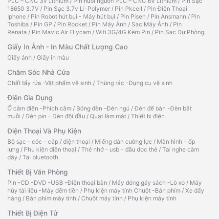
PLC – CNC 3v Lithium
/
Pin nuôi nguồn PLC – CNC 6V Lithium
/
Pin Sạc
18650 3.7V
/
Pin Sạc 3.7v Li-Polymer
/
Pin Pkcell
/
Pin Điện Thoại
Iphone
/
Pin Robot hút bụi - Máy hút bụi
/
Pin Pisen
/
Pin Ansmann
/
Pin
Toshiba
/
Pin GP
/
Pin Rocket
/
Pin Máy Ảnh
/
Sạc Máy Ảnh
/
Pin
Renata
/
Pin Mavic Air FLycam
/
Wifi 3G/4G Kèm Pin
/
Pin Sạc Dự Phòng
Giấy In Ảnh - In Màu Chất Lượng Cao
Giấy ảnh
/
Giấy in màu
Chăm Sóc Nhà Cửa
Chất tẩy rửa -Vật phẩm vệ sinh
/
Thùng rác -Dụng cụ vệ sinh
Điện Gia Dụng
Ổ cắm điện -Phích cắm
/
Bóng đèn -Đèn ngủ
/
Đèn để bàn -Đèn bắt
muỗi
/
Đèn pin - Đèn đội đầu
/
Quạt làm mát
/
Thiết bị điện
Điện Thoại Và Phụ Kiện
Bộ sạc - cóc - cáp
/
điện thoại
/
Miếng dán cường lực
/
Màn hình - ốp
lưng
/
Phụ kiện điện thoại
/
Thẻ nhớ - usb - đầu đọc thẻ
/
Tai nghe cắm
dây
/
Tai bluetooth
Thiết Bị Văn Phòng
Pin -CD -DVD -USB -Điện thoại bàn
/
Máy đóng gáy sách -Lò xo
/
Máy
hủy tài liệu -Máy đếm tiền
/
Phụ kiện máy tính Chuột -Bàn phím
/
Xe đẩy
hàng
/
Bàn phím máy tính
/
Chuột máy tính
/
Phụ kiện máy tính
Thiết Bị Điện Tử