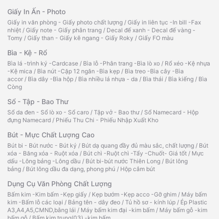
Giấy In Ấn - Photo
Giấy in văn phòng - Giấy photo chất lượng
/
Giấy in liên tục -In bill -Fax
nhiệt
/
Giấy note - Giấy phân trang
/
Decal đế xanh - Decal đế vàng -
Tomy
/
Giấy than - Giấy kẽ ngang - Giấy Roky
/
Giấy FO màu
Bìa - Kệ - Rổ
Bìa lá -trình ký -Cardcase
/
Bìa lỗ -Phân trang -Bìa lò xo
/
Rổ xéo -Kệ nhựa
-Kệ mica
/
Bìa nút -Cặp 12 ngăn -Bìa kẹp
/
Bìa treo -Bìa cây -Bìa
accor
/
Bìa dây -Bìa hộp
/
Bìa nhiều lá nhựa - da
/
Bìa thái
/
Bìa kiếng
/
Bìa
Còng
Sổ - Tập - Bao Thư
Sổ da đen - Sổ lò xo - Sổ caro
/
Tập vở - Bao thư
/
Sổ Namecard - Hộp
đựng Namecard
/
Phiếu Thu Chi - Phiếu Nhập Xuất Kho
Bút - Mực Chất Lượng Cao
Bút bi - Bút nước - Bút ký
/
Bút dạ quang đầy đủ màu sắc, chất lượng
/
Bút
xóa - Băng xóa - Ruột xóa
/
Bút chì -Ruột chì -Tẩy -Chuốt- Giá tốt
/
Mực
dấu -Lông bảng -Lông dầu
/
Bút bi-bút nước Thiên Long
/
Bút lông
bảng
/
Bút lông dầu đa dạng, phong phú
/
Hộp cắm bút
Dụng Cụ Văn Phòng Chất Lượng
Bấm kim -Kim bấm -Kẹp giấy
/
Kẹp bướm -Kẹp acco -Gỡ ghim
/
Máy bấm
kim -Bấm lỗ các loại
/
Bảng tên - dây đeo
/
Tủ hồ sơ - kính lúp
/
Ép Plastic
A3,A4,A5,CMND,bằng lái
/
Máy bấm kim đại -kim bấm
/
Máy bấm gỗ -kim
bấm gỗ
/
Bấm kim trung(03) -kim bấm